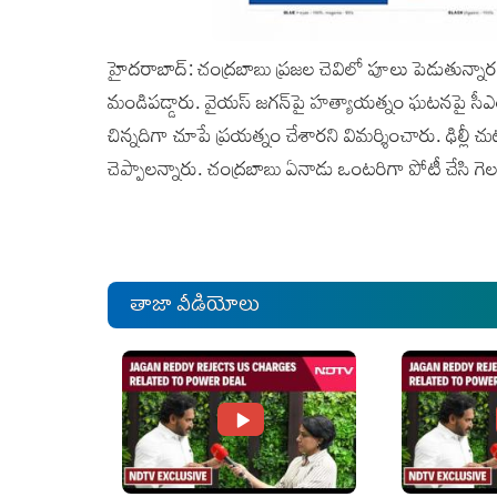
హైదరాబాద్‌: చంద్రబాబు ప్రజల చెవిలో పూలు పెడుతున్నారని
మండిపడ్డారు. వైయస్‌ జగన్‌పై హత్యాయత్నం ఘటనపై స
చిన్నదిగా చూపే ప్రయత్నం చేశారని విమర్శించారు. ఢిల్ల
చెప్పాలన్నారు. చంద్రబాబు ఏనాడు ఒంటరిగా పోటీ చేసి గెలవ
తాజా వీడియోలు