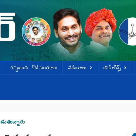
ర‌చ్చ‌బండ‌ - కోటి సంత‌కాలు
వీడియోలు
డౌన్ లోడ్స్
ెడుతున్నారు