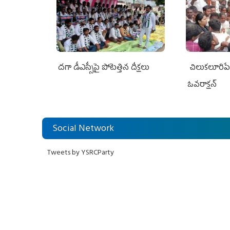
దగా డీఎస్సీపై పోటెత్తిన దీక్షలు
చిలుక‌లూరిప
ఓవ‌రాక్ష‌న్‌
Social Network
Tweets by YSRCParty