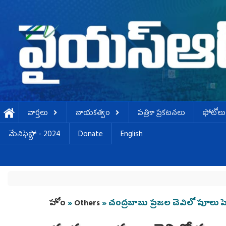
Skip to main content
వార్తలు
నాయకత్వం
పత్రికా ప్రకటనలు
ఫోటోలు
మేనిఫెస్టో - 2024
Donate
English
You are here
హోం
»
Others
» చంద్రబాబు ప్రజల చెవిలో పూలు ప