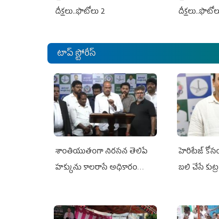
దీక్షలు..ఫొటోలు 2
దీక్షలు..ఫొటో
టాప్ స్టోరీస్
శాంతియుతంగా నిరసన తెలిపే
హెరిటేజ్ కో
హక్కును కాలరాసే అధికారం
బలి చేసే కుట్ర‌
ఎవరికీ లేదు