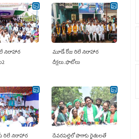
లే నిరాహార
మూడో రోజు రిలే నిరాహార
లు2
దీక్షలు..ఫొటోలు
పీ రిలే నిరాహార
దేవరపల్లిలో పొగాకు రైతులతో