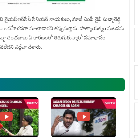
 వైయస్‌ఆర్‌సీపీ సీనియర్‌ నాయకులు, మాజీ ఎంపీ వైవీ సుబ్బారెడ్డి
ీఎం అవహేళనగా మాట్లాడారని తప్పుపట్టారు. హత్యాయత్నం ఘటనను
ీ చుట్టూ చంద్రబాబు ఏ కారణంతో తిరుగుతున్నారో సమాధానం
లేదని ఎద్దేవా చేశారు.