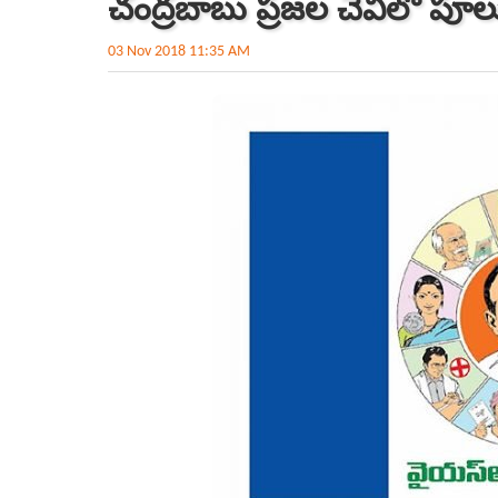
చంద్రబాబు ప్రజల చెవిలో పూల
03 Nov 2018 11:35 AM