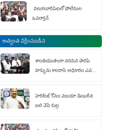
చిలుక‌లూరిపేట‌లో పోలీసుల
ఓవ‌రాక్ష‌న్‌
అత్యంత వీక్షించబడిన
శాంతియుతంగా నిరసన తెలిపే
హక్కును కాలరాసే అధికారం ఎవరికీ
లేదు
హెరిటేజ్ కోసం విజయా డెయిరీని
బలి చేసే కుట్ర‌