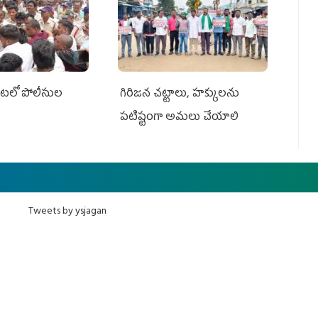
ేట‌లో పోలీసుల
గిరిజన చట్టాలు, హక్కులను
పటిష్టంగా అమలు చేయాలి
Tweets by ysjagan