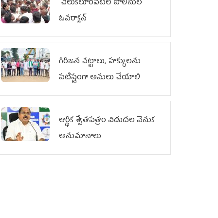
చిలుక‌లూరిపేట‌లో పోలీసుల
ఓవ‌రాక్ష‌న్‌
గిరిజన చట్టాలు, హక్కులను
పటిష్టంగా అమలు చేయాలి
ఆర్థిక శ్వేతపత్రం విడుదల వెనుక
అనుమానాలు