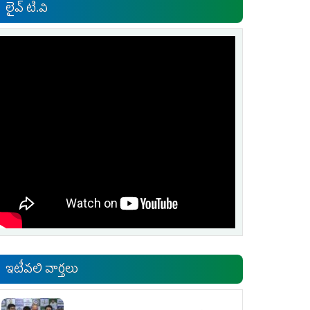
లైవ్ టి.వి
ఇటీవలి వార్తలు