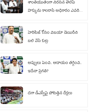
శాంతియుతంగా నిరసన తెలిపే
హక్కును కాలరాసే అధికారం ఎవరికీ
లేదు
హెరిటేజ్ కోసం విజయా డెయిరీని
బలి చేసే కుట్ర‌
అప్పులు పెంచి.. ఆదాయం తగ్గించి..
ఇదేనా ప్రగతి?
దగా డీఎస్సీపై పోటెత్తిన దీక్షలు