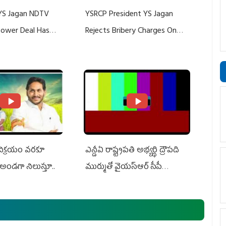
YS Jagan NDTV
YSRCP President YS Jagan
 Power Deal Has
Rejects Bribery Charges On
Do With Adani: YS
Adani, Threatens Defamation
ts US Charges
Suit Against Media Groups
 విక్రయం వరకూ
ఎన్డీఏ రాష్ట్ర‌ప‌తి అభ్య‌ర్థి ద్రౌప‌ది
అండగా నిలుస్తూ..
ముర్ముతో వైయ‌స్ఆర్ సీపీ
అధ్య‌క్షులు, సీఎం వైయ‌స్ జ‌గ‌న్,
ఎమ్మెల్యేలు, ఎంపీల స‌మావేశం