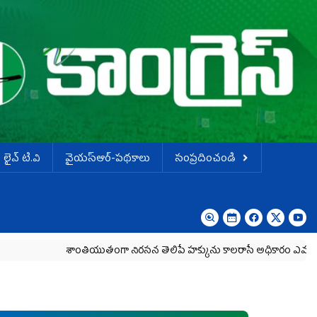
లైవ్ టి.వి
వైయస్ఆర్-పథకాలు
సంప్రదించండి
శాంతియుతంగా నిరసన తెలిపే హక్కును కాలరాసే అధికారం ఎవరికీ లేదు