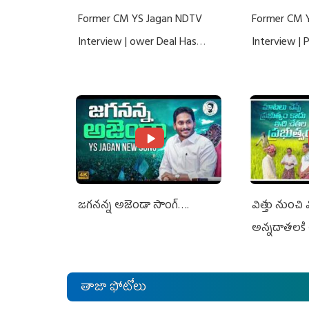
Former CM YS Jagan NDTV
Former CM 
Interview | ower Deal Has
Interview |
Nothing To Do With Adani: YS
Nothing To 
Jagan Rejects US Charges
Jagan Rejec
జగనన్న అజెండా సాంగ్….
విత్తు నుంచి
అన్నదాతలకి 
తాజా ఫోటోలు