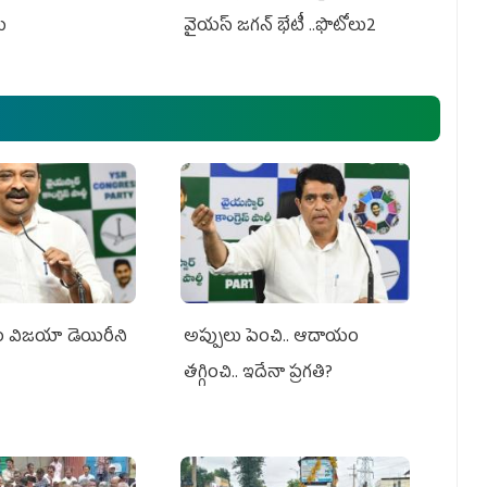
లు
వైయస్ జగన్ భేటీ ..ఫొటోలు2
సం విజయా డెయిరీని
అప్పులు పెంచి.. ఆదాయం
తగ్గించి.. ఇదేనా ప్రగతి?