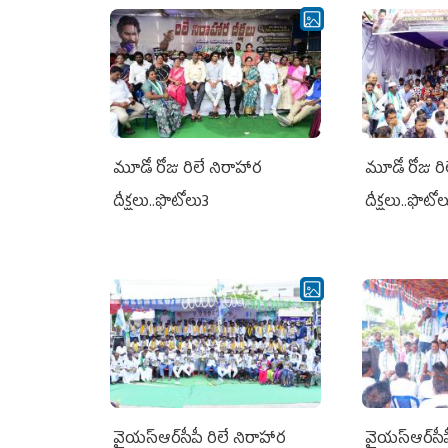
మూడో రోజు రిలే నిరాహార
మూడో రోజు రి
దీక్షలు..ఫొటోలు3
దీక్షలు..ఫొటో
వైయ‌స్ఆర్‌సీపీ రిలే నిరాహార
వైయ‌స్ఆర్‌సీ