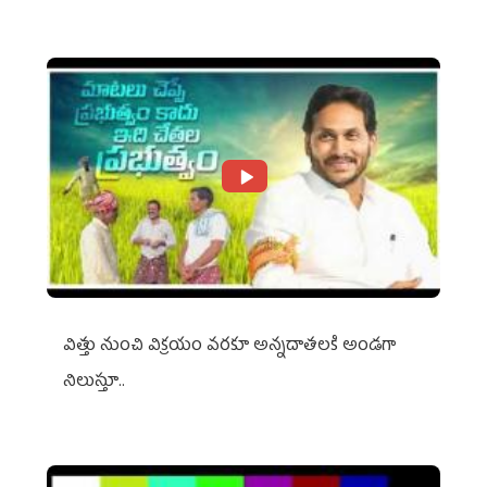
విత్తు నుంచి విక్రయం వరకూ అన్నదాతలకి అండగా
నిలుస్తూ..