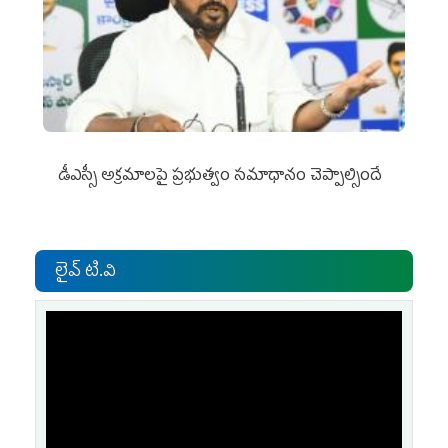
డీఎస్సీ అక్రమాలపై ప్రభుత్వం సమాధానం చెప్పాల్సిందే
లైవ్ టి.వి