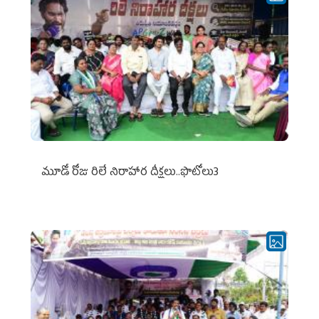
మూడో రోజు రిలే నిరాహార దీక్షలు..ఫొటోలు3