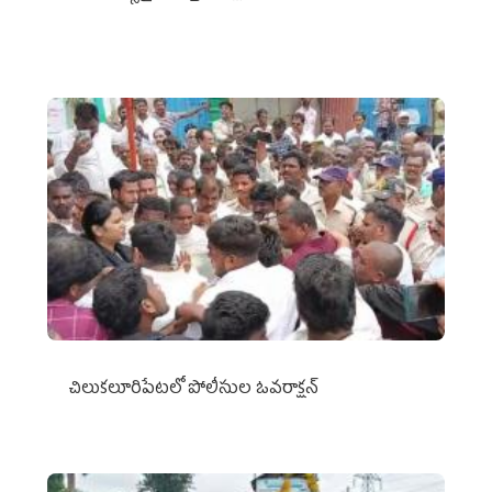
చిలుక‌లూరిపేట‌లో పోలీసుల ఓవ‌రాక్ష‌న్‌