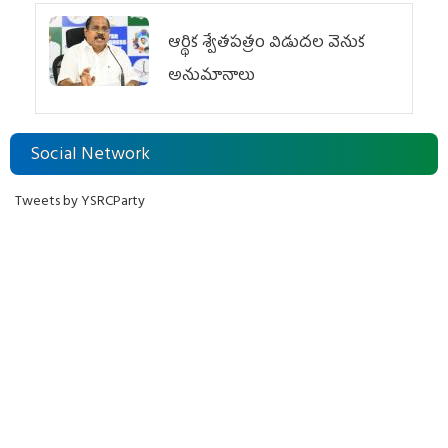
ఆర్థిక శ్వేతపత్రం విడుదల వెనుక
అనుమానాలు
Social Network
Tweets by YSRCParty