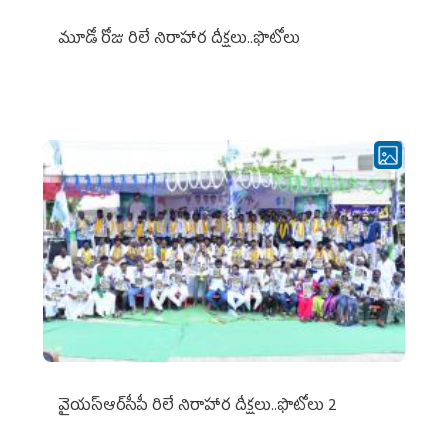
మూడో రోజు రిలే నిరాహార దీక్షలు..ఫొటోలు
వైయ‌స్ఆర్‌సీపీ రిలే నిరాహార దీక్షలు..ఫొటోలు 2