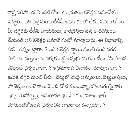
రాష్ట్ర పరిపాలన మొదటి రోజు చంద్రబాబు కలెక్టర్ల సమావేశం
పెట్టారు. పది ఏళ్ల నుంచి టీడీపీ అధికారంలో లేదు. పనుల కోసం
మీ దగ్గరకు టీడీపీ నాయకులు, కార్యకర్తలు వస్తే కాదనకుండా
చేయండి అని కలెక్టర్ల సమావేశంలో మాట్లాడారు. ఈ విధానాన్ని
పవన్‌ తప్పుబట్టారా..? ఇది కలెక్టర్ల స్థాయి నుంచి కింది వరకు
పాకింది. సర్పంచ్‌ను పక్కకునెట్టి జన్మభూమి కమిటీలు వేసి పాలన
చేస్తుంటే ప్రశ్నించావా..? అక్రమాలపై ఏనాడైనా మాట్లాడావా..?
ఇసుక దగ్గర నుంచి నీరు–చెట్టులో మట్టి అమ్మకాలు, బెల్టుషాపులు,
ప్రాజెక్టుల అంచెనాలు పెంచి దోచుకుంటున్నా, పోలవరంపై కాగ్‌
ఇచ్చిన రిపోర్టుపై, అమరావతి భూసేకరణ, విశాఖ భారీ
భూకుంభకోణంపై ప్రశ్నించిన దాఖలాలు ఉన్నాయా..?