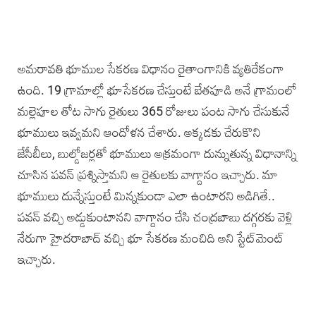
అమరావతి భూముల సేకరణ విధానం రైతాంగానికి వ్యతిరేకంగా
ఉంది. 19 గ్రామాల్లో భూసేకరణ చేస్తుంటే బేతపూడి అనే గ్రామంలో
మల్లెపూల తోట సాగు రైతులు 365 రోజులు పంట సాగు చేసుకునే
భూములు ఇవ్వమని ఆందోళన చేశారు. అక్కడకు చేరుకొని
జేసీబీలు, బుల్డోజర్లతో భూములు అక్రమంగా దున్నుతున్న విధానాన్ని
చూసిన పవన్‌ ప్రశ్నిస్తామని ఆ రైతులకు వాగ్దానం ఇచ్చారు. మా
భూములు దున్నేస్తుంటే మిన్నకుండా ఎలా ఉంటారని అడిగితే..
పవన్‌ వచ్చి అడ్డుకుంటానని వాగ్దానం చేసి చంద్రబాబు దగ్గరకు వెళ్లి
నేరుగా హైదరాబాద్‌ వచ్చి భూ సేకరణ మంచిది అని స్టేట్‌మెంట్‌
ఇచ్చారు.