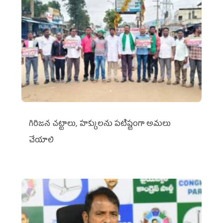
గిరిజన చట్టాలు, హక్కులను పటిష్టంగా అమలు
చేయాలి