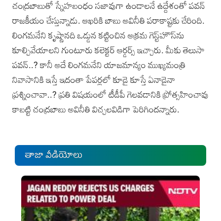
చంద్రబాబుతో స్నేహబంధం సజావుగా ఉండాలనే ఉద్దేశంతో పవన్‌
రాజకీయం చేస్తున్నాడు. ఆఖరికి బాబు అవినీతి పరాకాష్టకు చేరింది.
లింగమనేని కృష్ణానది ఒడ్డున కట్టించిన అక్రమ గెస్ట్‌హౌస్‌ను
కూల్చివేయాలని గుంటూరు కలెక్టర్‌ ఆర్డర్స్‌ ఇచ్చారు. మీకు తెలుసా
పవన్‌..? కానీ అదే లింగమనేని యాజమాన్యం ముఖ్యమంత్రి
నివాసానికి ఇస్తే ఇదంతా పేపర్లలో కూడై కూస్తే ఏనాడైనా
ప్రశ్నించావా..? ప్రతి విషయంలో టీడీపీ గెలవడానికి ప్రోత్సహించావు
కాబట్టి చంద్రబాబు అవినీతి విచ్చలవిడిగా పెరిగిందన్నారు.
తాజా వీడియోలు