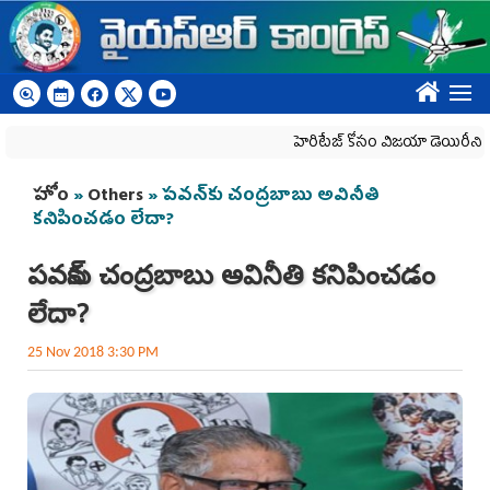
Skip to main content
????
హెరిటేజ్ కోసం విజయా డెయిరీని బలి చేసే క
You are here
హోం
»
Others
» పవన్‌కు చంద్రబాబు అవినీతి
కనిపించడం లేదా?
పవన్‌కు చంద్రబాబు అవినీతి కనిపించడం
లేదా?
25 Nov 2018 3:30 PM