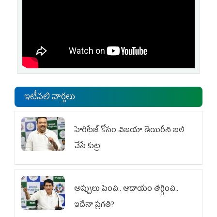
ఇటీవలి వార్తలు
హెరిటేజ్ కోసం విజయా డెయిరీని బలి
చేసే కుట్ర‌
అప్పులు పెంచి.. ఆదాయం తగ్గించి..
ఇదేనా ప్రగతి?