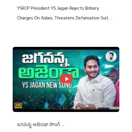
YSRCP President YS Jagan Rejects Bribery
Charges On Adani, Threatens Defamation Suit
Against Media Groups
జగనన్న అజెండా సాంగ్….