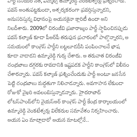
పార్టీ సీనియర్‌ నేత, ఎమ్మెల్సీ ఉమ్మారెడ్డి వెంకటేశ్వర్లు ప్రశ్నించారు.
పవన్‌ అంతుపట్టకుండా, ఆశ్చర్యకరంగా ప్రవర్తిస్తున్నాడని,
అనుసరిస్తున్న విధానంపై ఆయనకైనా క్లారిటీ ఉందా అని
నిలదీశారు. 2009లో చిరంజీవి ప్రజారాజ్యం పార్టీ స్థాపించినప్పుడు
పవన్‌ కల్యాణ్‌ కూడా పీఆర్‌పీ తరుఫున ప్రచారంలో పాల్గొన్నారని, ఆ
సమయంలో కాంగ్రెస్‌ పార్టీని బట్టలూడదీసి పంపించాలనే భాష
కూడా వాడాడని ఉమ్మారెడ్డి గుర్తు చేశారు. ఆ తరువాత చిరంజీవి
చంద్రబాబు దగ్గరకు రావడానికి ఇష్టపడక పార్టీని కాంగ్రెస్‌లో విలీనం
చేశారన్నారు. పవన్‌ కల్యాణ్‌ ప్రశ్నించేందుకు పార్టీ అంటూ జనసేన
పెట్టి చంద్రబాబు మద్దతుగా నిలిచాడన్నారు. అవగాహన లేకుండా
రోజుకో వైఖరి అవలంబిస్తున్నాడన్నారు. హైదరాబాద్‌
లోటస్‌పాండ్‌లోని వైయస్‌ఆర్‌ కాంగ్రెస్‌ పార్టీ కేంద్ర కార్యాలయంలో
ఉమ్మారెడ్డి వెంకటేశ్వర్లు విలేకరుల సమావేశం నిర్వహించారు.
ఆయన ఏం మాట్లాడారో ఆయన మాటల్లోనే..