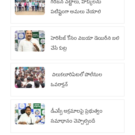
గిరిజన చట్టాలు, హక్కులను
పటిష్టంగా అమలు చేయాలి
హెరిటేజ్ కోసం విజయా డెయిరీని బలి
చేసే కుట్ర‌
చిలుక‌లూరిపేట‌లో పోలీసుల
ఓవ‌రాక్ష‌న్‌
డీఎస్సీ అక్రమాలపై ప్రభుత్వం
సమాధానం చెప్పాల్సిందే