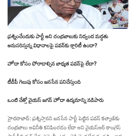
ప్రశ్నించేందుకు పార్టీ అని చంద్రబాబుకు నిద్వంద మద్దతు
అనుసరిస్తున్న విధానాలపై పవన్‌కు క్లారిటీ ఉందా?
హోదా కోసం పోరాడాల్సిన బాధ్యత పవన్‌పై లేదా?
టీడీపీ గెలుపు కోసం జనసేన పనిచేస్తుంది
ఒంటి చేత్తో వైయస్‌ జగన్‌ హోదా ఉద్యమాన్ని నడిపారు
హైదరాబాద్‌: ప్రశ్నిస్తానని జనసేన పార్టీ పెట్టిన పవన్‌ కల్యాణ్‌కు
చంద్రబాబు అవినీతి కనిపించడం లేదా అని వైయస్‌ఆర్‌ కాంగ్రెస్‌