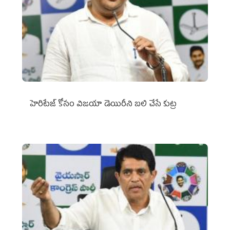
హెరిటేజ్ కోసం విజయా డెయిరీని బలి చేసే కుట్ర‌