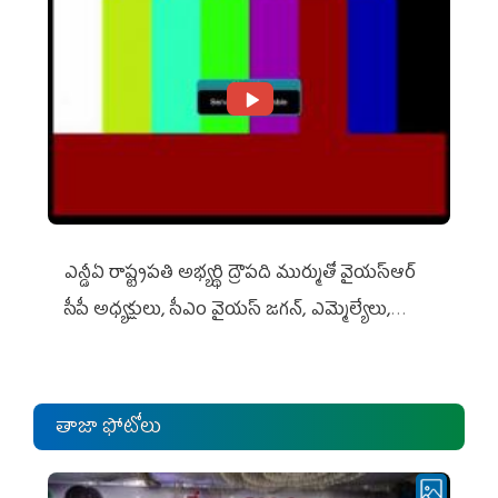
ఎన్డీఏ రాష్ట్ర‌ప‌తి అభ్య‌ర్థి ద్రౌప‌ది ముర్ముతో వైయ‌స్ఆర్
సీపీ అధ్య‌క్షులు, సీఎం వైయ‌స్ జ‌గ‌న్, ఎమ్మెల్యేలు,
ఎంపీల స‌మావేశం
తాజా ఫోటోలు