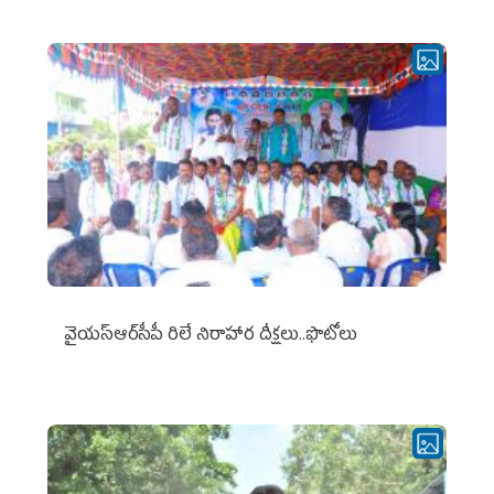
వైయ‌స్ఆర్‌సీపీ రిలే నిరాహార దీక్షలు..ఫొటోలు