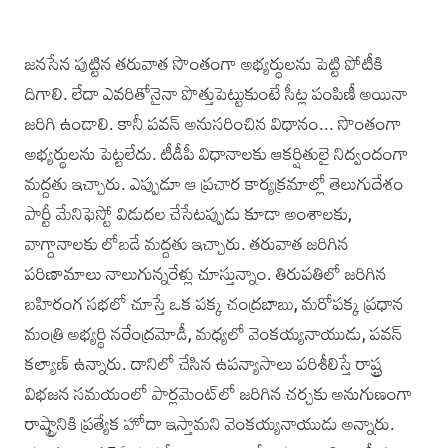
జనసేన పుట్టిన తరువాత సొంతంగా అభ్యర్థులను పెట్టి పోటీకి
దిగాలి. లేదా ఎవరితోనైనా పొత్తుపెట్టుకుంటే సీట్ల పంపిణీ అయినా
జరిగి ఉండాలి. కానీ పవన్‌ అనుసరించిన విధానం... సొంతంగా
అభ్యర్థులను పెట్టలేదు. టీడీపీ విధానాలకు ఆకర్షితులై నిద్వందంగా
మద్దతు ఇచ్చారు. ఎప్పుడూ ఆ ప్రచార కార్యక్రమాల్లో తెలుగుదేశం
పార్టీ మేనిఫెస్టో విడుదల చేసేటప్పుడు కూడా అంశాలకు,
వాగ్దానాలకు లోబడే మద్దతు ఇచ్చారు. తరువాత జరిగిన
పరిణామాలు నాలుగున్నరేళ్లు చూస్తున్నాం. తిరుపతిలో జరిగిన
బహిరంగ సభలో చూస్తే ఒక పక్క చంద్రబాబు, మరోపక్క ప్రధాన
మంత్రి అభ్యర్థి నరేంద్రమోడీ, మధ్యలో వెంకయ్యనాయుడు, పవన్‌
కల్యాణ్‌ ఉన్నారు. దానిలో చేసిన ఉపన్యాసాలు పరిశీలిస్తే రాష్ట్ర
విభజన సమయంలో పార్లమెంట్‌లో జరిగిన చర్చకు అనుగుణంగా
రాష్ట్రానికి ప్రత్యేక హోదా ఇస్తామని వెంకయ్యనాయుడు అన్నారు.