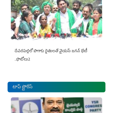
దేవరపల్లిలో పొగాకు రైతులతో వైయస్ జగన్ భేటీ
..ఫొటోలు2
టాప్ స్టోరీస్