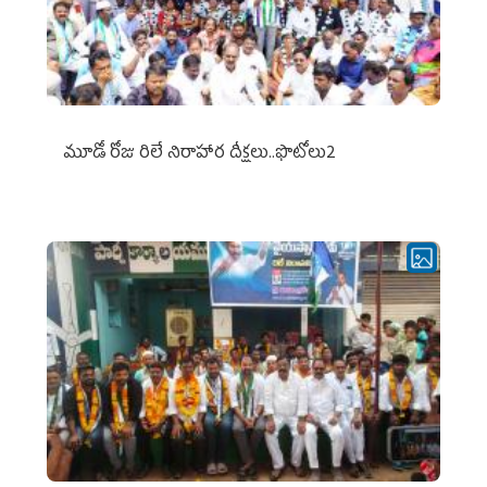
మూడో రోజు రిలే నిరాహార దీక్షలు..ఫొటోలు2