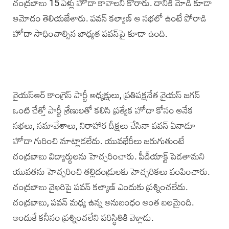
చంద్రబాబు 15 ఏళ్లు హోదా కావాలని కోరారు. దానికి మోడీ కూడా
ఆమోదం తెలియజేశారు. పవన్‌ కల్యాణ్‌ ఆ సభలో ఉంటే పోరాడి
హోదా సాధించాల్సిన బాధ్యత పవన్‌పై కూడా ఉంది.
వైయస్‌ఆర్‌ కాంగ్రెస్‌ పార్టీ అధ్యక్షులు, ప్రతిపక్షనేత వైయస్‌ జగన్‌
ఒంటి చేత్తో పార్టీ శ్రేణులతో కలిసి ప్రత్యేక హోదా కోసం అనేక
సభలు, సమావేశాలు, నిరాహార దీక్షలు చేసినా పవన్‌ ఏనాడూ
హోదా గురించి మాట్లాడలేదు. యువభేరీలు జరుగుతుంటే
చంద్రబాబు విద్యార్థులను హెచ్చరించారు. పీడీయాక్ట్‌ పెడతామని
యువతను హెచ్చరించి తల్లిదండ్రులకు హెచ్చరికలు పంపించారు.
చంద్రబాబు వైఖరిపై పవన్‌ కల్యాణ్‌ ఎందుకు ప్రశ్నించలేదు.
చంద్రబాబు, పవన్‌ మధ్య ఉన్న అనుబంధం అంత బలమైంది.
అందుకే కనీసం ప్రశ్నించలేని పరిస్థితికి వెళ్లాడు.