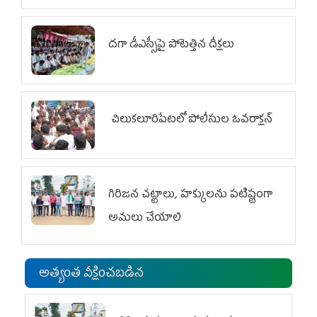
దగా డీఎస్సీపై పోటెత్తిన దీక్షలు
చిలుక‌లూరిపేట‌లో పోలీసుల ఓవ‌రాక్ష‌న్‌
గిరిజన చట్టాలు, హక్కులను పటిష్టంగా
అమలు చేయాలి
అత్యంత వీక్షించబడిన