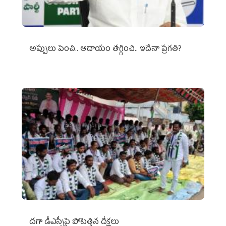
అప్పులు పెంచి.. ఆదాయం తగ్గించి.. ఇదేనా ప్రగతి?
దగా డీఎస్సీపై పోటెత్తిన దీక్షలు