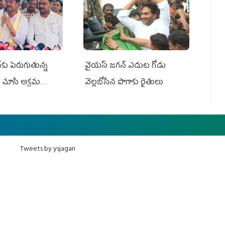
కు పెరుగుతున్న
వైయ‌స్‌ జగన్ ఎదుట గోడు
 చూసి అక్రమ
వెల్లబోసిన పొగాకు రైతులు
Tweets by ysjagan