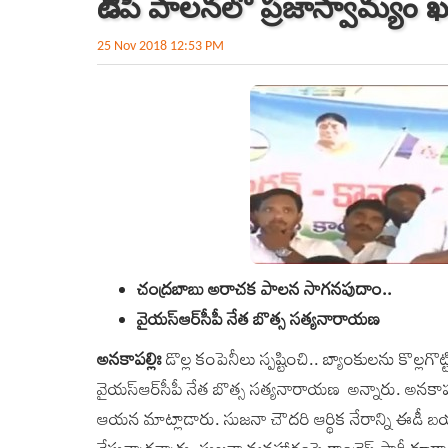
టీడీపీ పాలనలో ప్రజాస్వామ్యం ఖ
25 Nov 2018 12:53 PM
చంద్రబాబు అరాచక పాలన సాగనపుదాం..
వైయస్‌ఆర్‌సీపీ నేత బొత్స సత్యనారాయణ
అనకాపల్లిః
డొల్ల కంపెనీలు స్పష్టించి.. బ్యాంకులను కొల
వైయస్‌ఆర్‌సీపీ నేత బొత్స సత్యనారాయణ అన్నారు. అనకాపల
ఆయన మాట్లాడారు. సుజనా చౌదరి ఆర్థిక నేరాన్ని ఈడీ బయట