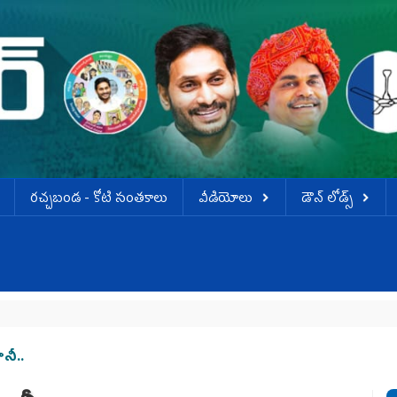
ర‌చ్చ‌బండ‌ - కోటి సంత‌కాలు
వీడియోలు
డౌన్ లోడ్స్
నీ..