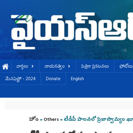
Skip to main content
వార్తలు
నాయకత్వం
పత్రికా ప్రకటనలు
ఫోటోలు
మేనిఫెస్టో - 2024
Donate
English
You are here
హోం
»
Others
» టీడీపీ పాలనలో ప్రజాస్వామ్యం ఖూ