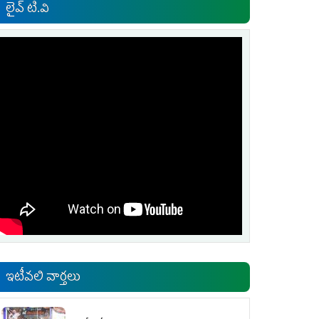
లైవ్ టి.వి
ఇటీవలి వార్తలు