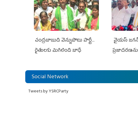
చంద్రబాబుది వెన్నుపోటు పార్టీ...
వైయ‌స్ జగన్‌
రైతులకు మిగిలింది బాధే
ప్రజాదరణను
కేసులు
Social Network
Tweets by YSRCParty