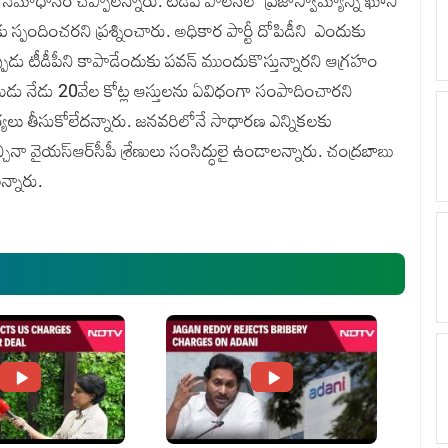
ూడా సమాధానం చెప్పాలన్నారు. టీడీపీ పాలనలో ప్రజాస్వామ్యాన్ని ఖూనీ
ుకు స్పందించరని ప్రశ్నించారు. అధికార పార్టీ దోపిడీని ఎందుకు
పుడు టీడీపీని కాపాడేందుకు పవన్‌ ముందుకొస్తున్నారని ఆగ్రహం
యుడు నేడు 20వేల కోట్ల ఆస్తులను ఏవిధంగా సంపాదించారని
ర్యలు తీసుకోలేదన్నారు. జనవరిలోనే సాధారణ ఎన్నికలకు
చినా వైయస్‌ఆర్‌సీపీ శ్రేణులు సంసిద్ధులై ఉండాలన్నారు. చంద్రబాబు
్నారు.