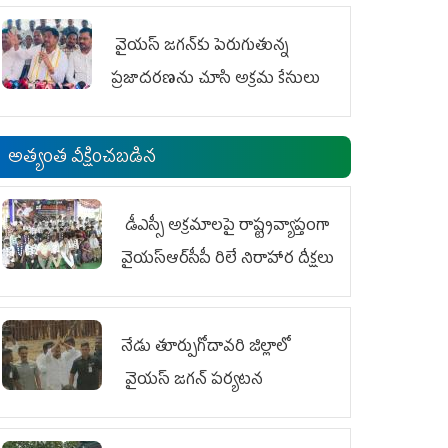
వైయ‌స్ జగన్‌కు పెరుగుతున్న
ప్రజాదరణను చూసి అక్రమ కేసులు
అత్యంత వీక్షించబడిన
డీఎస్సీ అక్రమాలపై రాష్ట్రవ్యాప్తంగా
వైయ‌స్ఆర్‌సీపీ రిలే నిరాహార దీక్షలు
నేడు తూర్పుగోదావరి జిల్లాలో
వైయస్‌ జగన్‌ పర్యటన