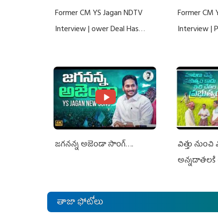
Former CM YS Jagan NDTV
Former CM 
Interview | ower Deal Has
Interview |
Nothing To Do With Adani: YS
Nothing To 
Jagan Rejects US Charges
Jagan Rejec
జగనన్న అజెండా సాంగ్….
విత్తు నుంచి
అన్నదాతలకి 
తాజా ఫోటోలు