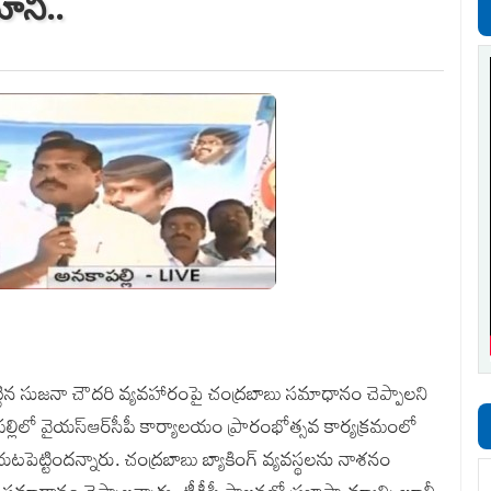
ూనీ..
్లగొట్టిన సుజనా చౌదరి వ్యవహారంపై చంద్రబాబు సమాధానం చెప్పాలని
్లిలో వైయస్‌ఆర్‌సీపీ కార్యాలయం ప్రారంభోత్సవ కార్యక్రమంలో
పెట్టిందన్నారు. చంద్రబాబు బ్యాకింగ్‌ వ్యవస్థలను నాశనం