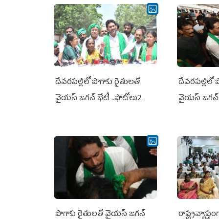
దేవరపల్లిలో పొగాకు రైతులతో
దేవరపల్లిలో 
వైయస్ జగన్ భేటీ ..ఫొటోలు2
వైయస్ జగన్ 
పొగాకు రైతుల‌తో వైయ‌స్ జ‌గ‌న్
రాష్ట్రవ్యాప్తం