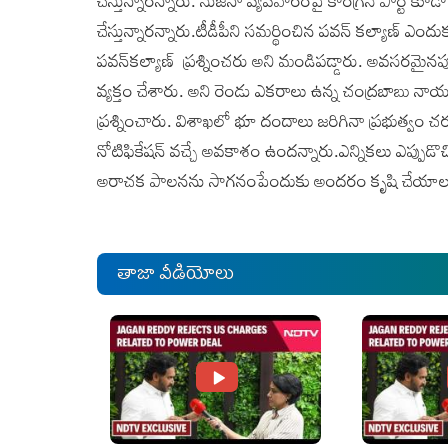
చేస్తున్నారన్నారు. సుజనా వ్యవహారంపై కాంగ్రెస్‌ పార్టీ క
చేస్తున్నారన్నారు.టీడీపీని సమర్థించిన పవన్‌ కల్యాణ్‌ ఎంద
పవన్‌కల్యాణ్‌ ప్రశ్నించరు అని మండిపడ్డారు. అవసరమైనప్
వ్యక్తం చేశారు. అని రెండు ఎకరాలు ఉన్న చంద్రబాబు నా
ప్రశ్నించారు. విశాఖలో భూ దందాలు జరిగినా ప్రభుత్వం చ
నోటిఫికేషన్‌ వచ్చే అవకాశం ఉందన్నారు.ఎన్నికలు ఎప్పుడొచ్
అరాచక పాలనను సాగనంపేందుకు అందరం కృషి చేయాలన
తాజా వీడియోలు