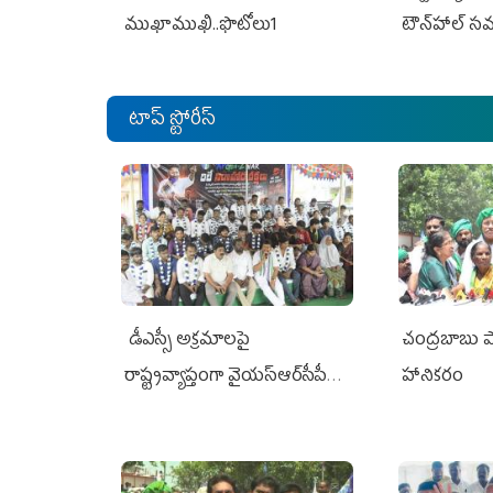
ముఖాముఖి..ఫొటోలు1
టౌన్‌హాల్‌ స
టాప్ స్టోరీస్
డీఎస్సీ అక్రమాలపై
చంద్రబాబు 
రాష్ట్రవ్యాప్తంగా వైయ‌స్ఆర్‌సీపీ
హానికరం
రిలే నిరాహార దీక్షలు