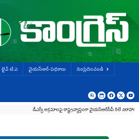
లైవ్ టి.వి
వైయస్ఆర్-పథకాలు
సంప్రదించండి
డీఎస్సీ అక్రమాలపై రాష్ట్రవ్యాప్తంగా వైయ‌స్ఆర్‌సీపీ రిలే నిరాహార దీక్షలు