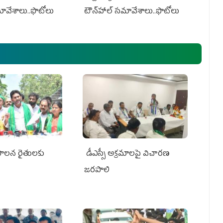
మావేశాలు..ఫొటోలు
టౌన్‌హాల్‌ సమావేశాలు..ఫొటోలు
పాలన రైతులకు
డీఎస్సీ అక్రమాలపై విచారణ
జరపాలి