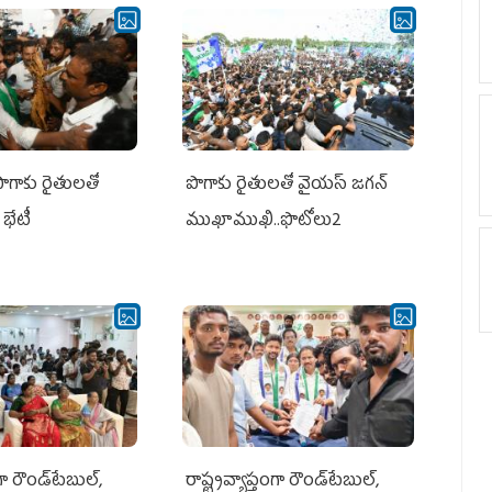
పొగాకు రైతులతో
పొగాకు రైతుల‌తో వైయ‌స్ జ‌గ‌న్
భేటీ
ముఖాముఖి..ఫొటోలు2
గా రౌండ్‌టేబుల్‌,
రాష్ట్రవ్యాప్తంగా రౌండ్‌టేబుల్‌,