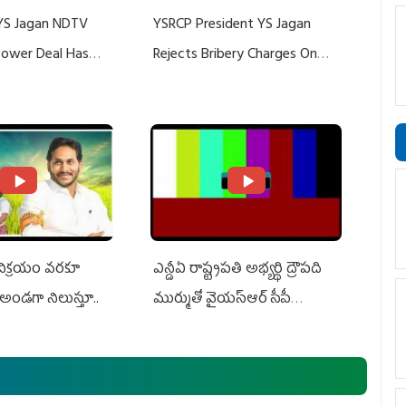
YS Jagan NDTV
YSRCP President YS Jagan
 Power Deal Has
Rejects Bribery Charges On
Do With Adani: YS
Adani, Threatens Defamation
ts US Charges
Suit Against Media Groups
 విక్రయం వరకూ
ఎన్డీఏ రాష్ట్ర‌ప‌తి అభ్య‌ర్థి ద్రౌప‌ది
అండగా నిలుస్తూ..
ముర్ముతో వైయ‌స్ఆర్ సీపీ
అధ్య‌క్షులు, సీఎం వైయ‌స్ జ‌గ‌న్,
ఎమ్మెల్యేలు, ఎంపీల స‌మావేశం