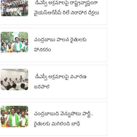
డీఎస్సీ అక్రమాలపై రాష్ట్రవ్యాప్తంగా
వైయ‌స్ఆర్‌సీపీ రిలే నిరాహార దీక్షలు
చంద్రబాబు పాలన రైతులకు
హానికరం
డీఎస్సీ అక్రమాలపై విచారణ
జరపాలి
చంద్రబాబుది వెన్నుపోటు పార్టీ...
రైతులకు మిగిలింది బాధే