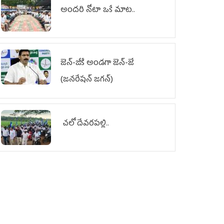
అందరి నోటా ఒకే మాట..
జెన్‌-జీకి అండగా జెన్‌-జే
(జనరేషన్ జగన్)
చలో దేవరపల్లి..