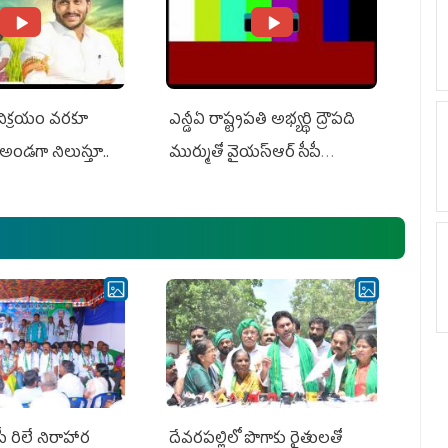
 విక్రయం వరకూ
ఎన్డీఏ రాష్ట్ర‌ప‌తి అభ్య‌ర్థి ద్రౌప‌ది
అండగా నిలుస్తూ..
ముర్ముతో వైయ‌స్ఆర్ సీపీ
అధ్య‌క్షులు, సీఎం వైయ‌స్ జ‌గ‌న్,
ఎమ్మెల్యేలు, ఎంపీల స‌మావేశం
పీ రిలే నిరాహార
దేవరపల్లిలో పొగాకు రైతులతో