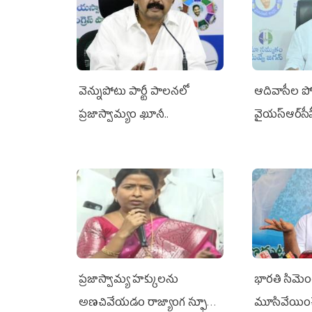
వెన్నుపోటు పార్టీ పాలనలో
ఆదివాసీల పో
ప్రజాస్వామ్యం ఖూనీ..
వైయ‌స్ఆర్‌స
ప్రజాస్వామ్య హక్కులను
భారతి సిమెంట్
అణచివేయడం రాజ్యాంగ స్ఫూర్తికి
మూసివేయించ