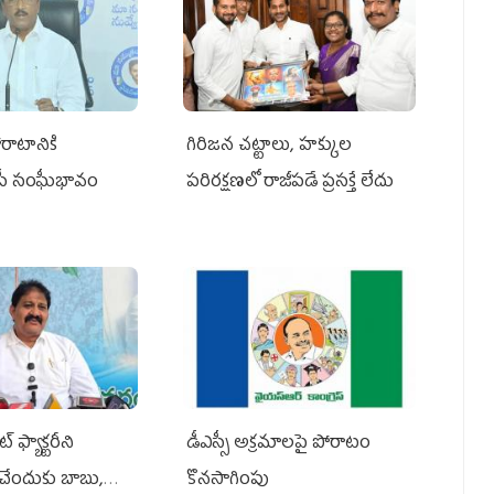
రాటానికి
గిరిజన చట్టాలు, హక్కుల
ీపీ సంఘీభావం
పరిరక్షణలో రాజీపడే ప్రసక్తే లేదు
 ఫ్యాక్టరీని
డీఎస్సీ అక్రమాలపై పోరాటం
ేందుకు బాబు,
కొనసాగింపు