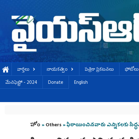
Skip to main content
వార్తలు
నాయకత్వం
పత్రికా ప్రకటనలు
ఫోటోలు
మేనిఫెస్టో - 2024
Donate
English
You are here
హోం
»
Others
» ఫిరాయించినవారు ఎన్నికలకు సిద్ధ