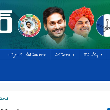
ర‌చ్చ‌బండ‌ - కోటి సంత‌కాలు
వీడియోలు
డౌన్ లోడ్స్
మా..!