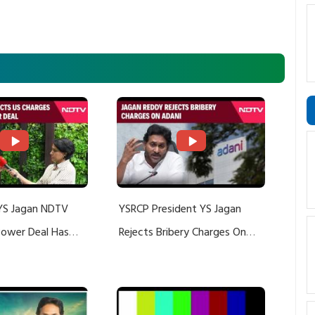
YS Jagan NDTV
YSRCP President YS Jagan
 Power Deal Has
Rejects Bribery Charges On
Do With Adani: YS
Adani, Threatens Defamation
ts US Charges
Suit Against Media Groups