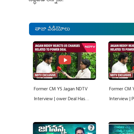
సిద్ధపడాలన్నారు.
తాజా వీడియోలు
Former CM YS Jagan NDTV
Former CM 
Interview | ower Deal Has
Interview |
Nothing To Do With Adani: YS
Nothing To 
Jagan Rejects US Charges
Jagan Rejec