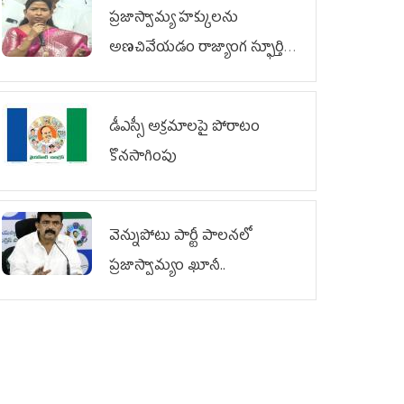
ప్రజాస్వామ్య హక్కులను
అణచివేయడం రాజ్యాంగ స్ఫూర్తికి
విరుద్ధం
డీఎస్సీ అక్రమాలపై పోరాటం
కొనసాగింపు
వెన్నుపోటు పార్టీ పాలనలో
ప్రజాస్వామ్యం ఖూనీ..