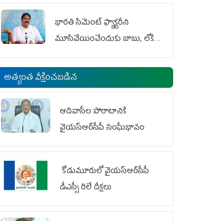
భారతి సిమెంట్ ఫ్యాక్టరీని
మూసివేయించేందుకు బాబు, లోకేశ్
కుట్ర
అత్యంత వీక్షించబడిన
ఆదివాసీల పోరాటానికి
వైయ‌స్ఆర్‌సీపీ సంఘీభావం
కోడుమూరులో వైయ‌స్ఆర్‌సీపీ
డీఎస్సీ రిలే దీక్షలు