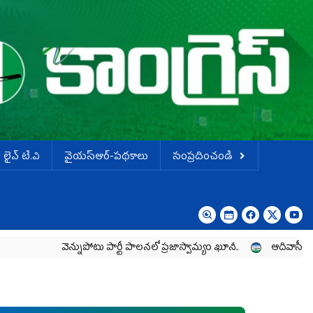
లైవ్ టి.వి
వైయస్ఆర్-పథకాలు
సంప్రదించండి
వెన్నుపోటు పార్టీ పాలనలో ప్రజాస్వామ్యం ఖూనీ..
ఆదివాసీల పోరాటానికి వ