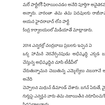
మరో పార్టీలోకి ఫిరాయించడం అనేది పూర్తిగా అనై
అన్నారు. వారంతా తమ తమ పదవులకు రాజీనామాల
ఆయన హైదరాబాద్ లోని పార్టీ
కేంద్ర కార్యాలయంలో మీడియాతో మాట్లాడారు.
2014 ఎన్నికల్లో చంద్రబాబు ప్రజలకు ఇచ్చిన ఏ
ఒక్క హామీనీ నెరవేర్చనపుడు అభివృద్ధి ఎక్కడ 
చేస్తున్న అభివృద్ధిని చూసి టీడీపీలో
చేరుతున్నామని చెబుతున్న ఎమ్మెల్యేలు నిజంగానే
అనేది
చెప్పాలని మిథున్ డిమాండ్ చేశారు. జగన్ పేరుతో, వైఎ
గుర్తుపై ఎన్నికైన వారు తమ నిజాయితీని నిరూపించు