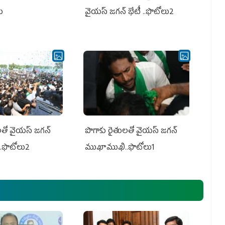
లు
వైయస్ జగన్ భేటీ ..ఫొటోలు2
తో వైయ‌స్ జ‌గ‌న్
పొగాకు రైతుల‌తో వైయ‌స్ జ‌గ‌న్
.ఫొటోలు2
ముఖాముఖి..ఫొటోలు1