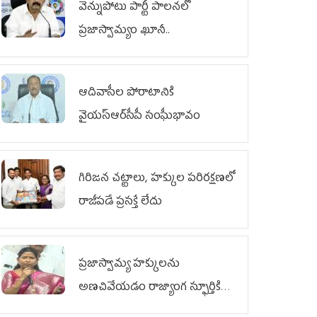
వెన్నుపోటు పార్టీ పాలనలో
ప్రజాస్వామ్యం ఖూనీ..
ఆదివాసీల పోరాటానికి
వైయ‌స్ఆర్‌సీపీ సంఘీభావం
గిరిజన చట్టాలు, హక్కుల పరిరక్షణలో
రాజీపడే ప్రసక్తే లేదు
ప్రజాస్వామ్య హక్కులను
అణచివేయడం రాజ్యాంగ స్ఫూర్తికి
విరుద్ధం