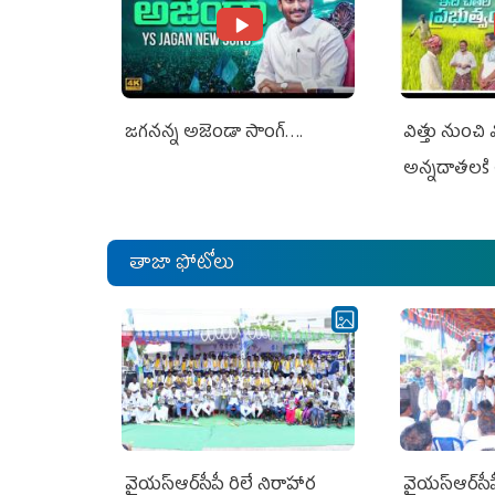
జగనన్న అజెండా సాంగ్….
విత్తు నుంచి
అన్నదాతలకి 
తాజా ఫోటోలు
వైయ‌స్ఆర్‌సీపీ రిలే నిరాహార
వైయ‌స్ఆర్‌సీ