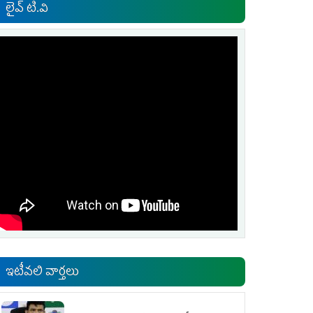
లైవ్ టి.వి
ఇటీవలి వార్తలు