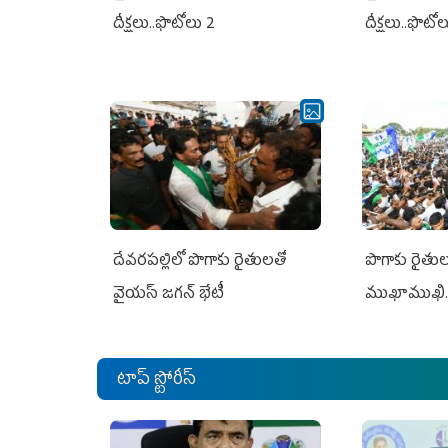
దీక్షలు..ఫొటోలు 2
దీక్షలు..ఫొటో
దేవరపల్లిలో పొగాకు రైతులతో
పొగాకు రైతుల‌
వైయస్ జగన్ భేటీ
ముఖాముఖి.
టాప్ స్టోరీస్