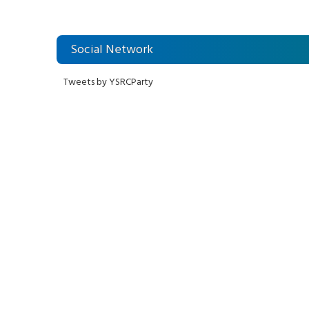
విరుద్ధం
లోకేశ్ కుట్ర
Social Network
Tweets by YSRCParty