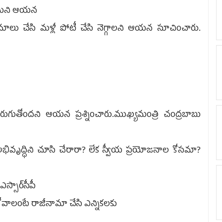
తికమని ఆయన
ు చేసి మళ్లీ పోటీ చేసి నెగ్గాలని ఆయన సూచించారు.
జరుగుతోందని ఆయన ప్రశ్నించారు.ముఖ్యమంత్రి చంద్రబాబు
 అభివృద్ధిని చూసి చేరారా? లేక స్వీయ ప్రయోజనాల కోసమా?
స్సార్‌సీపీ
కోవాలంటే రాజీనామా చేసి ఎన్నికలకు