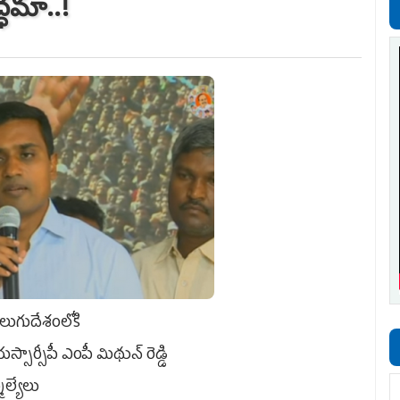
్ధమా..!
ెలుగుదేశంలోకి
సార్సీపీ ఎంపీ మిథున్ రెడ్డి
ెల్యేలు