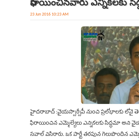
ఫిరాయించినవారు ఎన్నికలకు సిద
23 Jun 2016 10:23 AM
హైదరాబాద్ :వైయస్సార్సీపీ నుంచి ప్రలోభాలకు లోనై త
ఫిరాయించిన ఎమ్మెల్యేలు ఎన్నికలకు సిద్ధమా అని వైయస్
సవాల్ విసిరారు. ఒక పార్టీ తరపున గెలుపొందిన ఎమ్మ