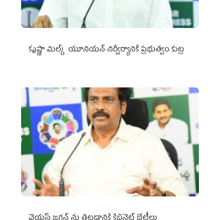
కృష్ణా మిల్క్‌ యూనియన్‌ నిర్వీర్యానికి ప్రభుత్వం కుట్ర
వైయ‌స్ జగన్‌ ను తిట్టడానికే కేబినెట్‌ భేటీలు