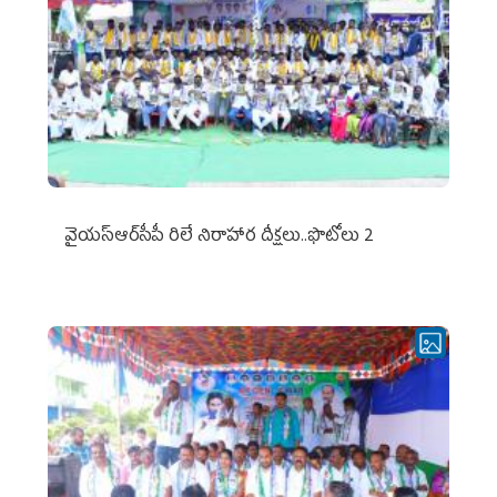
వైయ‌స్ఆర్‌సీపీ రిలే నిరాహార దీక్షలు..ఫొటోలు 2