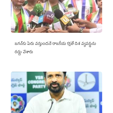
జగన్‌కు పేరు వస్తుందనే రాజకీయ కక్షతో దిశ వ్య‌వ‌స్థ‌ను
రద్దు చేశారు