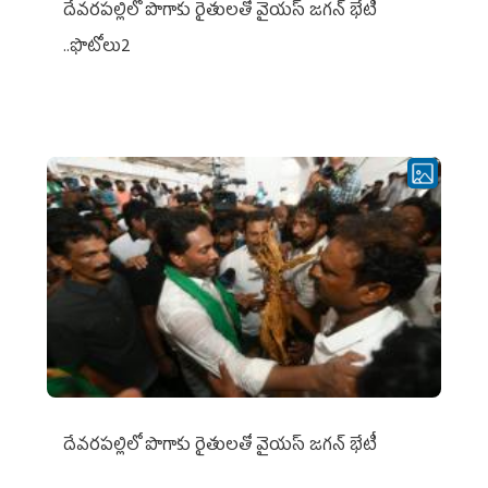
దేవరపల్లిలో పొగాకు రైతులతో వైయస్ జగన్ భేటీ
..ఫొటోలు2
దేవరపల్లిలో పొగాకు రైతులతో వైయస్ జగన్ భేటీ