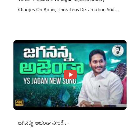
YSRCP President YS Jagan Rejects Bribery
Charges On Adani, Threatens Defamation Suit
Against Media Groups
జగనన్న అజెండా సాంగ్….