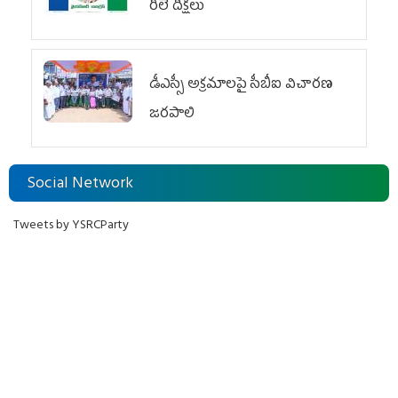
రిలే దీక్షలు
డీఎస్సీ అక్రమాలపై సీబీఐ విచారణ
జరపాలి
Social Network
Tweets by YSRCParty