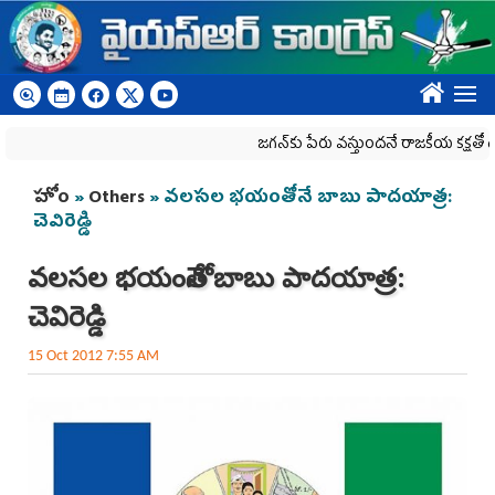
Skip to main content
????
జగన్‌కు పేరు వస్తుందనే రాజకీయ కక్షతో దిశ వ్య‌వ‌స్
You are here
హోం
»
Others
» వలసల భయంతోనే బాబు పాదయాత్ర:
చెవిరెడ్డి
వలసల భయంతోనే బాబు పాదయాత్ర:
చెవిరెడ్డి
15 Oct 2012 7:55 AM