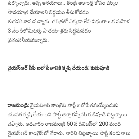
పేర్కొన్నారు. అన్న ఆశయాలు.. తండ్రి ఆకాంక్ష కోసం షర్మిల
పాదయాత్ర చేయాలని నిర్ణయం తీసుకోవడం
శుభపరిణామమన్నారు. చరిత్రలో ఎక్కడా లేని విధంగా ఒక మహిళ
3 వేల కిలోమీటర్లు పాదయాత్రకు సిద్ధమవడం
ప్రశంసనీయమన్నారు.
వైయస్ఆర్ సీపీ బలోపేతానికి కృషి చేయండి: కుడుపూడి
రాజమండ్రి:
వైయస్ఆర్ కాంగ్రెస్ పార్టీ బలోపేతమయ్యేందుకు
యువత కృషి చేయాలని పార్టీ జిల్లా కన్వీనర్ కుడిపూడి చిట్టబ్బాయి
చెప్పారు. ఆదివారం రాజమండ్రి 50 వ డివిజన్‌లో 200 మంది
వైయస్ఆర్ కాంగ్రెస్‌లో చేరారు. వారిని చిట్టబ్బాయి పార్టీ కండువాలు