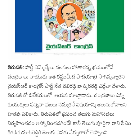
తిరుపతి
: పార్టీ ఎమ్మెల్యేలు వలసలు పోతారన్న భయంతోనే
చంద్రబాబు నాయుడు అతి కష్టంమీద పాదయాత్ర సాగిస్తున్నారని
వైయస్‌ఆర్ కాంగ్రెస్ పార్టీ నేత చెవిరెడ్డి భాస్కరరెడ్డి ఎద్దేవా చేశారు.
తిరుపతిలో విలేకరులతో ఆయన మాట్లాడారు. చంద్రబాబు ఎన్ని
కుయుక్తులు పన్నినా ప్రజలు నమ్మరనే విషయాన్ని తెలుసుకోవాలని
హితవు పలికారు. తిరుపతిలో ప్రపంచ తెలుగు మహాసభలు
నిర్వహించడం ఆహ్వానించదగిందే! కానీ తెలుగు పూర్తిగా రాని సీఎం
కిరణ్‌కుమార్‌రెడ్డికి తెలుగు ఎవరు నేర్పుతారో చెప్పాలని