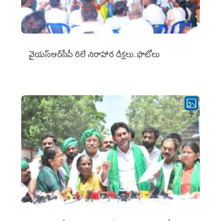
వైయ‌స్ఆర్‌సీపీ రిలే నిరాహార దీక్షలు..ఫొటోలు