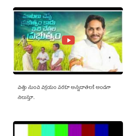
విత్తు నుంచి విక్రయం వరకూ అన్నదాతలకి అండగా
నిలుస్తూ..