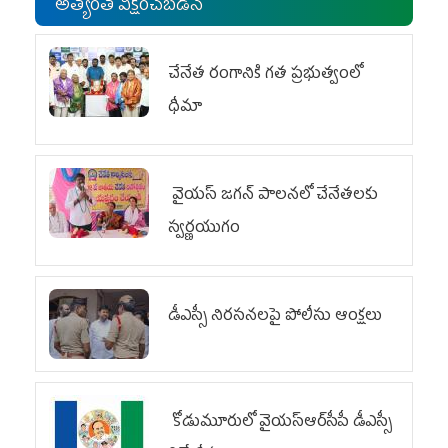
అత్యంత వీక్షించబడిన
చేనేత రంగానికి గత ప్రభుత్వంలో
ధీమా
వైయ‌స్ జగన్ పాలనలో చేనేతలకు
స్వర్ణయుగం
డీఎస్సీ నిరసనలపై పోలీసు ఆంక్షలు
కోడుమూరులో వైయ‌స్ఆర్‌సీపీ డీఎస్సీ