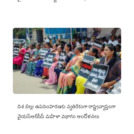
దిశ బిల్లు ఉపసంహరణకు వ్యతిరేకంగా రాష్ట్రవ్యాప్తంగా
వైయ‌స్ఆర్‌సీపీ మహిళా విభాగం ఆందోళనలు