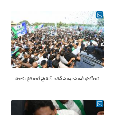
పొగాకు రైతుల‌తో వైయ‌స్ జ‌గ‌న్ ముఖాముఖి..ఫొటోలు2