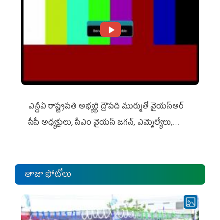
ఎన్డీఏ రాష్ట్ర‌ప‌తి అభ్య‌ర్థి ద్రౌప‌ది ముర్ముతో వైయ‌స్ఆర్
సీపీ అధ్య‌క్షులు, సీఎం వైయ‌స్ జ‌గ‌న్, ఎమ్మెల్యేలు,
ఎంపీల స‌మావేశం
తాజా ఫోటోలు