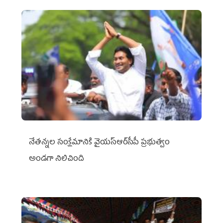
నేతన్నల సంక్షేమానికి వైయ‌స్ఆర్‌సీపీ ప్రభుత్వం
అండగా నిలిచింది