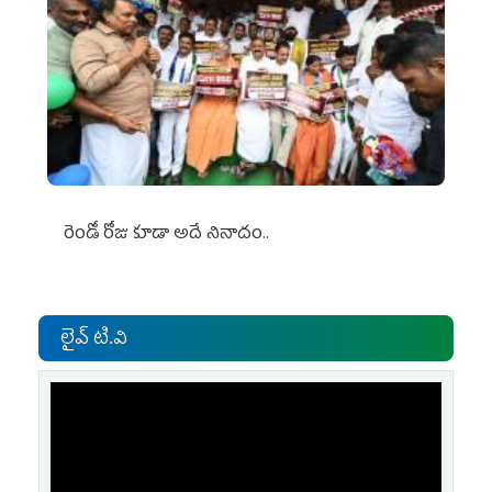
రెండో రోజు కూడా అదే నినాదం..
లైవ్ టి.వి