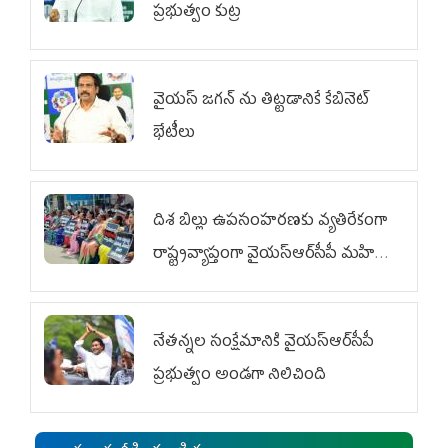
ప్రభుత్వం కుట్ర
వైయ‌స్ జగన్‌ ను తిట్టడానికే కేబినెట్‌
భేటీలు
దిశ బిల్లు ఉపసంహరణకు వ్యతిరేకంగా
రాష్ట్రవ్యాప్తంగా వైయ‌స్ఆర్‌సీపీ మహిళా
విభాగం ఆందోళనలు
నేతన్నల సంక్షేమానికి వైయ‌స్ఆర్‌సీపీ
ప్రభుత్వం అండగా నిలిచింది