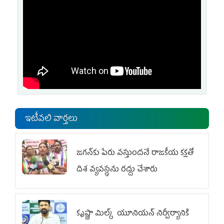
ఇటీవలి వార్తలు
జగన్‌కు పేరు వస్తుందనే రాజకీయ కక్షతో
దిశ వ్య‌వ‌స్థ‌ను రద్దు చేశారు
కృష్ణా మిల్క్‌ యూనియన్‌ నిర్వీర్యానికి