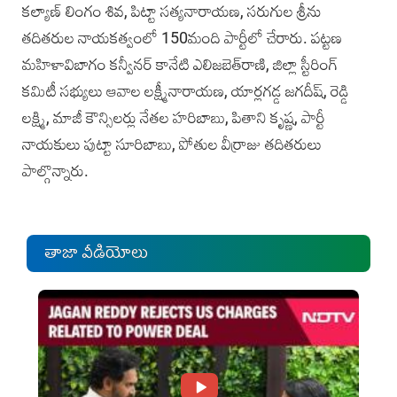
కల్యాణ్ లింగం శివ, పిట్టా సత్యనారాయణ, సరుగుల శ్రీను
తదితరుల నాయకత్వంలో 150మంది పార్టీలో చేరారు. పట్టణ
మహిళావిబాగం కన్వీనర్ కానేటి ఎలిజబెత్‌రాణి, జిల్లా స్టీరింగ్
కమిటీ సభ్యులు ఆవాల లక్ష్మీనారాయణ, యార్లగడ్డ జగదీష్, రెడ్డి
లక్ష్మి, మాజీ కౌన్సిలర్లు నేతల హరిబాబు, పితాని కృష్ణ, పార్టీ
నాయకులు పుట్టా సూరిబాబు, పోతుల వీర్రాజు తదితరులు
పాల్గొన్నారు.
తాజా వీడియోలు