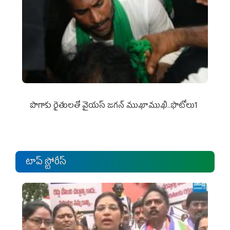
పొగాకు రైతుల‌తో వైయ‌స్ జ‌గ‌న్ ముఖాముఖి..ఫొటోలు1
టాప్ స్టోరీస్