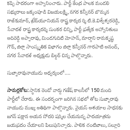
కప్పి సాదరంగా అహ్వనించారు. పార్టీ కేంద్ర పాలక మండలి
సభ్యురాలు జక్కంపూడి విజయలక్ష్మి, నగర కన్వీనర్ బొమ్మన
రాజ్‌కుమార్, ట్రేడ్‌యూనియన్ రాష్ట్ర కార్యద ర్శి టి.కె.విశ్వేశ్వరరెడ్డి,
సేవాదళ్ రాష్ట్ర కార్యదర్శి సుంకర చిన్ని, పార్టీ ప్రత్యేక ఆహ్వానితులు
ఆదిరెడ్డి అప్పారావు, మిండగుదిటి మోహన్, మార్గాని రామకృష్ణ
గౌడ్, జిల్లా సాంస్కృతిక విభాగం జిల్లా కన్వీనర్ గారపాటి ఆనంద్,
నగర సేవాదళ్ అధ్యక్షుడు బిల్డర్ చిన్న పాల్గొన్నారు.
సుబ్బారావునాయుడు ఆధ్వర్యంలో....
సామర్లకోట:
స్థానిక రెండో వార్డు గణేష్ కాలనీలో 150 మంది
పార్టీలో చేరారు. ఈ సందర్భంగా జరిగిన సభలో తోట సుబ్బారావు
నాయుడు ముఖ్య అతిథిగా పాల్గొన్నారు. వైయస్ ఆశయాల సాధనకు
జగన్ పక్షాన ఆయన సోదరి షర్మిల చేయనున్న పాదయాత్రను
జయప్రదం చేయాలని పిలుపునిచ్చారు. పాలిక చంటిబాబు, సల్లూరి