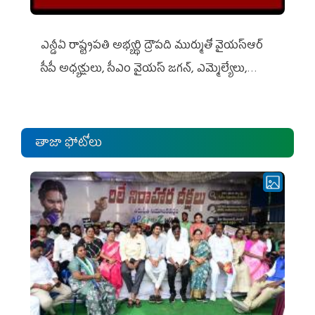
ఎన్డీఏ రాష్ట్ర‌ప‌తి అభ్య‌ర్థి ద్రౌప‌ది ముర్ముతో వైయ‌స్ఆర్
సీపీ అధ్య‌క్షులు, సీఎం వైయ‌స్ జ‌గ‌న్, ఎమ్మెల్యేలు,
ఎంపీల స‌మావేశం
తాజా ఫోటోలు