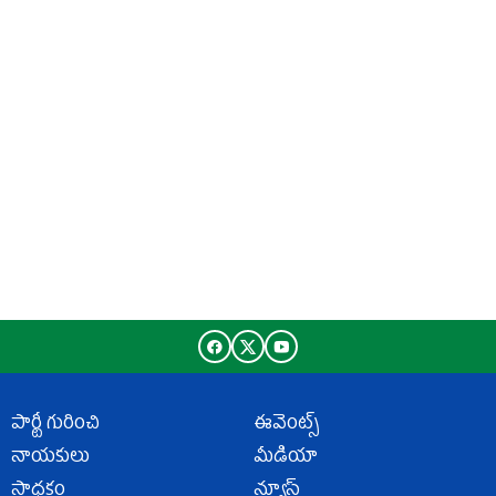
పార్టీ గురించి
ఈవెంట్స్
నాయకులు
మీడియా
సాధకం
న్యూస్