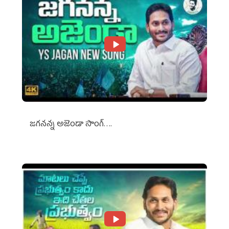
జగనన్న అజెండా సాంగ్….