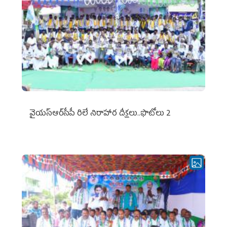
వైయ‌స్ఆర్‌సీపీ రిలే నిరాహార దీక్షలు..ఫొటోలు 2