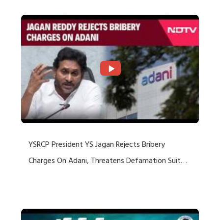
YSRCP President YS Jagan Rejects Bribery
Charges On Adani, Threatens Defamation Suit
Against Media Groups