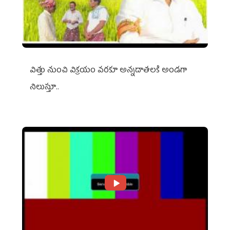
విత్తు నుంచి విక్రయం వరకూ అన్నదాతలకి అండగా
నిలుస్తూ..