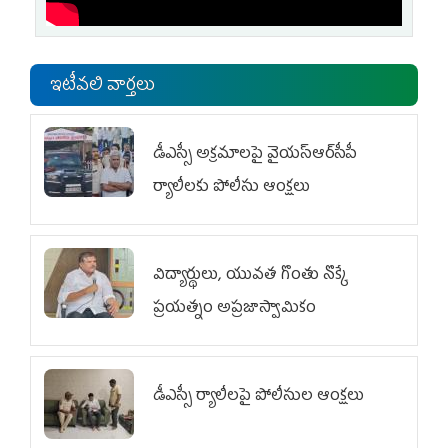
ఇటీవలి వార్తలు
డీఎస్సీ అక్రమాలపై వైయ‌స్ఆర్‌సీపీ
ర్యాలీలకు పోలీసు ఆంక్షలు
విద్యార్థులు, యువత గొంతు నొక్కే
ప్రయత్నం అప్రజాస్వామికం
డీఎస్సీ ర్యాలీలపై పోలీసుల ఆంక్షలు