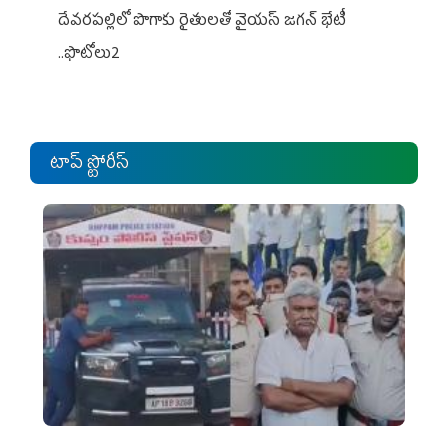
దేవరపల్లిలో పొగాకు రైతులతో వైయస్ జగన్ భేటీ
..ఫొటోలు2
టాప్ స్టోరీస్