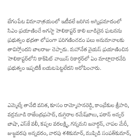
బేగంపేట విమానాశ్రయం‌లో ఇటీవలే జరిగిన అగ్నిప్రమాదంలో
సిఎం ప్రయాణించే అగస్టా హెలికాప్టర్ కాలి బూడిదైన ఘటనను
ప్రభుత్వం భద్రతా లోపంగా పరిగణించడం పలు అనుమానాలకు
తావిస్తోందని బాలరాజు చెప్పారు. మహానేత వైయస్ ప్రయాణించిన
హెలికాప్టర్‌లోని కాక్‌పిట్ వాయిస్ రికార్డర్‌లో ఏం మాట్లాడారనేది
ప్రభుత్వం ఇప్పటికీ బయటపెట్టలేదని ఆరోపించారు.
ఎమ్మెల్యే తానేటి వనిత, కూసం రామ్మోహనరెడ్డి, కాండ్రేకుల శ్రీహరి,
వడ్లమూడి రాజేంద్రప్రసాద్, దుగ్గిరాల రమేష్‌బాబు, పఠాన్ అ‌న్వర్
బాషా, ఎస్‌కే వలీ, కప్పల వరలక్ష్మి, గన్నమని జనార్దన్, చాపల మేరీ,
జుజ్జవరపు అన్నవరం, వారపు శశికుమా‌ర్, ముప్పిడి సంప‌త్‌కుమార్,