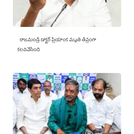
రాజమండ్రి డాక్టర్‌ ప్రియాంక మృతి తీవ్రంగా
కలచివేసింది