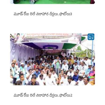
మూడో రోజు రిలే నిరాహార దీక్షలు..ఫొటోలు3
మూడో రోజు రిలే నిరాహార దీక్షలు..ఫొటోలు2