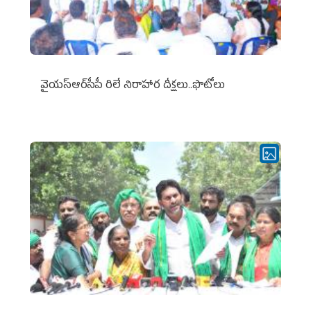
వైయ‌స్ఆర్‌సీపీ రిలే నిరాహార దీక్షలు..ఫొటోలు