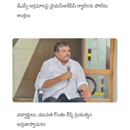
డీఎస్సీ అక్రమాలపై వైయ‌స్ఆర్‌సీపీ ర్యాలీలకు పోలీసు
ఆంక్షలు
విద్యార్థులు, యువత గొంతు నొక్కే ప్రయత్నం
అప్రజాస్వామికం