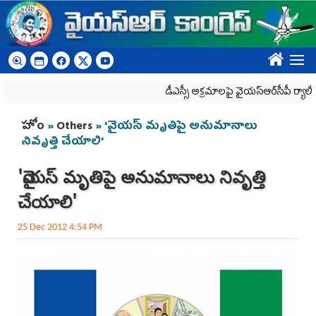
Skip to main content
????
డీఎస్సీ అక్రమాలపై వైయ‌స్ఆర్‌సీపీ ర్యాలీలకు పో
You are here
హోం
»
Others
» 'వైయస్ మృతిపై అనుమానాలు
నివృత్తి చేయాలి'
'వైయస్ మృతిపై అనుమానాలు నివృత్తి
చేయాలి'
25 Dec 2012 4:54 PM