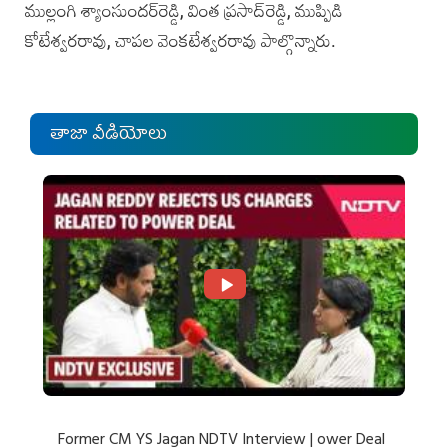
ముల్లంగి శ్యాంసుందర్‌రెడ్డి, వింత ప్రసాద్‌రెడ్డి, ముప్పిడి
కోటేశ్వరరావు, చాపల వెంకటేశ్వరరావు పాల్గొన్నారు.
తాజా వీడియోలు
Former CM YS Jagan NDTV Interview | ower Deal