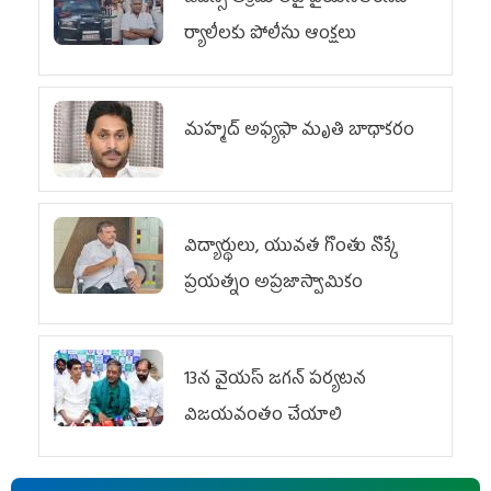
ర్యాలీలకు పోలీసు ఆంక్షలు
మహ్మద్‌ అఫ్యఫా మృతి బాధాకరం
విద్యార్థులు, యువత గొంతు నొక్కే
ప్రయత్నం అప్రజాస్వామికం
13న వైయస్‌ జగన్‌ పర్యటన
విజయవంతం చేయాలి