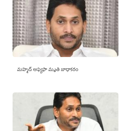
మహ్మద్‌ అఫ్యఫా మృతి బాధాకరం