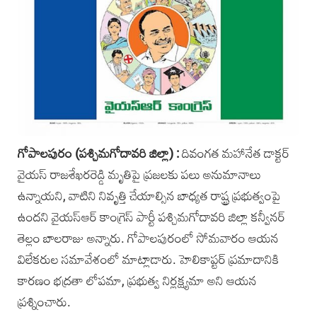
గోపాలపురం (పశ్చిమగోదావరి జిల్లా) :
దివంగత మహానేత డాక్టర్
వై‌యస్ రాజశేఖరరెడ్డి మృతిపై‌ ప్రజలకు పలు అనుమానాలు
ఉన్నాయని, వాటిని నివృత్తి చేయాల్సిన బాధ్యత రాష్ట్ర ప్రభుత్వంపై
ఉందని వైయస్‌ఆర్‌ కాంగ్రెస్‌ పార్టీ పశ్చిమగోదావరి జిల్లా కన్వీనర్
తెల్లం బాలరాజు అన్నారు. గోపాలపురంలో సోమవారం ఆయన
విలేకరుల సమావేశంలో మాట్లాడారు. ‌హెలికాప్టర్ ప్రమాదానికి
కారణం భద్రతా లోపమా, ప్రభుత్వ ‌నిర్లక్ష్యమా అని ఆయన
ప్రశ్నించారు.