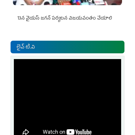
13న వైయస్‌ జగన్‌ పర్యటన విజయవంతం చేయాలి
లైవ్ టి.వి