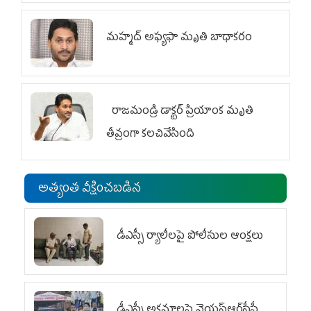
మహ్మద్‌ అఫ్యఫా మృతి బాధాకరం
రాజమండ్రి డాక్టర్‌ ప్రియాంక మృతి
తీవ్రంగా కలచివేసింది
అత్యంత వీక్షించబడిన
డీఎస్సీ ర్యాలీలపై పోలీసుల ఆంక్షలు
డీఎస్సీ అక్రమాలపై వైయ‌స్ఆర్‌సీపీ