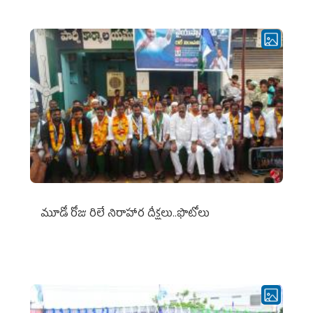
మూడో రోజు రిలే నిరాహార దీక్షలు..ఫొటోలు