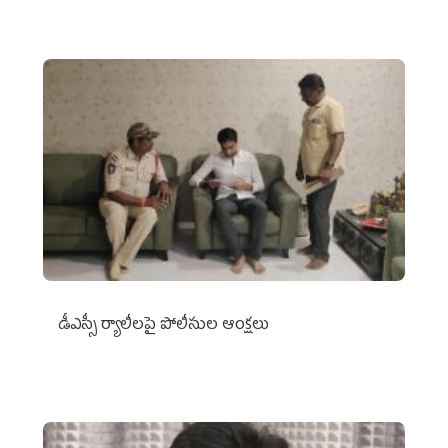
డీఎస్సీ ర్యాలీలపై పోలీసుల ఆంక్షలు