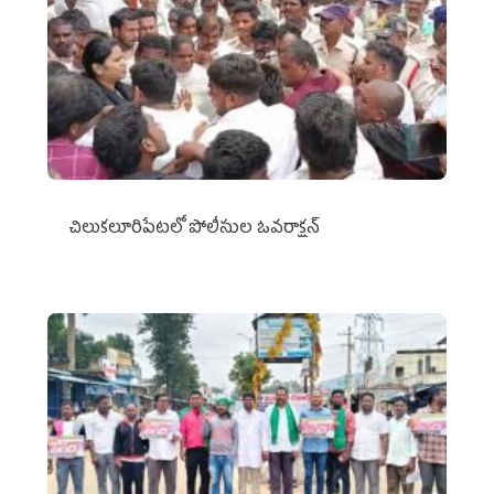
చిలుక‌లూరిపేట‌లో పోలీసుల ఓవ‌రాక్ష‌న్‌