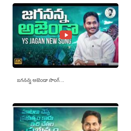
జగనన్న అజెండా సాంగ్….