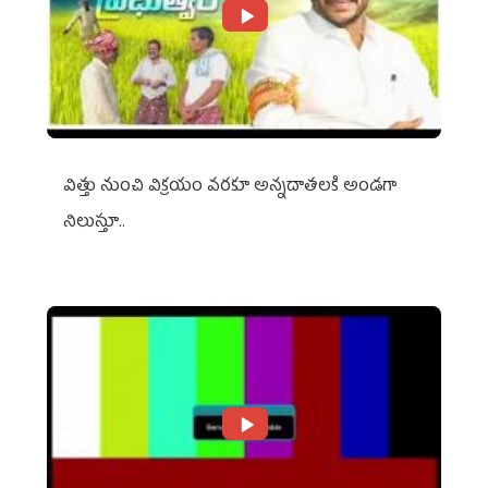
విత్తు నుంచి విక్రయం వరకూ అన్నదాతలకి అండగా
నిలుస్తూ..