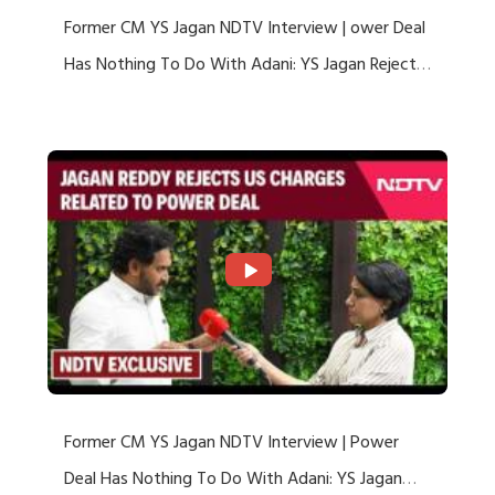
Former CM YS Jagan NDTV Interview | ower Deal
Has Nothing To Do With Adani: YS Jagan Rejects
US Charges
Former CM YS Jagan NDTV Interview | Power
Deal Has Nothing To Do With Adani: YS Jagan