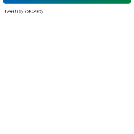
Tweets by YSRCParty