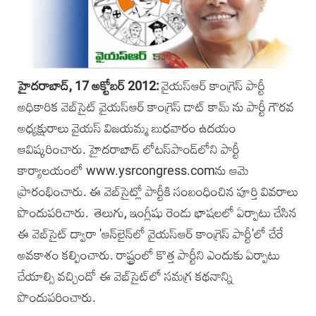
హైదరాబాద్, 17 అక్టోబర్‌ 2012:
వైయస్‌ఆర్ కాంగ్రె‌స్ పార్టీ
అధికారిక వెబ్‌సైట్ వైయస్‌ఆర్ కాంగ్రె‌స్ డా‌ట్ కా‌మ్ ను పార్టీ గౌరవ
అధ్యక్షురాలు వై‌యస్ విజయమ్మ బుధవారం‌ ఉదయం
ఆవిష్కరించారు. హైదరాబాద్‌ లోటస్‌పాండ్‌లోని పార్టీ
కార్యాలయంలో
www.ysrcongress.com
ను ఆమె
ప్రారంభించారు. ఈ వెబ్‌సైట్లో పార్టీకి సంబంధించిన పూర్తి వివరాలు
పొందుపరిచారు. తెలుగు‌, ఇంగ్లీషు రెండు భాషలలో ఏర్పాటు చేసిన
ఈ వెబ్‌సైట్ ద్వారా 'ఆ‌న్‌లైన్‌లో వైయస్‌ఆర్ కాంగ్రె‌స్ పార్టీ'లో చే‌రే
అవకాశం కల్పించారు. రాష్ట్రంలో కొత్త పార్టీని ఎందుకు ఏర్పాటు
చేయాల్సి వచ్చిందో ఈ వెబ్‌సైట్‌లో సమగ్ర కథనాన్ని
పొందుపరించారు.