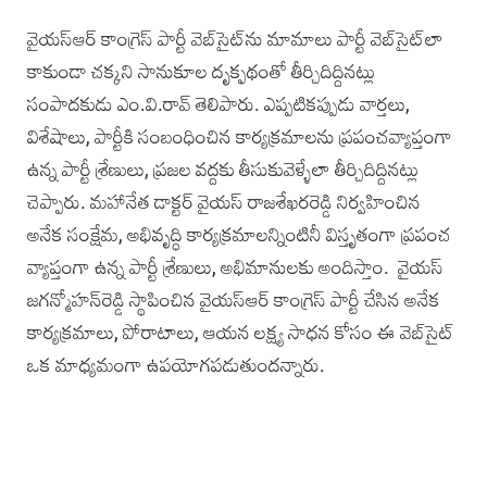
వైయస్‌ఆర్‌ కాంగ్రెస్‌ పార్టీ వెబ్‌సైట్‌ను మామాలు పార్టీ వెబ్‌సైట్‌లా
కాకుండా చక్కని సానుకూల దృక్ఫథంతో తీర్చిదిద్దినట్లు
సంపాదకుడు ఎం.వి.రావ్ తెలిపారు. ఎప్పటికప్పుడు వార్తలు,
విశేషాలు, పార్టీకి సంబంధించిన కార్యక్రమాలను ప్రపంచవ్యాప్తంగా
ఉన్న పార్టీ శ్రేణులు, ప్రజల వద్దకు తీసుకువెళ్ళేలా తీర్చిదిద్దినట్లు
చెప్పారు. మహానేత డాక్టర్‌ వైయస్‌ రాజశేఖరరెడ్డి నిర్వహించిన
అనేక సంక్షేమ, అభివృద్ధి కార్యక్రమాలన్నింటినీ విస్తృతంగా ప్రపంచ
వ్యాప్తంగా ఉన్న పార్టీ శ్రేణులు, అభిమానులకు అందిస్తాం. వైయస్‌
జగన్మోహన్‌రెడ్డి స్థాపించిన వైయస్ఆర్‌ కాంగ్రెస్‌ పార్టీ చేసిన అనేక
కార్యక్రమాలు, పోరాటాలు, ఆయన లక్ష్య సాధన కోసం ఈ వెబ్‌సైట్‌
ఒక మాధ్యమంగా ఉపయోగపడుతుందన్నారు.