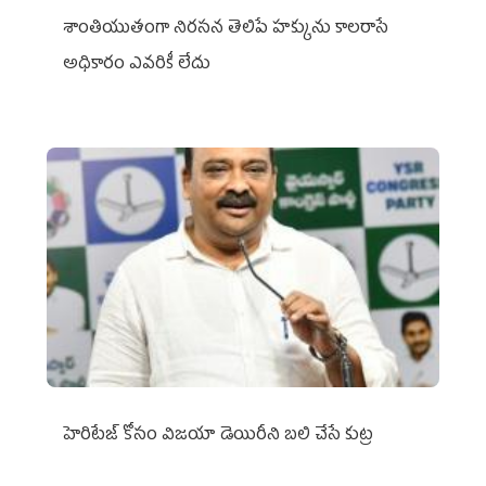
శాంతియుతంగా నిరసన తెలిపే హక్కును కాలరాసే
అధికారం ఎవరికీ లేదు
హెరిటేజ్ కోసం విజయా డెయిరీని బలి చేసే కుట్ర‌