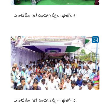
మూడో రోజు రిలే నిరాహార దీక్షలు..ఫొటోలు3
మూడో రోజు రిలే నిరాహార దీక్షలు..ఫొటోలు2