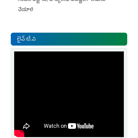
గిరిజన చట్టాలు, హక్కులను పటిష్టంగా అమలు
చేయాలి
లైవ్ టి.వి