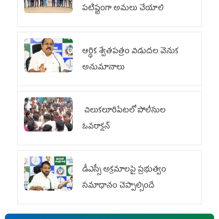
పటిష్టంగా అమలు చేయాలి
ఆర్థిక శ్వేతపత్రం విడుదల వెనుక
అనుమానాలు
చిలుక‌లూరిపేట‌లో పోలీసుల
ఓవ‌రాక్ష‌న్‌
డీఎస్సీ అక్రమాలపై ప్రభుత్వం
సమాధానం చెప్పాల్సిందే