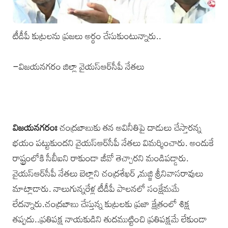
టీడీపీ కుట్రలను ప్రజలు అర్థం చేసుకుంటున్నారు..
–విజయనగరం జిల్లా వైయస్‌ఆర్‌సీపీ నేతలు
విజయనగరంః
చంద్రబాబుకు తన అవినీతిపై దాడులు చేస్తారన్న
భయం పట్టుకుందని వైయస్‌ఆర్‌సీపీ నేతలు విమర్శించారు. అందుకే
రాష్ట్రంలోకి సీబీఐని రాకుండా జీవో తెచ్చారని మండిపడ్డారు.
వైయస్‌ఆర్‌సీపీ నేతలు బెల్లాని చంద్రశేఖర్‌ ,మజ్జి శ్రీనివాసరావులు
మాట్లాడారు. నాలుగున్నరేళ్ల టీడీపీ పాలనలో సంక్షేమమే
లేదన్నారు.చంద్రబాబు చేస్తున్న కుట్రలకు ప్రజా క్షేత్రంలో శిక్ష
తప్పదు..ప్రతిపక్ష నాయకుడిని తుదముట్టించి ప్రతిపక్షమే లేకుండా