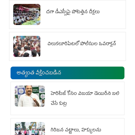
దగా డీఎస్సీపై పోటెత్తిన దీక్షలు
చిలుక‌లూరిపేట‌లో పోలీసుల ఓవ‌రాక్ష‌న్‌
అత్యంత వీక్షించబడిన
హెరిటేజ్ కోసం విజయా డెయిరీని బలి
చేసే కుట్ర‌
గిరిజన చట్టాలు, హక్కులను