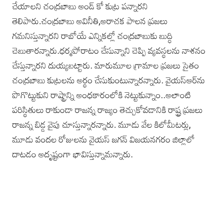
చేయాలని చంద్రబాబు అండ్‌ కో కుట్ర పన్నారని
తెలిపారు.చంద్రబాబు అవినీతి,అరాచక పాలన ప్రజలు
గమనిస్తున్నారని రాబోయే ఎన్నికల్లో చంద్రబాబుకు బుద్ధి
చెబుతారన్నారు.ధర్మపోరాటం చేసున్నాని చెప్పి వ్యవస్థలను నాశనం
చేస్తున్నారని దుయ్యబట్టారు. మారుమూల గ్రామాల ప్రజలు సైతం
చంద్రబాబు కుట్రలను అర్థం చేసుకుంటున్నారన్నారు. వైయస్‌ఆర్‌ను
పొగొట్టుకుని రాష్ట్రాన్ని అంధకారంలోకి నెట్టుకున్నాం..అలాంటి
పరిస్థితులు రాకుండా రాజన్న రాజ్యం తెచ్చుకోవడానికి రాష్ట్ర ప్రజలు
రాజన్న బిడ్డ వైపు చూస్తున్నారన్నారు. మూడు వేల కిలోమీటర్లు,
మూడు వందల రోజులను వైయస్‌ జగన్‌ విజయనగరం జిల్లాలో
దాటడం అదృష్టంగా భావిస్తున్నామన్నారు.