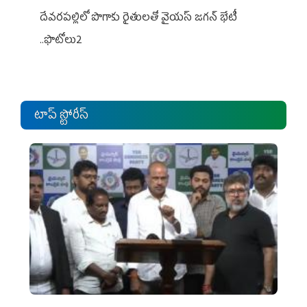
దేవరపల్లిలో పొగాకు రైతులతో వైయస్ జగన్ భేటీ
..ఫొటోలు2
టాప్ స్టోరీస్