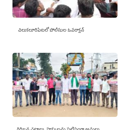
చిలుక‌లూరిపేట‌లో పోలీసుల ఓవ‌రాక్ష‌న్‌