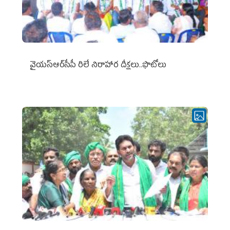
వైయ‌స్ఆర్‌సీపీ రిలే నిరాహార దీక్షలు..ఫొటోలు