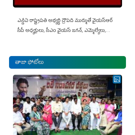
ఎన్డీఏ రాష్ట్ర‌ప‌తి అభ్య‌ర్థి ద్రౌప‌ది ముర్ముతో వైయ‌స్ఆర్
సీపీ అధ్య‌క్షులు, సీఎం వైయ‌స్ జ‌గ‌న్, ఎమ్మెల్యేలు,
ఎంపీల స‌మావేశం
తాజా ఫోటోలు