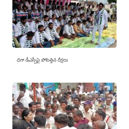
దగా డీఎస్సీపై పోటెత్తిన దీక్షలు