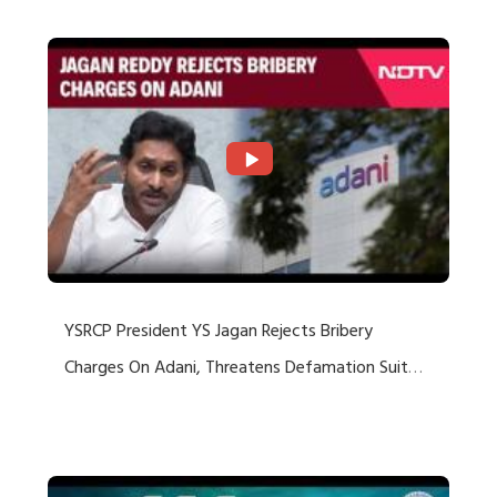
YSRCP President YS Jagan Rejects Bribery
Charges On Adani, Threatens Defamation Suit
Against Media Groups