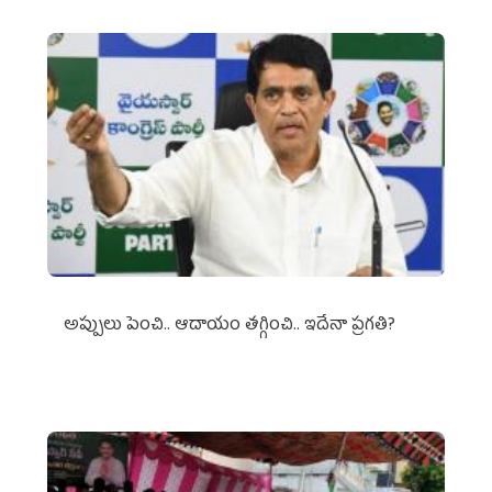
అప్పులు పెంచి.. ఆదాయం తగ్గించి.. ఇదేనా ప్రగతి?