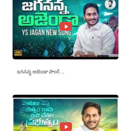
జగనన్న అజెండా సాంగ్….