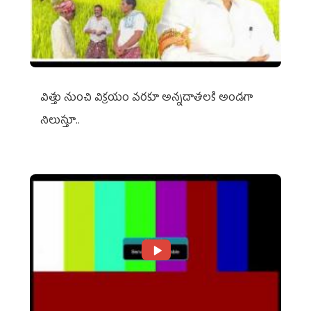
విత్తు నుంచి విక్రయం వరకూ అన్నదాతలకి అండగా
నిలుస్తూ..