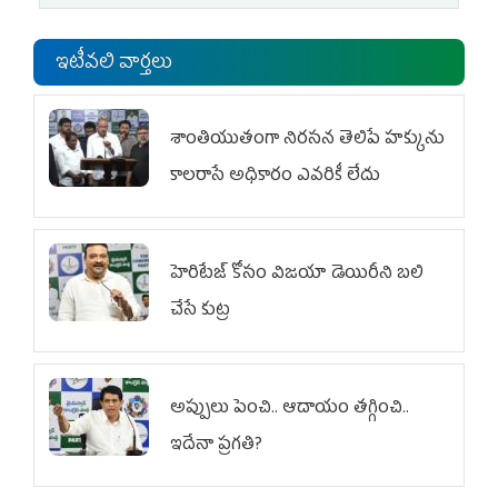
ఇటీవలి వార్తలు
శాంతియుతంగా నిరసన తెలిపే హక్కును
కాలరాసే అధికారం ఎవరికీ లేదు
హెరిటేజ్ కోసం విజయా డెయిరీని బలి
చేసే కుట్ర‌
అప్పులు పెంచి.. ఆదాయం తగ్గించి..
ఇదేనా ప్రగతి?