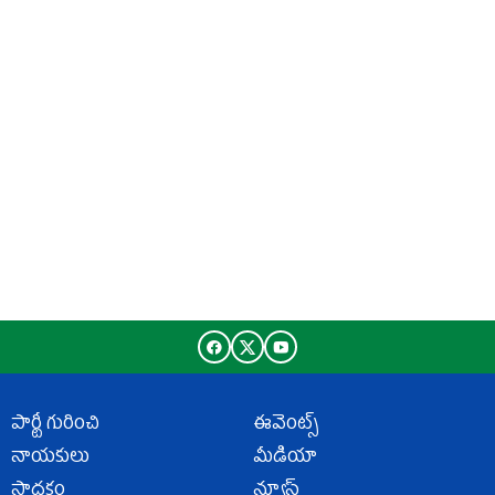
పార్టీ గురించి
ఈవెంట్స్
నాయకులు
మీడియా
సాధకం
న్యూస్