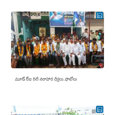
మూడో రోజు రిలే నిరాహార దీక్షలు..ఫొటోలు