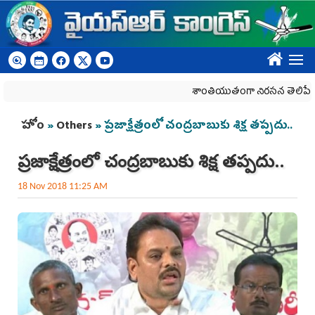
Skip to main content
????
శాంతియుతంగా నిరసన తెలిపే హక్కును 
You are here
హోం
»
Others
» ప్రజాక్షేత్రంలో చంద్రబాబుకు శిక్ష తప్పదు..
ప్రజాక్షేత్రంలో చంద్రబాబుకు శిక్ష తప్పదు..
18 Nov 2018 11:25 AM