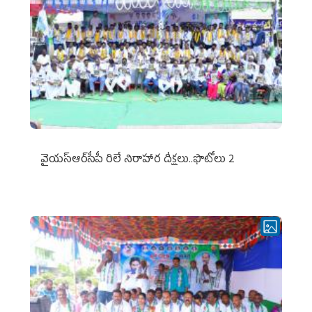
వైయ‌స్ఆర్‌సీపీ రిలే నిరాహార దీక్షలు..ఫొటోలు 2