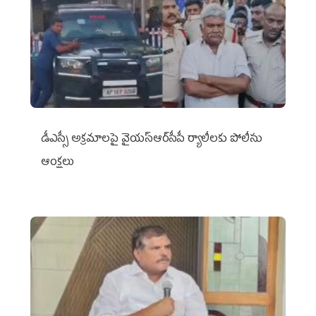
డీఎస్సీ అక్రమాలపై వైయ‌స్ఆర్‌సీపీ ర్యాలీలకు పోలీసు
ఆంక్షలు