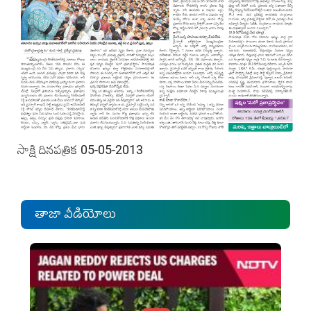
సాక్షి దినపత్రిక 05-05-2013
తాజా వీడియోలు