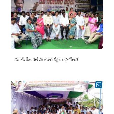
మూడో రోజు రిలే నిరాహార దీక్షలు..ఫొటోలు3