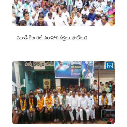
మూడో రోజు రిలే నిరాహార దీక్షలు..ఫొటోలు2