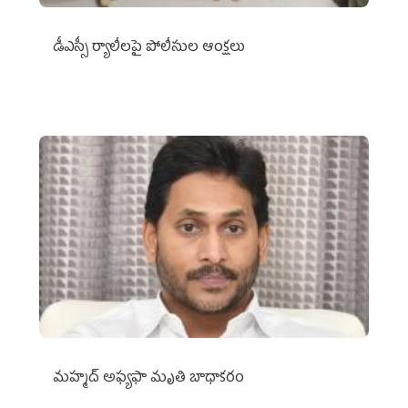
డీఎస్సీ ర్యాలీలపై పోలీసుల ఆంక్షలు
మహ్మద్‌ అఫ్యఫా మృతి బాధాకరం