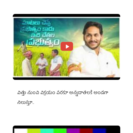
విత్తు నుంచి విక్రయం వరకూ అన్నదాతలకి అండగా
నిలుస్తూ..