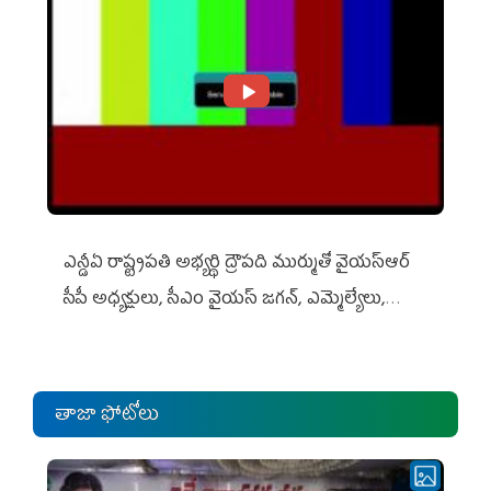
ఎన్డీఏ రాష్ట్ర‌ప‌తి అభ్య‌ర్థి ద్రౌప‌ది ముర్ముతో వైయ‌స్ఆర్
సీపీ అధ్య‌క్షులు, సీఎం వైయ‌స్ జ‌గ‌న్, ఎమ్మెల్యేలు,
ఎంపీల స‌మావేశం
తాజా ఫోటోలు