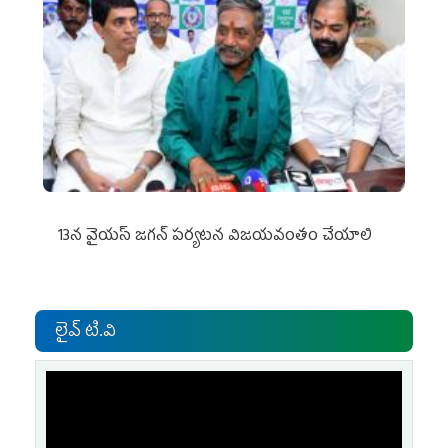
13న వైయస్‌ జగన్‌ పర్యటన విజయవంతం చేయాలి
లైవ్ టి.వి