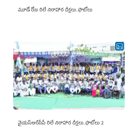
మూడో రోజు రిలే నిరాహార దీక్షలు..ఫొటోలు
వైయ‌స్ఆర్‌సీపీ రిలే నిరాహార దీక్షలు..ఫొటోలు 2