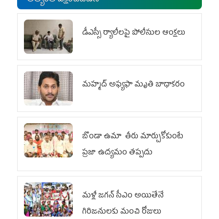
అత్యంత వీక్షించబడిన
డీఎస్సీ ర్యాలీలపై పోలీసుల ఆంక్షలు
మహ్మద్‌ అఫ్యఫా మృతి బాధాకరం
బొండా ఉమా తీరు మార్చుకోకుంటే
ప్రజా ఉద్యమం తప్పదు
మళ్లీ జగన్ సీఎం అయితేనే
గిరిజనులకు మంచి రోజులు