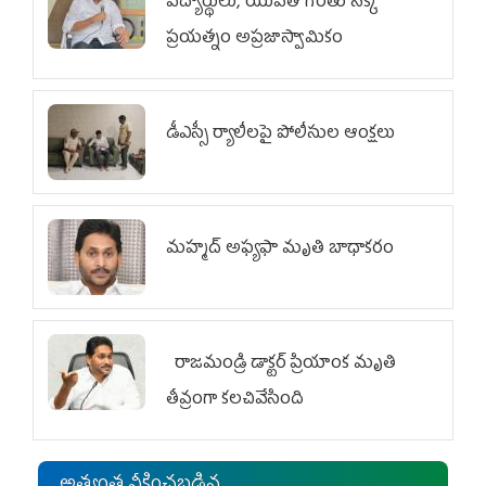
విద్యార్థులు, యువత గొంతు నొక్కే
ప్రయత్నం అప్రజాస్వామికం
డీఎస్సీ ర్యాలీలపై పోలీసుల ఆంక్షలు
మహ్మద్‌ అఫ్యఫా మృతి బాధాకరం
రాజమండ్రి డాక్టర్‌ ప్రియాంక మృతి
తీవ్రంగా కలచివేసింది