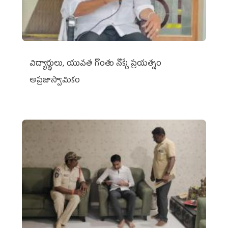
విద్యార్థులు, యువత గొంతు నొక్కే ప్రయత్నం
అప్రజాస్వామికం