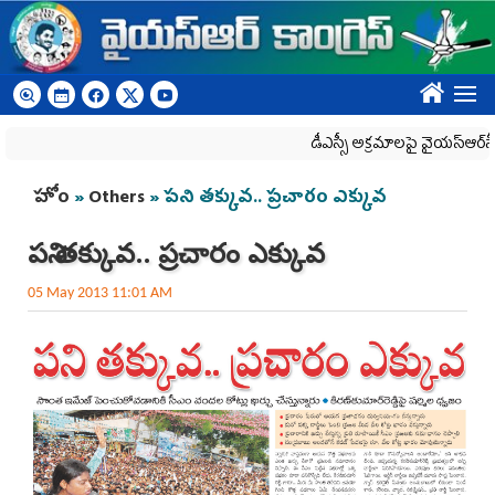
Skip to main content
????
డీఎస్సీ అక్రమాలపై వైయ‌స్ఆర్‌సీపీ ర్య
You are here
హోం
»
Others
» పని తక్కువ.. ప్రచారం ఎక్కువ
పని తక్కువ.. ప్రచారం ఎక్కువ
05 May 2013 11:01 AM