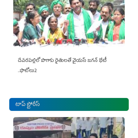
దేవరపల్లిలో పొగాకు రైతులతో వైయస్ జగన్ భేటీ
..ఫొటోలు2
టాప్ స్టోరీస్