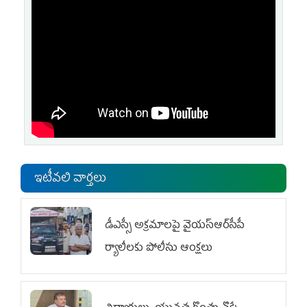
ఇటీవలి వార్తలు
డీఎస్సీ అక్రమాలపై వైయ‌స్ఆర్‌సీపీ
ర్యాలీలకు పోలీసు ఆంక్షలు