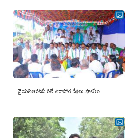
వైయ‌స్ఆర్‌సీపీ రిలే నిరాహార దీక్షలు..ఫొటోలు