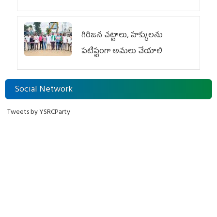
గిరిజన చట్టాలు, హక్కులను
పటిష్టంగా అమలు చేయాలి
Social Network
Tweets by YSRCParty