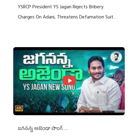
YSRCP President YS Jagan Rejects Bribery
Charges On Adani, Threatens Defamation Suit
Against Media Groups
జగనన్న అజెండా సాంగ్….