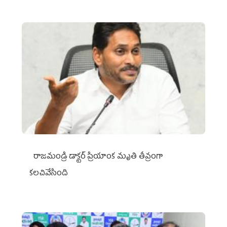
రాజమండ్రి డాక్టర్‌ ప్రియాంక మృతి తీవ్రంగా
కలచివేసింది