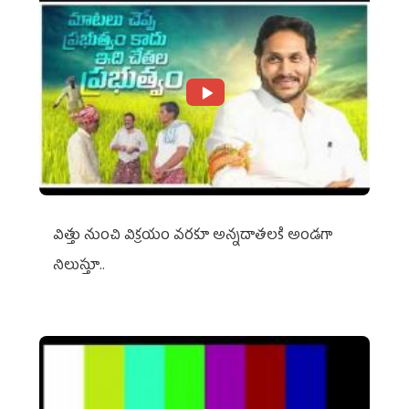
విత్తు నుంచి విక్రయం వరకూ అన్నదాతలకి అండగా
నిలుస్తూ..