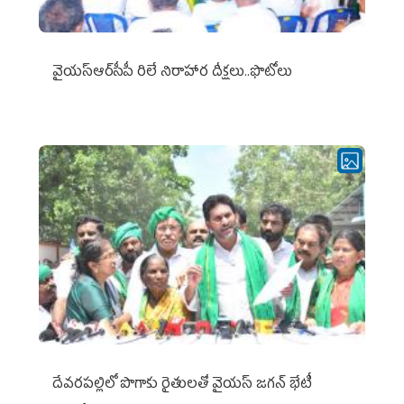
వైయ‌స్ఆర్‌సీపీ రిలే నిరాహార దీక్షలు..ఫొటోలు
దేవరపల్లిలో పొగాకు రైతులతో వైయస్ జగన్ భేటీ