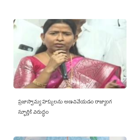
ప్రజాస్వామ్య హక్కులను అణచివేయడం రాజ్యాంగ
స్ఫూర్తికి విరుద్ధం