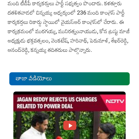
మంది టీడీపీ కార్యకర్తులు పార్టీ సభ్యత్వం పొందారు. కళత్తూరు
దతళితవాడలో చిన్నయ్య ఆధ్వర్యంలో 236 మంది కాంగ్రెస్ పార్టీ
కార్యకర్తలు రికార్డు స్థాయిలో వైయస్ఆర్ కాంగ్రెస్‌లో చేరారు. ఈ
కార్యక్రమంలో మురగయ్య, మునిరత్నంనాయుడు, కోన ట్రస్టు మాజీ
అధ్యక్షుడు భక్తవత్సలం, వెంకటేష్, హరినాథ్, పెరుమాళ్, శేఖర్‌రెడ్డి,
ఆనంద్‌రెడ్డి, కన్నయ్య తదితరులు పాల్గొన్నారు.
తాజా వీడియోలు