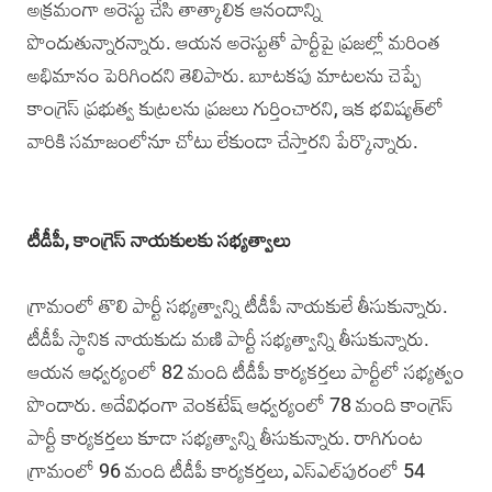
అక్రమంగా అరెస్టు చేసి తాత్కాలిక ఆనందాన్ని
పొందుతున్నారన్నారు. ఆయన అరెస్టుతో పార్టీపై ప్రజల్లో మరింత
అభిమానం పెరిగిందని తెలిపారు. బూటకపు మాటలను చెప్పే
కాంగ్రెస్ ప్రభుత్వ కుట్రలను ప్రజలు గుర్తించారని, ఇక భవిష్యత్‌లో
వారికి సమాజంలోనూ చోటు లేకుండా చేస్తారని పేర్కొన్నారు.
టీడీపీ, కాంగ్రెస్ నాయకులకు సభ్యత్వాలు
గ్రామంలో తొలి పార్టీ సభ్యత్వాన్ని టీడీపీ నాయకులే తీసుకున్నారు.
టీడీపీ స్థానిక నాయకుడు మణి పార్టీ సభ్యత్వాన్ని తీసుకున్నారు.
ఆయన ఆధ్వర్యంలో 82 మంది టీడీపీ కార్యకర్తలు పార్టీలో సభ్యత్వం
పొందారు. అదేవిధంగా వెంకటేష్ ఆధ్వర్యంలో 78 మంది కాంగ్రెస్
పార్టీ కార్యకర్తలు కూడా సభ్యత్వాన్ని తీసుకున్నారు. రాగిగుంట
గ్రామంలో 96 మంది టీడీపీ కార్యకర్తలు, ఎస్‌ఎల్‌పురంలో 54