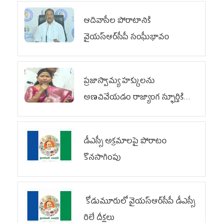
ఆదివాసీల పోరాటానికి
వైయ‌స్ఆర్‌సీపీ సంఘీభావం
ప్రజాస్వామ్య హక్కులను
అణచివేయడం రాజ్యాంగ స్ఫూర్తికి
విరుద్ధం
డీఎస్సీ అక్రమాలపై పోరాటం
కొనసాగింపు
కోడుమూరులో వైయ‌స్ఆర్‌సీపీ డీఎస్సీ
రిలే దీక్షలు