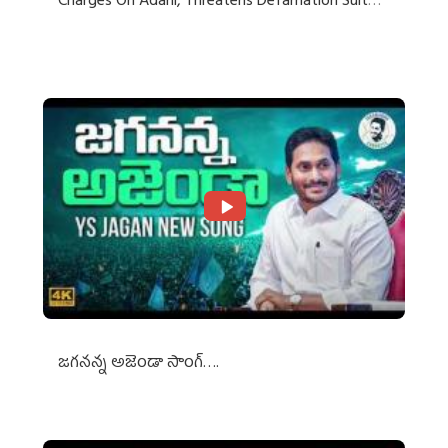
Charges On Adani, Threatens Defamation Suit
Against Media Groups
జగనన్న అజెండా సాంగ్….