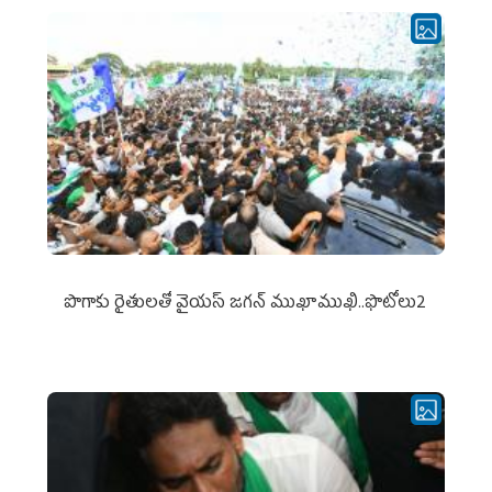
పొగాకు రైతుల‌తో వైయ‌స్ జ‌గ‌న్ ముఖాముఖి..ఫొటోలు2