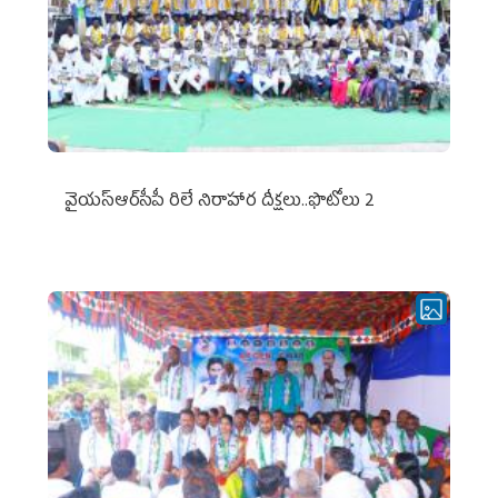
వైయ‌స్ఆర్‌సీపీ రిలే నిరాహార దీక్షలు..ఫొటోలు 2