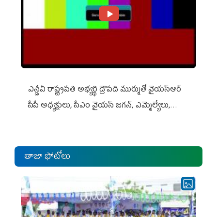
ఎన్డీఏ రాష్ట్ర‌ప‌తి అభ్య‌ర్థి ద్రౌప‌ది ముర్ముతో వైయ‌స్ఆర్
సీపీ అధ్య‌క్షులు, సీఎం వైయ‌స్ జ‌గ‌న్, ఎమ్మెల్యేలు,
ఎంపీల స‌మావేశం
తాజా ఫోటోలు