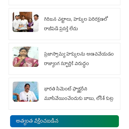
గిరిజన చట్టాలు, హక్కుల పరిరక్షణలో
రాజీపడే ప్రసక్తే లేదు
ప్రజాస్వామ్య హక్కులను అణచివేయడం
రాజ్యాంగ స్ఫూర్తికి విరుద్ధం
భారతి సిమెంట్ ఫ్యాక్టరీని
మూసివేయించేందుకు బాబు, లోకేశ్ కుట్ర
అత్యంత వీక్షించబడిన