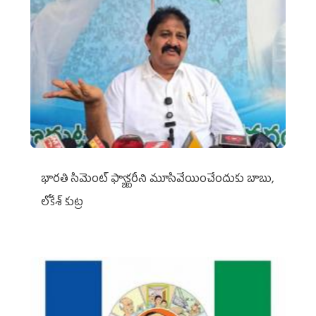
భారతి సిమెంట్ ఫ్యాక్టరీని మూసివేయించేందుకు బాబు,
లోకేశ్ కుట్ర