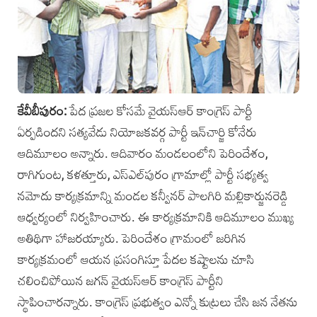
కేవీబీపురం:
పేద ప్రజల కోసమే వైయస్ఆర్ కాంగ్రెస్ పార్టీ
ఏర్పడిందని సత్యవేడు నియోజకవర్గ పార్టీ ఇన్‌చార్జి కోనేరు
ఆదిమూలం అన్నారు. ఆదివారం మండలంలోని పెరిందేశం,
రాగిగుంట, కళత్తూరు, ఎస్‌ఎల్‌పురం గ్రామాల్లో పార్టీ సభ్యత్వ
నమోదు కార్యక్రమాన్ని మండల కన్వీనర్ పాలగిరి మల్లికార్జునరెడ్డి
ఆధ్వర్యంలో నిర్వహించారు. ఈ కార్యక్రమానికి ఆదిమూలం ముఖ్య
అతిథిగా హాజరయ్యారు. పెరిందేశం గ్రామంలో జరిగిన
కార్యక్రమంలో ఆయన ప్రసంగిస్తూ పేదల కష్టాలను చూసి
చలించిపోయిన జగన్ వైయస్ఆర్ కాంగ్రెస్ పార్టీని
స్థాపించారన్నారు. కాంగ్రెస్ ప్రభుత్వం ఎన్నో కుట్రలు చేసి జన నేతను