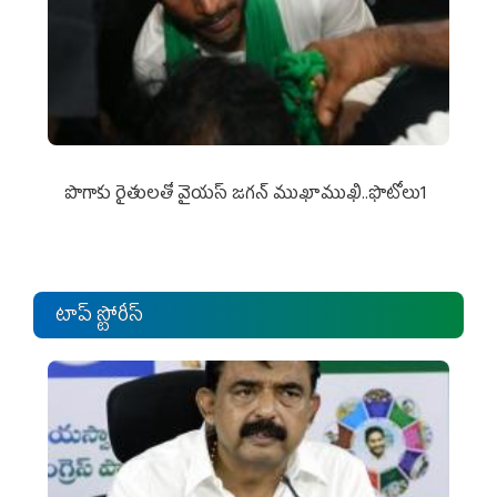
పొగాకు రైతుల‌తో వైయ‌స్ జ‌గ‌న్ ముఖాముఖి..ఫొటోలు1
టాప్ స్టోరీస్