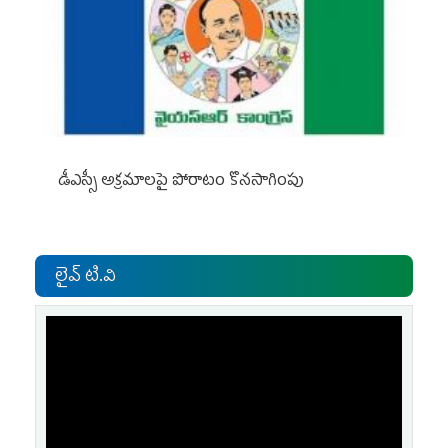
డీఎస్సీ అక్రమాలపై పోరాటం కొనసాగింపు
లైవ్ టి.వి