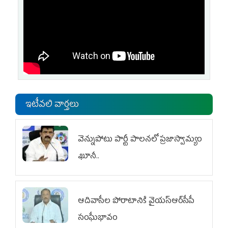
ఇటీవలి వార్తలు
వెన్నుపోటు పార్టీ పాలనలో ప్రజాస్వామ్యం
ఖూనీ..
ఆదివాసీల పోరాటానికి వైయ‌స్ఆర్‌సీపీ
సంఘీభావం