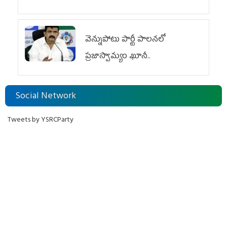
వెన్నుపోటు పార్టీ పాలనలో
ప్రజాస్వామ్యం ఖూనీ..
Social Network
Tweets by YSRCParty