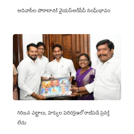
ఆదివాసీల పోరాటానికి వైయ‌స్ఆర్‌సీపీ సంఘీభావం
గిరిజన చట్టాలు, హక్కుల పరిరక్షణలో రాజీపడే ప్రసక్తే
లేదు