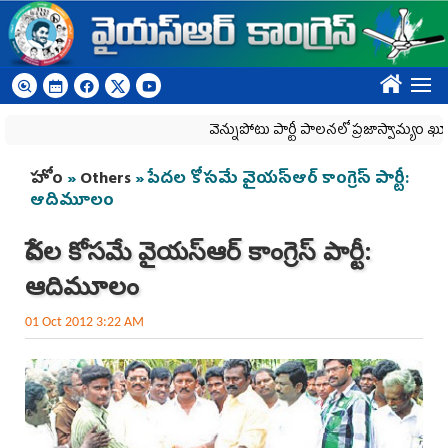
Skip to main content
????
వెన్నుపోటు పార్టీ పాలనలో ప్రజాస్వామ్యం ఖూనీ..
You are here
హోం
»
Others
» పేదల కోసమే వైయస్ఆర్ కాంగ్రెస్ పార్టీ:
ఆదిమూలం
పేదల కోసమే వైయస్ఆర్ కాంగ్రెస్ పార్టీ:
ఆదిమూలం
01 Oct 2012 3:22 AM