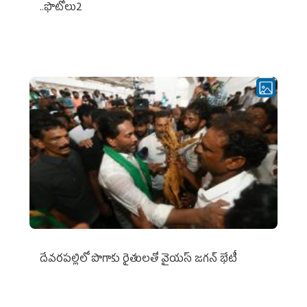
..ఫొటోలు2
దేవరపల్లిలో పొగాకు రైతులతో వైయస్ జగన్ భేటీ