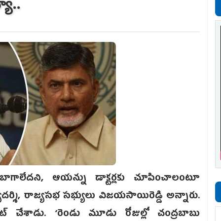
యా..
 బాగాలేదని, ఆయన్ను డాక్టర్లకు చూపించాలంటూ
ార్యదర్శి, రాజ్యసభ సభ్యులు విజయసాయిరెడ్డి అన్నారు.
ీట్‌ చేశాడు. ‘రెండు మూడు రోజుల్లో చంద్రబాబు