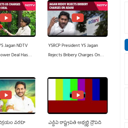
YS Jagan NDTV
YSRCP President YS Jagan
 Power Deal Has
Rejects Bribery Charges On
Do With Adani: YS
Adani, Threatens Defamation
ts US Charges
Suit Against Media Groups
 విక్రయం వరకూ
ఎన్డీఏ రాష్ట్ర‌ప‌తి అభ్య‌ర్థి ద్రౌప‌ది