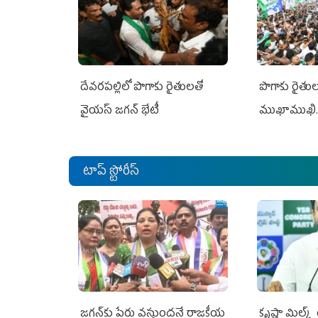
దేవరపల్లిలో పొగాకు రైతులతో
పొగాకు రైతుల‌
వైయస్ జగన్ భేటీ
ముఖాముఖి.
టాప్ స్టోరీస్
జగన్‌కు పేరు వస్తుందనే రాజకీయ
కృష్ణా మిల్క