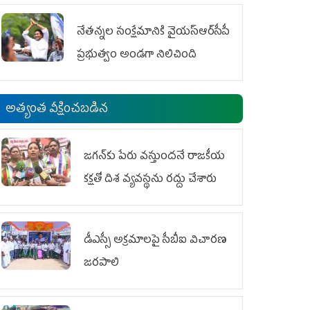
ఆందోళనలు
నేతన్నల సంక్షేమానికి వైయ‌స్ఆర్‌సీపీ
ప్రభుత్వం అండగా నిలిచింది
అత్యంత వీక్షించబడిన
జగన్‌కు పేరు వస్తుందనే రాజకీయ
కక్షతో దిశ వ్య‌వ‌స్థ‌ను రద్దు చేశారు
డీఎస్సీ అక్రమాలపై సీబీఐ విచారణ
జరపాలి