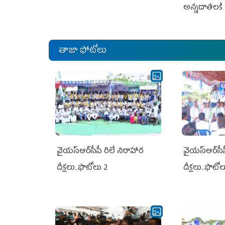
అన్నదాతలకి 
తాజా ఫోటోలు
వైయ‌స్ఆర్‌సీపీ రిలే నిరాహార
వైయ‌స్ఆర్‌సీ
దీక్షలు..ఫొటోలు 2
దీక్షలు..ఫొటో