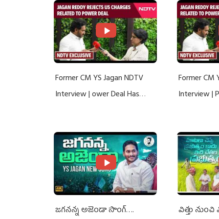
Former CM YS Jagan NDTV
Former CM 
Interview | ower Deal Has
Interview |
Nothing To Do With Adani: YS
Nothing To 
Jagan Rejects US Charges
Jagan Rejec
జగనన్న అజెండా సాంగ్….
విత్తు నుంచి