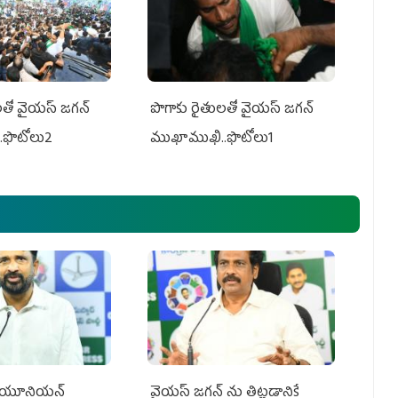
తో వైయ‌స్ జ‌గ‌న్
పొగాకు రైతుల‌తో వైయ‌స్ జ‌గ‌న్
.ఫొటోలు2
ముఖాముఖి..ఫొటోలు1
్‌ యూనియన్‌
వైయ‌స్ జగన్‌ ను తిట్టడానికే