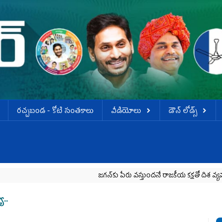
ర‌చ్చ‌బండ‌ - కోటి సంత‌కాలు
వీడియోలు
డౌన్ లోడ్స్
జగన్‌కు పేరు వస్తుందనే రాజకీయ కక్షతో దిశ వ్య‌వ‌స్థ‌ను రద్దు చే
ా..