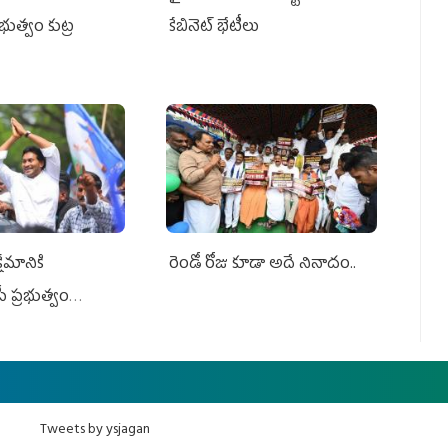
ప్రభుత్వం కుట్ర
కేబినెట్‌ భేటీలు
ేమానికి
రెండో రోజు కూడా అదే నినాదం..
ీ ప్రభుత్వం
ింది
Tweets by ysjagan