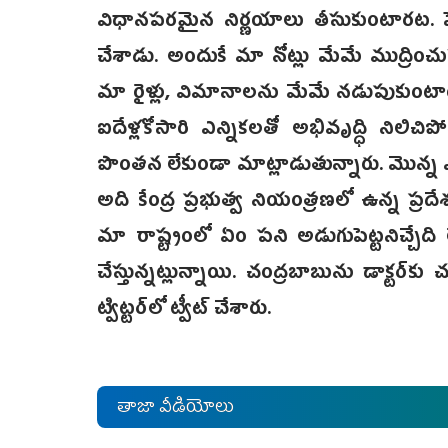
విధానపరమైన నిర్ణయాలు తీసుకుంటారట. పెద్ద
చేశాడు. అందుకే మా నోట్లు మేమే ముద్రిం
మా రైళ్లు, విమానాలను మేమే నడుపుకుంటాం.
ఐదేళ్లకోసారి ఎన్నికలతో అభివృద్ధి నిలిచిప
పొంతన లేకుండా మాట్లాడుతున్నారు. మొన్న ఎయిర
అది కేంద్ర ప్రభుత్వ నియంత్రణలో ఉన్న ప్ర
మా రాష్ట్రంలో ఏం పని అడుగుపెట్టనిచ్చేది
చేస్తున్నట్లున్నాయి. చంద్రబాబును డాక్టర్‌
ట్విట్టర్‌లో ట్వీట్‌ చేశారు.
తాజా వీడియోలు