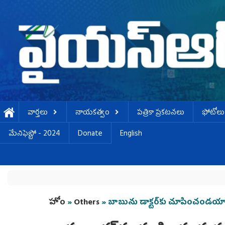
Skip to main content
వార్తలు
నాయకత్వం
పత్రికా ప్రకటనలు
ఫోటోలు
మేనిఫెస్టో - 2024
Donate
English
You are here
హోం
»
Others
» బాబును డాక్టర్‌కు చూపించండయ్య