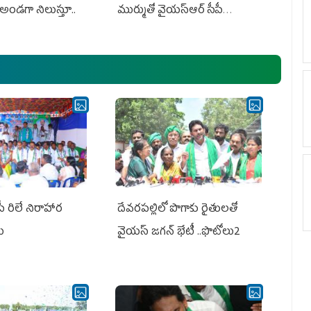
అండగా నిలుస్తూ..
ముర్ముతో వైయ‌స్ఆర్ సీపీ
అధ్య‌క్షులు, సీఎం వైయ‌స్ జ‌గ‌న్,
ఎమ్మెల్యేలు, ఎంపీల స‌మావేశం
పీ రిలే నిరాహార
దేవరపల్లిలో పొగాకు రైతులతో
లు
వైయస్ జగన్ భేటీ ..ఫొటోలు2