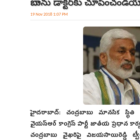
బాబును డాక్టర్‌కు చూపించండయ్
19 Nov 2018 1:07 PM
హైదరాబాద్‌: చంద్రబాబు మానసిక స్థితి
వైయస్‌ఆర్‌ కాంగ్రెస్‌ పార్టీ జాతీయ ప్రధాన క
చంద్రబాబు వైఖరిపై విజయసాయిరెడ్డి ట్వ