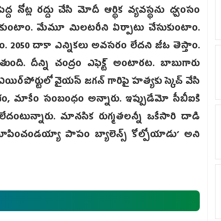
 నోట్ల రద్దు చేసి మోదీ ఆర్థిక వ్యవస్థను ధ్వంసం
చుకుంటాం. మేమూ మిలటరీని ఏర్పాటు చేసుకుంటాం.
 2050 దాకా ఎన్నికలు అవసరం లేదని జీఓ తెస్తాం.
ోతుంది. దీన్ని చంద్రం ఎఫెక్ట్‌ అంటారట. బాబుగారు
్‌పోర్టులో వైయస్‌ జగన్‌ గారిపై హత్యకు స్కెచ్‌ వేసి
దేశం, మాకేం సంబంధం అన్నారు. ఇప్పుడేమో సీబీఐకి
 లేదంటున్నారు. మానసిక రుగ్మతలన్నీ ఒకేసారి దాడి
కు చూపించండయ్యా పాపం బ్యాలెన్స్‌ కోల్పోయాడు’ అని