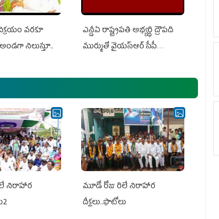
 విక్రయం వరకూ
ఎన్డీఏ రాష్ట్ర‌ప‌తి అభ్య‌ర్థి ద్రౌప‌ది
అండగా నిలుస్తూ..
ముర్ముతో వైయ‌స్ఆర్ సీపీ
అధ్య‌క్షులు, సీఎం వైయ‌స్ జ‌గ‌న్,
ఎమ్మెల్యేలు, ఎంపీల స‌మావేశం
లే నిరాహార
మూడో రోజు రిలే నిరాహార
లు2
దీక్షలు..ఫొటోలు