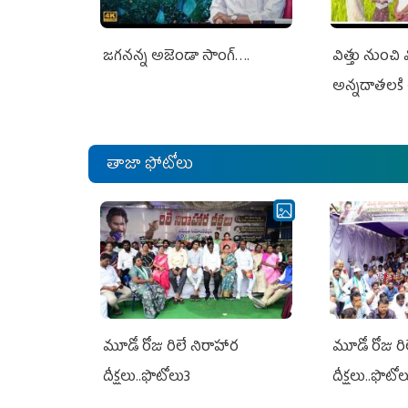
జగనన్న అజెండా సాంగ్….
విత్తు నుంచి
అన్నదాతలకి 
తాజా ఫోటోలు
మూడో రోజు రిలే నిరాహార
మూడో రోజు రి
దీక్షలు..ఫొటోలు3
దీక్షలు..ఫొటో