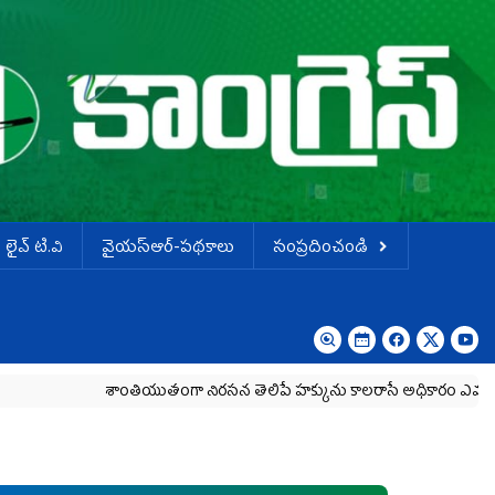
లైవ్ టి.వి
వైయస్ఆర్-పథకాలు
సంప్రదించండి
శాంతియుతంగా నిరసన తెలిపే హక్కును కాలరాసే అధికారం ఎవరికీ లేదు