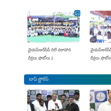
వైయ‌స్ఆర్‌సీపీ రిలే నిరాహార
వైయ‌స్ఆర్‌సీ
దీక్షలు..ఫొటోలు 2
దీక్షలు..ఫొటో
టాప్ స్టోరీస్