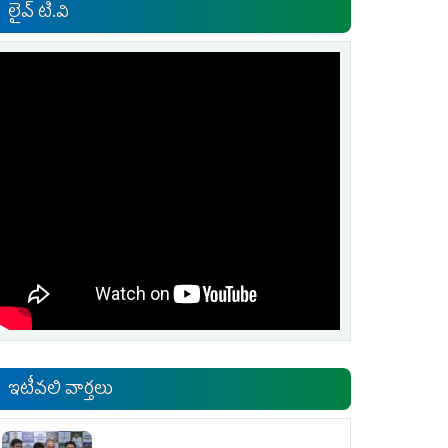
లైవ్ టి.వి
ఇటీవలి వార్తలు