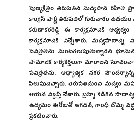
పుణ్యక్షేత్రం తిరుపతిని మద్యపాన రహిత ప
కాంగ్రెస్ పార్టీ తిరుపతిలో గురువారం ఉదయం
కరుణాకరరెడ్డి ఈ కార్యక్రమానికి ఆధ్
కార్యక్రమానికి విచ్చేశారు. మద్యపానాన్ని
పవిత్రతను మంటగలుపుతున్నారని భూమన మ
సామాజిక కార్యకర్తలుగా మారాలని సూచించా
పవిత్రతను, ఆధ్యాత్మిక నగర సౌందర్యాన్
పిలుపునిచ్చారు. తిరుపతినుంచి మద్యం 
ఆయన విజ్ఞప్తి చేశారు. బ్రహ్మ కడిగిన పాదా
ఉద్యమం ఈరోజుతో ఆగదనీ, గాంధీ బొమ్మ వద్ద 
ప్రకటించారు.