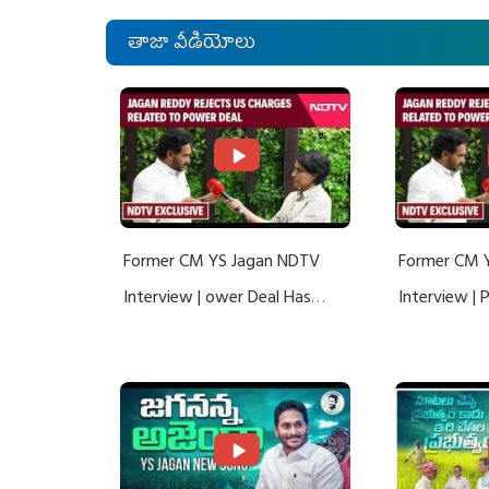
తాజా వీడియోలు
Former CM YS Jagan NDTV
Former CM 
Interview | ower Deal Has
Interview |
Nothing To Do With Adani: YS
Nothing To 
Jagan Rejects US Charges
Jagan Rejec