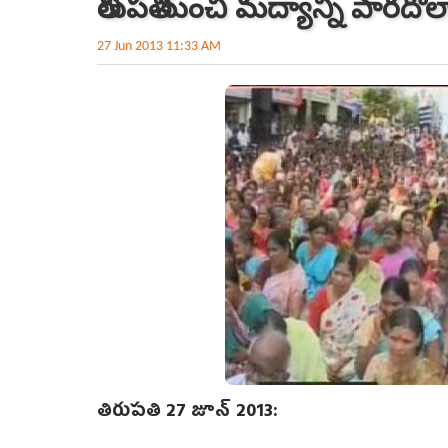
తిరుపతి నుంచి మద్యాన్ని పారదోల
27 Jun 2013 11:33 AM
తిరుపతి 27 జూన్ 2013: