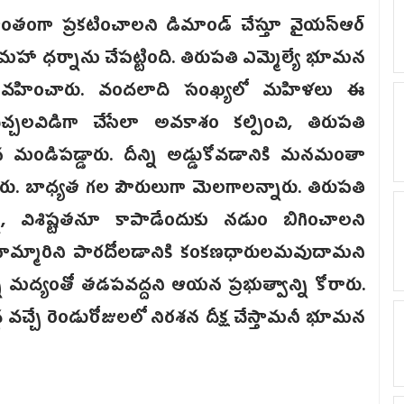
్రాంతంగా ప్రకటించాలని డిమాండ్ చేస్తూ వైయస్ఆర్
 మహా ధర్నాను చేపట్టింది. తిరుపతి ఎమ్మెల్యే భూమన
వర్యం వహించారు. వందలాది సంఖ్యలో మహిళలు ఈ
 విచ్చలవిడిగా చేసేలా అవకాశం కల్పించి, తిరుపతి
ండిపడ్డారు. దీన్ని అడ్డుకోవడానికి మనమంతా
రు. బాధ్యత గల పౌరులుగా మెలగాలన్నారు. తిరుపతి
నీ, విశిష్టతనూ కాపాడేందుకు నడుం బిగించాలని
మహమ్మారిని పారదోలడానికి కంకణధారులమవుదామని
న్ని మద్యంతో తడపవద్దని ఆయన ప్రభుత్వాన్ని కోరారు.
వచ్చే రెండురోజులలో నిరశన దీక్ష చేస్తామనీ భూమన