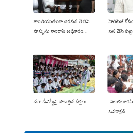
శాంతియుతంగా నిరసన తెలిపే
హెరిటేజ్ కో
హక్కును కాలరాసే అధికారం
బలి చేసే కుట్ర‌
ఎవరికీ లేదు
దగా డీఎస్సీపై పోటెత్తిన దీక్షలు
చిలుక‌లూరిప
ఓవ‌రాక్ష‌న్‌