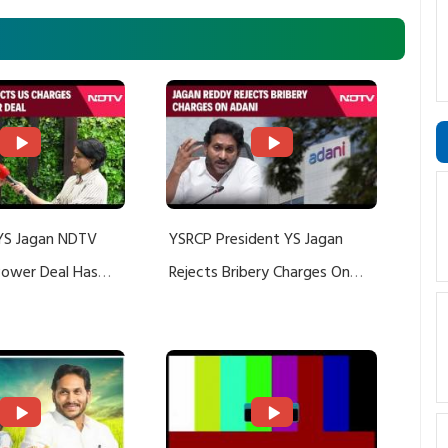
YS Jagan NDTV
YSRCP President YS Jagan
 Power Deal Has
Rejects Bribery Charges On
Do With Adani: YS
Adani, Threatens Defamation
ts US Charges
Suit Against Media Groups