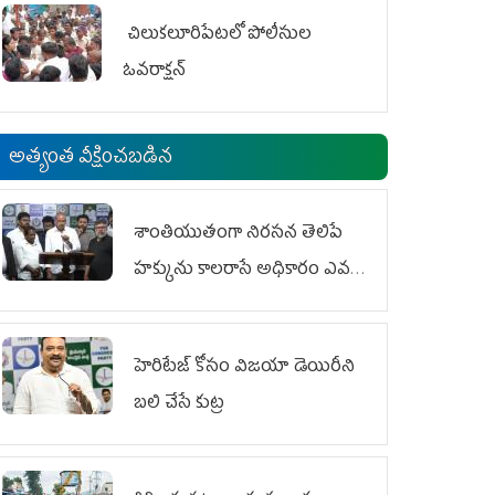
చిలుక‌లూరిపేట‌లో పోలీసుల
ఓవ‌రాక్ష‌న్‌
అత్యంత వీక్షించబడిన
శాంతియుతంగా నిరసన తెలిపే
హక్కును కాలరాసే అధికారం ఎవరికీ
లేదు
హెరిటేజ్ కోసం విజయా డెయిరీని
బలి చేసే కుట్ర‌