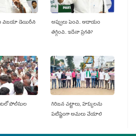
సం విజయా డెయిరీని
అప్పులు పెంచి.. ఆదాయం
తగ్గించి.. ఇదేనా ప్రగతి?
ేట‌లో పోలీసుల
గిరిజన చట్టాలు, హక్కులను
పటిష్టంగా అమలు చేయాలి