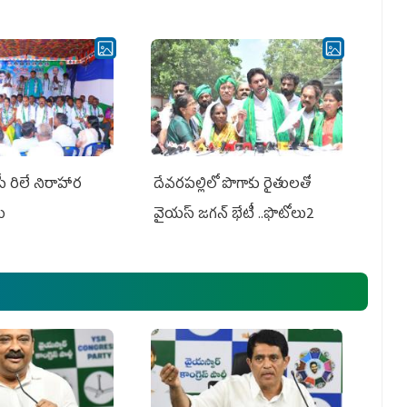
పీ రిలే నిరాహార
దేవరపల్లిలో పొగాకు రైతులతో
లు
వైయస్ జగన్ భేటీ ..ఫొటోలు2