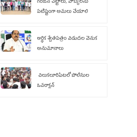
గిరిజన చట్టాలు, హక్కులను
పటిష్టంగా అమలు చేయాలి
ఆర్థిక శ్వేతపత్రం విడుదల వెనుక
అనుమానాలు
చిలుక‌లూరిపేట‌లో పోలీసుల
ఓవ‌రాక్ష‌న్‌