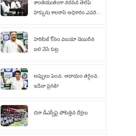
శాంతియుతంగా నిరసన తెలిపే
హక్కును కాలరాసే అధికారం ఎవరికీ
లేదు
హెరిటేజ్ కోసం విజయా డెయిరీని
బలి చేసే కుట్ర‌
అప్పులు పెంచి.. ఆదాయం తగ్గించి..
ఇదేనా ప్రగతి?
దగా డీఎస్సీపై పోటెత్తిన దీక్షలు