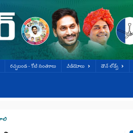
ర‌చ్చ‌బండ‌ - కోటి సంత‌కాలు
వీడియోలు
డౌన్ లోడ్స్
ాలి