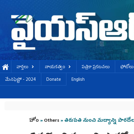
Skip to main content
వార్తలు
నాయకత్వం
పత్రికా ప్రకటనలు
ఫోటోలు
మేనిఫెస్టో - 2024
Donate
English
You are here
హోం
»
Others
» తిరుపతి నుంచి మద్యాన్ని పారదోల