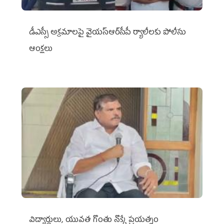
డీఎస్సీ అక్రమాలపై వైయ‌స్ఆర్‌సీపీ ర్యాలీలకు పోలీసు
ఆంక్షలు
విద్యార్థులు, యువత గొంతు నొక్కే ప్రయత్నం