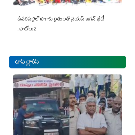
దేవరపల్లిలో పొగాకు రైతులతో వైయస్ జగన్ భేటీ
..ఫొటోలు2
టాప్ స్టోరీస్