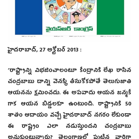
హైదరాబాద్, 27 అక్టోబర్ 2013 :
‘రాష్ట్రాన్ని విభజించాలంటూ కేంద్రానికి లేఖ రాసిన
చంద్రబాబు దాన్ని వెనక్కి తీసుకోకపోతే తెలుగుజాతి
ఆయనను క్షమించదు. ఈ అపవాదు ఆయన జన్మకే
గాక ఆయన బిడ్డలకూ ఉంటుంది. రాష్ట్రానికి 50
శాతం ఆదాయం వచ్చే హైదరాబాద్ నగరం లేకుండా
ఈ రాష్ట్రం ఎలా నడుస్తుందని ‌చంద్రబాబు
అనుకుంటున్నారు? తెలంగాణలో పుట్టిన వారిగా