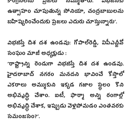
కాంగ్రెస్‌లను ప్రజలు నమ్ముతారు. విభజనకు
ఉత్సాహం చూపుతున్న సోనియా, చంద్రబాబులను
బహిష్కరించేందుకు ప్రజలు ఎదురు చూస్తున్నారు’.
విభజిస్తే దిశ దశ ఉండవు: గోపాల్‌రెడ్డి, ఏపీఎన్జీవో
సంఘం మాజీ అధ్యక్షుడు :
‘రాష్ట్రాన్ని రెండుగా విభజిస్తే దిశ దశ ఉండవు.
హైదరాబాద్ నగరం మనదని భావించే కోస్తాలో
ఎకరాలు అమ్ముకుని ఇక్కడ గజాల స్థలం కొని
అభివృద్ధి చేశాం. ఐటీ, ఫార్మా అన్ని రంగాల్లో
అభివృద్ధి చేశాక, ఇప్పుడు వెళ్లిపోమడం ఎంతవరకు
సమంజసం?’‌.