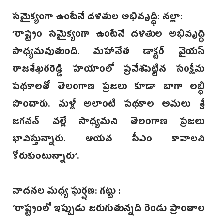
సమైక్యంగా ఉంటేనే దళితుల అభివృద్ధి: నల్లా:
‘రాష్ట్రం సమైక్యంగా ఉంటేనే దళితుల అభివృద్ధి
సాధ్యమవుతుంది. మహానేత డాక్టర్ వై‌యస్‌
రాజశేఖరరెడ్డి హయాంలో ప్రవేశపెట్టిన సంక్షేమ
పథకాలతో తెలంగాణ ప్రజలు కూడా బాగా లబ్ధి
పొందారు. మళ్లీ అలాంటి పథకాల అమలు శ్రీ
జగనన్ వల్లే సాధ్యమని తెలంగాణ ప్రజలు
భావిస్తున్నారు. ఆయన సీఎం కావాలని
కోరుకుంటున్నారు’‌.
వాదనల మధ్య ఘర్షణ: గట్టు :
‘రాష్ట్రంలో ఇప్పుడు జరుగుతున్నది రెండు ప్రాంతాల