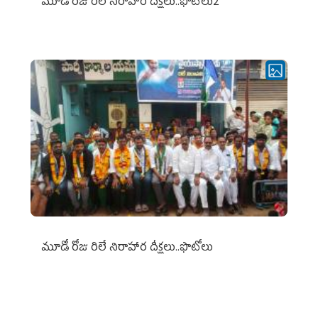
మూడో రోజు రిలే నిరాహార దీక్షలు..ఫొటోలు2
మూడో రోజు రిలే నిరాహార దీక్షలు..ఫొటోలు