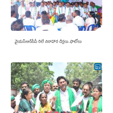
వైయ‌స్ఆర్‌సీపీ రిలే నిరాహార దీక్షలు..ఫొటోలు