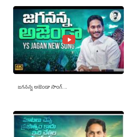
జగనన్న అజెండా సాంగ్….