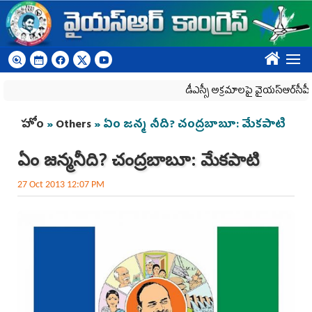
Skip to main content
????
డీఎస్సీ అక్రమాలపై వైయ‌స్ఆర్‌సీపీ ర్యాలీల
You are here
హోం
»
Others
» ఏం జన్మ నీది? చంద్రబాబూ: మేకపాటి
ఏం జన్మ నీది? చంద్రబాబూ: మేకపాటి
27 Oct 2013 12:07 PM