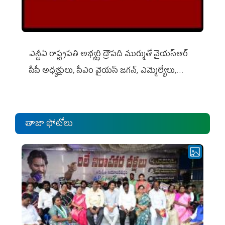
ఎన్డీఏ రాష్ట్ర‌ప‌తి అభ్య‌ర్థి ద్రౌప‌ది ముర్ముతో వైయ‌స్ఆర్
సీపీ అధ్య‌క్షులు, సీఎం వైయ‌స్ జ‌గ‌న్, ఎమ్మెల్యేలు,
ఎంపీల స‌మావేశం
తాజా ఫోటోలు