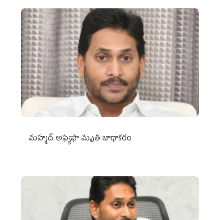
మహ్మద్‌ అఫ్యఫా మృతి బాధాకరం