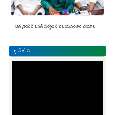
13న వైయస్‌ జగన్‌ పర్యటన విజయవంతం చేయాలి
లైవ్ టి.వి