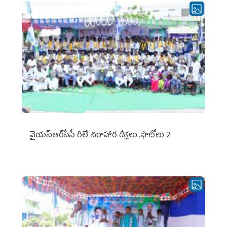
వైయ‌స్ఆర్‌సీపీ రిలే నిరాహార దీక్షలు..ఫొటోలు 2