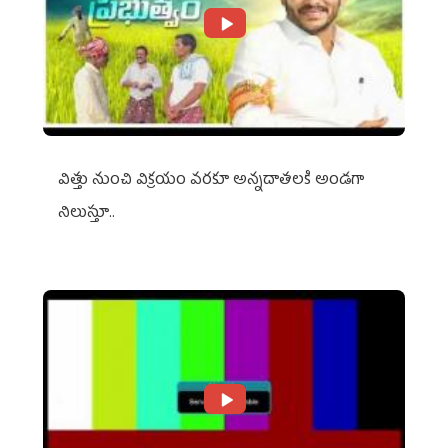
విత్తు నుంచి విక్రయం వరకూ అన్నదాతలకి అండగా
నిలుస్తూ..