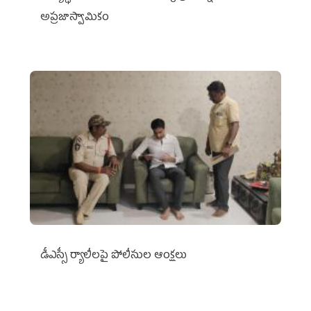
అప్రజాస్వామికం
డీఎస్సీ ర్యాలీలపై పోలీసుల ఆంక్షలు