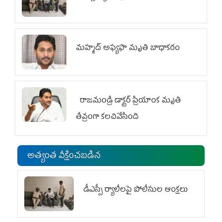
మహ్మద్‌ అఫ్యఫా మృతి బాధాకరం
రాజమండ్రి డాక్టర్‌ ప్రియాంక మృతి
తీవ్రంగా కలచివేసింది
అత్యంత వీక్షించబడిన
డీఎస్సీ ర్యాలీలపై పోలీసుల ఆంక్షలు