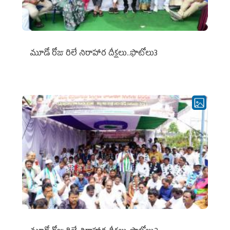
మూడో రోజు రిలే నిరాహార దీక్షలు..ఫొటోలు3