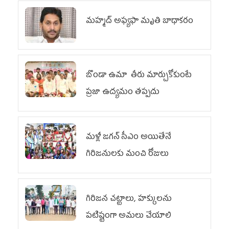
మహ్మద్‌ అఫ్యఫా మృతి బాధాకరం
బొండా ఉమా తీరు మార్చుకోకుంటే
ప్రజా ఉద్యమం తప్పదు
మళ్లీ జగన్ సీఎం అయితేనే
గిరిజనులకు మంచి రోజులు
గిరిజన చట్టాలు, హక్కులను
పటిష్టంగా అమలు చేయాలి