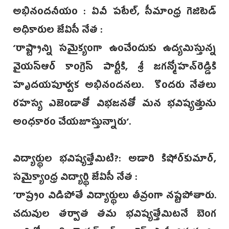
అభినందనీయం : ఏవీ పటేల్, సీమాంధ్ర గెజిటెడ్
అధికారుల జేఏసీ నేత‌ :
‘రాష్ట్రాన్ని సమైక్యంగా ఉంచేందుకు ఉద్యమిస్తున్న
వైయస్ఆర్‌ కాంగ్రెస్‌ పార్టీకి, శ్రీ జగన్మోహన్‌రెడ్డికి
హృదయపూర్వక అభినందనలు. కొందరు నేతలు
రహస్య ఎజెండాతో విభజనతో మన భవిష్యత్తును
అంధకారం చేయజూస్తున్నారు’.
విద్యార్థుల భవిష్యత్తేమిటి?: అడారి కిషోర్‌కుమార్,
సమైక్యాంధ్ర విద్యార్థి జేఏసీ నేత :
‘రాష్ర్టం విడిపోతే విద్యార్థులు తీవ్రంగా నష్టపోతారు.
చదువుల తర్వాత తమ భవిష్యత్తేమిటనే బెంగ