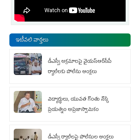
ఇటీవలి వార్తలు
డీఎస్సీ అక్రమాలపై వైయ‌స్ఆర్‌సీపీ
ర్యాలీలకు పోలీసు ఆంక్షలు
విద్యార్థులు, యువత గొంతు నొక్కే
ప్రయత్నం అప్రజాస్వామికం
డీఎస్సీ ర్యాలీలపై పోలీసుల ఆంక్షలు