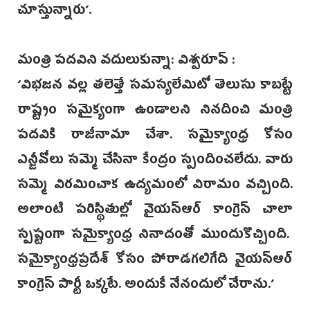
చూస్తున్నారు’.
మంత్రి పదవిని వదులుకున్నా: విశ్వరూప్ :
‘విభజన వల్ల తలెత్తే సమస్యలేమిటో తెలుసు కాబట్టే
రాష్ట్రం సమైక్యంగా ఉండాలని నినదించి మంత్రి
పదవికి రాజీనామా చేశా. సమైక్యాంధ్ర కోసం
ఎన్జీవోలు సమ్మె చేసినా కేంద్రం స్పందించలేదు. వారు
సమ్మె విరమించాక ఉద్యమంలో విరామం వచ్చింది.
అలాంటి పరిస్థితుల్లో వైయస్ఆర్‌ కాంగ్రెస్ చాలా
స్పష్టంగా సమైక్యాంధ్ర నినాదంతో ముందుకొచ్చింది.
సమైక్యాంధ్రప్రదే‌శ్ కోసం పోరాడగలిగేది వై‌యస్ఆర్‌
కాంగ్రెస్ పార్టీ ఒక్కటే. అందుకే నేనందులో చేరాను.’