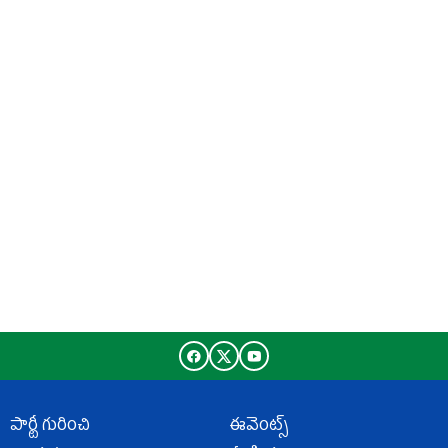
పార్టీ గురించి
ఈవెంట్స్