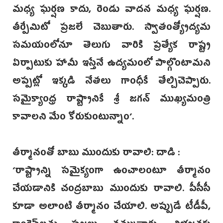
మధ్య ఘర్షణ కాదు, రెండు వాదన మధ్య ఘర్షణ.
తీర్పేమిటో ప్రజలే చెబుతారు. స్వాతంత్య్రోద్యమ
సమయంలోనూ తెలుగు వారికి ప్రత్యేక రాష్ట్ర
ఏర్పాటుకు హామీ ఇస్తేనే ఉద్యమంలో పాల్గొంటామని
అప్పట్లో ఇక్కడి నేతలు గాంధీకే తేల్చిచెప్పారు.
సమైక్యాంధ్ర రాష్ట్రానికే శ్రీ జగన్ ముఖ్యమంత్రి
కావాలని మేం కోరుకుంటున్నాం’.
తీర్మానంతో బాబు ముందుకు రావాలి: దాడి :
‘రాష్ట్రాన్ని సమైక్యంగా ఉంచాలంటూ తీర్మానం
చేయడానికి చంద్రబాబు ముందుకు రావాలి. పీసీసీ
కూడా అలాంటి తీర్మానం చేయాలి. అప్పుడే టీడీపీ,