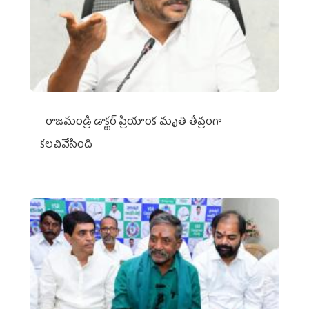
రాజమండ్రి డాక్టర్‌ ప్రియాంక మృతి తీవ్రంగా
కలచివేసింది