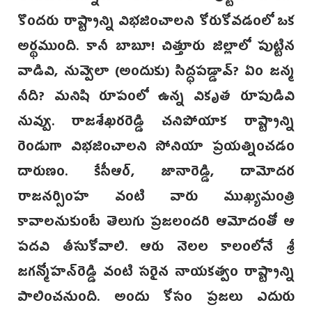
కొందరు రాష్ట్రాన్ని విభజించాలని కోరుకోవడంలో ఒక
అర్థముంది. కానీ బాబూ! చిత్తూరు జిల్లాలో పుట్టిన
వాడివి, నువ్వెలా (అందుకు) సిద్ధపడ్డావ్? ఏం జన్మ
నీది? మనిషి రూపంలో ఉన్న వికృత రూపుడివి
నువ్వు. రాజశేఖరరెడ్డి చనిపోయాక రాష్ట్రాన్ని
రెండుగా విభజించాలని సోనియా ప్రయత్నించడం
దారుణం. కేసీఆర్, జానారెడ్డి, దామోదర
రాజనర్సింహ వంటి వారు ముఖ్యమంత్రి
కావాలనుకుంటే తెలుగు ప్రజలందరి ఆమోదంతో ఆ
పదవి తీసుకోవాలి. ఆరు నెలల కాలంలోనే శ్రీ
జగన్మోహన్‌రెడ్డి వంటి సరైన నాయకత్వం రాష్ట్రాన్ని
పాలించనుంది. అందు కోసం ప్రజలు ఎదురు