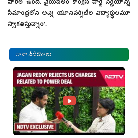
వారిలో ఉంది. వైయస్ఆర్‌ కాంగ్రెస్‌ పార్టీ నిర్ణయాన్ని
సీమాంధ్రలోని అన్ని యూనివర్సిటీల విద్యార్థులమూ
స్వాగతిస్తున్నాం’.
తాజా వీడియోలు