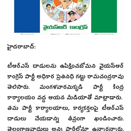
హైదరాబాద్:
టీఆర్‌ఎస్ దాడులను ఉపేక్షించబోమని వైయస్ఆర్
కాంగ్రెస్ పార్టీ అధికార ప్రతినిధి గట్టు రామచంద్రరావు
తెలిసారు. మంగళవారమిక్కడి పార్టీ కేంద్ర
కార్యాలయం వద్ద ఆయన మీడియాతో మాట్లాడారు.
తమ పార్టీ కార్యాలయాలు, కార్యకర్తలపై టీఆర్‌ఎస్
దాడులు చేయడాన్ని తీవ్రంగా ఖండించారు.
తెలంగాణవాదులు అన్ని పార్టీల్లోనూ ఉన్నారన్నారు.