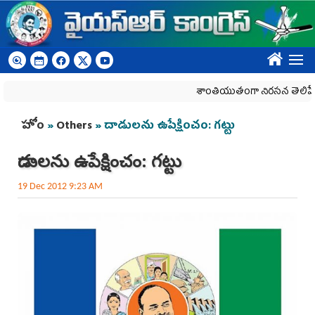
Skip to main content
????
శాంతియుతంగా నిరసన తెలిపే హక్కును
You are here
హోం
»
Others
» దాడులను ఉపేక్షించం: గట్టు
దాడులను ఉపేక్షించం: గట్టు
19 Dec 2012 9:23 AM