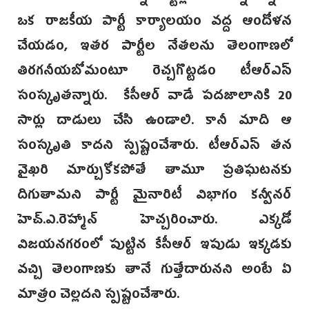
ఒక రాజకీయ పార్టీ కార్యాలయం వద్ద ఆందోళన
చేయడం, ఇతర పార్టీల నేతలను తెలంగాణలో
తిరగనీయబోమంటూ రెచ్చగొట్టడం టీఆర్‌ఎస్‌
సంస్కృతన్నారు. కేసీఆర్ వాడే పదజాలానికి 20
సార్లు దాడులు చేసి ఉండాలి. కానీ మాది ఆ
సంస్కృతి కాదని స్పష్టంచేశారు. టీఆర్‌ఎస్ తన
వైఖరి మార్చుకోకపోతే తామూ ప్రతిఘటనకు
దిగుతామని పార్టీ మైనారిటీ విభాగం కన్వీనర్
హెచ్.ఎ.రెహ్మాన్ హెచ్చరించారు. ఎక్కడో
విజయనగరంలో పుట్టిన కేసీఆర్ ఇపుడు ఇక్కడకు
వచ్చి తెలంగాణకు తానే గుత్తేదారునని అంటే ఏ
మాత్రం చెల్లదని స్పష్టంచేశారు.