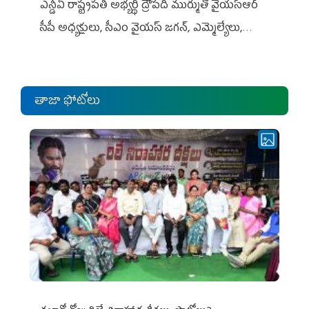
ఎన్డీఏ రాష్ట్ర‌ప‌తి అభ్య‌ర్థి ద్రౌప‌ది ముర్ముతో వైయ‌స్ఆర్
సీపీ అధ్య‌క్షులు, సీఎం వైయ‌స్ జ‌గ‌న్, ఎమ్మెల్యేలు,
ఎంపీల స‌మావేశం
తాజా ఫోటోలు