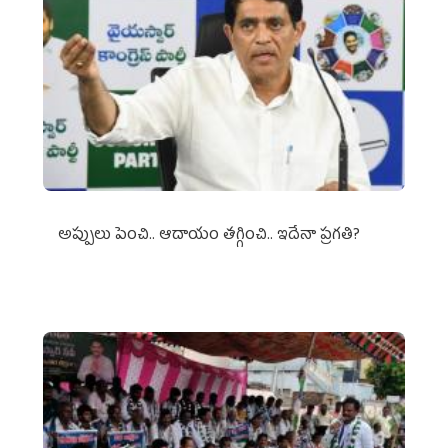
అప్పులు పెంచి.. ఆదాయం తగ్గించి.. ఇదేనా ప్రగతి?