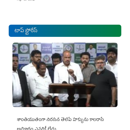
టాప్ స్టోరీస్
శాంతియుతంగా నిరసన తెలిపే హక్కును కాలరాసే
అధికారం ఎవరికీ లేదు