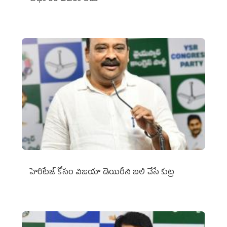
హెరిటేజ్ కోసం విజయా డెయిరీని బలి చేసే కుట్ర‌