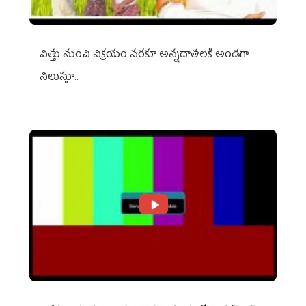
విత్తు నుంచి విక్రయం వరకూ అన్నదాతలకి అండగా
నిలుస్తూ..