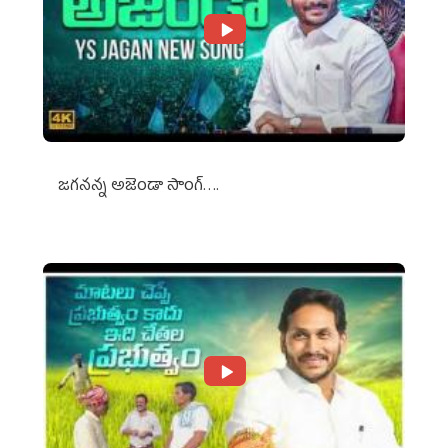
జగనన్న అజెండా సాంగ్….