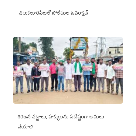
చిలుక‌లూరిపేట‌లో పోలీసుల ఓవ‌రాక్ష‌న్‌
గిరిజన చట్టాలు, హక్కులను పటిష్టంగా అమలు
చేయాలి