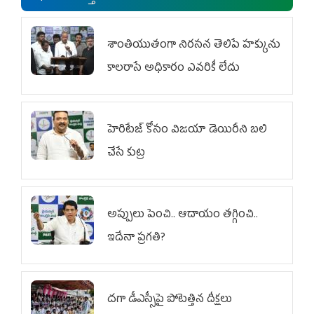
శాంతియుతంగా నిరసన తెలిపే హక్కును
కాలరాసే అధికారం ఎవరికీ లేదు
హెరిటేజ్ కోసం విజయా డెయిరీని బలి
చేసే కుట్ర‌
అప్పులు పెంచి.. ఆదాయం తగ్గించి..
ఇదేనా ప్రగతి?
దగా డీఎస్సీపై పోటెత్తిన దీక్షలు