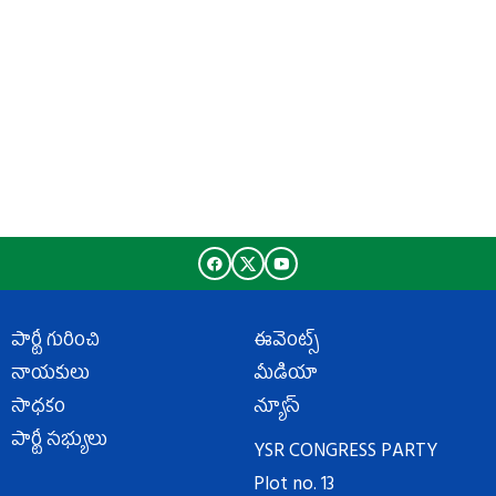
పార్టీ గురించి
ఈవెంట్స్
నాయకులు
మీడియా
సాధకం
న్యూస్
పార్టీ సభ్యులు
YSR CONGRESS PARTY
Plot no. 13