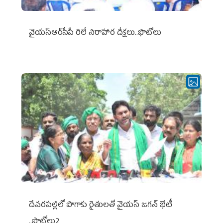
వైయ‌స్ఆర్‌సీపీ రిలే నిరాహార దీక్షలు..ఫొటోలు
దేవరపల్లిలో పొగాకు రైతులతో వైయస్ జగన్ భేటీ
..ఫొటోలు2