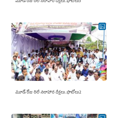
మూడో రోజు రిలే నిరాహార దీక్షలు..ఫొటోలు3
మూడో రోజు రిలే నిరాహార దీక్షలు..ఫొటోలు2