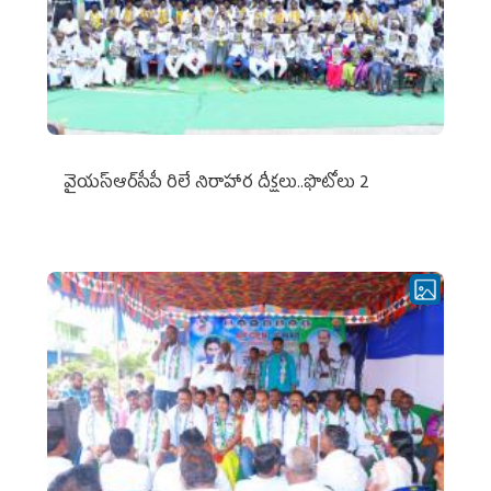
వైయ‌స్ఆర్‌సీపీ రిలే నిరాహార దీక్షలు..ఫొటోలు 2