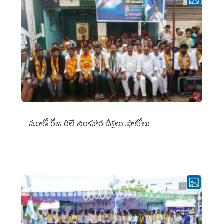
మూడో రోజు రిలే నిరాహార దీక్షలు..ఫొటోలు