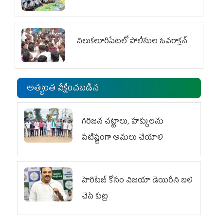
చిలుక‌లూరిపేట‌లో పోలీసుల ఓవ‌రాక్ష‌న్‌
అత్యంత వీక్షించబడిన
గిరిజన చట్టాలు, హక్కులను
పటిష్టంగా అమలు చేయాలి
హెరిటేజ్ కోసం విజయా డెయిరీని బలి
చేసే కుట్ర‌