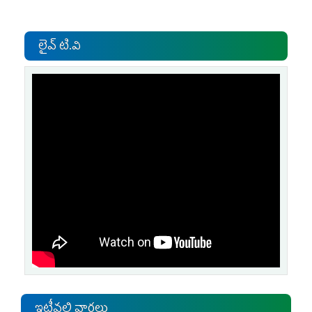
లైవ్ టి.వి
ఇటీవలి వార్తలు