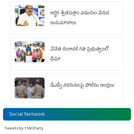
ఆర్థిక శ్వేతపత్రం విడుదల వెనుక
అనుమానాలు
చేనేత రంగానికి గత ప్రభుత్వంలో
ధీమా
డీఎస్సీ నిరసనలపై పోలీసు ఆంక్షలు
Social Network
Tweets by YSRCParty