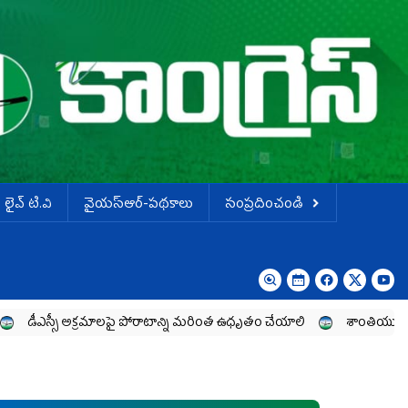
లైవ్ టి.వి
వైయస్ఆర్-పథకాలు
సంప్రదించండి
అక్రమాలపై పోరాటాన్ని మరింత ఉధృతం చేయాలి
శాంతియుతంగా నిరసన తెలిప