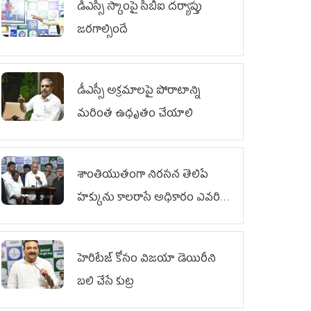
డీఎస్సీ స్కాంపై సీబీఐ దర్యాప్తు
జరగాల్సిందే
డీఎస్సీ అక్రమాలపై పోరాటాన్ని
మరింత ఉధృతం చేయాలి
శాంతియుతంగా నిరసన తెలిపే
హక్కును కాలరాసే అధికారం ఎవరికీ
లేదు
హెరిటేజ్ కోసం విజయా డెయిరీని
బలి చేసే కుట్ర‌