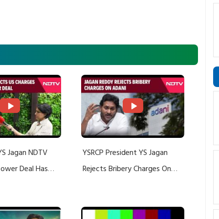
YS Jagan NDTV
YSRCP President YS Jagan
 Power Deal Has
Rejects Bribery Charges On
Do With Adani: YS
Adani, Threatens Defamation
ts US Charges
Suit Against Media Groups