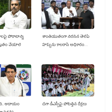
ాలపై పోరాటాన్ని
శాంతియుతంగా నిరసన తెలిపే
ృతం చేయాలి
హక్కును కాలరాసే అధికారం
ఎవరికీ లేదు
ంచి.. ఆదాయం
దగా డీఎస్సీపై పోటెత్తిన దీక్షలు