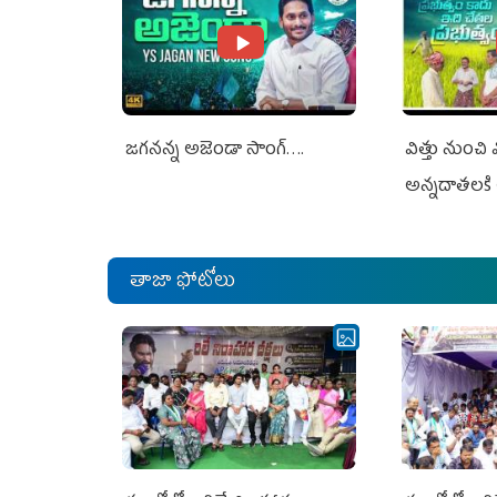
జగనన్న అజెండా సాంగ్….
విత్తు నుంచి
అన్నదాతలకి 
తాజా ఫోటోలు