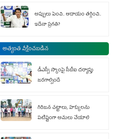
అప్పులు పెంచి.. ఆదాయం తగ్గించి..
ఇదేనా ప్రగతి?
అత్యంత వీక్షించబడిన
డీఎస్సీ స్కాంపై సీబీఐ దర్యాప్తు
జరగాల్సిందే
గిరిజన చట్టాలు, హక్కులను
పటిష్టంగా అమలు చేయాలి