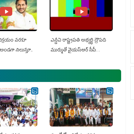
 విక్రయం వరకూ
ఎన్డీఏ రాష్ట్ర‌ప‌తి అభ్య‌ర్థి ద్రౌప‌ది
అండగా నిలుస్తూ..
ముర్ముతో వైయ‌స్ఆర్ సీపీ
అధ్య‌క్షులు, సీఎం వైయ‌స్ జ‌గ‌న్,
ఎమ్మెల్యేలు, ఎంపీల స‌మావేశం