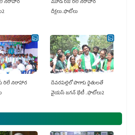
లే నిరాహార
మూడో రోజు రిలే నిరాహార
లు2
దీక్షలు..ఫొటోలు
పీ రిలే నిరాహార
దేవరపల్లిలో పొగాకు రైతులతో
లు
వైయస్ జగన్ భేటీ ..ఫొటోలు2