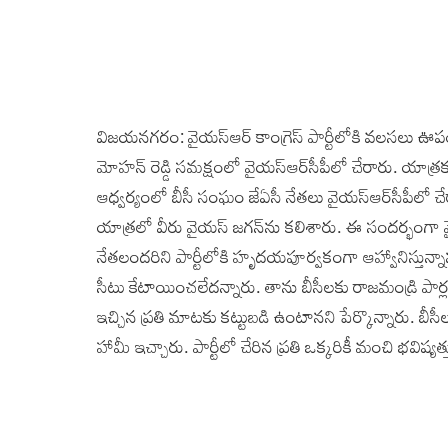
విజయనగరం: వైయస్‌ఆర్‌ కాంగ్రెస్‌ పార్టీలోకి వలసలు ఊప
మోహన్‌ రెడ్డి సమక్షంలో వైయస్‌ఆర్‌సీపీలో చేరారు. యాత్ర‌కూ
ఆధ్వర్యంలో బీసీ సంఘం జేఏసీ నేతలు వైయస్‌ఆర్‌సీపీలో 
యాత్రలో వీరు వైయస్‌ జగన్‌ను కలిశారు. ఈ సందర్భంగా వై
నేతలందరిని పార్టీలోకి హృదయపూర్వకంగా ఆహ్వానిస్తున్నానని 
సీటు కేటాయించ‌లేద‌న్నారు. తాను బీసీల‌కు రాజ‌మండ్రి పార్ల
ఇచ్చిన ప్రతి మాటకు కట్టుబడి ఉంటానని పేర్కొన్నారు. బీస
హామీ ఇచ్చారు. పార్టీలో చేరిన ప్రతి ఒక్కరికీ మంచి భవిష్య