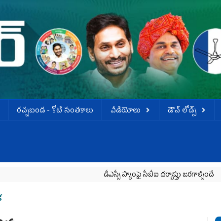
ర‌చ్చ‌బండ‌ - కోటి సంత‌కాలు
వీడియోలు
డౌన్ లోడ్స్
డీఎస్సీ స్కాంపై సీబీఐ దర్యాప్తు జరగాల్సిందే
డీఎస్సీ 
క