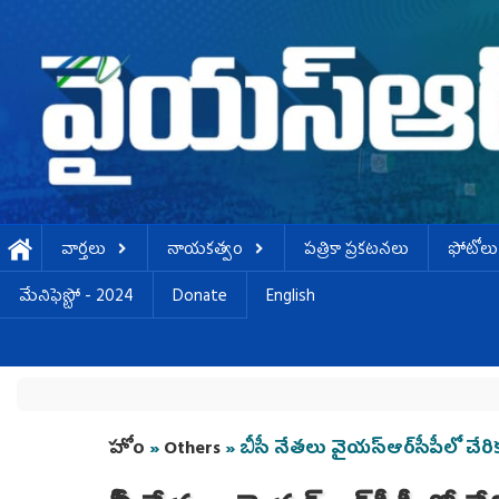
Skip to main content
వార్తలు
నాయకత్వం
పత్రికా ప్రకటనలు
ఫోటోలు
మేనిఫెస్టో - 2024
Donate
English
You are here
హోం
»
Others
» బీసీ నేతలు వైయస్‌ఆర్‌సీపీలో చేరి