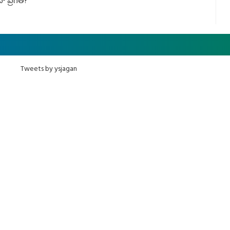
నా ప్రగతి?
Tweets by ysjagan