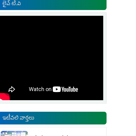
లైవ్ టి.వి
ఇటీవలి వార్తలు