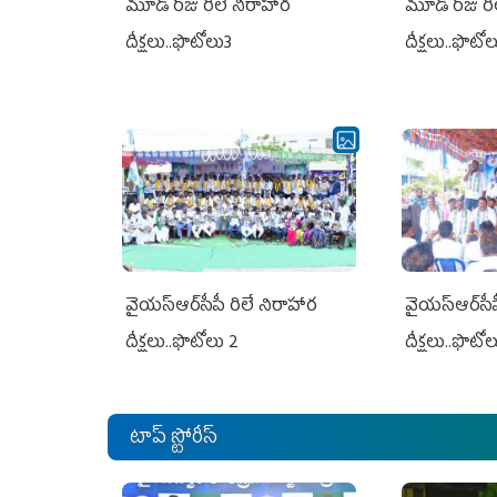
మూడో రోజు రిలే నిరాహార
మూడో రోజు రి
దీక్షలు..ఫొటోలు3
దీక్షలు..ఫొటో
వైయ‌స్ఆర్‌సీపీ రిలే నిరాహార
వైయ‌స్ఆర్‌సీ
దీక్షలు..ఫొటోలు 2
దీక్షలు..ఫొటో
టాప్ స్టోరీస్