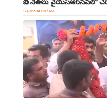
బీసీ నేతలు వైయస్‌ఆర్‌సీపీలో చే
12 Nov 2018 11:48 AM