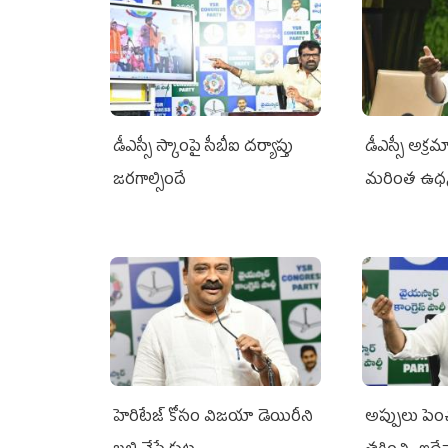
డీఎస్సీ స్కాంపై సీబీఐ దర్యాప్తు
డీఎస్సీ అక్రమ
జరగాల్సిందే
మరింత ఉధ
హెరిటేజ్ కోసం విజయా డెయిరీని
అప్పులు పె