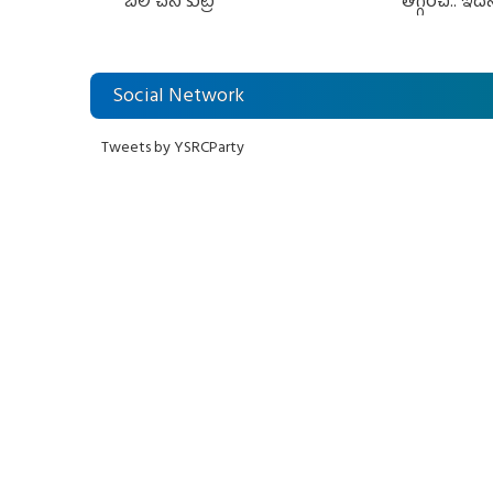
బలి చేసే కుట్ర‌
తగ్గించి.. ఇదే
Social Network
Tweets by YSRCParty