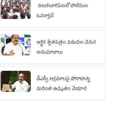
చిలుక‌లూరిపేట‌లో పోలీసుల
ఓవ‌రాక్ష‌న్‌
ఆర్థిక శ్వేతపత్రం విడుదల వెనుక
అనుమానాలు
డీఎస్సీ అక్రమాలపై పోరాటాన్ని
మరింత ఉధృతం చేయాలి