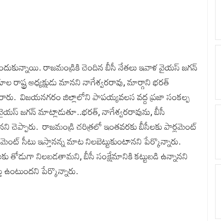
ందుకున్నాయి. రాజమండ్రికి చెందిన బీసీ నేతలు ఇవాళ వైయస్‌ జగన్‌
ల రాష్ట్ర అధ్య‌క్షుడు మానని నాగేశ్వరరావు, మార్గాని భరత్‌
చేరారు. విజయనగరం జిల్లాలోని పాపయ్యవలస వద్ద ప్రజా సంకల్ప
యస్‌ జగన్‌ మాట్లాడుతూ..భరత్, నాగేశ్వరరావును, బీసీ
చెప్పారు. రాజ‌మండ్రి చ‌రిత్ర‌లో ఇంత‌వ‌ర‌కు బీసీల‌కు పార్ల‌మెంట్
‌మెంట్ సీటు ఇస్తాన‌న్న మాట నిల‌బెట్టుకుంటాన‌ని పేర్కొన్నారు.
ీలకు తోడుగా నిలబడతామని, బీసీ సంక్షేమానికి కట్టుబడి ఉన్నానని
త్తు ఉంటుందని పేర్కొన్నారు.