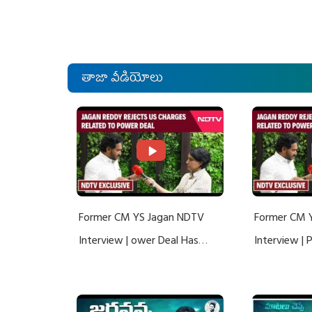
తాజా వీడియోలు
Former CM YS Jagan NDTV
Former CM 
Interview | ower Deal Has
Interview |
Nothing To Do With Adani: YS
Nothing To 
Jagan Rejects US Charges
Jagan Rejec