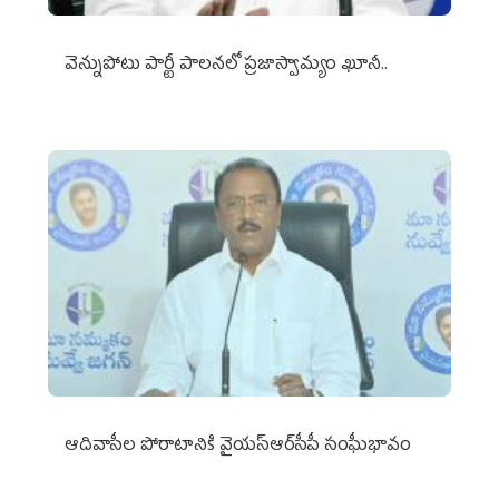
వెన్నుపోటు పార్టీ పాలనలో ప్రజాస్వామ్యం ఖూనీ..
ఆదివాసీల పోరాటానికి వైయ‌స్ఆర్‌సీపీ సంఘీభావం