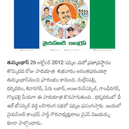
తుమ్మలక్రాస్‌
26 అక్టోబర్ 2012: షర్మిల
మరో ప్రజాప్రస్థానం
తొమ్మిదవ రోజు పాదయాత్ర శుక్రవారం అనంతపురంజిల్లా
తుమ్మలక్రాస్‌నుంచి ప్రారంభం కానుంది. మల్లేనిపల్లి,
ధర్మవరం, శివానగర్‌, పేరు బజార్‌, అంజుమన్‌సర్కిల్‌, గాంధీనగర్‌,
గొల్లపల్లి మీదుగా ఈ పాదయాత్ర కొనసాగుతుంది . ధర్మవరంలో
పీ
ఆర్ టీ
సర్కిల్‌ వద్ద బహిరంగ సభలో షర్మిల ప్రసంగిస్తారు. ఇందులో
వైయస్ఆర్ కాంగ్రెస్ పార్టీ గౌరవాధ్యక్షురాలు వైఎస్ విజయమ్మ
కూడా పాల్గొంటారు.