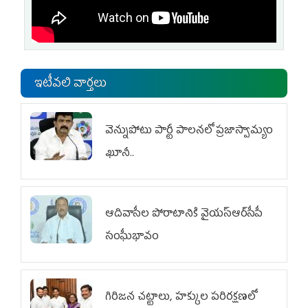
ఇటీవలి వార్తలు
వెన్నుపోటు పార్టీ పాలనలో ప్రజాస్వామ్యం
ఖూనీ..
ఆదివాసీల పోరాటానికి వైయ‌స్ఆర్‌సీపీ
సంఘీభావం
గిరిజన చట్టాలు, హక్కుల పరిరక్షణలో