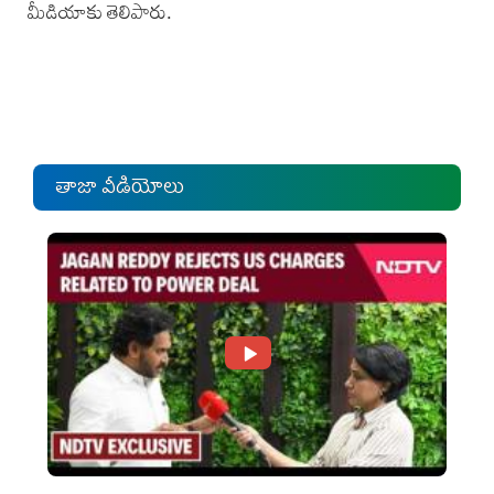
మీడియాకు తెలిపారు.
తాజా వీడియోలు