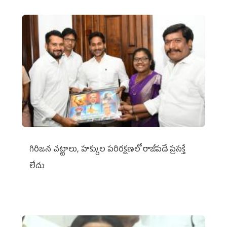
గిరిజన చట్టాలు, హక్కుల పరిరక్షణలో రాజీపడే ప్రసక్తే
లేదు