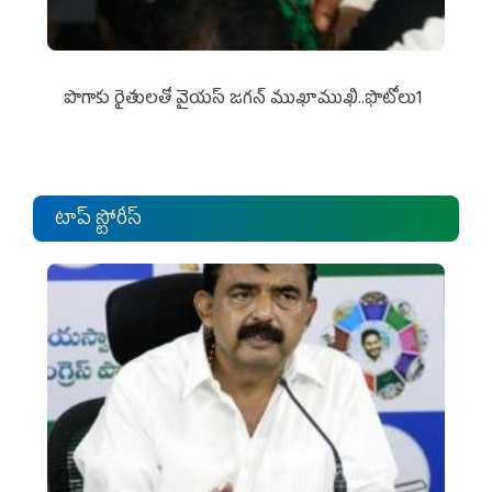
పొగాకు రైతుల‌తో వైయ‌స్ జ‌గ‌న్ ముఖాముఖి..ఫొటోలు1
టాప్ స్టోరీస్