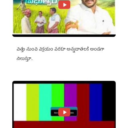
విత్తు నుంచి విక్రయం వరకూ అన్నదాతలకి అండగా
నిలుస్తూ..