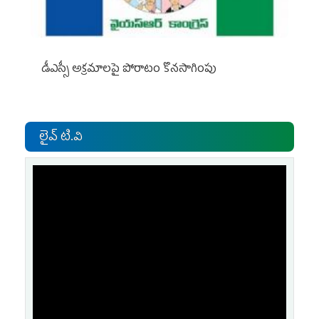
డీఎస్సీ అక్రమాలపై పోరాటం కొనసాగింపు
లైవ్ టి.వి