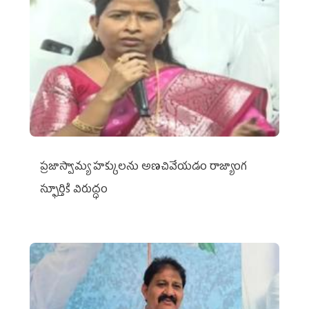
ప్రజాస్వామ్య హక్కులను అణచివేయడం రాజ్యాంగ
స్ఫూర్తికి విరుద్ధం