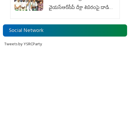
వైయ‌స్ఆర్‌సీపీ దీక్షా శిబిరంపై దాడి
దుర్మార్గం
Social Network
Tweets by YSRCParty