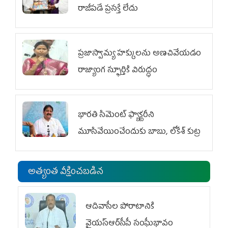
రాజీపడే ప్రసక్తే లేదు
ప్రజాస్వామ్య హక్కులను అణచివేయడం
రాజ్యాంగ స్ఫూర్తికి విరుద్ధం
భారతి సిమెంట్ ఫ్యాక్టరీని
మూసివేయించేందుకు బాబు, లోకేశ్ కుట్ర
అత్యంత వీక్షించబడిన
ఆదివాసీల పోరాటానికి
వైయ‌స్ఆర్‌సీపీ సంఘీభావం