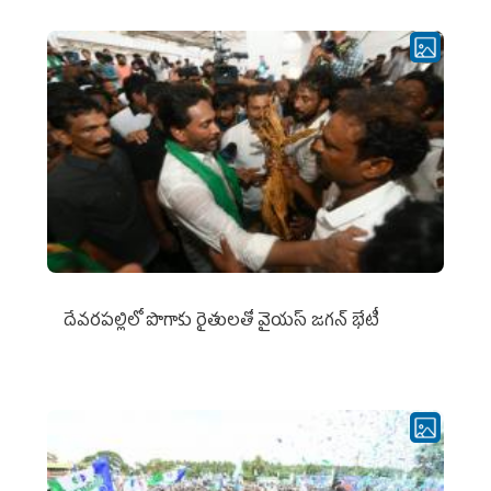
దేవరపల్లిలో పొగాకు రైతులతో వైయస్ జగన్ భేటీ