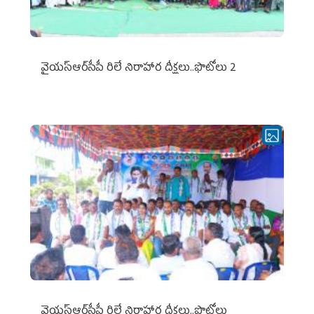
వైయ‌స్ఆర్‌సీపీ రిలే నిరాహార దీక్షలు..ఫొటోలు 2
వైయ‌స్ఆర్‌సీపీ రిలే నిరాహార దీక్షలు..ఫొటోలు