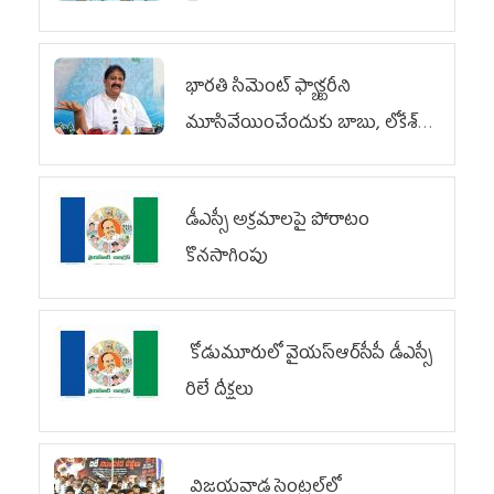
భారతి సిమెంట్ ఫ్యాక్టరీని
మూసివేయించేందుకు బాబు, లోకేశ్
కుట్ర
డీఎస్సీ అక్రమాలపై పోరాటం
కొనసాగింపు
కోడుమూరులో వైయ‌స్ఆర్‌సీపీ డీఎస్సీ
రిలే దీక్షలు
విజయవాడ సెంట్రల్‌లో