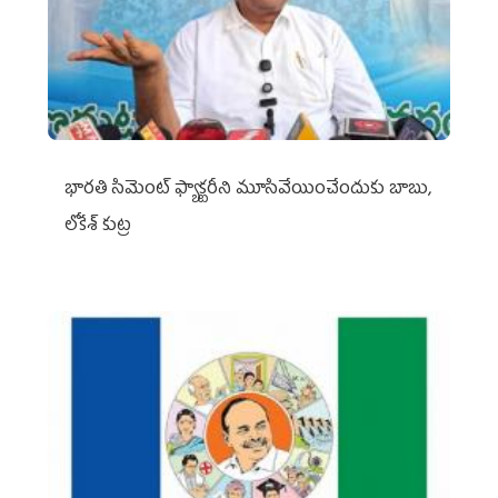
భారతి సిమెంట్ ఫ్యాక్టరీని మూసివేయించేందుకు బాబు,
లోకేశ్ కుట్ర