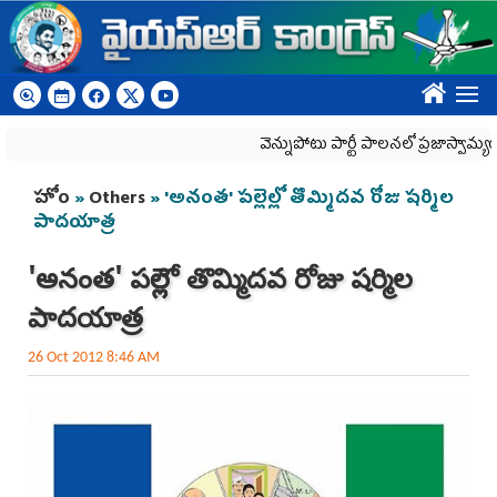
Skip to main content
????
వెన్నుపోటు పార్టీ పాలనలో ప్రజాస్వామ్యం ఖూనీ.
You are here
హోం
»
Others
» 'అనంత' పల్లెల్లో తొమ్మిదవ రోజు షర్మిల
పాదయాత్ర
'అనంత' పల్లెల్లో తొమ్మిదవ రోజు షర్మిల
పాదయాత్ర
26 Oct 2012 8:46 AM