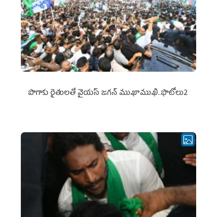
పొగాకు రైతుల‌తో వైయ‌స్ జ‌గ‌న్ ముఖాముఖి..ఫొటోలు2