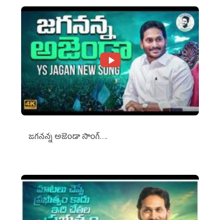
జగనన్న అజెండా సాంగ్….