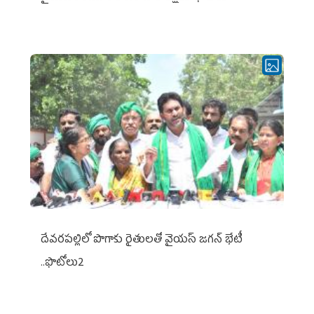
దేవరపల్లిలో పొగాకు రైతులతో వైయస్ జగన్ భేటీ
..ఫొటోలు2