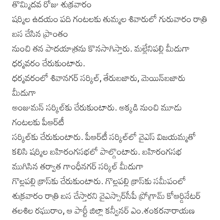
తొమ్మిదవ రోజు శుక్రవారం
షర్మిల ఉదయం పది గంటలకు తుమ్మల శివారులో గురువారం రాత్రి
బస చేసిన ప్రాంతం
నుంచి తన పాదయాత్రను కొనసాగిస్తారు. మల్లేనిపల్లి మీదుగా
ధర్మవరం చేరుకుంటారు.
ధర్మవరంలో శివానగర్ సర్కిల్, తేరుబజారు, మెయిన్‌బజారు
మీదుగా
అంజుమన్ సర్కిల్‌కు చేరుకుంటారు. అక్కడి నుంచి మూడు
గంటలకు పీఆర్‌టీ
సర్కిల్‌కు చేరుకుంటారు. పీఆర్‌టీ సర్కిల్‌లో వైఎస్ విజయమ్మతో
కలిసి షర్మిల బహిరంగసభలో పాల్గొంటారు. బహిరంగసభ
ముగిసిన తర్వాత గాంధీనగర్ సర్కిల్ మీదుగా
గొల్లపల్లి క్రాస్‌కు చేరుకుంటారు. గొల్లపల్లి క్రాస్‌కు సమీపంలో
శుక్రవారం రాత్రి బస చేస్తారని వైఎస్సార్‌సీపీ ప్రోగ్రామ్ కోఆర్డినేటర్
తలశిల రఘురాం, ఆ పార్టీ జిల్లా కన్వీనర్ ఎం.శంకరనారాయణ