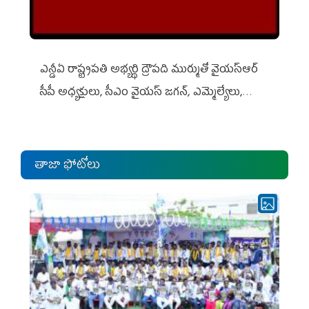
ఎన్డీఏ రాష్ట్ర‌ప‌తి అభ్య‌ర్థి ద్రౌప‌ది ముర్ముతో వైయ‌స్ఆర్
సీపీ అధ్య‌క్షులు, సీఎం వైయ‌స్ జ‌గ‌న్, ఎమ్మెల్యేలు,
ఎంపీల స‌మావేశం
తాజా ఫోటోలు