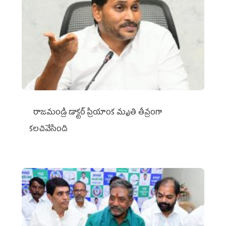
రాజమండ్రి డాక్టర్‌ ప్రియాంక మృతి తీవ్రంగా
కలచివేసింది