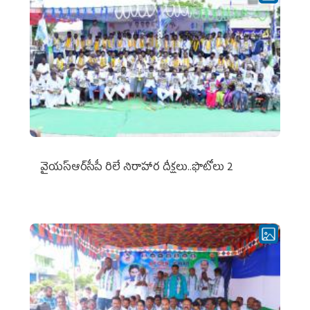
వైయ‌స్ఆర్‌సీపీ రిలే నిరాహార దీక్షలు..ఫొటోలు 2