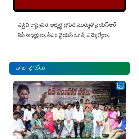
ఎన్డీఏ రాష్ట్ర‌ప‌తి అభ్య‌ర్థి ద్రౌప‌ది ముర్ముతో వైయ‌స్ఆర్
సీపీ అధ్య‌క్షులు, సీఎం వైయ‌స్ జ‌గ‌న్, ఎమ్మెల్యేలు,
ఎంపీల స‌మావేశం
తాజా ఫోటోలు