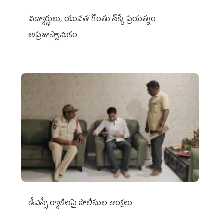
విద్యార్థులు, యువత గొంతు నొక్కే ప్రయత్నం
అప్రజాస్వామికం
డీఎస్సీ ర్యాలీలపై పోలీసుల ఆంక్షలు