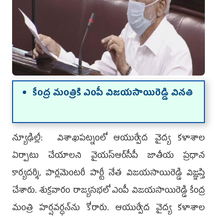
కేంద్ర మంత్రికి ఎంపీ విజ‌య‌సాయిరెడ్డి విన‌తి
న్యూఢిల్లీ: విశాఖ‌ప‌ట్నంలో ఆయుర్వేద వైద్య క‌ళాశాల
ఏర్పాటు చేయాల‌ని వైయ‌స్ఆర్‌సీపీ జాతీయ ప్ర‌ధాన
కార్య‌ద‌ర్శి, పార్ల‌మెంట‌రీ పార్టీ నేత విజ‌య‌సాయిరెడ్డి విజ్ఞ‌ప్తి
చేశారు. శుక్ర‌వారం రాజ్య‌స‌భ‌లో ఎంపీ విజ‌య‌సాయిరెడ్డి కేంద్ర
మంత్రి హ‌ర్ష‌వ‌ర్ధ‌న్‌ను కోరారు. ఆయుర్వేద వైద్య క‌ళాశాల