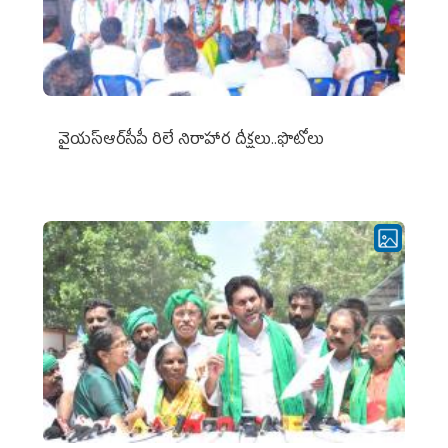
వైయ‌స్ఆర్‌సీపీ రిలే నిరాహార దీక్షలు..ఫొటోలు