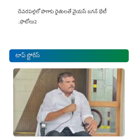
దేవరపల్లిలో పొగాకు రైతులతో వైయస్ జగన్ భేటీ
..ఫొటోలు2
టాప్ స్టోరీస్