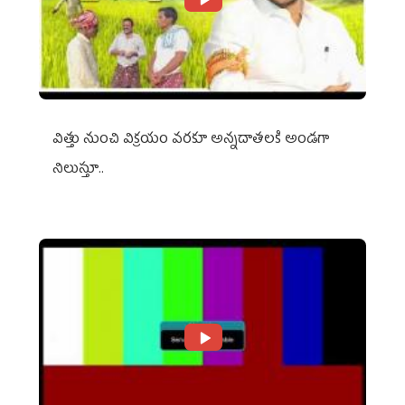
విత్తు నుంచి విక్రయం వరకూ అన్నదాతలకి అండగా
నిలుస్తూ..