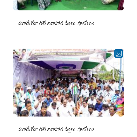
మూడో రోజు రిలే నిరాహార దీక్షలు..ఫొటోలు3
మూడో రోజు రిలే నిరాహార దీక్షలు..ఫొటోలు2