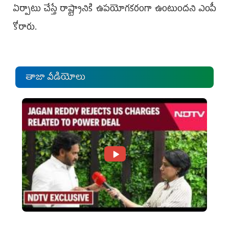
ఏర్పాటు చేస్తే రాష్ట్రానికి ఉప‌యోగ‌క‌రంగా ఉంటుంద‌ని ఎంపీ
కోరారు.
తాజా వీడియోలు