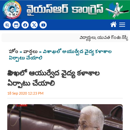
Skip to main content
????
విద్యార్థులు, యువత గొంతు నొక్కే ప్రయత
You are here
హోం
»
వార్తలు
» విశాఖ‌లో ఆయుర్వేద వైద్య క‌ళాశాల
ఏర్పాటు చేయాలి
విశాఖ‌లో ఆయుర్వేద వైద్య క‌ళాశాల
ఏర్పాటు చేయాలి
18 Sep 2020 12:23 PM