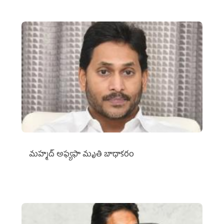
మహ్మద్‌ అఫ్యఫా మృతి బాధాకరం