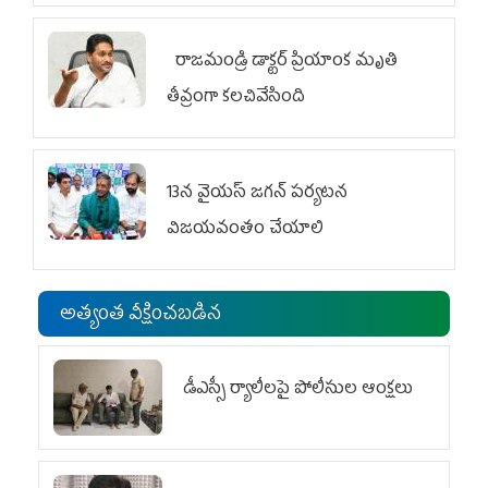
రాజమండ్రి డాక్టర్‌ ప్రియాంక మృతి
తీవ్రంగా కలచివేసింది
13న వైయస్‌ జగన్‌ పర్యటన
విజయవంతం చేయాలి
అత్యంత వీక్షించబడిన
డీఎస్సీ ర్యాలీలపై పోలీసుల ఆంక్షలు