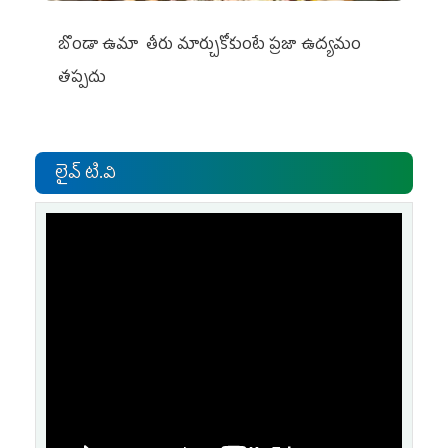
బొండా ఉమా తీరు మార్చుకోకుంటే ప్రజా ఉద్యమం
తప్పదు
లైవ్ టి.వి