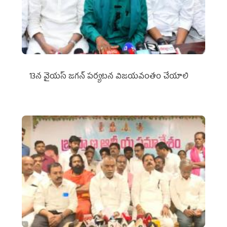
13న వైయస్‌ జగన్‌ పర్యటన విజయవంతం చేయాలి