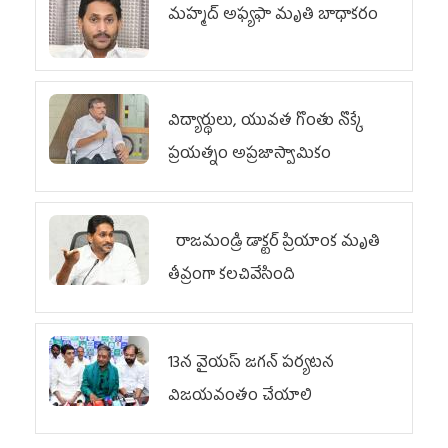
మహ్మద్‌ అఫ్యఫా మృతి బాధాకరం
విద్యార్థులు, యువత గొంతు నొక్కే
ప్రయత్నం అప్రజాస్వామికం
రాజమండ్రి డాక్టర్‌ ప్రియాంక మృతి
తీవ్రంగా కలచివేసింది
13న వైయస్‌ జగన్‌ పర్యటన
విజయవంతం చేయాలి