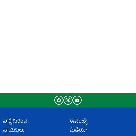
పార్టీ గురించి
ఈవెంట్స్
నాయకులు
మీడియా