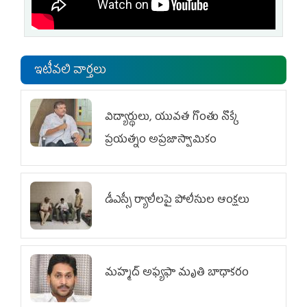
ఇటీవలి వార్తలు
విద్యార్థులు, యువత గొంతు నొక్కే
ప్రయత్నం అప్రజాస్వామికం
డీఎస్సీ ర్యాలీలపై పోలీసుల ఆంక్షలు
మహ్మద్‌ అఫ్యఫా మృతి బాధాకరం