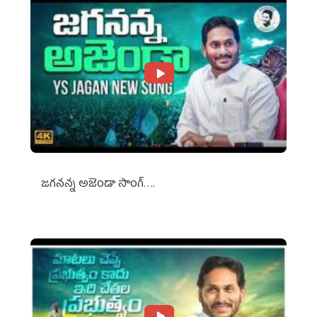
జగనన్న అజెండా సాంగ్….