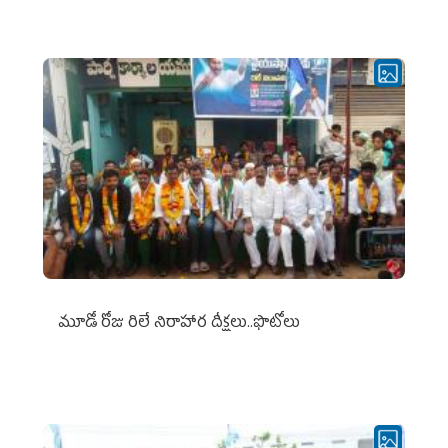
మూడో రోజు రిలే నిరాహార దీక్షలు..ఫొటోలు