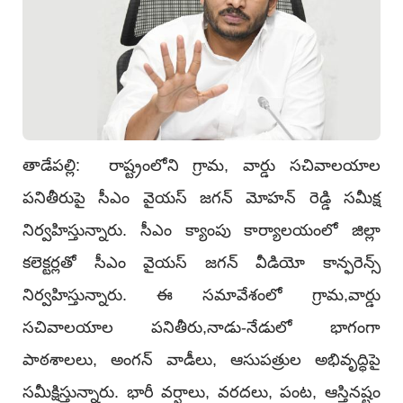
తాడేప‌ల్లి: రాష్ట్రంలోని గ్రామ‌, వార్డు స‌చివాల‌యాల
ప‌నితీరుపై సీఎం వైయ‌స్ జ‌గ‌న్ మోహ‌న్ రెడ్డి స‌మీక్ష
నిర్వ‌హిస్తున్నారు. సీఎం క్యాంపు కార్యాల‌యంలో జిల్లా
క‌లెక్ట‌ర్ల‌తో సీఎం వైయ‌స్ జ‌గ‌న్ వీడియో కాన్ఫ‌రెన్స్
నిర్వ‌హిస్తున్నారు. ఈ స‌మావేశంలో గ్రామ,వార్డు
స‌చివాల‌యాల ప‌నితీరు,నాడు-నేడులో భాగంగా
పాఠ‌శాల‌లు, అంగ‌న్ వాడీలు, ఆసుప‌త్రుల అభివృద్ధిపై
స‌మీక్షిస్తున్నారు. భారీ వ‌ర్షాలు, వ‌ర‌ద‌లు, పంట‌, ఆస్తిన‌ష్టం