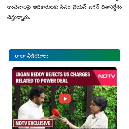
అంచ‌నాల‌పై అధికారుల‌కు సీఎం వైయ‌స్ జ‌గ‌న్ దిశానిర్దేశం
చేస్తున్నారు.
తాజా వీడియోలు