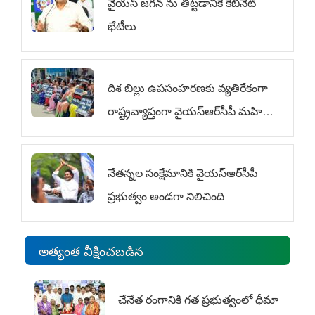
వైయ‌స్ జగన్‌ ను తిట్టడానికే కేబినెట్‌
భేటీలు
దిశ బిల్లు ఉపసంహరణకు వ్యతిరేకంగా
రాష్ట్రవ్యాప్తంగా వైయ‌స్ఆర్‌సీపీ మహిళా
విభాగం ఆందోళనలు
నేతన్నల సంక్షేమానికి వైయ‌స్ఆర్‌సీపీ
ప్రభుత్వం అండగా నిలిచింది
అత్యంత వీక్షించబడిన
చేనేత రంగానికి గత ప్రభుత్వంలో ధీమా