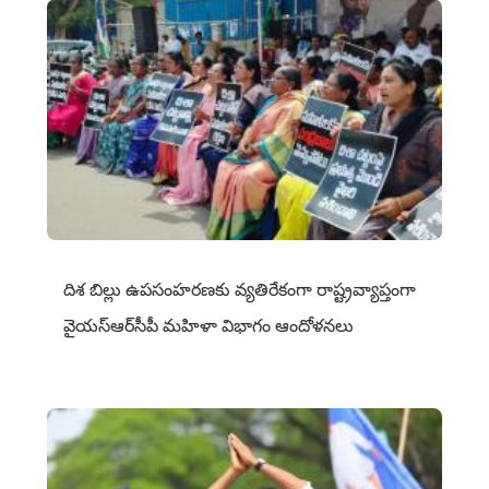
దిశ బిల్లు ఉపసంహరణకు వ్యతిరేకంగా రాష్ట్రవ్యాప్తంగా
వైయ‌స్ఆర్‌సీపీ మహిళా విభాగం ఆందోళనలు