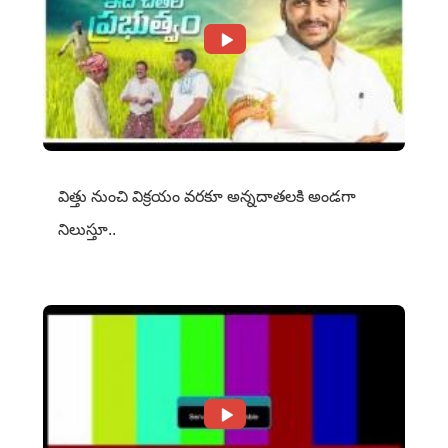
విత్తు నుంచి విక్రయం వరకూ అన్నదాతలకి అండగా
నిలుస్తూ..