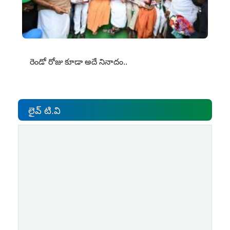
రెండో రోజు కూడా అదే నినాదం..
లైవ్ టి.వి