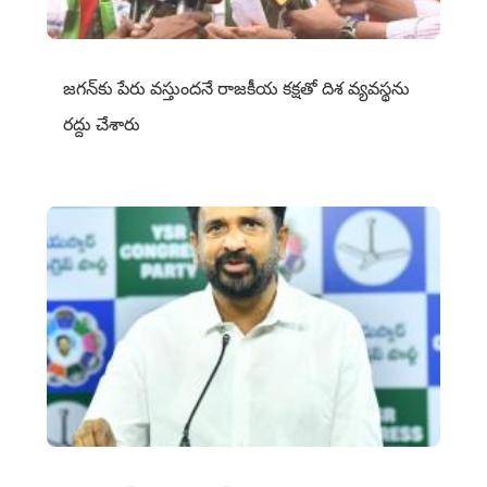
జగన్‌కు పేరు వస్తుందనే రాజకీయ కక్షతో దిశ వ్య‌వ‌స్థ‌ను
రద్దు చేశారు