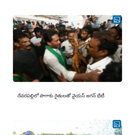
దేవరపల్లిలో పొగాకు రైతులతో వైయస్ జగన్ భేటీ