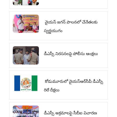
వైయ‌స్ జగన్ పాలనలో చేనేతలకు
స్వర్ణయుగం
డీఎస్సీ నిరసనలపై పోలీసు ఆంక్షలు
కోడుమూరులో వైయ‌స్ఆర్‌సీపీ డీఎస్సీ
రిలే దీక్షలు
డీఎస్సీ అక్రమాలపై సీబీఐ విచారణ