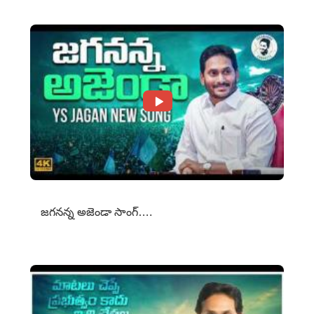
జగనన్న అజెండా సాంగ్….