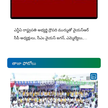
ఎన్డీఏ రాష్ట్ర‌ప‌తి అభ్య‌ర్థి ద్రౌప‌ది ముర్ముతో వైయ‌స్ఆర్
సీపీ అధ్య‌క్షులు, సీఎం వైయ‌స్ జ‌గ‌న్, ఎమ్మెల్యేలు,
ఎంపీల స‌మావేశం
తాజా ఫోటోలు