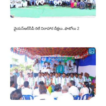
వైయ‌స్ఆర్‌సీపీ రిలే నిరాహార దీక్షలు..ఫొటోలు 2