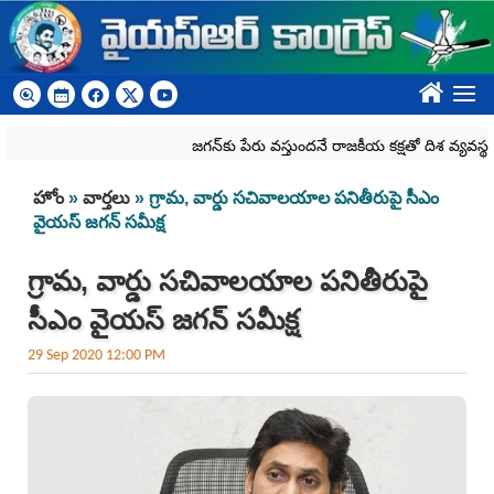
Skip to main content
????
జగన్‌కు పేరు వస్తుందనే రాజకీయ కక్షతో దిశ వ్య‌వ‌స్థ‌ను రద్దు
You are here
హోం
»
వార్తలు
» గ్రామ‌, వార్డు స‌చివాల‌యాల ప‌నితీరుపై సీఎం
వైయ‌స్ జ‌గ‌న్ స‌మీక్ష‌
గ్రామ‌, వార్డు స‌చివాల‌యాల ప‌నితీరుపై
సీఎం వైయ‌స్ జ‌గ‌న్ స‌మీక్ష‌
29 Sep 2020 12:00 PM