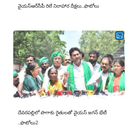
వైయ‌స్ఆర్‌సీపీ రిలే నిరాహార దీక్షలు..ఫొటోలు
దేవరపల్లిలో పొగాకు రైతులతో వైయస్ జగన్ భేటీ
..ఫొటోలు2