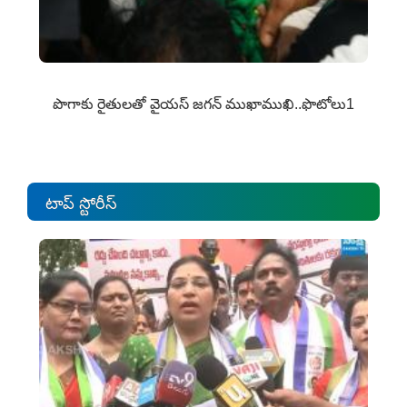
పొగాకు రైతుల‌తో వైయ‌స్ జ‌గ‌న్ ముఖాముఖి..ఫొటోలు1
టాప్ స్టోరీస్