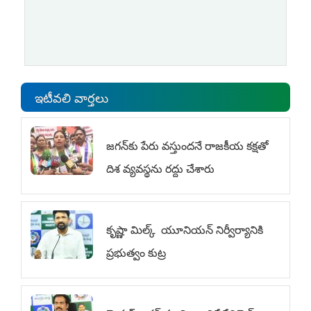
ఇటీవలి వార్తలు
జగన్‌కు పేరు వస్తుందనే రాజకీయ కక్షతో
దిశ వ్య‌వ‌స్థ‌ను రద్దు చేశారు
కృష్ణా మిల్క్‌ యూనియన్‌ నిర్వీర్యానికి
ప్రభుత్వం కుట్ర