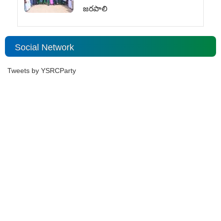
జరపాలి
Social Network
Tweets by YSRCParty