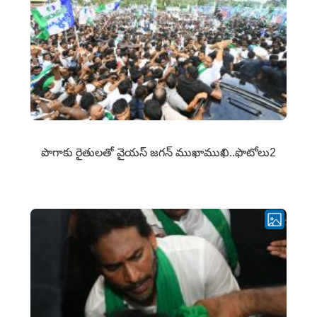
పొగాకు రైతుల‌తో వైయ‌స్ జ‌గ‌న్ ముఖాముఖి..ఫొటోలు2