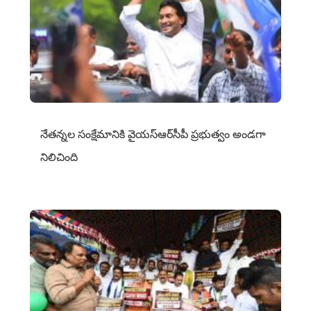
నేతన్నల సంక్షేమానికి వైయ‌స్ఆర్‌సీపీ ప్రభుత్వం అండగా
నిలిచింది