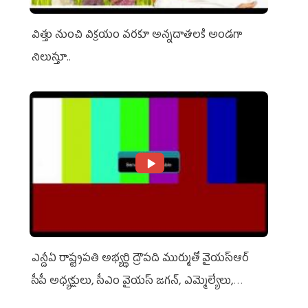
విత్తు నుంచి విక్రయం వరకూ అన్నదాతలకి అండగా
నిలుస్తూ..
ఎన్డీఏ రాష్ట్ర‌ప‌తి అభ్య‌ర్థి ద్రౌప‌ది ముర్ముతో వైయ‌స్ఆర్
సీపీ అధ్య‌క్షులు, సీఎం వైయ‌స్ జ‌గ‌న్, ఎమ్మెల్యేలు,
ఎంపీల స‌మావేశం