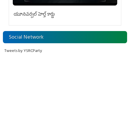
యూనివ‌ర్స‌ల్ హెల్త్ కార్డు
Social Network
Tweets by YSRCParty