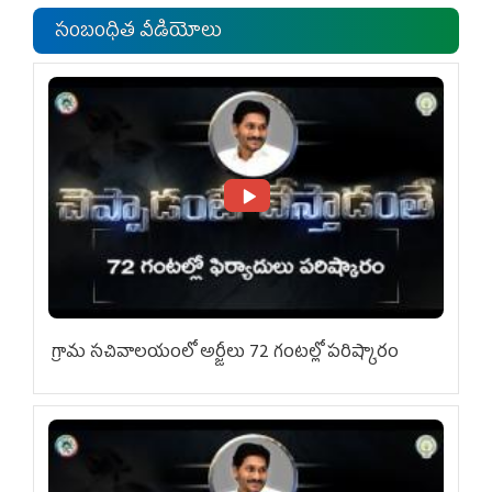
సంబంధిత వీడియోలు
గ్రామ స‌చివాల‌యంలో అర్జీలు 72 గంట‌ల్లో ప‌రిష్కారం