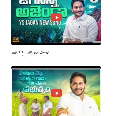
జగనన్న అజెండా సాంగ్….