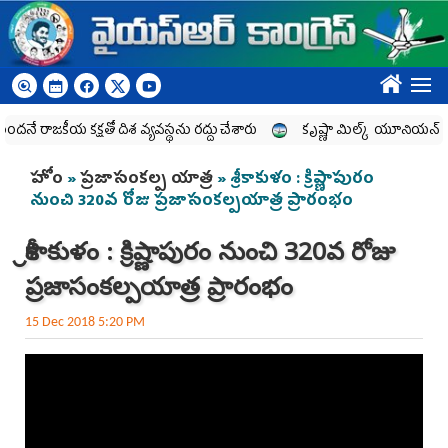
Skip to main content
????
నే రాజకీయ కక్షతో దిశ వ్య‌వ‌స్థ‌ను రద్దు చేశారు
కృష్ణా మిల్క్‌ యూనియన్‌ నిర్వీర
You are here
హోం
»
ప్రజాసంకల్ప యాత్ర
» శ్రీకాకుళం : క్రిష్ణాపురం
నుంచి 320వ రోజు ప్రజాసంకల్పయాత్ర ప్రారంభం
శ్రీకాకుళం : క్రిష్ణాపురం నుంచి 320వ రోజు
ప్రజాసంకల్పయాత్ర ప్రారంభం
15 Dec 2018 5:20 PM