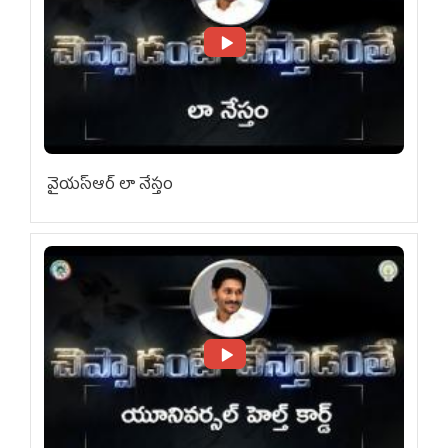
వైయ‌స్ఆర్ లా నేస్తం