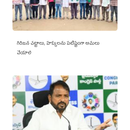
గిరిజన చట్టాలు, హక్కులను పటిష్టంగా అమలు
చేయాలి