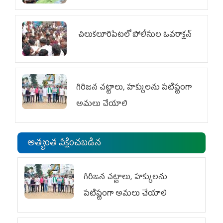
చిలుక‌లూరిపేట‌లో పోలీసుల ఓవ‌రాక్ష‌న్‌
గిరిజన చట్టాలు, హక్కులను పటిష్టంగా
అమలు చేయాలి
అత్యంత వీక్షించబడిన
గిరిజన చట్టాలు, హక్కులను
పటిష్టంగా అమలు చేయాలి