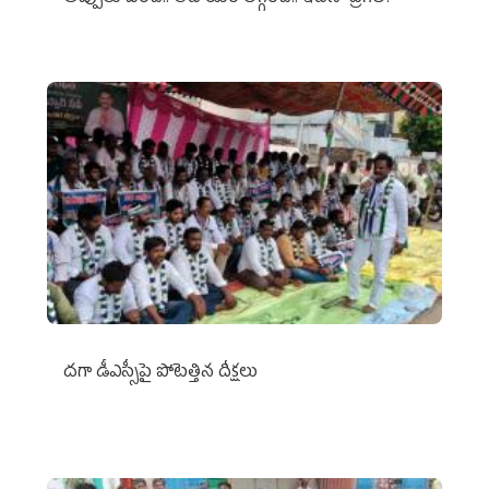
దగా డీఎస్సీపై పోటెత్తిన దీక్షలు