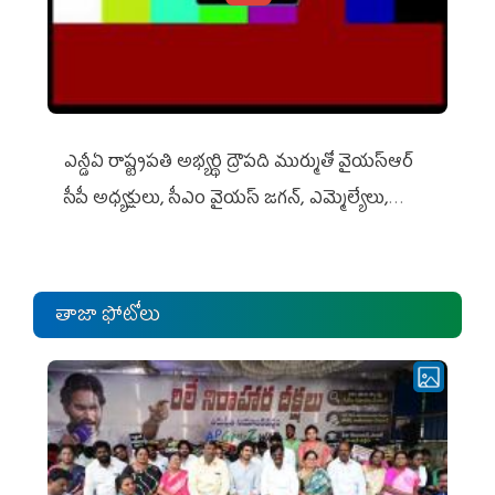
ఎన్డీఏ రాష్ట్ర‌ప‌తి అభ్య‌ర్థి ద్రౌప‌ది ముర్ముతో వైయ‌స్ఆర్
సీపీ అధ్య‌క్షులు, సీఎం వైయ‌స్ జ‌గ‌న్, ఎమ్మెల్యేలు,
ఎంపీల స‌మావేశం
తాజా ఫోటోలు