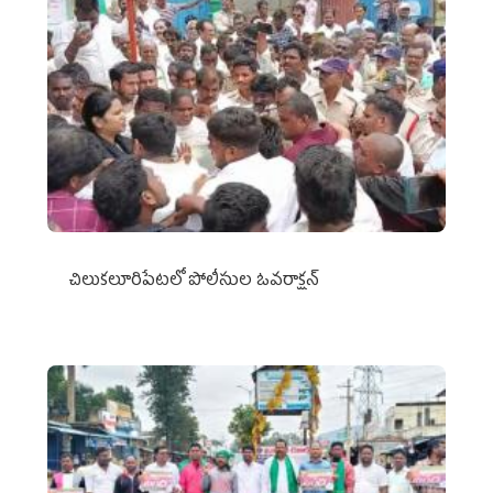
చిలుక‌లూరిపేట‌లో పోలీసుల ఓవ‌రాక్ష‌న్‌