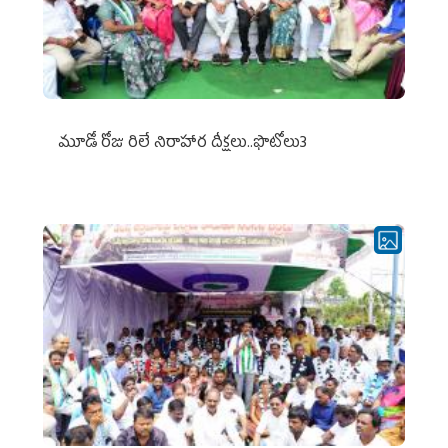
మూడో రోజు రిలే నిరాహార దీక్షలు..ఫొటోలు3