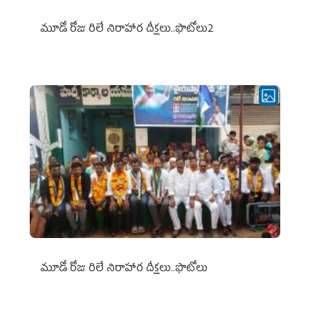
మూడో రోజు రిలే నిరాహార దీక్షలు..ఫొటోలు2
మూడో రోజు రిలే నిరాహార దీక్షలు..ఫొటోలు