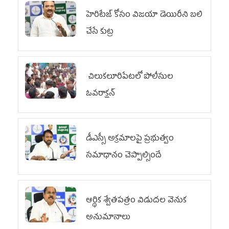
హెరిటేజ్ కోసం విజయా డెయిరీని బలి
చేసే కుట్ర‌
చిలుక‌లూరిపేట‌లో పోలీసుల
ఓవ‌రాక్ష‌న్‌
డీఎస్సీ అక్రమాలపై ప్రభుత్వం
సమాధానం చెప్పాల్సిందే
ఆర్థిక శ్వేతపత్రం విడుదల వెనుక
అనుమానాలు