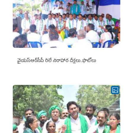
వైయ‌స్ఆర్‌సీపీ రిలే నిరాహార దీక్షలు..ఫొటోలు