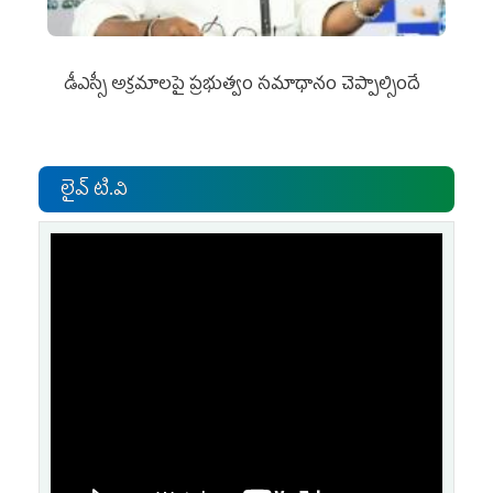
డీఎస్సీ అక్రమాలపై ప్రభుత్వం సమాధానం చెప్పాల్సిందే
లైవ్ టి.వి