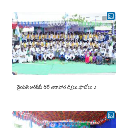
వైయ‌స్ఆర్‌సీపీ రిలే నిరాహార దీక్షలు..ఫొటోలు 2