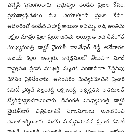
విచ్చేసి ప్రసంగించారు. ప్రభుత్వం ఉండేది ప్రజల కోసం.
ప్రభుత్వాధినేతలు పని చేయాల్సింది ప్రజల కోసం.
అధికారంలో ఉండేది ఏ పార్టీ అయినా కావచ్చు. కాని, అంతిమ
లక్ష్యం మాత్రం ప్రజా ప్రయోజనమే అయ్యిండాలని దివంగత
ముఖ్యమంత్రి డాక్టర్ వైయ‌స్ రాజశేఖర్ రెడ్డి అనేవారని
అజ‌య్ క‌ల్లం అన్నారు. కార్యక్రమంలో తొలుతగా మాజీ
రాష్ట్రపతి ప్రణబ్ ముఖర్జీ మృతికి సంతాపంగా కొద్దిసేపు
మౌనం ప్రకటించారు. అనంతరం మద్యవిమోచన ప్రచార
కమిటీ చైర్మన్ వల్లంరెడ్డి లక్ష్మణరెడ్డి అధ్యక్షతన అతిథులతో
జ్యోతిప్రజ్వలనగావించారు. దివంగత ముఖ్యమంత్రి డాక్టర్
వైయ‌స్ఆర్ చిత్రపటానికి పూలమాలలు అలంకరించి
నివాళులర్పించారు. సభకు మద్యవిమోచన ప్రచార కమిటీ