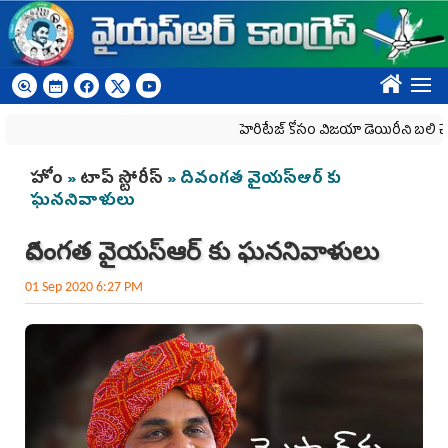
Skip to main content
????
హెరిటేజ్ కోసం విజయా డెయిరీని బలి చేసే కుట్ర‌
You are here
హోం
»
టాప్ స్టోరీస్
» దివంగత వైయ‌స్ఆర్‌ కు
ఘననివాళులు
దివంగత వైయ‌స్ఆర్‌ కు ఘననివాళులు
01 Sep 2020 6:27 PM