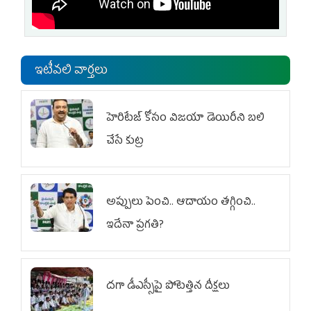
ఇటీవలి వార్తలు
హెరిటేజ్ కోసం విజయా డెయిరీని బలి
చేసే కుట్ర‌
అప్పులు పెంచి.. ఆదాయం తగ్గించి..
ఇదేనా ప్రగతి?
దగా డీఎస్సీపై పోటెత్తిన దీక్షలు