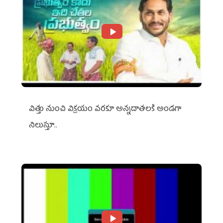
విత్తు నుంచి విక్రయం వరకూ అన్నదాతలకి అండగా
నిలుస్తూ..