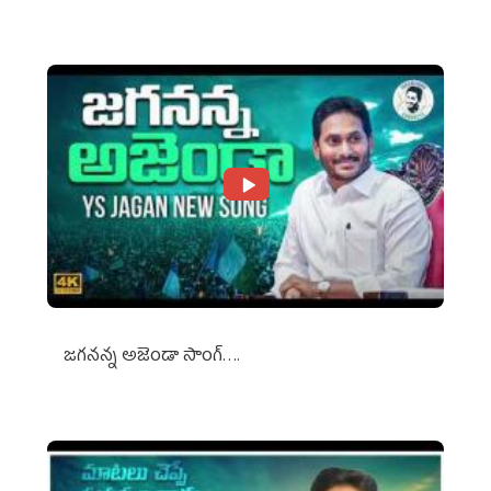
జగనన్న అజెండా సాంగ్….