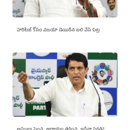
హెరిటేజ్ కోసం విజయా డెయిరీని బలి చేసే కుట్ర‌
అప్పులు పెంచి.. ఆదాయం తగ్గించి.. ఇదేనా ప్రగతి?