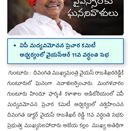
ఏపీ మద్యవిమోచన ప్రచార కమిటీ
ఆధ్వర్యంలో వైయ‌స్ఆర్ 11వ వ‌ర్ధంతి స‌భ‌
గుంటూరు : దివంగ‌త ముఖ్య‌మంత్రి వైయ‌స్ రాజ‌శేఖ‌ర‌రెడ్డికి
గుంటూరులో ఘ‌నంగా నివాళుల‌ర్పించారు. మంగళవారం
గుంటూరు హిందూ ఫార్మశీ కళాశాల ఆడిటోరియంలో ఏపీ
మద్యవిమోచన ప్రచార కమిటీ ఆధ్వర్యంలో నిర్వహించిన
దివంగత డాక్టర్ వైయ‌స్ రాజశేఖర్ రెడ్డి 11వ వర్ధంతి సభకు
ప్రభుత్వ ముఖ్యసలహాదారు అజేయ కల్లం ముఖ్య అతిథిగా