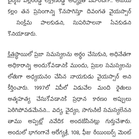
చైర్మన్ వల్లంరెడ్డి లక్ష్మణరెడ్డి అధ్యక్షత వహించగా.. అజేయ
కల్లం తన ప్రసంగాన్ని కొనసాగిస్తూ దివంగత వైయ‌స్సార్
సంక్షేమ పాలకుడని, సుపరిపాలనా సేవకుడని
కొనియాడారు.
క్షేత్రస్థాయిలో ప్రజా సమస్యలను అర్థం చేసుకుని, అధినేతగా
అధికారాన్ని అందుకోవడానికి ముందు, ప్రజల సమస్యలను
లోతుగా అధ్యయనం చేసిన నాయకుడు వైయస్సార్ అని
కీర్తించారు. 1997లో ఏపీలో ఏడువేల మంది రైతులు
ఆత్మహత్య చేసుకోవడానికి ప్రధాన కారణం అప్పులు
పెరిగిపోవడమేనని... విద్య, వైద్యం, సాగునీటి సమస్యలేనని
తాము అప్పట్లో నివేదిక అందజేసినట్లు గుర్తుచేశారు.
అందులో భాగంగానే ఆరోగ్యశ్రీ, 108, ఫీజు రీయింబర్స్ మెంట్