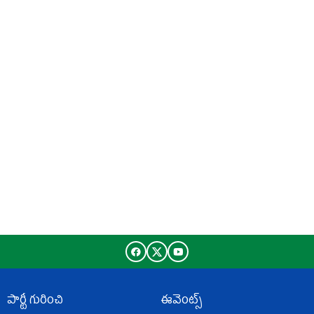
పార్టీ గురించి
ఈవెంట్స్