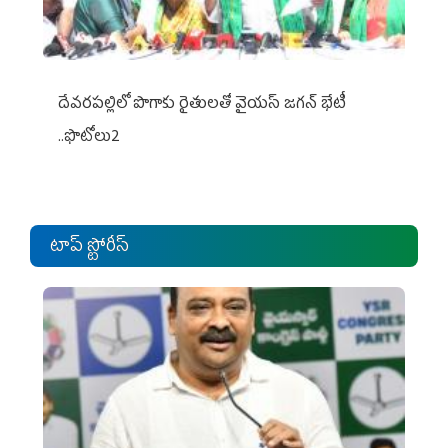
దేవరపల్లిలో పొగాకు రైతులతో వైయస్ జగన్ భేటీ
..ఫొటోలు2
టాప్ స్టోరీస్