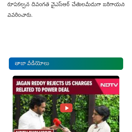
రూపకల్పన దివంగత వైఎస్ఆర్ చేతులమీదుగా జరిగాయని
వివరించారు.
తాజా వీడియోలు