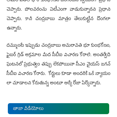
అమరావతిలో భారీ కుంభకోణం జరిగిందని స్వయంగా ప్రధాని
చెప్పారు. పోలవరంను ఏటీఎంగా వాడుకున్నారని ప్రధాని
చెప్పారు. కానీ చంద్రబాబు మాత్రం తేలుకుట్టిన దొంగలా
ఉన్నారు.
దమ్ముంటే ఇప్పుడు చంద్రబాబు అమరావతి భూ కుంభకోణం,
ఫైబర్ గ్రిడ్ అక్రమాల మీద సీబీఐ విచారణ కోరాలి. అంతర్వేది
ఘటనలో ప్రభుత్వం తప్పు లేకపోయినా సీఎం వైయ‌స్ జగన్
సీబీఐ విచారణ కోరారు. కోర్టులు కూడా అందరికి ఒకే న్యాయం
లా చూడాలని కోరుతున్న అంటూ ఆర్కే రోజా పేర్కొన్నారు.
తాజా వీడియోలు