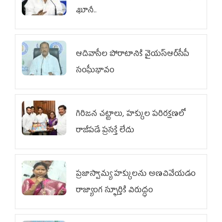
ఖూనీ..
ఆదివాసీల పోరాటానికి వైయ‌స్ఆర్‌సీపీ
సంఘీభావం
గిరిజన చట్టాలు, హక్కుల పరిరక్షణలో
రాజీపడే ప్రసక్తే లేదు
ప్రజాస్వామ్య హక్కులను అణచివేయడం
రాజ్యాంగ స్ఫూర్తికి విరుద్ధం