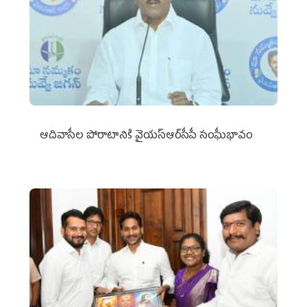
ఆదివాసీల పోరాటానికి వైయ‌స్ఆర్‌సీపీ సంఘీభావం