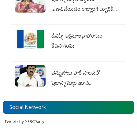
అణచివేయడం రాజ్యాంగ స్ఫూర్తికి
విరుద్ధం
డీఎస్సీ అక్రమాలపై పోరాటం
కొనసాగింపు
వెన్నుపోటు పార్టీ పాలనలో
ప్రజాస్వామ్యం ఖూనీ..
Social Network
Tweets by YSRCParty