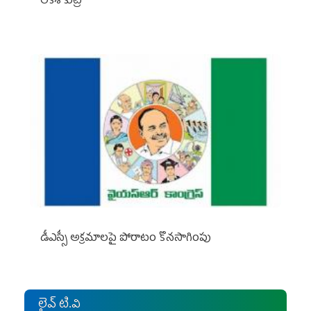
లోకేశ్ కుట్ర
డీఎస్సీ అక్రమాలపై పోరాటం కొనసాగింపు
లైవ్ టి.వి