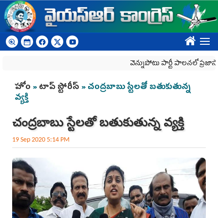
Skip to main content
????
వెన్నుపోటు పార్టీ పాలనలో ప్రజాస్వామ్య
You are here
హోం
»
టాప్ స్టోరీస్
» చంద్రబాబు స్టేలతో బతుకుతున్న
వ్యక్తి
చంద్రబాబు స్టేలతో బతుకుతున్న వ్యక్తి
19 Sep 2020 5:14 PM