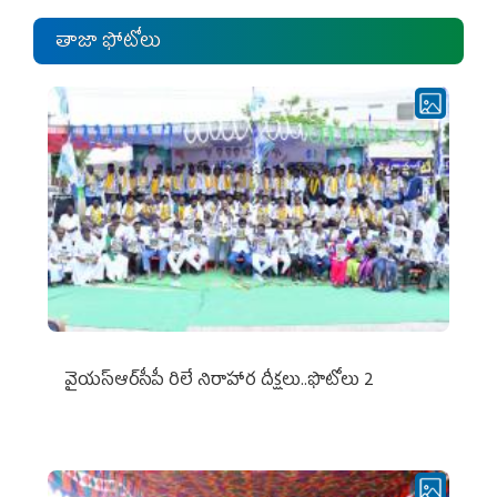
తాజా ఫోటోలు
వైయ‌స్ఆర్‌సీపీ రిలే నిరాహార దీక్షలు..ఫొటోలు 2