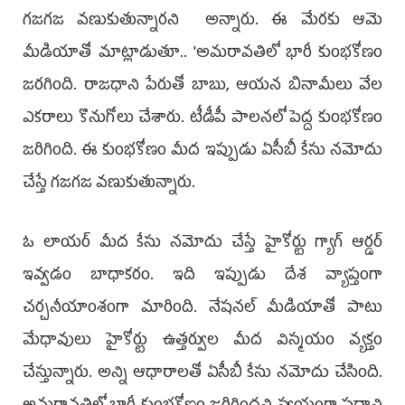
గజగజ వణుకుతున్నారని అన్నారు. ఈ మేరకు ఆమె
మీడియాతో మాట్లాడుతూ.. 'అమరావతిలో భారీ కుంభకోణం
జరగింది. రాజధాని పేరుతో బాబు, ఆయన బినామీలు వేల
ఎకరాలు కొనుగోలు చేశారు. టీడీపీ పాలనలో పెద్ద కుంభకోణం
జరిగింది. ఈ కుంభకోణం మీద ఇప్పుడు ఏసీబీ కేసు నమోదు
చేస్తే గజగజ వణుకుతున్నారు.
ఓ లాయర్ మీద కేసు నమోదు చేస్తే హైకోర్టు గ్యాగ్ ఆర్డర్
ఇవ్వడం బాధాకరం. ఇది ఇప్పుడు దేశ వ్యాప్తంగా
చర్చనీయాంశంగా మారింది. నేషనల్ మీడియాతో పాటు
మేధావులు హైకోర్టు ఉత్తర్వుల మీద విస్మయం వ్యక్తం
చేస్తున్నారు. అన్ని ఆధారాలతో ఏసీబీ కేసు నమోదు చేసింది.