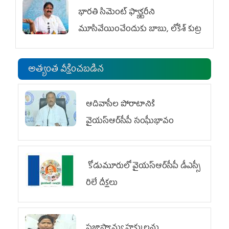
భారతి సిమెంట్ ఫ్యాక్టరీని
మూసివేయించేందుకు బాబు, లోకేశ్ కుట్ర
అత్యంత వీక్షించబడిన
ఆదివాసీల పోరాటానికి
వైయ‌స్ఆర్‌సీపీ సంఘీభావం
కోడుమూరులో వైయ‌స్ఆర్‌సీపీ డీఎస్సీ
రిలే దీక్షలు
ప్రజాస్వామ్య హక్కులను