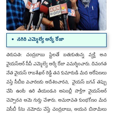
నగిరి ఎమ్మెల్యే ఆర్కే రోజా
తిరుపతి: చంద్రబాబు స్టేలతో బతుకుతున్న వ్యక్తి అని
వైయ‌స్ఆర్ సీపీ ఎమ్మెల్యే ఆర్కే రోజా విమ‌ర్శించారు. దివంగత
నేత వైయ‌స్ రాజశేఖర్ రెడ్డి తన కుమారుడి మీద ఆరోపణలు
వస్తే సీబీఐ విచారణకు ఆదేశించార‌ని, వైయ‌స్ జగన్ తప్పు
చేసి ఉంటే ఉరి తీయండని అసెంబ్లీ సాక్షిగా వైయ‌స్ఆర్‌‌
చెప్పార‌ని ఆమె గుర్తు చేశారు. అమరావతి కుంభకోణం మీద
ఏసీబీ కేసు నమోదు చేస్తే చంద్రబాబు, ఆయన బినామీలు