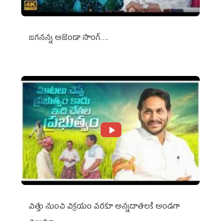
జగనన్న అజెండా సాంగ్….
విత్తు నుంచి విక్రయం వరకూ అన్నదాతలకి అండగా