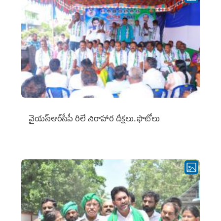
వైయ‌స్ఆర్‌సీపీ రిలే నిరాహార దీక్షలు..ఫొటోలు