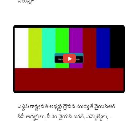
నిలుస్తూ..
ఎన్డీఏ రాష్ట్ర‌ప‌తి అభ్య‌ర్థి ద్రౌప‌ది ముర్ముతో వైయ‌స్ఆర్
సీపీ అధ్య‌క్షులు, సీఎం వైయ‌స్ జ‌గ‌న్, ఎమ్మెల్యేలు,
ఎంపీల స‌మావేశం