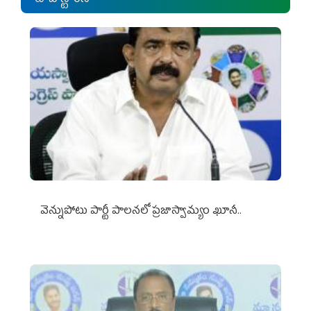
వెన్నుపోటు పార్టీ పాలనలో ప్రజాస్వామ్యం ఖూనీ..