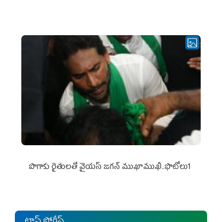
పొగాకు రైతుల‌తో వైయ‌స్ జ‌గ‌న్ ముఖాముఖి..ఫొటోలు1
టాప్ స్టోరీస్