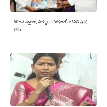
గిరిజన చట్టాలు, హక్కుల పరిరక్షణలో రాజీపడే ప్రసక్తే
లేదు