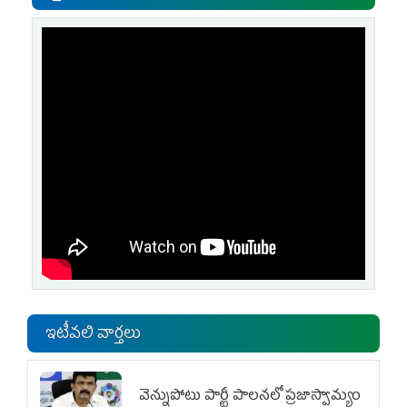
ఇటీవలి వార్తలు
వెన్నుపోటు పార్టీ పాలనలో ప్రజాస్వామ్యం