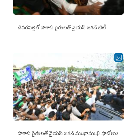
దేవరపల్లిలో పొగాకు రైతులతో వైయస్ జగన్ భేటీ
పొగాకు రైతుల‌తో వైయ‌స్ జ‌గ‌న్ ముఖాముఖి..ఫొటోలు2