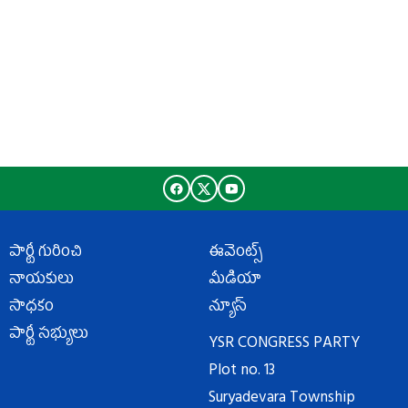
పార్టీ గురించి
ఈవెంట్స్
నాయకులు
మీడియా
సాధకం
న్యూస్
పార్టీ సభ్యులు
YSR CONGRESS PARTY
Plot no. 13
Suryadevara Township