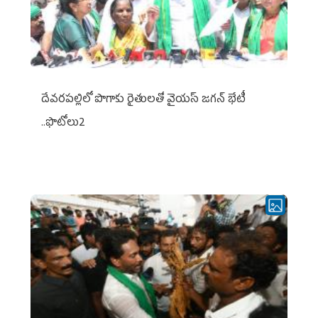
దేవరపల్లిలో పొగాకు రైతులతో వైయస్ జగన్ భేటీ
..ఫొటోలు2