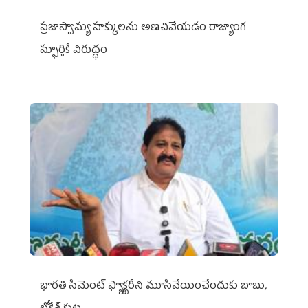
ప్రజాస్వామ్య హక్కులను అణచివేయడం రాజ్యాంగ
స్ఫూర్తికి విరుద్ధం
భారతి సిమెంట్ ఫ్యాక్టరీని మూసివేయించేందుకు బాబు,