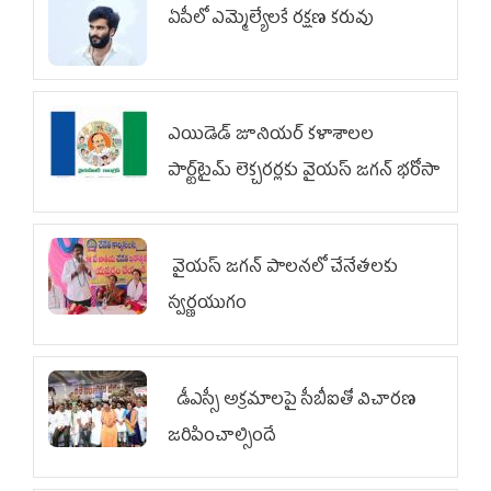
ఏపీలో ఎమ్మెల్యేల‌కే ర‌క్ష‌ణ క‌రువు
ఎయిడెడ్‌ జూనియర్‌ కళాశాలల
పార్ట్‌టైమ్‌ లెక్చరర్లకు వైయ‌స్ జగన్ భరోసా
వైయ‌స్ జగన్ పాలనలో చేనేతలకు
స్వర్ణయుగం
డీఎస్సీ అక్రమాలపై సీబీఐతో విచారణ
జరిపించాల్సిందే