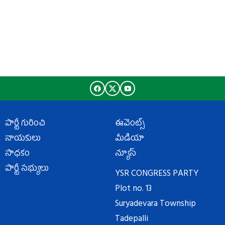
పార్టీ గురించి
ఈవెంట్స్
నాయకులు
మీడియా
సాధకం
న్యూస్
పార్టీ సభ్యులు
YSR CONGRESS PARTY
Plot no. 13
Suryadevara Township
Tadepalli