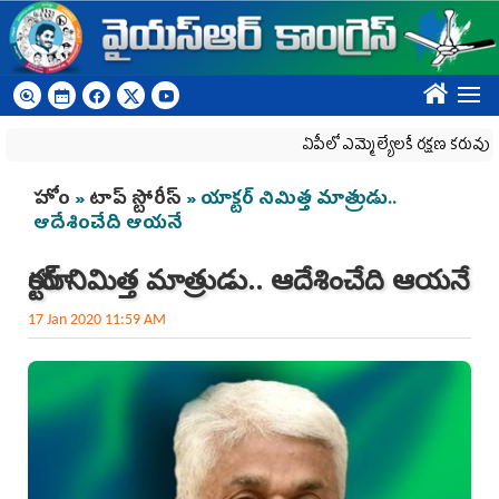
Skip to main content
????
ఏపీలో ఎమ్మెల్యేల‌కే ర‌క్ష‌ణ క‌రువు
You are here
హోం
»
టాప్ స్టోరీస్
» యాక్టర్ నిమిత్త మాత్రుడు..
ఆదేశించేది ఆయనే
యాక్టర్ నిమిత్త మాత్రుడు.. ఆదేశించేది ఆయనే
17 Jan 2020 11:59 AM