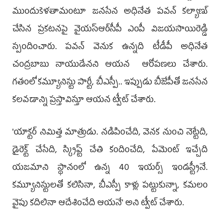
ముందుకెళతామంటూ జనసేన అధినేత పవన్ కల్యాణ్
చేసిన ప్రకటనపై వైయస్‌ఆర్‌సీపీ ఎంపీ విజయసాయిరెడ్డి
స్పందించారు. పవన్ వెనుక ఉన్నది టీడీపీ అధినేత
చంద్రబాబు నాయుడేనని ఆయన ఆరోపణలు చేశారు.
గతంలో కమ్యూనిస్టు పార్టీ, బీఎస్పీ.. ఇప్పుడు బీజేపీతో జనసేన
కలవడాన్ని ప్రస్తావిస్తూ ఆయన ట్వీట్ చేశారు.
'యాక్టర్ నిమిత్త మాత్రుడు. నడిపించేది, వెనక నుంచి నెట్టేది,
డైరెక్ట్ చేసేది, స్క్రిప్ట్ చేతి కందించేది, పేమెంట్ ఇచ్చేది
యజమాని స్థానంలో ఉన్న 40 ఇయర్స్ ఇండస్ట్రీనే.
కమ్యూనిస్టులతో కలిసినా, బీఎస్పీ కాళ్లు పట్టుకున్నా, కమలం
వైపు కదిలినా ఆదేశించేది ఆయనే' అని ట్వీట్ చేశారు.