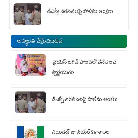
డీఎస్సీ నిరసనలపై పోలీసు ఆంక్షలు
అత్యంత వీక్షించబడిన
వైయ‌స్ జగన్ పాలనలో చేనేతలకు
స్వర్ణయుగం
డీఎస్సీ నిరసనలపై పోలీసు ఆంక్షలు
ఎయిడెడ్‌ జూనియర్‌ కళాశాలల