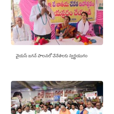
వైయ‌స్ జగన్ పాలనలో చేనేతలకు స్వర్ణయుగం