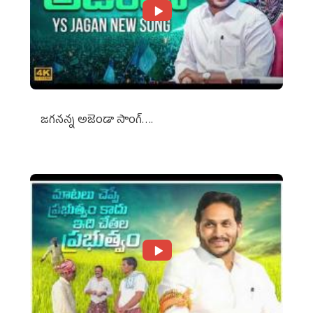
జగనన్న అజెండా సాంగ్….