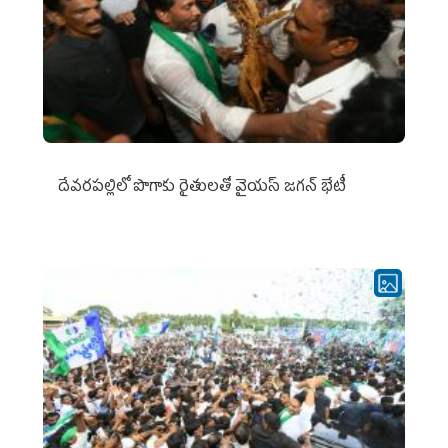
దేవరపల్లిలో పొగాకు రైతులతో వైయస్ జగన్ భేటీ