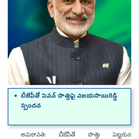
బీజేపీతో పవన్ పొత్తుపై విజయసాయిరెడ్డి
స్పందన
అమరావతి: బీజేపీతో పొత్తు పెట్టుకుని