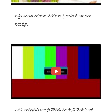
విత్తు నుంచి విక్రయం వరకూ అన్నదాతలకి అండగా
నిలుస్తూ..
ఎన్డీఏ రాష్ట్ర‌ప‌తి అభ్య‌ర్థి ద్రౌప‌ది ముర్ముతో వైయ‌స్ఆర్