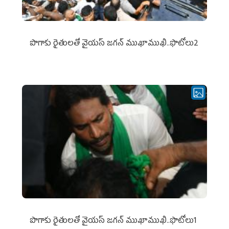
పొగాకు రైతుల‌తో వైయ‌స్ జ‌గ‌న్ ముఖాముఖి..ఫొటోలు2
పొగాకు రైతుల‌తో వైయ‌స్ జ‌గ‌న్ ముఖాముఖి..ఫొటోలు1