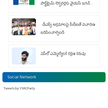
పార్ట్‌టైమ్‌ లెక్చరర్లకు వైయ‌స్ జగన్
భరోసా
డీఎస్సీ అక్రమాలపై సీబీఐతో విచారణ
జరిపించాల్సిందే
ఏపీలో ఎమ్మెల్యేల‌కే ర‌క్ష‌ణ క‌రువు
Social Network
Tweets by YSRCParty