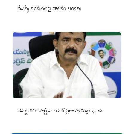
డీఎస్సీ నిరసనలపై పోలీసు ఆంక్షలు
వెన్నుపోటు పార్టీ పాలనలో ప్రజాస్వామ్యం ఖూనీ..