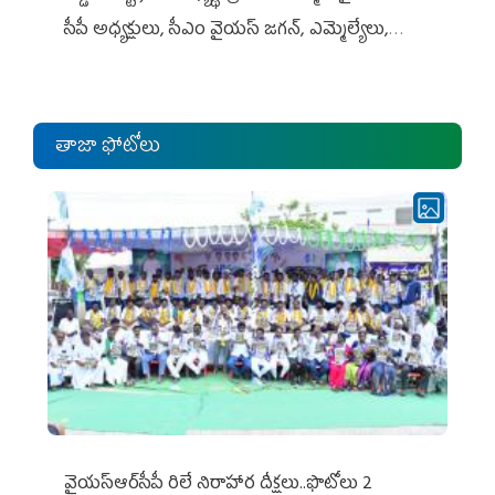
సీపీ అధ్య‌క్షులు, సీఎం వైయ‌స్ జ‌గ‌న్, ఎమ్మెల్యేలు,
ఎంపీల స‌మావేశం
తాజా ఫోటోలు
వైయ‌స్ఆర్‌సీపీ రిలే నిరాహార దీక్షలు..ఫొటోలు 2