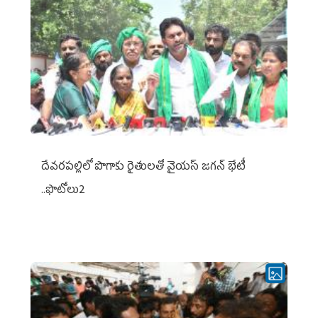
దేవరపల్లిలో పొగాకు రైతులతో వైయస్ జగన్ భేటీ
..ఫొటోలు2