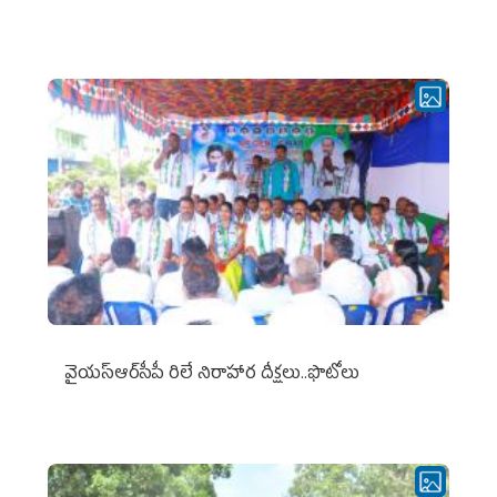
వైయ‌స్ఆర్‌సీపీ రిలే నిరాహార దీక్షలు..ఫొటోలు