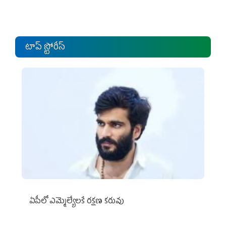
టాప్ స్టోరీస్
ఏపీలో ఎమ్మెల్యేల‌కే ర‌క్ష‌ణ క‌రువు