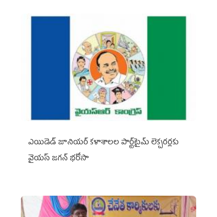
ఎయిడెడ్‌ జూనియర్‌ కళాశాలల పార్ట్‌టైమ్‌ లెక్చరర్లకు
వైయ‌స్ జగన్ భరోసా