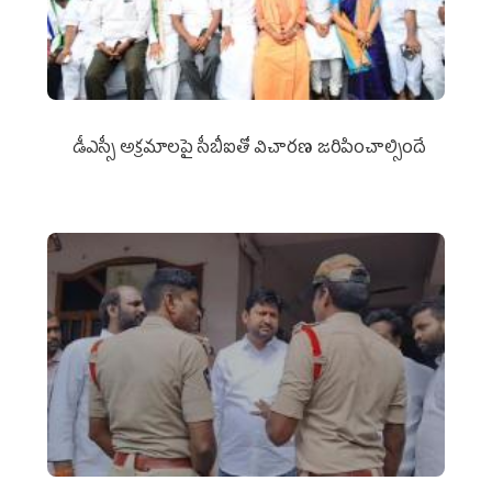
డీఎస్సీ అక్రమాలపై సీబీఐతో విచారణ జరిపించాల్సిందే