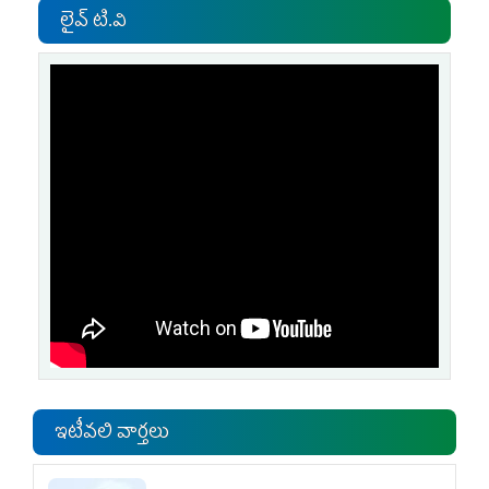
లైవ్ టి.వి
ఇటీవలి వార్తలు