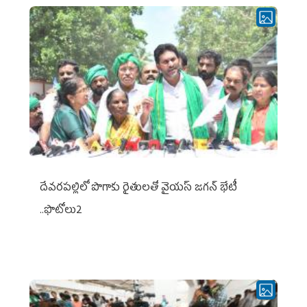
దేవరపల్లిలో పొగాకు రైతులతో వైయస్ జగన్ భేటీ
..ఫొటోలు2