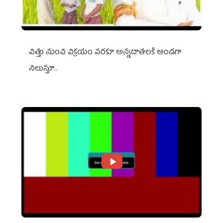
విత్తు నుంచి విక్రయం వరకూ అన్నదాతలకి అండగా
నిలుస్తూ..