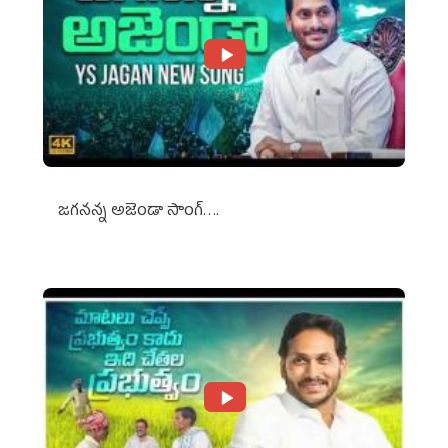
జగనన్న అజెండా సాంగ్….