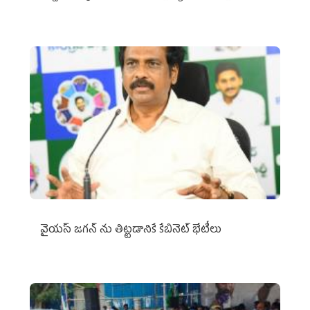
వైయ‌స్ జగన్‌ ను తిట్టడానికే కేబినెట్‌ భేటీలు