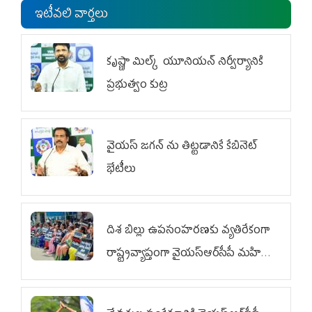
ఇటీవలి వార్తలు
కృష్ణా మిల్క్‌ యూనియన్‌ నిర్వీర్యానికి
ప్రభుత్వం కుట్ర
వైయ‌స్ జగన్‌ ను తిట్టడానికే కేబినెట్‌
భేటీలు
దిశ బిల్లు ఉపసంహరణకు వ్యతిరేకంగా
రాష్ట్రవ్యాప్తంగా వైయ‌స్ఆర్‌సీపీ మహిళా
విభాగం ఆందోళనలు