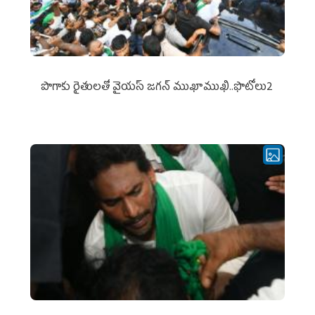
పొగాకు రైతుల‌తో వైయ‌స్ జ‌గ‌న్ ముఖాముఖి..ఫొటోలు2