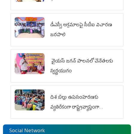
డీఎస్సీ అక్రమాలపై సీబీఐ విచారణ
జరపాలి
వైయ‌స్ జగన్ పాలనలో చేనేతలకు
స్వర్ణయుగం
దిశ బిల్లు ఉపసంహరణకు
వ్యతిరేకంగా రాష్ట్రవ్యాప్తంగా
వైయ‌స్ఆర్‌సీపీ మహిళా విభాగం
ఆందోళనలు
Social Network