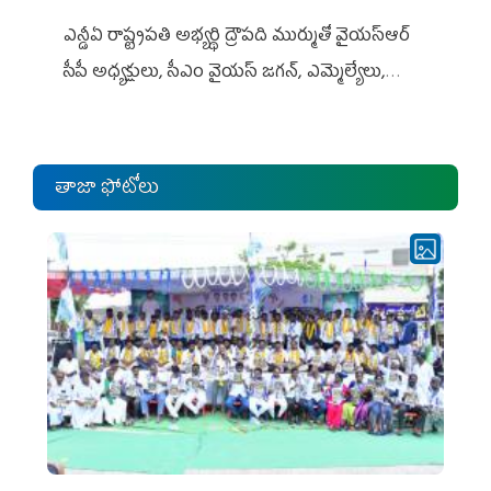
ఎన్డీఏ రాష్ట్ర‌ప‌తి అభ్య‌ర్థి ద్రౌప‌ది ముర్ముతో వైయ‌స్ఆర్
సీపీ అధ్య‌క్షులు, సీఎం వైయ‌స్ జ‌గ‌న్, ఎమ్మెల్యేలు,
ఎంపీల స‌మావేశం
తాజా ఫోటోలు