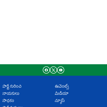
పార్టీ గురించి
ఈవెంట్స్
నాయకులు
మీడియా
సాధకం
న్యూస్