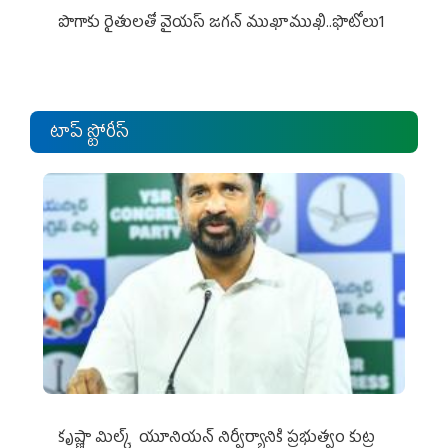
పొగాకు రైతుల‌తో వైయ‌స్ జ‌గ‌న్ ముఖాముఖి..ఫొటోలు1
టాప్ స్టోరీస్
కృష్ణా మిల్క్‌ యూనియన్‌ నిర్వీర్యానికి ప్రభుత్వం కుట్ర