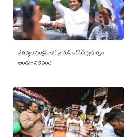
నేతన్నల సంక్షేమానికి వైయ‌స్ఆర్‌సీపీ ప్రభుత్వం
అండగా నిలిచింది