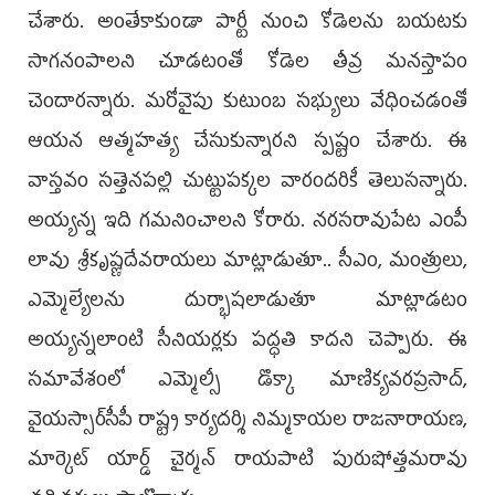
చేశారు. అంతేకాకుండా పార్టీ నుంచి కోడెలను బయటకు
సాగనంపాలని చూడటంతో కోడెల తీవ్ర మనస్తాపం
చెందారన్నారు. మరోవైపు కుటుంబ సభ్యులు వేధించడంతో
ఆయన ఆత్మహత్య చేసుకున్నారని స్పష్టం చేశారు. ఈ
వాస్తవం సత్తెనపల్లి చుట్టుపక్కల వారందరికీ తెలుసన్నారు.
అయ్యన్న ఇది గమనించాలని కోరారు. నరసరావుపేట ఎంపీ
లావు శ్రీకృష్ణదేవరాయలు మాట్లాడుతూ.. సీఎం, మంత్రులు,
ఎమ్మెల్యేలను దుర్భాషలాడుతూ మాట్లాడటం
అయ్యన్నలాంటి సీనియర్లకు పద్ధతి కాదని చెప్పారు. ఈ
సమావేశంలో ఎమ్మెల్సీ డొక్కా మాణిక్యవరప్రసాద్,
వైయ‌స్సార్‌సీపీ రాష్ట్ర కార్యదర్శి నిమ్మకాయల రాజనారాయణ,
మార్కెట్‌ యార్డ్‌ చైర్మన్‌ రాయపాటి పురుషోత్తమరావు