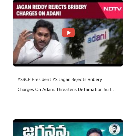
YSRCP President YS Jagan Rejects Bribery
Charges On Adani, Threatens Defamation Suit
Against Media Groups