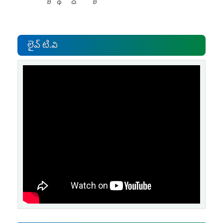
లైవ్ టి.వి