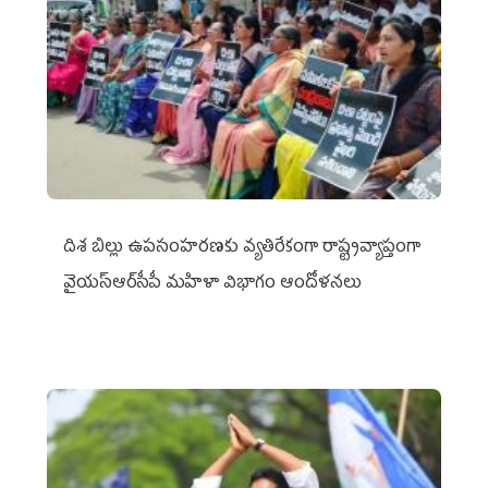
దిశ బిల్లు ఉపసంహరణకు వ్యతిరేకంగా రాష్ట్రవ్యాప్తంగా
వైయ‌స్ఆర్‌సీపీ మహిళా విభాగం ఆందోళనలు