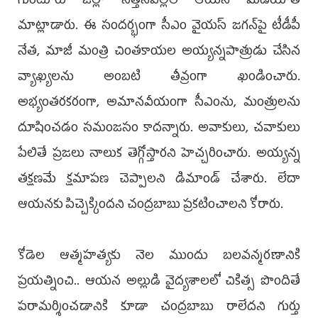
గుంటూరు జిల్లా సత్తెనపల్లిలో ఆయన మీడియాతో
మాట్లాడారు. ఈ సందర్భంగా సీఎం వైయ‌స్‌ జగన్‌పై టీడీపీ
నేత, మాజీ మంత్రి చింతకాయల అయ్యన్నపాత్రుడు చేసిన
వ్యాఖ్యలను అంబటి తీవ్రంగా ఖండించారు.
అభ్యంతరకరంగా, అమానవీయంగా సీఎంను, మంత్రులను
దూషించడం సమంజసం కాదన్నారు. అవాకులు, చవాకులు
పేలితే ప్రజలు నాలుక తెగ్గోస్తారని హెచ్చరించారు. అయ్యన్న
తక్షణమే క్షమాపణ చెప్పాలని డిమాండ్‌ చేశారు. లేదా
ఆయనకు పిచ్చెక్కిందని చంద్రబాబు ప్రకటించాలని కోరారు.
కోడెల ఆత్మహత్యకు నెల ముందు బలవన్మరణానికి
ప్రయత్నించి.. ఆయన అల్లుడి వైద్యశాలలో చికిత్స పొందితే
పరామర్శించడానికి కూడా చంద్రబాబు రాలేదని గుర్తు