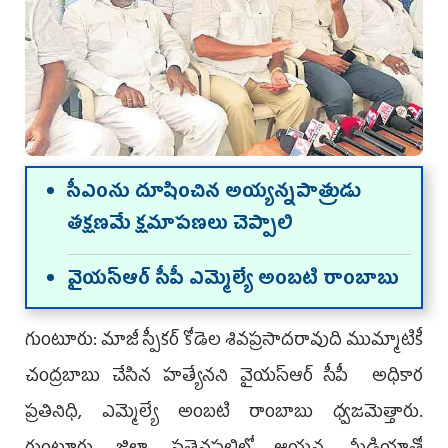
సీఎంను దూషించిన అయ్యన్నపాత్రుడు
తక్షణమే క్షమాపణలు చెప్పాలి
వైయ‌స్ఆర్ సీపీ ఎమ్మెల్యే అంబటి రాంబాబు
గుంటూరు: మాజీ స్పీకర్‌ కోడెల శివప్రసాదరావుది ముమ్మాటికీ
చంద్రబాబు చేసిన హత్యేనని వైయ‌స్ఆర్‌ సీపీ అధికార
ప్ర‌తినిధి, ఎమ్మెల్యే అంబటి రాంబాబు ధ్వజమెత్తారు.