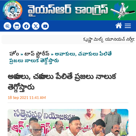
Skip to main content
????
కృష్ణా మిల్క్‌ యూనియన్‌ నిర్వీర్యానికి ప్ర
You are here
హోం
»
టాప్ స్టోరీస్
» అవాకులు, చవాకులు పేలితే
ప్రజలు నాలుక తెగ్గోస్తారు
అవాకులు, చవాకులు పేలితే ప్రజలు నాలుక
తెగ్గోస్తారు
18 Sep 2021 11:41 AM