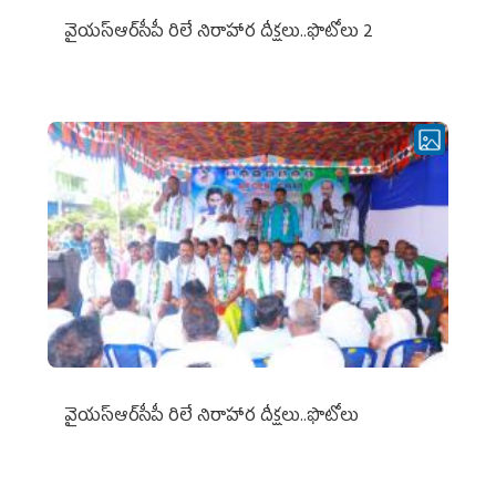
వైయ‌స్ఆర్‌సీపీ రిలే నిరాహార దీక్షలు..ఫొటోలు 2
వైయ‌స్ఆర్‌సీపీ రిలే నిరాహార దీక్షలు..ఫొటోలు