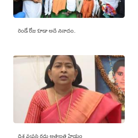
రెండో రోజు కూడా అదే నినాదం..
దిశ వ్యవస్థ రద్దు అత్యంత హేయం