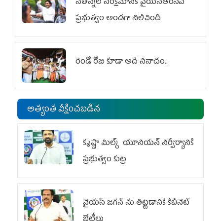
నేతన్నల సంక్షేమానికి వైయ‌స్ఆర్‌సీపీ
ప్రభుత్వం అండగా నిలిచింది
రెండో రోజు కూడా అదే నినాదం..
అత్యంత వీక్షించబడిన
కృష్ణా మిల్క్‌ యూనియన్‌ నిర్వీర్యానికి
ప్రభుత్వం కుట్ర
వైయ‌స్ జగన్‌ ను తిట్టడానికే కేబినెట్‌
భేటీలు