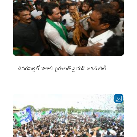
దేవరపల్లిలో పొగాకు రైతులతో వైయస్ జగన్ భేటీ