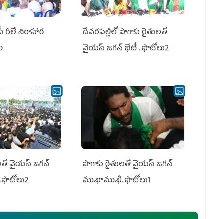
పీ రిలే నిరాహార
దేవరపల్లిలో పొగాకు రైతులతో
లు
వైయస్ జగన్ భేటీ ..ఫొటోలు2
తో వైయ‌స్ జ‌గ‌న్
పొగాకు రైతుల‌తో వైయ‌స్ జ‌గ‌న్
.ఫొటోలు2
ముఖాముఖి..ఫొటోలు1