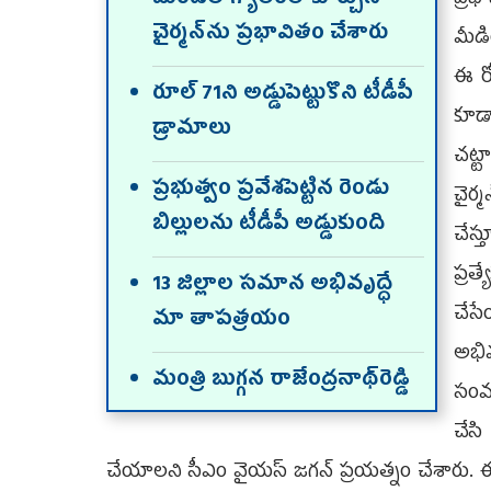
చైర్మన్‌ను ప్రభావితం చేశారు
మీడి
ఈ రో
రూల్‌ 71ని అడ్డుపెట్టుకొని టీడీపీ
కూడా
డ్రామాలు
చట్ట
ప్రభుత్వం ప్రవేశపెట్టిన రెండు
చైర్మ
బిల్లులను టీడీపీ అడ్డుకుంది
చేస
ప్రత
13 జిల్లాల సమాన అభివృద్ధే
చేసే
మా తాపత్రయం
అభి
మంత్రి బుగ్గన రాజేంద్రనాథ్‌రెడ్డి
సంవ
చేసి
చేయాలని సీఎం వైయస్‌ జగన్‌ ప్రయత్నం చేశారు. ఈ బి