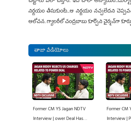
చట్టాలు ఎలా చేస్తాం. ఇది చాలా అన్యాయం..దుర్మార్గం
నిర్ణయం తీసుకుంటే..ఆ నిర్ణయం నచ్చలేదని చెప్పవ
ఆలోచన. గ్యాలరీలో చంద్రబాబు కూర్చొని చైర్మన్‌గా కూర్
తాజా వీడియోలు
Former CM YS Jagan NDTV
Former CM 
Interview | ower Deal Has
Interview |
Nothing To Do With Adani: YS
Nothing To 