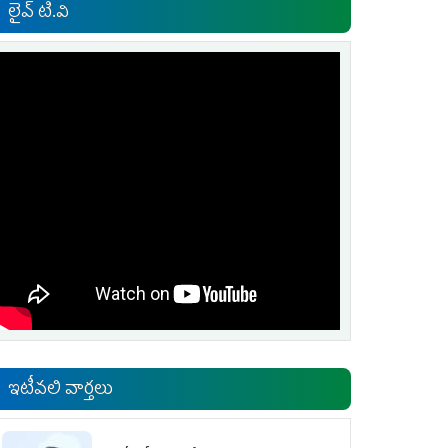
లైవ్ టి.వి
ఇటీవలి వార్తలు