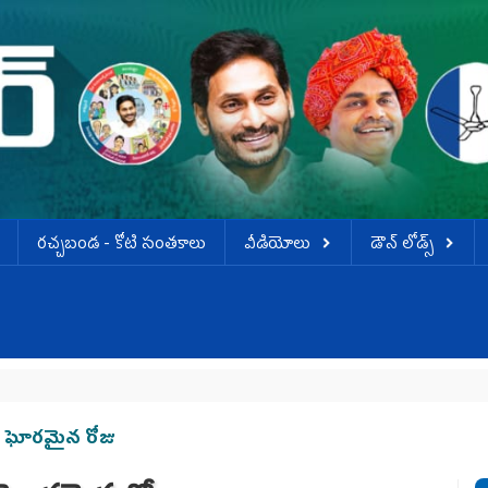
ర‌చ్చ‌బండ‌ - కోటి సంత‌కాలు
వీడియోలు
డౌన్ లోడ్స్
ంటే ఘోరమైన రోజు