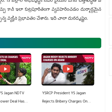
. 13 జిల్లాల అభివృద్ధికి సీఎం వైయస్‌ జగన్‌ చిత్తశుద్ధితో ఓ
చ్చు కానీ ఇలా కుట్రపూరితంగా వ్యవహరించడం దుర్మార్గమైన
చున్న వ్యక్తిని ప్రభావితం చేశారు. ఇది చాలా దురదృష్టం.
YS Jagan NDTV
YSRCP President YS Jagan
 Power Deal Has
Rejects Bribery Charges On
Do With Adani: YS
Adani, Threatens Defamation