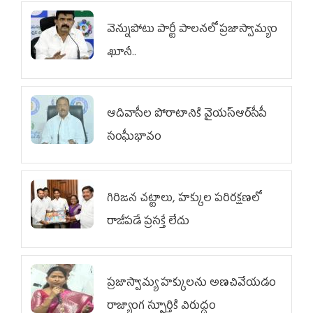
వెన్నుపోటు పార్టీ పాలనలో ప్రజాస్వామ్యం
ఖూనీ..
ఆదివాసీల పోరాటానికి వైయ‌స్ఆర్‌సీపీ
సంఘీభావం
గిరిజన చట్టాలు, హక్కుల పరిరక్షణలో
రాజీపడే ప్రసక్తే లేదు
ప్రజాస్వామ్య హక్కులను అణచివేయడం
రాజ్యాంగ స్ఫూర్తికి విరుద్ధం