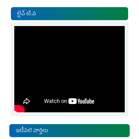
లైవ్ టి.వి
ఇటీవలి వార్తలు