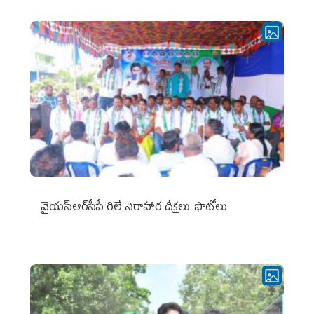
వైయ‌స్ఆర్‌సీపీ రిలే నిరాహార దీక్షలు..ఫొటోలు