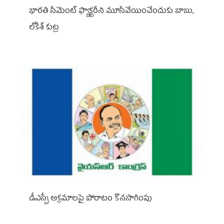
భారతి సిమెంట్ ఫ్యాక్టరీని మూసివేయించేందుకు బాబు,
లోకేశ్ కుట్ర
డీఎస్సీ అక్రమాలపై పోరాటం కొనసాగింపు