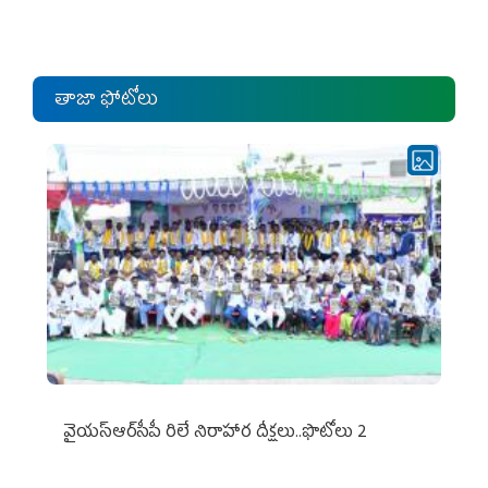
ఎంపీల స‌మావేశం
తాజా ఫోటోలు
వైయ‌స్ఆర్‌సీపీ రిలే నిరాహార దీక్షలు..ఫొటోలు 2