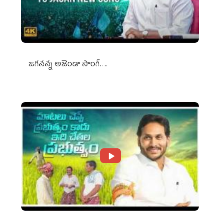
జగనన్న అజెండా సాంగ్….