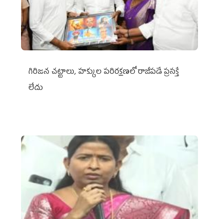
గిరిజన చట్టాలు, హక్కుల పరిరక్షణలో రాజీపడే ప్రసక్తే
లేదు