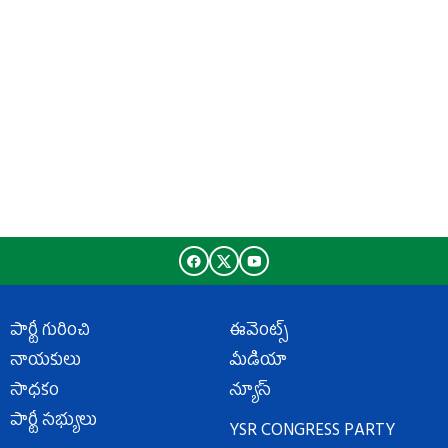
పార్టీ గురించి
ఈవెంట్స్
నాయకులు
మీడియా
సాధకం
న్యూస్
పార్టీ సభ్యులు
YSR CONGRESS PARTY