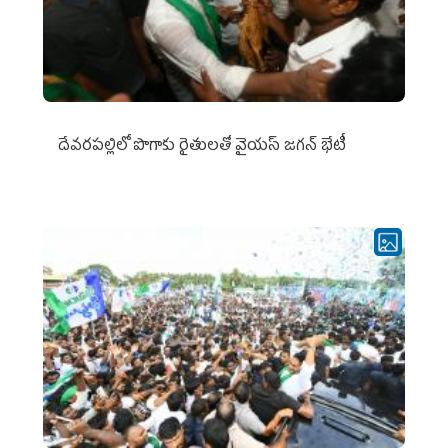
దేవరపల్లిలో పొగాకు రైతులతో వైయస్ జగన్ భేటీ