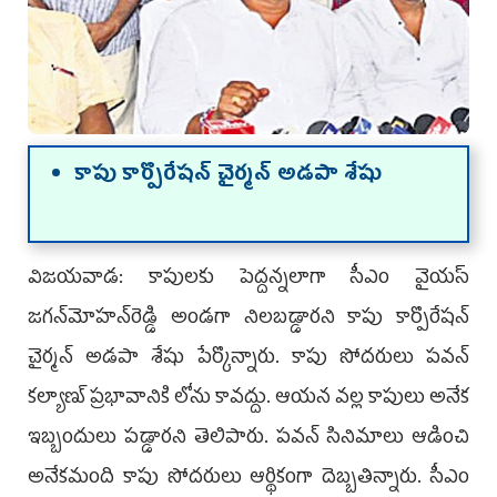
కాపు కార్పొరేషన్‌ చైర్మన్‌ అడపా శేషు
విజ‌య‌వాడ‌: కాపులకు పెద్దన్నలాగా సీఎం వైయ‌స్‌
జగన్‌మోహన్‌రెడ్డి అండగా నిలబడ్డార‌ని కాపు కార్పొరేషన్‌
చైర్మన్‌ అడపా శేషు పేర్కొన్నారు. కాపు సోదరులు పవన్‌
కల్యాణ్‌ ప్రభావానికి లోను కావద్దు. ఆయన వల్ల కాపులు అనేక
ఇబ్బందులు పడ్డార‌ని తెలిపారు. పవన్‌ సినిమాలు ఆడించి
అనేకమంది కాపు సోదరులు ఆర్థికంగా దెబ్బతిన్నారు. సీఎం