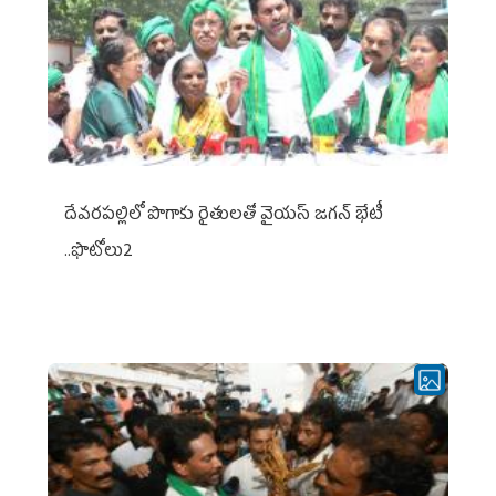
దేవరపల్లిలో పొగాకు రైతులతో వైయస్ జగన్ భేటీ
..ఫొటోలు2