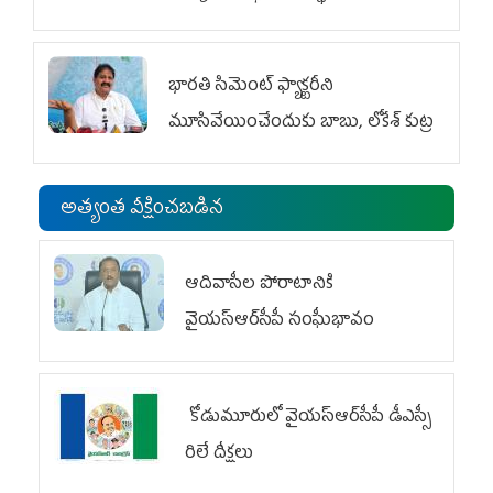
భారతి సిమెంట్ ఫ్యాక్టరీని
మూసివేయించేందుకు బాబు, లోకేశ్ కుట్ర
అత్యంత వీక్షించబడిన
ఆదివాసీల పోరాటానికి
వైయ‌స్ఆర్‌సీపీ సంఘీభావం
కోడుమూరులో వైయ‌స్ఆర్‌సీపీ డీఎస్సీ
రిలే దీక్షలు