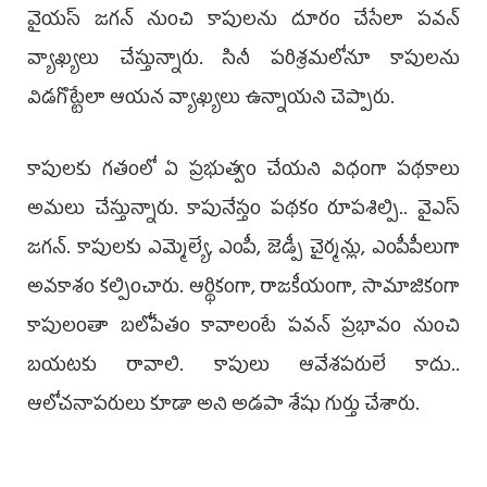
వైయ‌స్‌ జగన్‌ నుంచి కాపులను దూరం చేసేలా పవన్‌
వ్యాఖ్యలు చేస్తున్నారు. సినీ పరిశ్రమలోనూ కాపులను
విడగొట్టేలా ఆయన వ్యాఖ్యలు ఉన్నాయ‌ని చెప్పారు.
కాపులకు గతంలో ఏ ప్రభుత్వం చేయని విధంగా పథకాలు
అమలు చేస్తున్నారు. కాపునేస్తం పథకం రూపశిల్పి.. వైఎస్‌
జగన్‌. కాపులకు ఎమ్మెల్యే, ఎంపీ, జెడ్పీ చైర్మన్లు, ఎంపీపీలుగా
అవకాశం కల్పించారు. ఆర్థికంగా, రాజకీయంగా, సామాజికంగా
కాపులంతా బలోపేతం కావాలంటే పవన్‌ ప్రభావం నుంచి
బయటకు రావాలి. కాపులు ఆవేశపరులే కాదు..
ఆలోచనాపరులు కూడా అని అడ‌పా శేషు గుర్తు చేశారు.