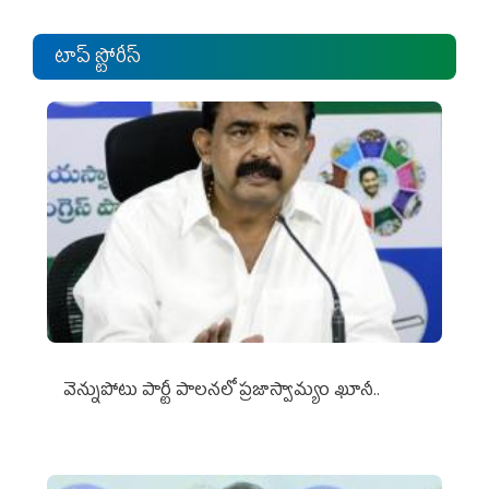
టాప్ స్టోరీస్
వెన్నుపోటు పార్టీ పాలనలో ప్రజాస్వామ్యం ఖూనీ..