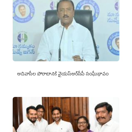
ఆదివాసీల పోరాటానికి వైయ‌స్ఆర్‌సీపీ సంఘీభావం