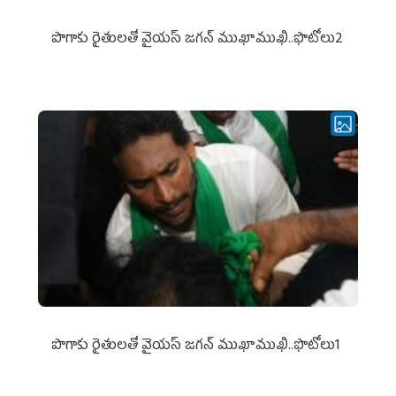
పొగాకు రైతుల‌తో వైయ‌స్ జ‌గ‌న్ ముఖాముఖి..ఫొటోలు2
పొగాకు రైతుల‌తో వైయ‌స్ జ‌గ‌న్ ముఖాముఖి..ఫొటోలు1