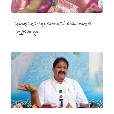
ప్రజాస్వామ్య హక్కులను అణచివేయడం రాజ్యాంగ
స్ఫూర్తికి విరుద్ధం