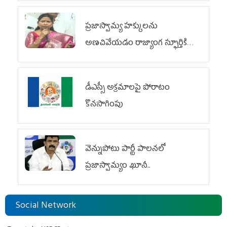
ప్రజాస్వామ్య హక్కులను
అణచివేయడం రాజ్యాంగ స్ఫూర్తికి
విరుద్ధం
డీఎస్సీ అక్రమాలపై పోరాటం
కొనసాగింపు
వెన్నుపోటు పార్టీ పాలనలో
ప్రజాస్వామ్యం ఖూనీ..
Social Network