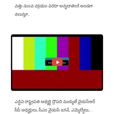
విత్తు నుంచి విక్రయం వరకూ అన్నదాతలకి అండగా
నిలుస్తూ..
ఎన్డీఏ రాష్ట్ర‌ప‌తి అభ్య‌ర్థి ద్రౌప‌ది ముర్ముతో వైయ‌స్ఆర్
సీపీ అధ్య‌క్షులు, సీఎం వైయ‌స్ జ‌గ‌న్, ఎమ్మెల్యేలు,