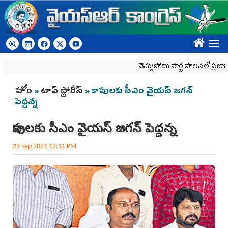
Skip to main content
????
వెన్నుపోటు పార్టీ పాలనలో ప్రజాస్వామ్యం
You are here
హోం
»
టాప్ స్టోరీస్
» కాపులకు సీఎం వైయ‌స్ జ‌గ‌న్‌
పెద్దన్న
కాపులకు సీఎం వైయ‌స్ జ‌గ‌న్‌ పెద్దన్న
29 Sep 2021 12:11 PM