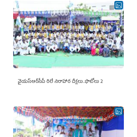
వైయ‌స్ఆర్‌సీపీ రిలే నిరాహార దీక్షలు..ఫొటోలు 2