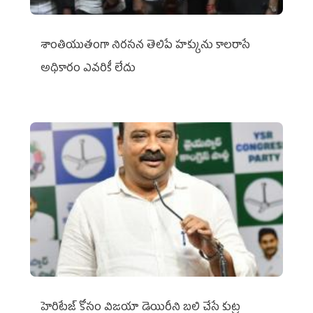
శాంతియుతంగా నిరసన తెలిపే హక్కును కాలరాసే
అధికారం ఎవరికీ లేదు
హెరిటేజ్ కోసం విజయా డెయిరీని బలి చేసే కుట్ర‌