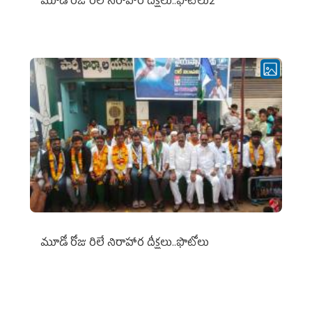
మూడో రోజు రిలే నిరాహార దీక్షలు..ఫొటోలు2
మూడో రోజు రిలే నిరాహార దీక్షలు..ఫొటోలు