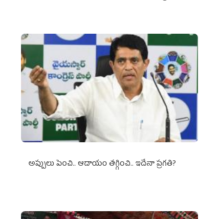
అప్పులు పెంచి.. ఆదాయం తగ్గించి.. ఇదేనా ప్రగతి?