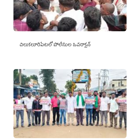
చిలుక‌లూరిపేట‌లో పోలీసుల ఓవ‌రాక్ష‌న్‌