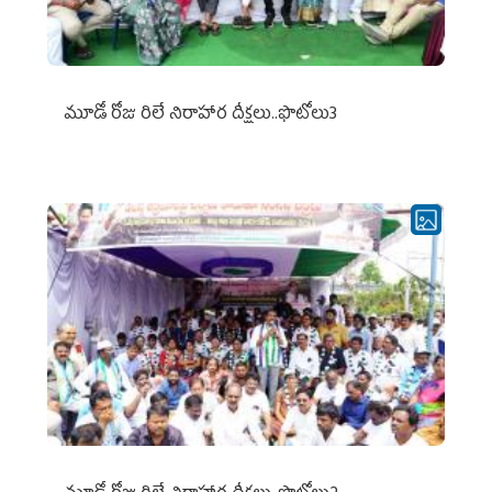
మూడో రోజు రిలే నిరాహార దీక్షలు..ఫొటోలు3