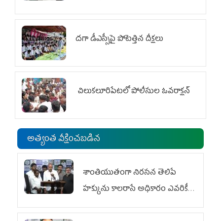
దగా డీఎస్సీపై పోటెత్తిన దీక్షలు
చిలుక‌లూరిపేట‌లో పోలీసుల ఓవ‌రాక్ష‌న్‌
అత్యంత వీక్షించబడిన
శాంతియుతంగా నిరసన తెలిపే
హక్కును కాలరాసే అధికారం ఎవరికీ
లేదు