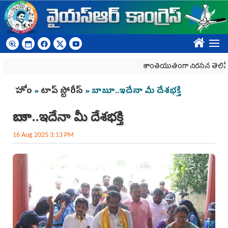
Skip to main content
????
శాంతియుతంగా నిరసన తెలిపే హక్కును
You are here
హోం
»
టాప్ స్టోరీస్
» బాబూ..ఇదేనా మీ దేశ‌భ‌క్తి
బాబూ..ఇదేనా మీ దేశ‌భ‌క్తి
16 Aug 2025 3:13 PM