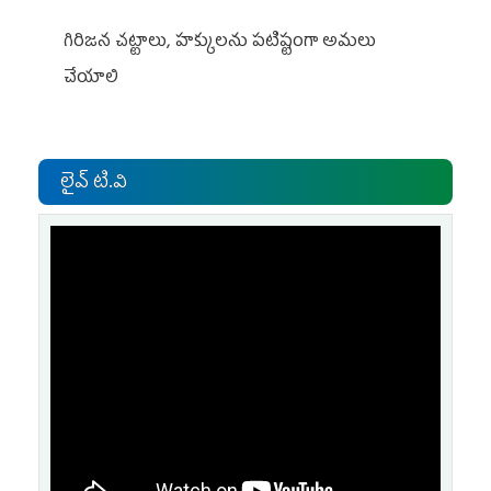
గిరిజన చట్టాలు, హక్కులను పటిష్టంగా అమలు
చేయాలి
లైవ్ టి.వి