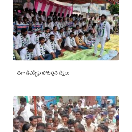
దగా డీఎస్సీపై పోటెత్తిన దీక్షలు