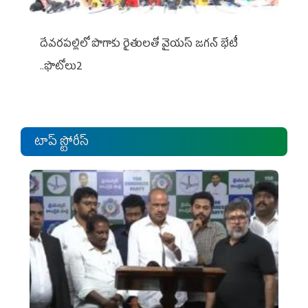
దేవరపల్లిలో పొగాకు రైతులతో వైయస్ జగన్ భేటీ
..ఫొటోలు2
టాప్ స్టోరీస్