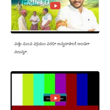
విత్తు నుంచి విక్రయం వరకూ అన్నదాతలకి అండగా
నిలుస్తూ..