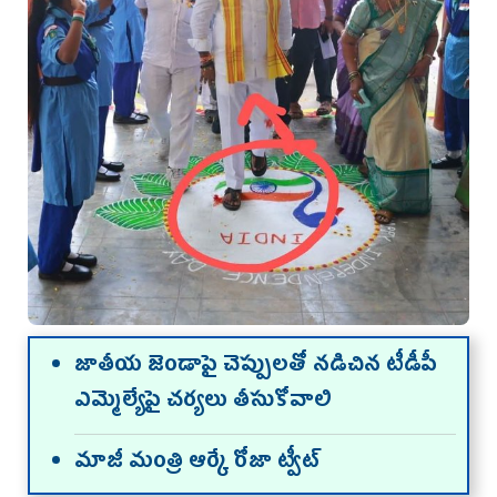
జాతీయ జెండాపై చెప్పులతో న‌డిచిన టీడీపీ
ఎమ్మెల్యేపై చ‌ర్య‌లు తీసుకోవాలి
మాజీ మంత్రి ఆర్కే రోజా ట్వీట్‌