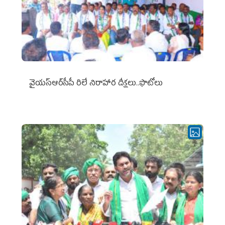
వైయ‌స్ఆర్‌సీపీ రిలే నిరాహార దీక్షలు..ఫొటోలు