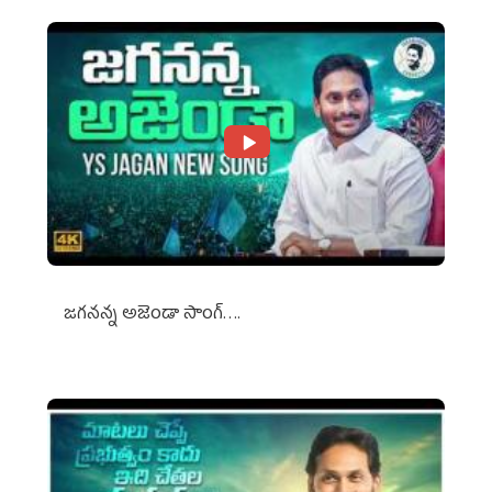
జగనన్న అజెండా సాంగ్….