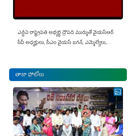
ఎన్డీఏ రాష్ట్ర‌ప‌తి అభ్య‌ర్థి ద్రౌప‌ది ముర్ముతో వైయ‌స్ఆర్
సీపీ అధ్య‌క్షులు, సీఎం వైయ‌స్ జ‌గ‌న్, ఎమ్మెల్యేలు,
ఎంపీల స‌మావేశం
తాజా ఫోటోలు