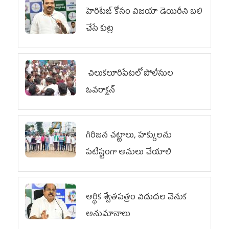
హెరిటేజ్ కోసం విజయా డెయిరీని బలి
చేసే కుట్ర‌
చిలుక‌లూరిపేట‌లో పోలీసుల
ఓవ‌రాక్ష‌న్‌
గిరిజన చట్టాలు, హక్కులను
పటిష్టంగా అమలు చేయాలి
ఆర్థిక శ్వేతపత్రం విడుదల వెనుక
అనుమానాలు