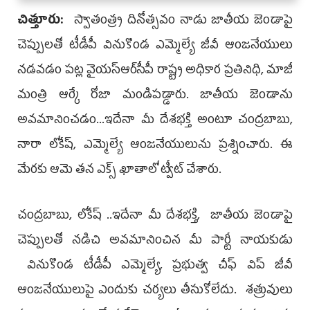
చిత్తూరు:
స్వాతంత్ర్య దినోత్స‌వం నాడు జాతీయ జెండాపై
చెప్పులతో టీడీపీ వినుకొండ ఎమ్మెల్యే జీవీ ఆంజ‌నేయులు
న‌డ‌వ‌డం ప‌ట్ల వైయ‌స్ఆర్‌సీపీ రాష్ట్ర అధికార ప్ర‌తినిధి, మాజీ
మంత్రి ఆర్కే రోజా మండిప‌డ్డారు. జాతీయ జెండాను
అవ‌మానించ‌డం...ఇదేనా మీ దేశ‌భ‌క్తి అంటూ చంద్ర‌బాబు,
నారా లోకేష్‌, ఎమ్మెల్యే ఆంజ‌నేయులును ప్ర‌శ్నించారు. ఈ
మేర‌కు ఆమె త‌న ఎక్స్ ఖాతాలో ట్వీట్ చేశారు.
చంద్ర‌బాబు, లోకేష్ ..ఇదేనా మీ దేశభక్తి, జాతీయ జెండాపై
చెప్పులతో నడిచి అవమానించిన మీ పార్టీ నాయ‌కుడు
వినుకొండ టీడీపీ ఎమ్మెల్యే, ప్రభుత్వ చీఫ్ విప్ జీవీ
ఆంజనేయులుపై ఎందుకు చ‌ర్య‌లు తీసుకోలేదు. శత్రువులు