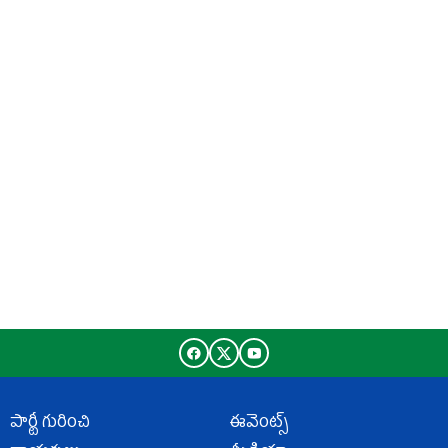
పార్టీ గురించి
ఈవెంట్స్