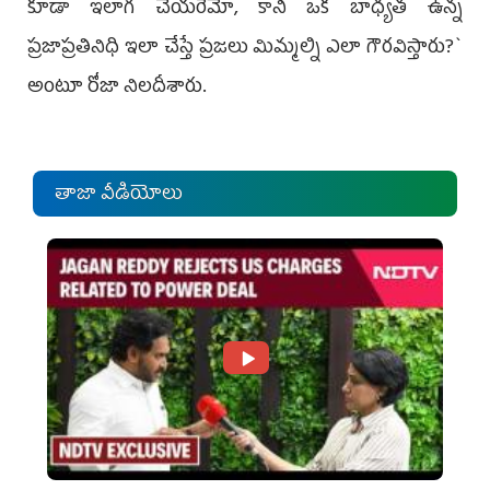
కూడా ఇలాగ చేయరేమో, కానీ ఒక బాధ్యత ఉన్న
ప్రజాప్రతినిధి ఇలా చేస్తే ప్రజలు మిమ్మల్ని ఎలా గౌరవిస్తారు?`
అంటూ రోజా నిల‌దీశారు.
తాజా వీడియోలు