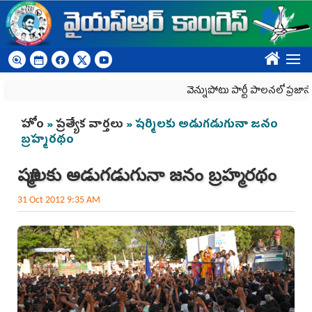
Skip to main content
????
వెన్నుపోటు పార్టీ పాలనలో ప్రజాస్వామ్యం
You are here
హోం
»
ప్రత్యేక వార్తలు
» షర్మిలకు అడుగడుగునా జనం
బ్రహ్మరథం
షర్మిలకు అడుగడుగునా జనం బ్రహ్మరథం
31 Oct 2012 9:35 AM