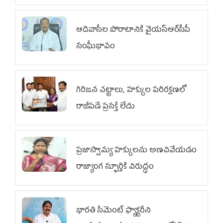
ఆదివాసీల పోరాటానికి వైయ‌స్ఆర్‌సీపీ
సంఘీభావం
గిరిజన చట్టాలు, హక్కుల పరిరక్షణలో
రాజీపడే ప్రసక్తే లేదు
ప్రజాస్వామ్య హక్కులను అణచివేయడం
రాజ్యాంగ స్ఫూర్తికి విరుద్ధం
భారతి సిమెంట్ ఫ్యాక్టరీని