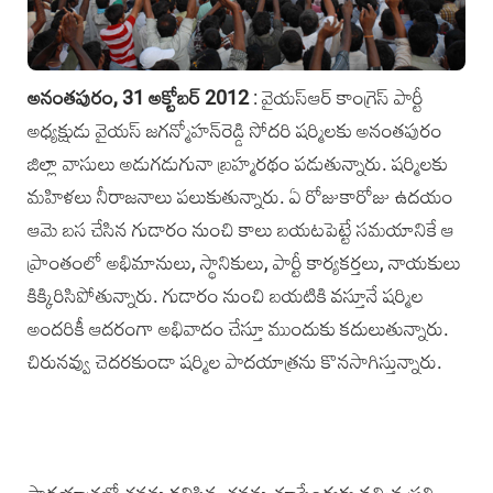
అనంతపురం, 31 అక్టోబర్‌ 2012
: వైయస్‌ఆర్‌ కాంగ్రెస్‌ పార్టీ
అధ్యక్షుడు వైయస్‌ జగన్మోహన్‌రెడ్డి సోదరి షర్మిలకు అనంతపురం
జిల్లా వాసులు అడుగడుగునా బ్రహ్మరథం పడుతున్నారు. షర్మిలకు
మహిళలు నీరాజనాలు పలుకుతున్నారు. ఏ రోజుకారోజు ఉదయం
ఆమె బస చేసిన గుడారం నుంచి కాలు బయటపెట్టే సమయానికే ఆ
ప్రాంతంలో అభిమానులు, స్థానికులు, పార్టీ కార్యకర్తలు, నాయకులు
కిక్కిరిసిపోతున్నారు. గుడారం నుంచి బయటికి వస్తూనే షర్మిల
అందరికీ ఆదరంగా అభివాదం చేస్తూ ముందుకు కదులుతున్నారు.
చిరునవ్వు చెదరకుండా షర్మిల పాదయాత్రను కొనసాగిస్తున్నారు.