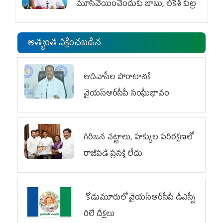
మూసివేయించేందుకు బాబు, లోకేశ్ కుట్ర
అత్యంత వీక్షించబడిన
ఆదివాసీల పోరాటానికి
వైయ‌స్ఆర్‌సీపీ సంఘీభావం
గిరిజన చట్టాలు, హక్కుల పరిరక్షణలో
రాజీపడే ప్రసక్తే లేదు
కోడుమూరులో వైయ‌స్ఆర్‌సీపీ డీఎస్సీ
రిలే దీక్షలు