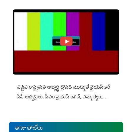
ఎన్డీఏ రాష్ట్ర‌ప‌తి అభ్య‌ర్థి ద్రౌప‌ది ముర్ముతో వైయ‌స్ఆర్
సీపీ అధ్య‌క్షులు, సీఎం వైయ‌స్ జ‌గ‌న్, ఎమ్మెల్యేలు,
ఎంపీల స‌మావేశం
తాజా ఫోటోలు