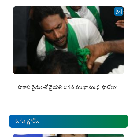
పొగాకు రైతుల‌తో వైయ‌స్ జ‌గ‌న్ ముఖాముఖి..ఫొటోలు1
టాప్ స్టోరీస్