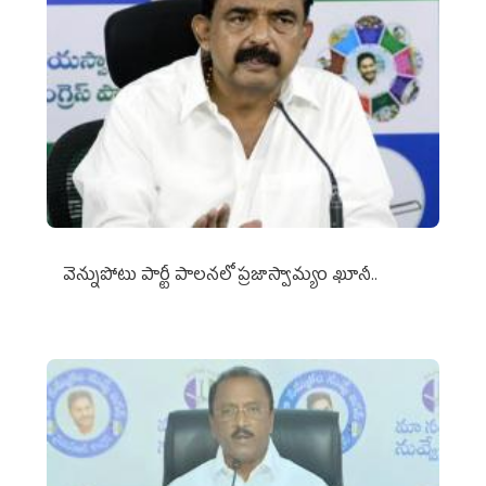
వెన్నుపోటు పార్టీ పాలనలో ప్రజాస్వామ్యం ఖూనీ..