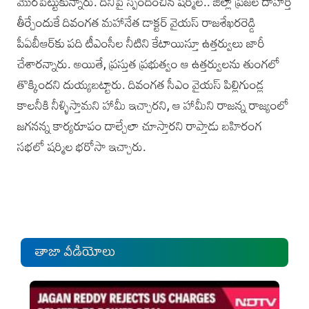
మొరపెట్టుకున్నారు. దీనిపై స్పందించిన షర్మిల.. జిల్లా ప్రజల దాహార్తి
తీర్చేందుకే దివంగత మహానేత డాక్టర్ వై‌యస్ రాజశేఖరరెడ్డి
‌పీఏబీఆర్‌కు పది టీఎంసీల నీటిని కేటాయిస్తూ ఉత్తర్వులు జారీ
చేశారన్నారు. అయితే, ప్రస్తుత ప్రభుత్వం ఆ ఉత్తర్వులను తుంగలో
తొక్కిందని దుయ్యబట్టారు. దివంగత సీఎం వైయస్ పిల్లిగుండ్ల
కాలనీకి నీళ్ళిస్తామని హామీ ఇచ్చారని, ఆ హామీని రాజన్న రాజ్యంలో
జగనన్న కార్యరూపం దాల్చేలా చూస్తారని రాప్తాడు బహిరంగ
సభలో షర్మిల భరోసా ఇచ్చారు.
తాజా వీడియోలు