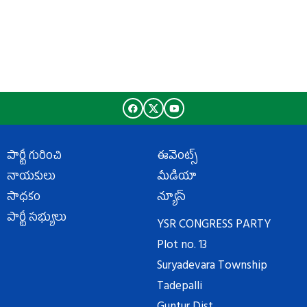
పార్టీ గురించి
ఈవెంట్స్
నాయకులు
మీడియా
సాధకం
న్యూస్
పార్టీ సభ్యులు
YSR CONGRESS PARTY
Plot no. 13
Suryadevara Township
Tadepalli