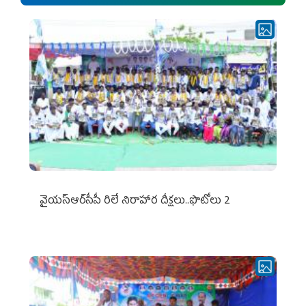
వైయ‌స్ఆర్‌సీపీ రిలే నిరాహార దీక్షలు..ఫొటోలు 2