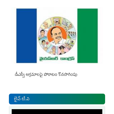
డీఎస్సీ అక్రమాలపై పోరాటం కొనసాగింపు
లైవ్ టి.వి