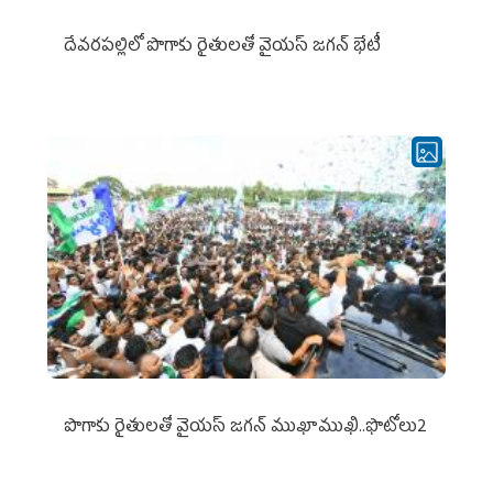
దేవరపల్లిలో పొగాకు రైతులతో వైయస్ జగన్ భేటీ
పొగాకు రైతుల‌తో వైయ‌స్ జ‌గ‌న్ ముఖాముఖి..ఫొటోలు2