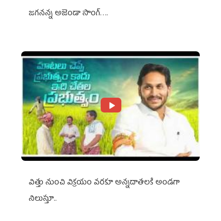
జగనన్న అజెండా సాంగ్….
విత్తు నుంచి విక్రయం వరకూ అన్నదాతలకి అండగా
నిలుస్తూ..