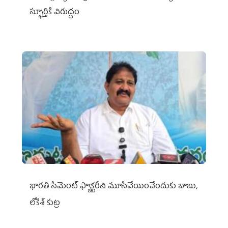
స్ఫూర్తికి విరుద్ధం
భారతి సిమెంట్ ఫ్యాక్టరీని మూసివేయించేందుకు బాబు,
లోకేశ్ కుట్ర