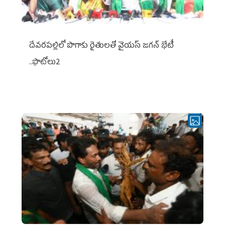
దేవరపల్లిలో పొగాకు రైతులతో వైయస్ జగన్ భేటీ
..ఫొటోలు2