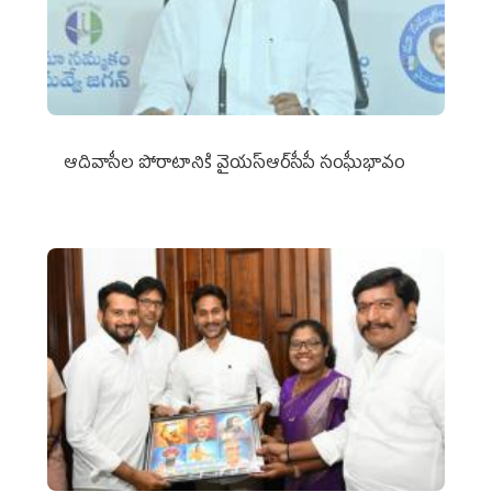
ఆదివాసీల పోరాటానికి వైయ‌స్ఆర్‌సీపీ సంఘీభావం