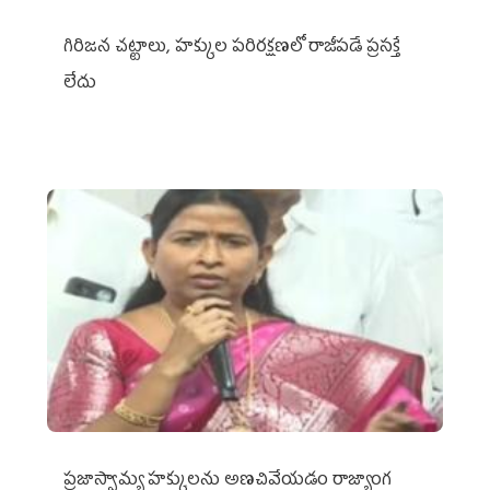
గిరిజన చట్టాలు, హక్కుల పరిరక్షణలో రాజీపడే ప్రసక్తే
లేదు
ప్రజాస్వామ్య హక్కులను అణచివేయడం రాజ్యాంగ