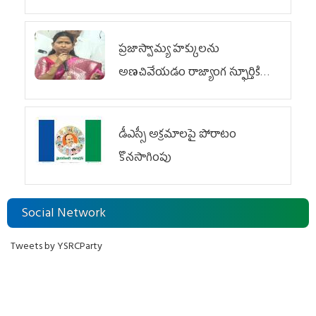
ప్రజాస్వామ్య హక్కులను
అణచివేయడం రాజ్యాంగ స్ఫూర్తికి
విరుద్ధం
డీఎస్సీ అక్రమాలపై పోరాటం
కొనసాగింపు
Social Network
Tweets by YSRCParty