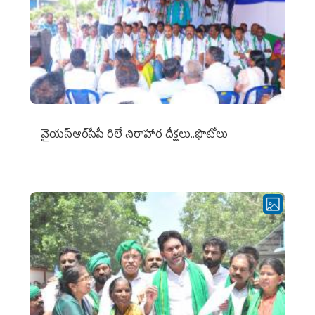
వైయ‌స్ఆర్‌సీపీ రిలే నిరాహార దీక్షలు..ఫొటోలు