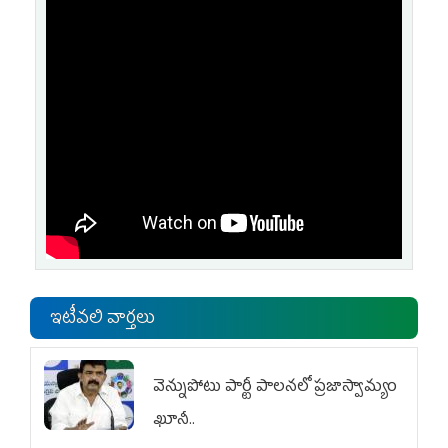
ఇటీవలి వార్తలు
వెన్నుపోటు పార్టీ పాలనలో ప్రజాస్వామ్యం
ఖూనీ..