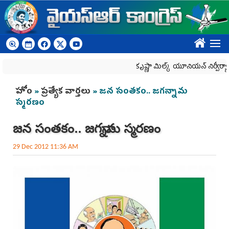
Skip to main content
????
కృష్ణా మిల్క్‌ యూనియన్‌ నిర్వీర్యానికి ప్రభు
You are here
హోం
»
ప్రత్యేక వార్తలు
» జన సంతకం.. జగన్నామ
స్మరణం
జన సంతకం.. జగన్నామ స్మరణం
29 Dec 2012 11:36 AM