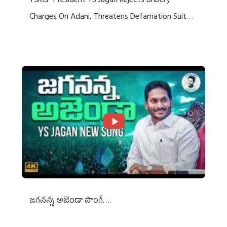
YSRCP President YS Jagan Rejects Bribery
Charges On Adani, Threatens Defamation Suit
Against Media Groups
జగనన్న అజెండా సాంగ్….