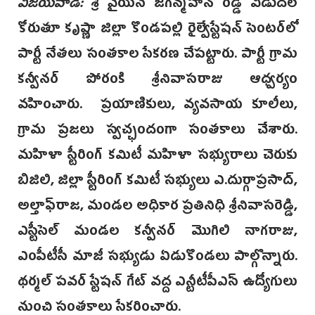
విజయవాడ:
శ్రీ వైయస్ జగన్మోహన్‌ రెడ్డి విడుదల
కోరుతూ కృష్ణా జిల్లా కొండపల్లి రైల్వేస్టేషన్ సెంటర్‌లో
పార్టీ నేతలు సంతకాల సేకరణ చేపట్టారు. పార్టీ గ్రామ
కన్వీనర్ పోరంకి శ్రీనివాసరాజు ఆధ్వర్యం
వహించారు. ప్రయాణికులు, వ్యవసాయ కూలీలు,
గ్రామ ప్రజలు స్వచ్ఛందంగా సంతకాలు చేశారు.
మహిళా స్టీరింగ్ కమిటీ మహిళా సభ్యురాలు చెరుకు
బిజిలి, జిల్లా స్టీరింగ్ కమిటీ సభ్యులు ఎ.దుర్గాప్రసాద్,
అల్తాఫ్‌రాజ, మండల అధికార ప్రతినిధి శ్రీనివాసరెడ్డి,
ఎస్టీసెల్ మండల కన్వీనర్ మొగిలి నాగరాజు,
ఎంపీటీసీ మాజీ సభ్యుడు ఏడుకొండలు పాల్గొన్నారు.
థర్మల్‌ పవర్ స్టేషన్ గేట్ వద్ద ఎన్టీటీపీఎస్ ఉద్యోగులు
నుంచి సంతకాలు సేకరించారు.