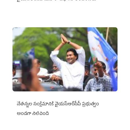
నేతన్నల సంక్షేమానికి వైయ‌స్ఆర్‌సీపీ ప్రభుత్వం
అండగా నిలిచింది