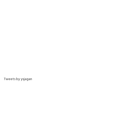
Tweets by ysjagan