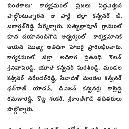
సంతకాలు’ కార్యక్రమంలో ప్రజలు పెద్దఎత్తున
పాల్గొంటున్నారని ఆ పార్టీ జిల్లా కన్వీనర్ బి.
జనార్దన్‌రెడ్డి పేర్కొన్నారు. కుత్బుల్లాపూర్ గ్రామంలో
కూన దయానంద్‌గౌడ్ ఆధ్వర్యంలో కార్యక్రమానికి
ఆయన ముఖ్య అతిథిగా హాజరై ప్రారంభించారు.
కార్యక్రమంలో జిల్లా అధికార ప్రతినిధి కొలన్
శ్రీనివాస్‌రెడ్డి, యూత్ కన్వీనర్ సురేశ్‌రెడ్డి, మండల
కన్వీనర్ నరేందర్‌రెడ్డి, సేవాదళ్ మండల కన్వీనర్
ధన్‌రాజ్ యాదవ్, డివిజన్ కన్వీనర్లు కాట్రెడ్డి
రమణారెడ్డి, కొట్టె శంకర్, శ్రీకాంత్‌గౌడ్ తదితరులు
పాల్గొన్నారు.