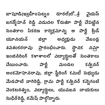
జూపూడి(ఇబ్రహీంపట్నం రూరల్)లో..
.శ్రీ వైయస్
జగన్మోహన్‌ రెడ్డి విడుదల కోరుతూ పార్టీ చేపట్టిన
సంతకాల సేకరణ కార్యక్రమాన్ని ఆ పార్టీ ట్రేడ్
యూనియన్ జిల్లా అధ్యక్షుడు వేజండ్ల
శివశంకరరావు ప్రారంభించారు. స్థానిక నిమ్రా
ఇంజినీరింగ్ కళాశాలలో విద్యార్థులతో సంతకాలు
చేయించారు. పార్టీ మండల కన్వీనర్
అంకమోహనరావు, జిల్లా స్టీరింగ్ కమిటీ సభ్యుడు
మేడపాటి నాగిరెడ్డి, గ్రామ పార్టీ కన్వీనర్ కన్నెగంటి
వెంకటరత్నం, విద్యార్థులు, యువజన నాయకులు
సుధీర్‌రెడ్డి, రమేష్ పాల్గొన్నారు.