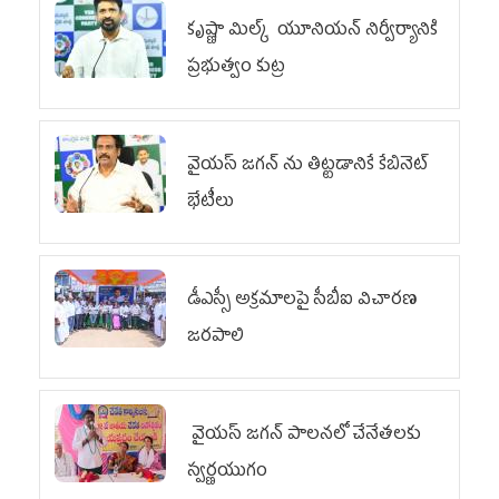
కృష్ణా మిల్క్‌ యూనియన్‌ నిర్వీర్యానికి
ప్రభుత్వం కుట్ర
వైయ‌స్ జగన్‌ ను తిట్టడానికే కేబినెట్‌
భేటీలు
డీఎస్సీ అక్రమాలపై సీబీఐ విచారణ
జరపాలి
వైయ‌స్ జగన్ పాలనలో చేనేతలకు
స్వర్ణయుగం