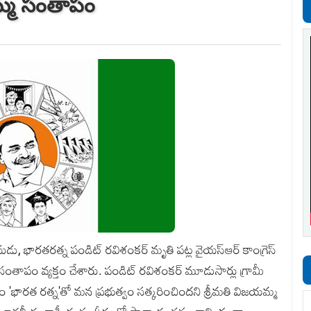
యమ్మ సంతాపం
ంసుడు, భారతరత్న పండిట్‌ రవిశంకర్‌ మృతి పట్ల వైయస్‌ఆర్‌ కాంగ్రెస్‌
 సంతాపం వ్యక్తం చేశారు. పండిట్‌ రవిశంకర్‌ మూడుసార్లు గ్రామీ
రం 'భారత రత్న'తో మన ప్రభుత్వం సత్కరించిందని శ్రీమతి విజయమ్మ