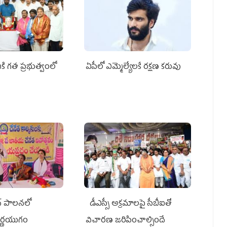
కి గత ప్రభుత్వంలో
ఏపీలో ఎమ్మెల్యేల‌కే ర‌క్ష‌ణ క‌రువు
్ పాలనలో
డీఎస్సీ అక్రమాలపై సీబీఐతో
వర్ణయుగం
విచారణ జరిపించాల్సిందే