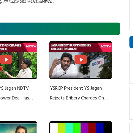
ాఢ సానుభూతిని తెలియజేశారు.
YS Jagan NDTV
YSRCP President YS Jagan
 Power Deal Has
Rejects Bribery Charges On
Do With Adani: YS
Adani, Threatens Defamation
ts US Charges
Suit Against Media Groups