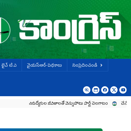
లైవ్ టి.వి
వైయస్ఆర్-పథకాలు
సంప్రదించండి
నిరుద్యోగుల జీవితాలతో వెన్నుపోటు పార్టీ చెలగాటం
చేనేత రంగానికి గత