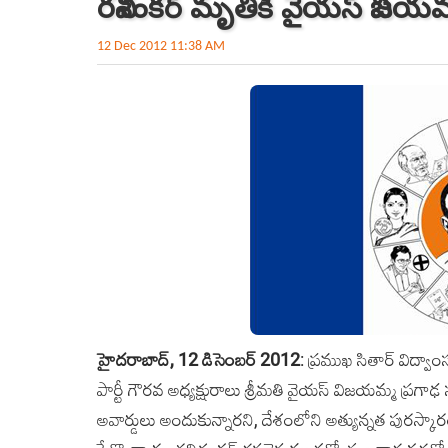
రవిశంకర్‌ మృతికి వైయస్‌ విజ
12 Dec 2012 11:38 AM
హైదరాబాద్, 12 డిసెంబర్‌ 2012
: ప్రముఖ సితార్‌ విద్వా
పార్టీ గౌరవ అధ్యక్షురాలు శ్రీమతి వైయస్‌ విజయమ్మ ప్రగాఢ
అవార్డులు అందుకున్నారని, దేశంలోని అత్యున్నత పురస్కా