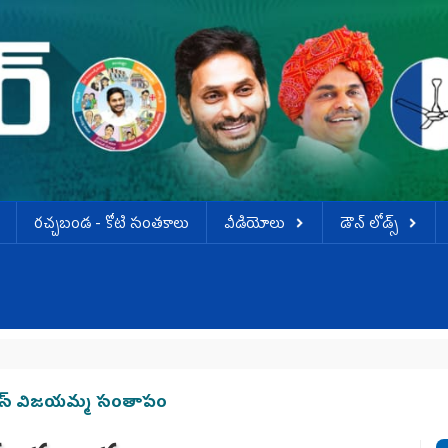
ర‌చ్చ‌బండ‌ - కోటి సంత‌కాలు
వీడియోలు
డౌన్ లోడ్స్
ైయస్‌ విజయమ్మ సంతాపం