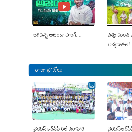
జగనన్న అజెండా సాంగ్….
విత్తు నుంచి
అన్నదాతలకి 
తాజా ఫోటోలు
వైయ‌స్ఆర్‌సీపీ రిలే నిరాహార
వైయ‌స్ఆర్‌సీ