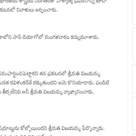
 భారతీయ శాస్త్రీయ సంగీతంతో పాశ్యాత్య ప్రపంచాన్ని కూడా
రకటనలో నివాళులు అర్పించారు.
రికాలోని సాన్ డియాగోలో మంగళవారం కన్నుమూశారు.
ని సముపార్జించిపెట్టారని తన ప్రకటనలో శ్రీమతి విజయమ్మ
ఘనత రవిశంకర్‌కే దక్కుతుందని ఆమె కొనియాడారు. పండిట్‌
ర్చలేనిది అనీ శ్రీమతి విజయమ్మ వ్యాఖ్యానించారు.
రాట్టును కోల్పోయిందని శ్రీమతి విజయమ్మ పేర్కొన్నారు.