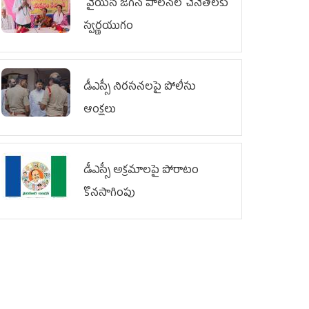
వైయ‌స్ జగన్ పాలనలో చేనేతలకు
స్వర్ణయుగం
డీఎస్సీ నిరసనలపై పోలీసు
ఆంక్షలు
డీఎస్సీ అక్రమాలపై పోరాటం
కొనసాగింపు