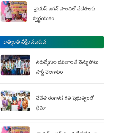
వైయ‌స్ జగన్ పాలనలో చేనేతలకు
స్వర్ణయుగం
అత్యంత వీక్షించబడిన
నిరుద్యోగుల జీవితాలతో వెన్నుపోటు
పార్టీ చెలగాటం
చేనేత రంగానికి గత ప్రభుత్వంలో
ధీమా