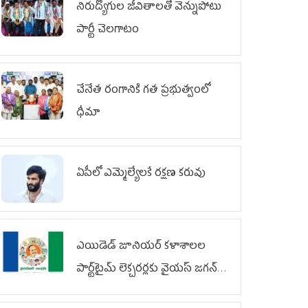
నిరుద్యోగుల జీవితాలతో వెన్నుపోటు
పార్టీ చెలగాటం
చేనేత రంగానికి గత ప్రభుత్వంలో
ధీమా
ఏపీలో ఎమ్మెల్యేల‌కే ర‌క్ష‌ణ క‌రువు
ఎయిడెడ్‌ జూనియర్‌ కళాశాలల
పార్ట్‌టైమ్‌ లెక్చరర్లకు వైయ‌స్ జగన్
భరోసా