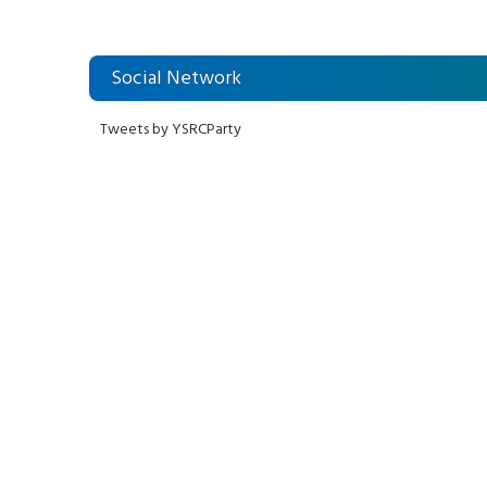
జగన్ భరోసా
Social Network
Tweets by YSRCParty