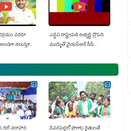
 విక్రయం వరకూ
ఎన్డీఏ రాష్ట్ర‌ప‌తి అభ్య‌ర్థి ద్రౌప‌ది
అండగా నిలుస్తూ..
ముర్ముతో వైయ‌స్ఆర్ సీపీ
అధ్య‌క్షులు, సీఎం వైయ‌స్ జ‌గ‌న్,
ఎమ్మెల్యేలు, ఎంపీల స‌మావేశం
పీ రిలే నిరాహార
దేవరపల్లిలో పొగాకు రైతులతో