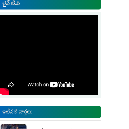
లైవ్ టి.వి
ఇటీవలి వార్తలు