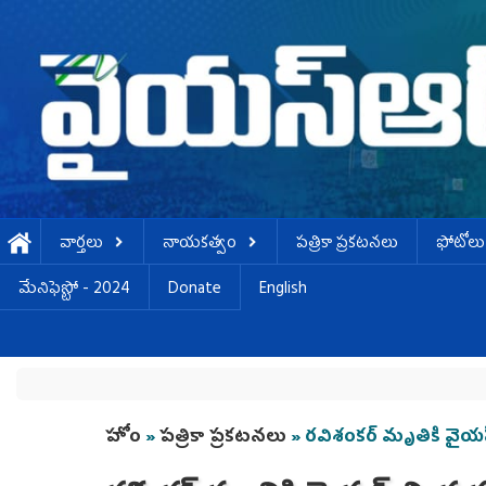
Skip to main content
వార్తలు
నాయకత్వం
పత్రికా ప్రకటనలు
ఫోటోలు
మేనిఫెస్టో - 2024
Donate
English
You are here
హోం
»
పత్రికా ప్రకటనలు
» రవిశంకర్‌ మృతికి వ