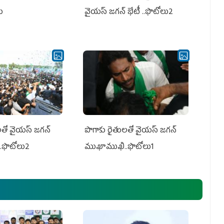
లు
వైయస్ జగన్ భేటీ ..ఫొటోలు2
తో వైయ‌స్ జ‌గ‌న్
పొగాకు రైతుల‌తో వైయ‌స్ జ‌గ‌న్
.ఫొటోలు2
ముఖాముఖి..ఫొటోలు1