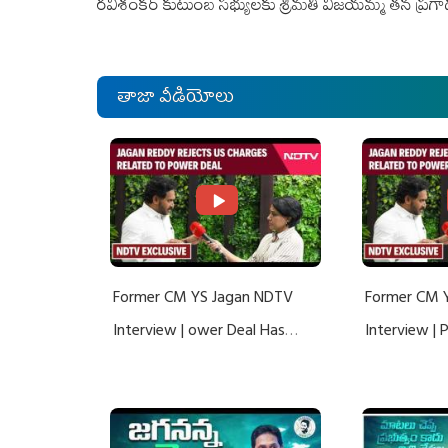
రవిశంకర్‌ కుటుంబ సభ్యులకు శ్రీమతి విజయమ్మ తన ప్రగ
తాజా వీడియోలు
Former CM YS Jagan NDTV
Former CM 
Interview | ower Deal Has
Interview |
Nothing To Do With Adani: YS
Nothing To 
Jagan Rejects US Charges
Jagan Rejec