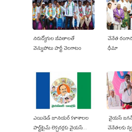
నిరుద్యోగుల జీవితాలతో
చేనేత రంగాని
వెన్నుపోటు పార్టీ చెలగాటం
ధీమా
ఎయిడెడ్‌ జూనియర్‌ కళాశాలల
వైయ‌స్ జగన
పార్ట్‌టైమ్‌ లెక్చరర్లకు వైయ‌స్
చేనేతలకు స్