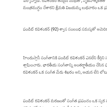
పేర్కొన్నారు. రవిశంకర్‌ తనదైన ముద్రతో, సృజనాత్మకతతో
మంత్రముగ్ధం చేశారని శ్రీమతి విజయమ్మ బుధవారం ఒక ప్
పండిట్ రవిశంక‌ర్‌ (92) శ్వాస సంబంధ సమస్యతో అమె
హిందుస్తానీ సంగీతానికి పండిట్‌ రవిశంకర్‌ ఎనలేని కీర్తి
శ్లాఘించారు. భారతీయ సంగీతాన్ని అంతర్జాతీయం చేసిన 
రవిశంకర్‌ ఒక సంగీత మేరు శిఖరం అని, ఆయన లేని లోటు తీ
పండిట్‌ రవిశంకర్‌ మరణంతో సంగీత ప్రపంచం ఒక స్వర సమ్