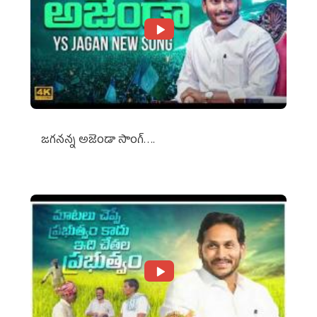
జగనన్న అజెండా సాంగ్….