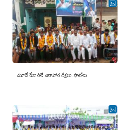
మూడో రోజు రిలే నిరాహార దీక్షలు..ఫొటోలు