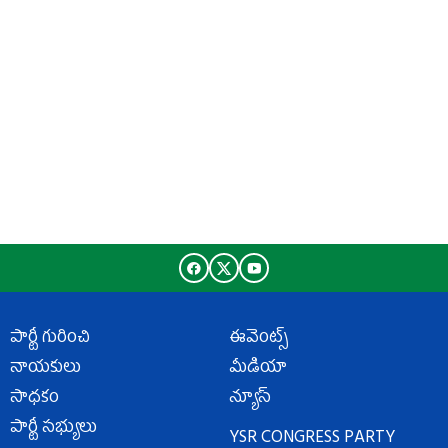
పార్టీ గురించి
ఈవెంట్స్
నాయకులు
మీడియా
సాధకం
న్యూస్
పార్టీ సభ్యులు
YSR CONGRESS PARTY