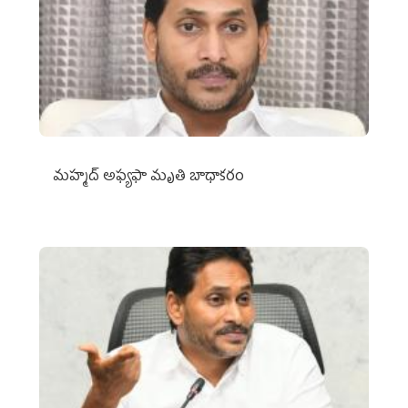
మహ్మద్‌ అఫ్యఫా మృతి బాధాకరం