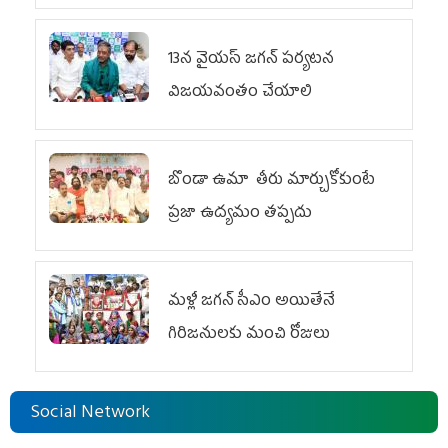
13న వైయస్‌ జగన్‌ పర్యటన
విజయవంతం చేయాలి
బొండా ఉమా తీరు మార్చుకోకుంటే
ప్రజా ఉద్యమం తప్పదు
మళ్లీ జగన్ సీఎం అయితేనే
గిరిజనులకు మంచి రోజులు
Social Network