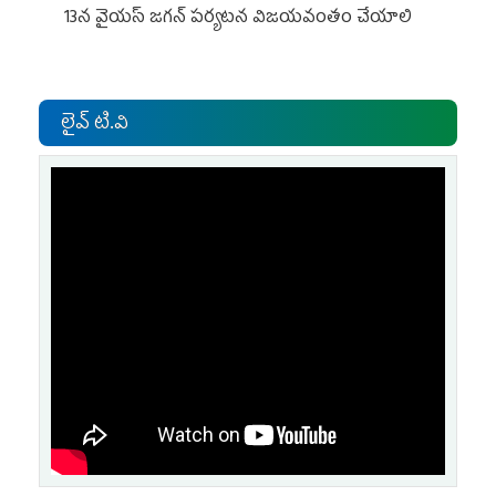
13న వైయస్‌ జగన్‌ పర్యటన విజయవంతం చేయాలి
లైవ్ టి.వి