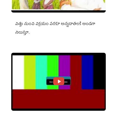
విత్తు నుంచి విక్రయం వరకూ అన్నదాతలకి అండగా
నిలుస్తూ..