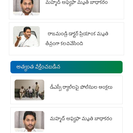
మహ్మద్‌ అఫ్యఫా మృతి బాధాకరం
రాజమండ్రి డాక్టర్‌ ప్రియాంక మృతి
తీవ్రంగా కలచివేసింది
అత్యంత వీక్షించబడిన
డీఎస్సీ ర్యాలీలపై పోలీసుల ఆంక్షలు
మహ్మద్‌ అఫ్యఫా మృతి బాధాకరం