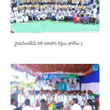
వైయ‌స్ఆర్‌సీపీ రిలే నిరాహార దీక్షలు..ఫొటోలు 2