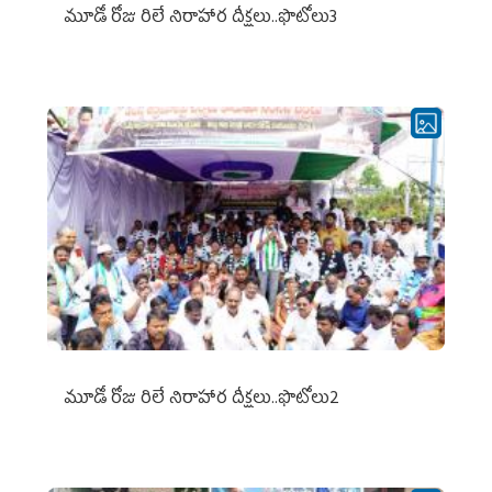
మూడో రోజు రిలే నిరాహార దీక్షలు..ఫొటోలు3
మూడో రోజు రిలే నిరాహార దీక్షలు..ఫొటోలు2