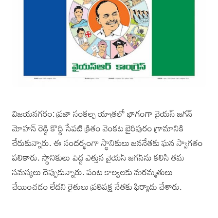
విజయనగరం: ప్రజా సంకల్ప యాత్రలో భాగంగా వైయస్‌ జగన్‌
మోహన్‌ రెడ్డి కొద్ది సేపటి క్రితం వెంకట బైరిపురం గ్రామానికి
చేరుకున్నారు. ఈ సందర్భంగా స్థానికులు జననేతకు ఘన స్వాగతం
పలికారు. స్థానికులు పెద్ద ఎత్తున వైయస్‌ జగన్‌ను కలిసి తమ
సమస్యలు చెప్పుకున్నారు. పంట కాల్వలకు మరమ్మతులు
చేయించడం లేదని రైతులు ప్రతిపక్ష నేతకు ఫిర్యాదు చేశారు.