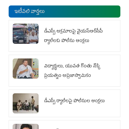
ఇటీవలి వార్తలు
డీఎస్సీ అక్రమాలపై వైయ‌స్ఆర్‌సీపీ
ర్యాలీలకు పోలీసు ఆంక్షలు
విద్యార్థులు, యువత గొంతు నొక్కే
ప్రయత్నం అప్రజాస్వామికం
డీఎస్సీ ర్యాలీలపై పోలీసుల ఆంక్షలు