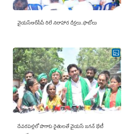
వైయ‌స్ఆర్‌సీపీ రిలే నిరాహార దీక్షలు..ఫొటోలు
దేవరపల్లిలో పొగాకు రైతులతో వైయస్ జగన్ భేటీ