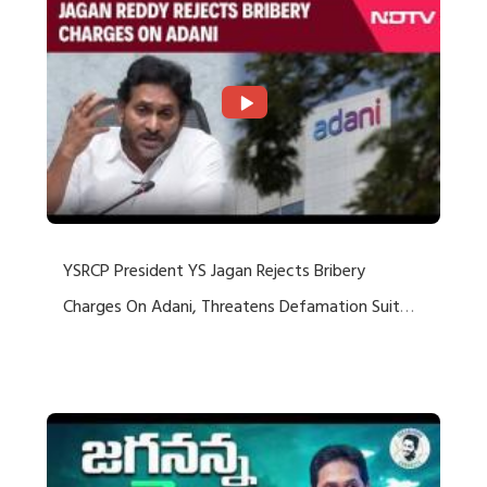
YSRCP President YS Jagan Rejects Bribery
Charges On Adani, Threatens Defamation Suit
Against Media Groups