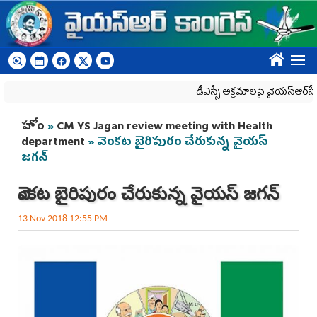
Skip to main content
????
డీఎస్సీ అక్రమాలపై వైయ‌స్ఆర్‌సీపీ ర్యా
You are here
హోం
»
CM YS Jagan review meeting with Health
department
» వెంకట బైరిపురం చేరుకున్న వైయస్‌
జగన్‌
వెంకట బైరిపురం చేరుకున్న వైయస్‌ జగన్‌
13 Nov 2018 12:55 PM