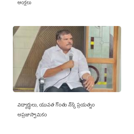
ఆంక్షలు
విద్యార్థులు, యువత గొంతు నొక్కే ప్రయత్నం
అప్రజాస్వామికం