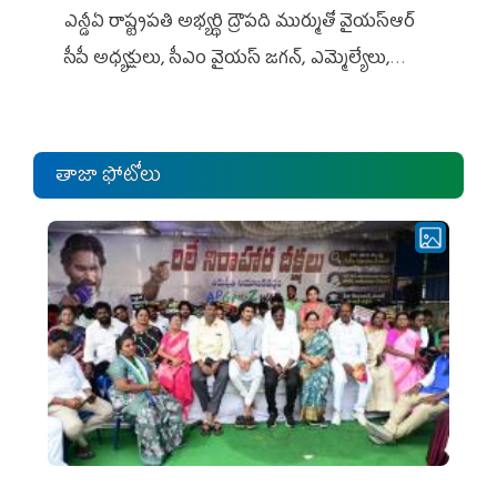
ఎన్డీఏ రాష్ట్ర‌ప‌తి అభ్య‌ర్థి ద్రౌప‌ది ముర్ముతో వైయ‌స్ఆర్
సీపీ అధ్య‌క్షులు, సీఎం వైయ‌స్ జ‌గ‌న్, ఎమ్మెల్యేలు,
ఎంపీల స‌మావేశం
తాజా ఫోటోలు