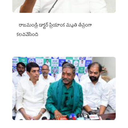
రాజమండ్రి డాక్టర్‌ ప్రియాంక మృతి తీవ్రంగా
కలచివేసింది