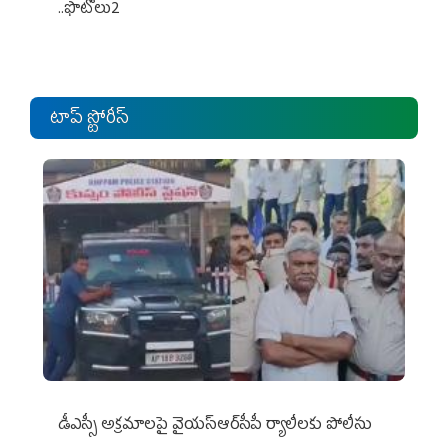
..ఫొటోలు2
టాప్ స్టోరీస్
డీఎస్సీ అక్రమాలపై వైయ‌స్ఆర్‌సీపీ ర్యాలీలకు పోలీసు