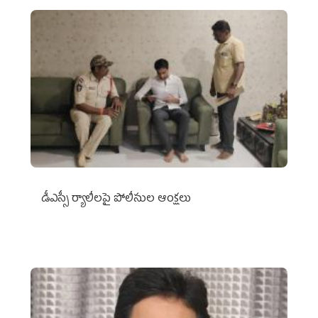
డీఎస్సీ ర్యాలీలపై పోలీసుల ఆంక్షలు