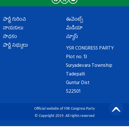
పార్టీ గురించి
ఈవెంట్స్
నాయకులు
మీడియా
సాధకం
న్యూస్
పార్టీ సభ్యులు
YSR CONGRESS PARTY
Plot no. 13
Suryadevara Township
Tadepalli
Guntur Dist
522501
Official website of YSR Congress Party
© Copyright 2019. All rights reserved