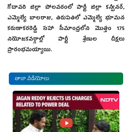
గోదావరి జిల్లా పోలవరంలో పార్టీ జిల్లా కన్వీనర్,
ఎమ్మెల్యే బాలరాజు, తిరుపతిలో ఎమ్మెల్యే భూమన
కరుణాకరరెడ్డి సహా సీమాంధ్రలోని మొత్తం 175
నియోజకవర్గాల్లో పార్టీ శ్రేణుల దీక్షలు
ప్రారంభమయ్యాయి.
తాజా వీడియోలు