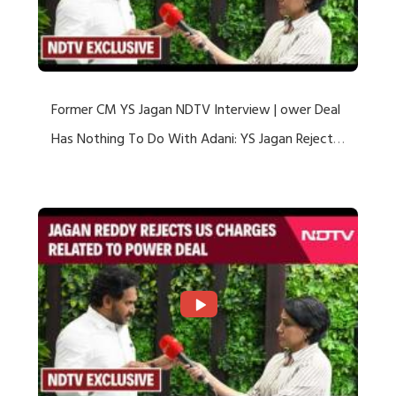
Former CM YS Jagan NDTV Interview | ower Deal
Has Nothing To Do With Adani: YS Jagan Rejects
US Charges