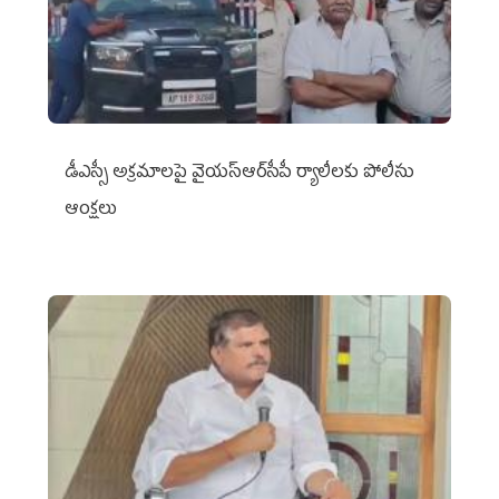
డీఎస్సీ అక్రమాలపై వైయ‌స్ఆర్‌సీపీ ర్యాలీలకు పోలీసు
ఆంక్షలు