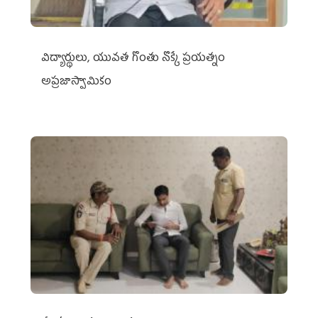
విద్యార్థులు, యువత గొంతు నొక్కే ప్రయత్నం
అప్రజాస్వామికం