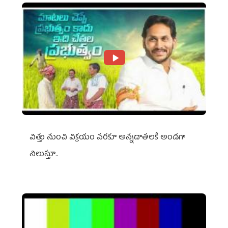
విత్తు నుంచి విక్రయం వరకూ అన్నదాతలకి అండగా
నిలుస్తూ..