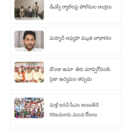
డీఎస్సీ ర్యాలీలపై పోలీసుల ఆంక్షలు
మహ్మద్‌ అఫ్యఫా మృతి బాధాకరం
బొండా ఉమా తీరు మార్చుకోకుంటే
ప్రజా ఉద్యమం తప్పదు
మళ్లీ జగన్ సీఎం అయితేనే
గిరిజనులకు మంచి రోజులు