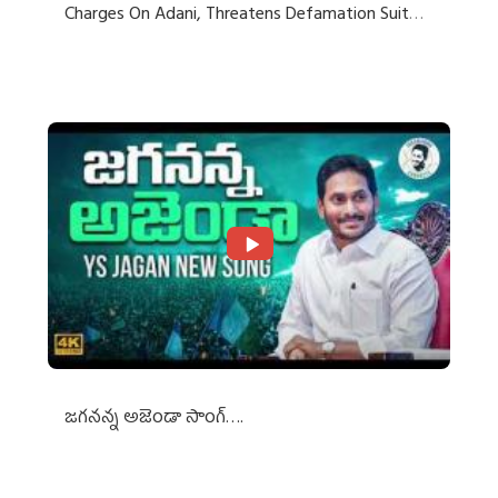
Charges On Adani, Threatens Defamation Suit
Against Media Groups
జగనన్న అజెండా సాంగ్….