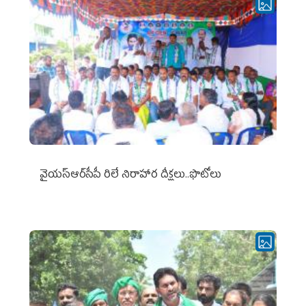
వైయ‌స్ఆర్‌సీపీ రిలే నిరాహార దీక్షలు..ఫొటోలు