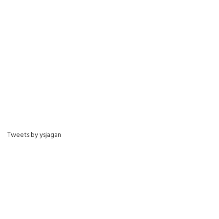
Tweets by ysjagan