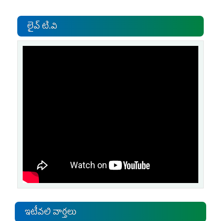
లైవ్ టి.వి
ఇటీవలి వార్తలు