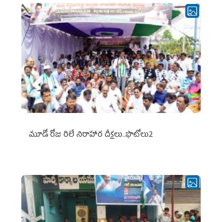
మూడో రోజు రిలే నిరాహార దీక్షలు..ఫొటోలు2