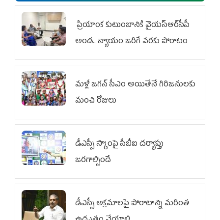
ప్రియాంక కుటుంబానికి వైయ‌స్ఆర్‌సీపీ
అండ.. న్యాయం జరిగే వరకు పోరాటం
మళ్లీ జగన్ సీఎం అయితేనే గిరిజనులకు
మంచి రోజులు
డీఎస్సీ స్కాంపై సీబీఐ దర్యాప్తు
జరగాల్సిందే
డీఎస్సీ అక్రమాలపై పోరాటాన్ని మరింత