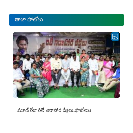
తాజా ఫోటోలు
మూడో రోజు రిలే నిరాహార దీక్షలు..ఫొటోలు3