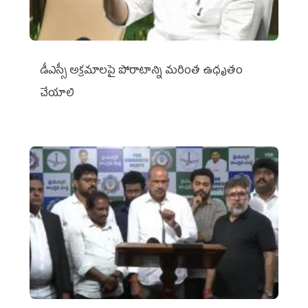
డీఎస్సీ అక్రమాలపై పోరాటాన్ని మరింత ఉధృతం
చేయాలి