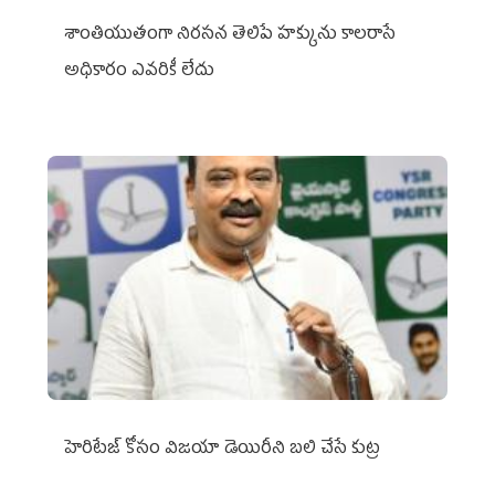
శాంతియుతంగా నిరసన తెలిపే హక్కును కాలరాసే
అధికారం ఎవరికీ లేదు
హెరిటేజ్ కోసం విజయా డెయిరీని బలి చేసే కుట్ర‌