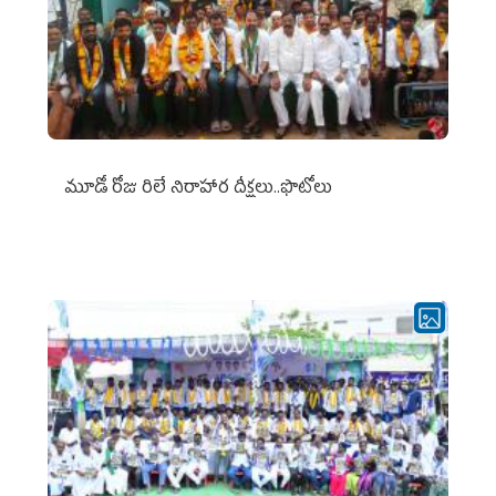
మూడో రోజు రిలే నిరాహార దీక్షలు..ఫొటోలు