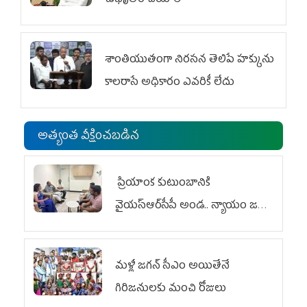
ఉధృతం చేయాలి
శాంతియుతంగా నిరసన తెలిపే హక్కును
కాలరాసే అధికారం ఎవరికీ లేదు
అత్యంత వీక్షించబడిన
ప్రియాంక కుటుంబానికి
వైయ‌స్ఆర్‌సీపీ అండ.. న్యాయం జరిగే
వరకు పోరాటం
మళ్లీ జగన్ సీఎం అయితేనే
గిరిజనులకు మంచి రోజులు