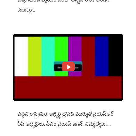
విత్తు నుంచి విక్రయం వరకూ అన్నదాతలకి అండగా
నిలుస్తూ..
ఎన్డీఏ రాష్ట్ర‌ప‌తి అభ్య‌ర్థి ద్రౌప‌ది ముర్ముతో వైయ‌స్ఆర్
సీపీ అధ్య‌క్షులు, సీఎం వైయ‌స్ జ‌గ‌న్, ఎమ్మెల్యేలు,
ఎంపీల స‌మావేశం