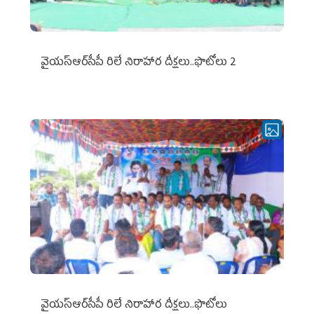
వైయ‌స్ఆర్‌సీపీ రిలే నిరాహార దీక్షలు..ఫొటోలు 2
వైయ‌స్ఆర్‌సీపీ రిలే నిరాహార దీక్షలు..ఫొటోలు