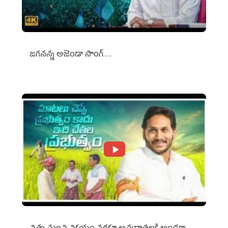
జగనన్న అజెండా సాంగ్….