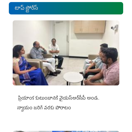
టాప్ స్టోరీస్
ప్రియాంక కుటుంబానికి వైయ‌స్ఆర్‌సీపీ అండ..
న్యాయం జరిగే వరకు పోరాటం