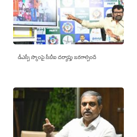
డీఎస్సీ స్కాంపై సీబీఐ దర్యాప్తు జరగాల్సిందే