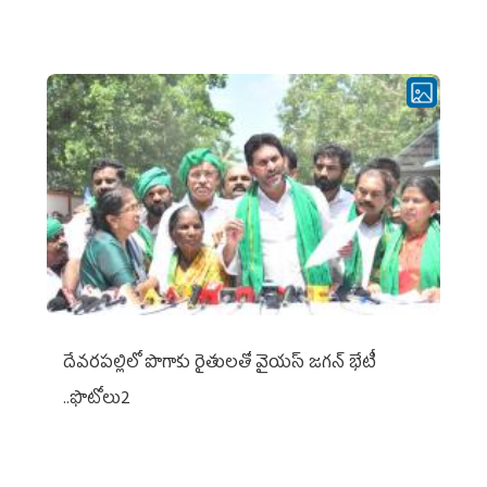
దేవరపల్లిలో పొగాకు రైతులతో వైయస్ జగన్ భేటీ
..ఫొటోలు2