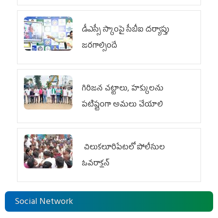
డీఎస్సీ స్కాంపై సీబీఐ దర్యాప్తు
జరగాల్సిందే
గిరిజన చట్టాలు, హక్కులను
పటిష్టంగా అమలు చేయాలి
చిలుక‌లూరిపేట‌లో పోలీసుల
ఓవ‌రాక్ష‌న్‌
Social Network