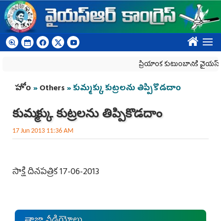
Skip to main content
????
ప్రియాంక కుటుంబానికి వైయ‌స్ఆర్‌సీ
You are here
హోం
»
Others
» కుమ్మక్కు కుట్రలను తిప్పికొడదాం
కుమ్మక్కు కుట్రలను తిప్పికొడదాం
17 Jun 2013 11:36 AM
సాక్షి దినపత్రిక 17-06-2013