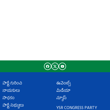
పార్టీ గురించి
ఈవెంట్స్
నాయకులు
మీడియా
సాధకం
న్యూస్
పార్టీ సభ్యులు
YSR CONGRESS PARTY