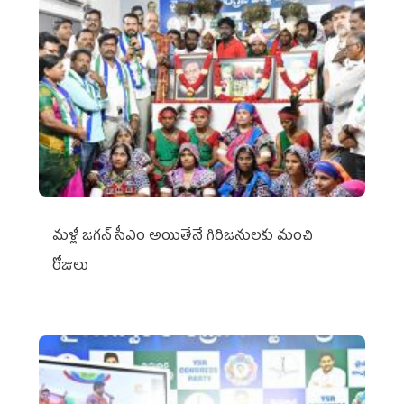
మళ్లీ జగన్ సీఎం అయితేనే గిరిజనులకు మంచి
రోజులు