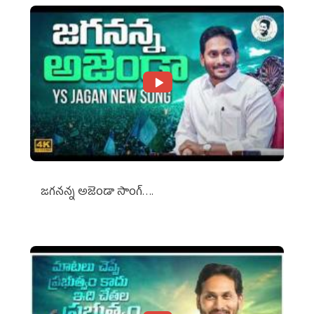
జగనన్న అజెండా సాంగ్….