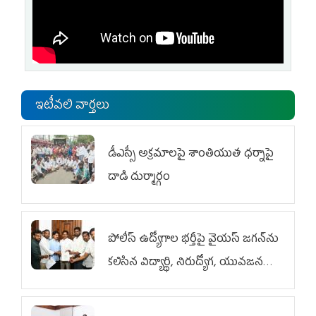
ఇటీవలి వార్తలు
డీఎస్సీ అక్రమాలపై శాంతియుత ధర్నాపై
దాడి దుర్మార్గం
పోలీస్ ఉద్యోగాల భర్తీపై వైయస్ జగన్‌ను
కలిసిన విద్యార్థి, నిరుద్యోగ, యువజన
జేఏసీ