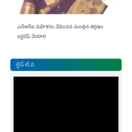
ఎన్ఆర్ఐ మహిళను వేధించిన మంత్రిని త‌క్ష‌ణం
బ‌ర్త‌ర‌ఫ్ చేయాలి
లైవ్ టి.వి