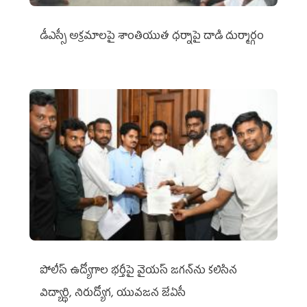
డీఎస్సీ అక్రమాలపై శాంతియుత ధర్నాపై దాడి దుర్మార్గం
పోలీస్ ఉద్యోగాల భర్తీపై వైయస్ జగన్‌ను కలిసిన
విద్యార్థి, నిరుద్యోగ, యువజన జేఏసీ