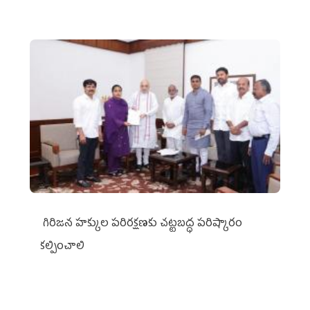
గిరిజన హక్కుల పరిరక్షణకు చట్టబద్ధ పరిష్కారం
కల్పించాలి