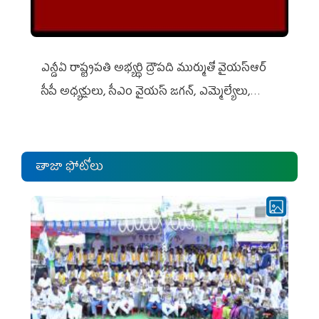
ఎన్డీఏ రాష్ట్ర‌ప‌తి అభ్య‌ర్థి ద్రౌప‌ది ముర్ముతో వైయ‌స్ఆర్
సీపీ అధ్య‌క్షులు, సీఎం వైయ‌స్ జ‌గ‌న్, ఎమ్మెల్యేలు,
ఎంపీల స‌మావేశం
తాజా ఫోటోలు