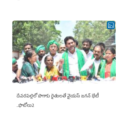
దేవరపల్లిలో పొగాకు రైతులతో వైయస్ జగన్ భేటీ
..ఫొటోలు2