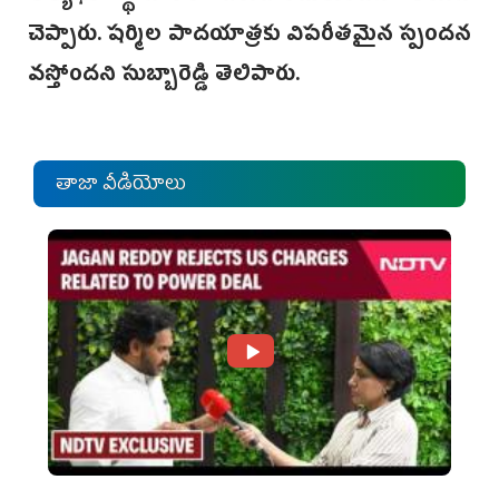
చెప్పారు. షర్మిల పాదయాత్రకు విపరీతమైన స్పందన
వస్తోందని సుబ్బారెడ్డి తెలిపారు.
తాజా వీడియోలు