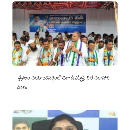
శ్రీశైలం నియోజకవర్గంలో దగా డీఎస్సీపై రిలే నిరాహార
దీక్షలు