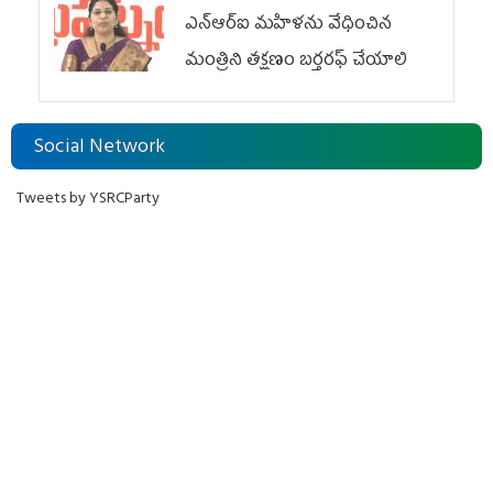
ఎన్ఆర్ఐ మహిళను వేధించిన
మంత్రిని త‌క్ష‌ణం బ‌ర్త‌ర‌ఫ్ చేయాలి
Social Network
Tweets by YSRCParty