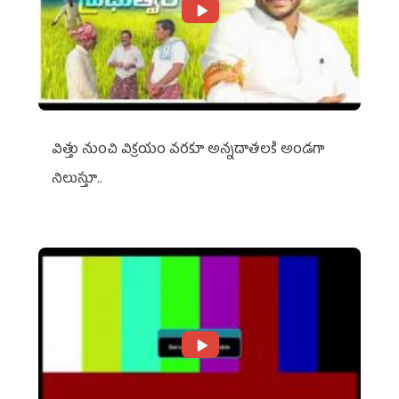
విత్తు నుంచి విక్రయం వరకూ అన్నదాతలకి అండగా
నిలుస్తూ..