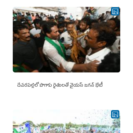
దేవరపల్లిలో పొగాకు రైతులతో వైయస్ జగన్ భేటీ