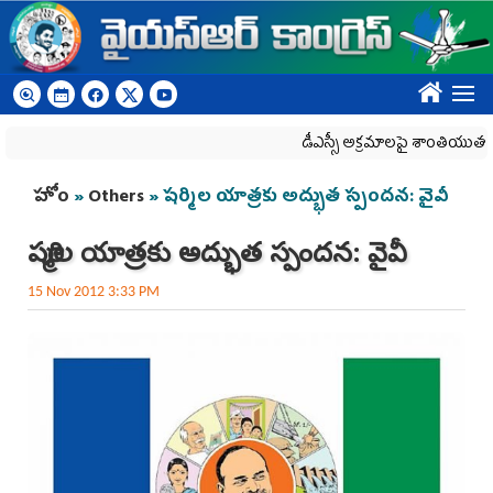
Skip to main content
????
డీఎస్సీ అక్రమాలపై శాంతియుత ధర్నాపై దా
You are here
హోం
»
Others
» షర్మిల యాత్రకు అద్భుత స్పందన: వైవీ
షర్మిల యాత్రకు అద్భుత స్పందన: వైవీ
15 Nov 2012 3:33 PM