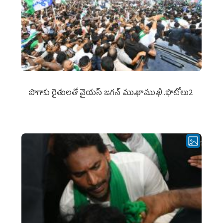
పొగాకు రైతుల‌తో వైయ‌స్ జ‌గ‌న్ ముఖాముఖి..ఫొటోలు2