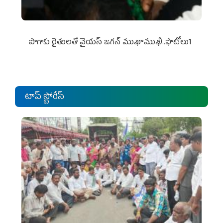
పొగాకు రైతుల‌తో వైయ‌స్ జ‌గ‌న్ ముఖాముఖి..ఫొటోలు1
టాప్ స్టోరీస్