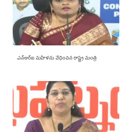
ఎన్‌ఆర్‌ఐ మహిళను వేధించిన రాష్ట్ర మంత్రి