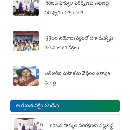
గిరిజన హక్కుల పరిరక్షణకు చట్టబద్ధ
పరిష్కారం కల్పించాలి
శ్రీశైలం నియోజకవర్గంలో దగా డీఎస్సీపై
రిలే నిరాహార దీక్షలు
ఎన్‌ఆర్‌ఐ మహిళను వేధించిన రాష్ట్ర
మంత్రి
అత్యంత వీక్షించబడిన
గిరిజన హక్కుల పరిరక్షణకు చట్టబద్ధ