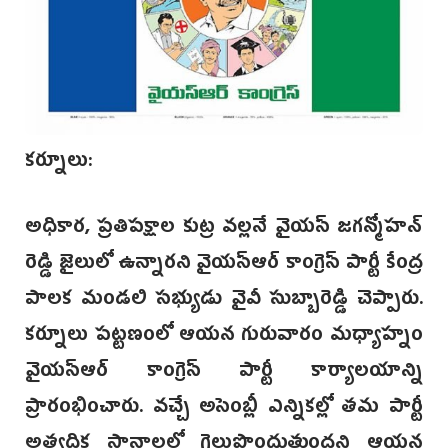
కర్నూలు:
అధికార, ప్రతిపక్షాల కుట్ర వల్లనే వైయస్ జగన్మోహన్
రెడ్డి జైలులో ఉన్నారని వైయస్ఆర్ కాంగ్రెస్ పార్టీ కేంద్ర
పాలక మండలి సభ్యుడు వైవీ సుబ్బారెడ్డి చెప్పారు.
కర్నూలు పట్టణంలో ఆయన గురువారం మధ్యాహ్నం
వైయస్ఆర్ కాంగ్రెస్ పార్టీ కార్యాలయాన్ని
ప్రారంభించారు. వచ్చే అసెంబ్లీ ఎన్నికల్లో తమ పార్టీ
అత్యధిక స్థానాలలో గెలుపొందుతుందని ఆయన