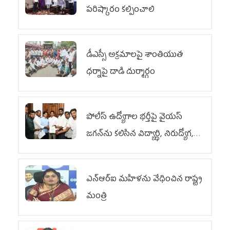
పరిష్కారం కల్పించాలి
డీఎస్సీ అక్రమాలపై శాంతియుత
ధర్నాపై దాడి దుర్మార్గం
పోలీస్ ఉద్యోగాల భర్తీపై వైయస్
జగన్‌ను కలిసిన విద్యార్థి, నిరుద్యోగ,
యువజన జేఏసీ
ఎన్‌ఆర్‌ఐ మహిళను వేధించిన రాష్ట్ర
మంత్రి