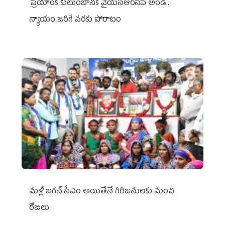
ప్రియాంక కుటుంబానికి వైయ‌స్ఆర్‌సీపీ అండ..
న్యాయం జరిగే వరకు పోరాటం
మళ్లీ జగన్ సీఎం అయితేనే గిరిజనులకు మంచి
రోజులు