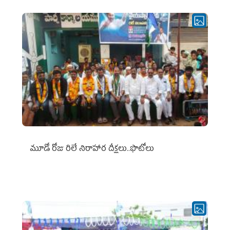
మూడో రోజు రిలే నిరాహార దీక్షలు..ఫొటోలు