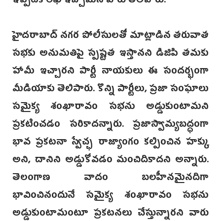
ఇప్పటికే లేఖ ఇచ్చామని వారు తెలిపారు.
హైదరాబాద్‌ నగర పోలీసులతో మాట్లాడిన తరువాత
సభకు అనుమతిపై స్పష్టత ఇస్తానని డిజిపి తమకు
హామీ ఇచ్చారని పార్టీ నాయకులు ఈ సందర్భంగా
మీడియాకు తెలిపారు. కొన్ని పార్టీలు, ప్రజా సంఘాలు
సమైక్య శంఖారావం సభను అడ్డుకుంటామని
ప్రకటించడం సరికాదన్నారు. ప్రజాస్వామ్యబద్ధంగా
భావ ప్రకటనా స్వేచ్ఛ రాజ్యాంగం కల్పించిన హక్కు
అని, దానిని అడ్డుకోవడం మంచిదికాదని అన్నారు.
తెలంగాణ వాదం బలహీనమైనదిగా
భావించినందునే సమైక్య శంఖారావం సభను
అడ్డుకుంటామంటూ ప్రకటనలు చేస్తున్నారని వారు