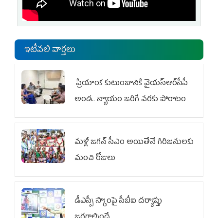
ఇటీవలి వార్తలు
ప్రియాంక కుటుంబానికి వైయ‌స్ఆర్‌సీపీ
అండ.. న్యాయం జరిగే వరకు పోరాటం
మళ్లీ జగన్ సీఎం అయితేనే గిరిజనులకు
మంచి రోజులు
డీఎస్సీ స్కాంపై సీబీఐ దర్యాప్తు
జరగాల్సిందే