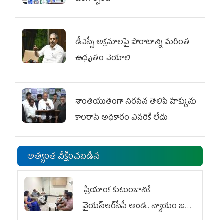
డీఎస్సీ అక్రమాలపై పోరాటాన్ని మరింత
ఉధృతం చేయాలి
శాంతియుతంగా నిరసన తెలిపే హక్కును
కాలరాసే అధికారం ఎవరికీ లేదు
అత్యంత వీక్షించబడిన
ప్రియాంక కుటుంబానికి
వైయ‌స్ఆర్‌సీపీ అండ.. న్యాయం జరిగే