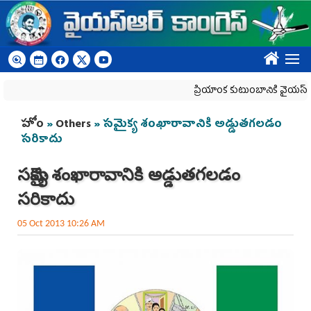
Skip to main content
????
ప్రియాంక కుటుంబానికి వైయ‌స్ఆర్‌సీప
You are here
హోం
»
Others
» సమైక్య శంఖారావానికి అడ్డుతగలడం
సరికాదు
సమైక్య శంఖారావానికి అడ్డుతగలడం
సరికాదు
05 Oct 2013 10:26 AM