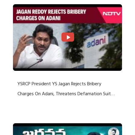
YSRCP President YS Jagan Rejects Bribery
Charges On Adani, Threatens Defamation Suit
Against Media Groups