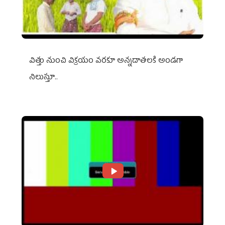
విత్తు నుంచి విక్రయం వరకూ అన్నదాతలకి అండగా
నిలుస్తూ..