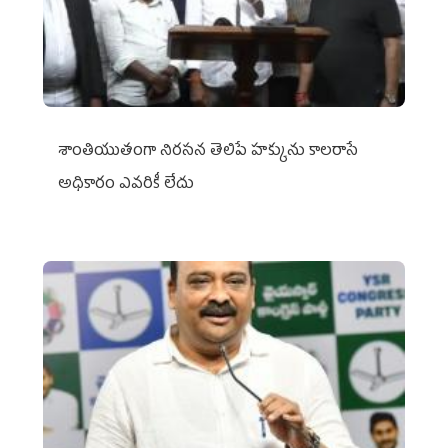
శాంతియుతంగా నిరసన తెలిపే హక్కును కాలరాసే
అధికారం ఎవరికీ లేదు