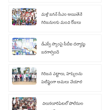
వరకు పోరాటం
మళ్లీ జగన్ సీఎం అయితేనే
గిరిజనులకు మంచి రోజులు
డీఎస్సీ స్కాంపై సీబీఐ దర్యాప్తు
జరగాల్సిందే
గిరిజన చట్టాలు, హక్కులను
పటిష్టంగా అమలు చేయాలి
చిలుక‌లూరిపేట‌లో పోలీసుల