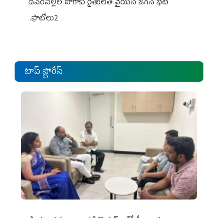
దేవరపల్లిలో పొగాకు రైతులతో వైయస్ జగన్ భేటీ
..ఫొటోలు2
టాప్ స్టోరీస్