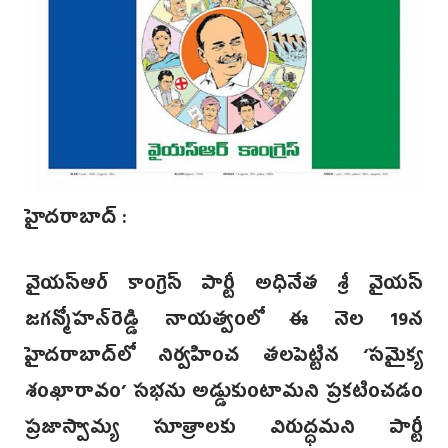
హైదరాబాద్ :
వైయస్ఆర్‌ కాంగ్రెస్‌ పార్టీ అధినేత శ్రీ వైయస్
జగన్మోహన్‌రెడ్డి నాయత్వంలో ఈ నెల 19న
హైదరాబాద్‌లో నిర్వహించ తలపెట్టిన ‘సమైక్య
శంఖారావం’ సభను అడ్డుకుంటామని ప్రకటించడం
ప్రజాస్వామ్య సూత్రాలకు విరుద్ధమని పార్టీ