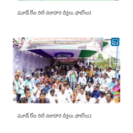
మూడో రోజు రిలే నిరాహార దీక్షలు..ఫొటోలు3
మూడో రోజు రిలే నిరాహార దీక్షలు..ఫొటోలు2