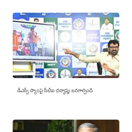
డీఎస్సీ స్కాంపై సీబీఐ దర్యాప్తు జరగాల్సిందే