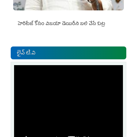
హెరిటేజ్ కోసం విజయా డెయిరీని బలి చేసే కుట్ర‌
లైవ్ టి.వి