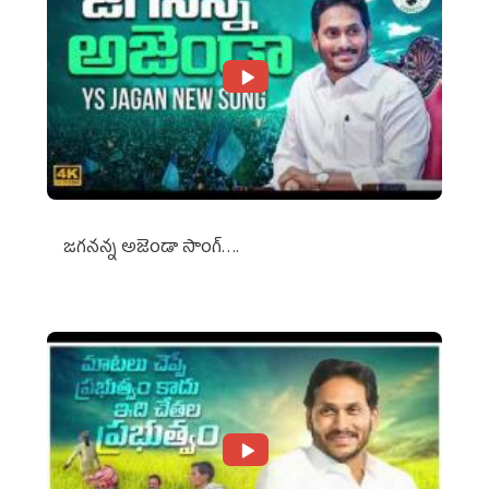
జగనన్న అజెండా సాంగ్….