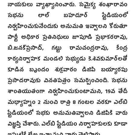
నాయకులు వ్యాఖ్యానించారు. సమైక్య శంఖారావం
సభను లాల్‌ బహదూర్ స్టేడియంలో
‌నిర్వహించుకునేందుకు అనుమతి ఇవ్వాలని కోరుతూ
పార్టీ అధికార ప్రతినిధులు జూపూడి ప్రభాకరరావు,
బి.జనక్‌ప్రసాద్, గట్టు రామచంద్రరావు, కేంద్ర
కార్యనిర్వాహక మండలి సభ్యుడు కె.శివకుమార్‌లతో
కూడిన బృందం శుక్రవారం డిజిపి బయ్యారపు
ప్రసాదరావుకు వినతిపత్రం సమర్పించింది. సభను
శాంతియుతంగా నిర్వహించుకుంటామని, 19వ తేదీ
మధ్యాహ్నం 2 నుంచి రాత్రి 8 గంటల వరకూ ఎల్‌బి
స్టేడియంలో సభకు అనుమతివ్వాలని డిజిపికి వారు
విజ్ఞప్తి చేశారు. ఎల్‌బి స్టేడియం నిర్వాహకులకు కూడా