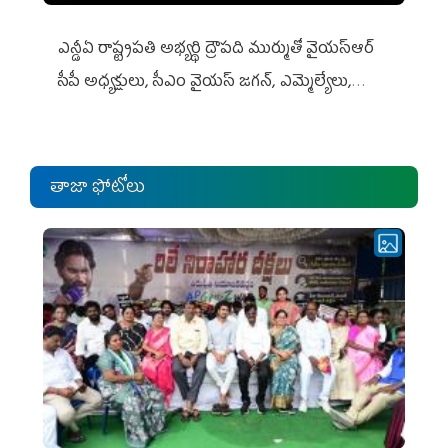
ఎన్డీఏ రాష్ట్ర‌ప‌తి అభ్య‌ర్థి ద్రౌప‌ది ముర్ముతో వైయ‌స్ఆర్
సీపీ అధ్య‌క్షులు, సీఎం వైయ‌స్ జ‌గ‌న్, ఎమ్మెల్యేలు,
ఎంపీల స‌మావేశం
తాజా ఫోటోలు