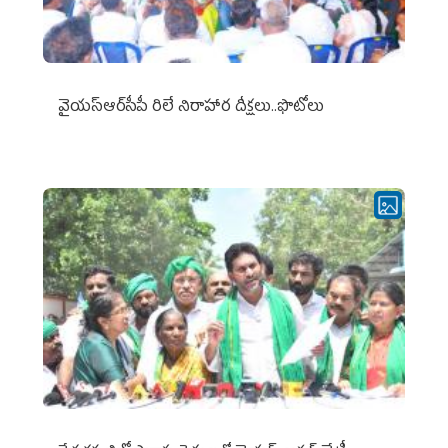
వైయ‌స్ఆర్‌సీపీ రిలే నిరాహార దీక్షలు..ఫొటోలు