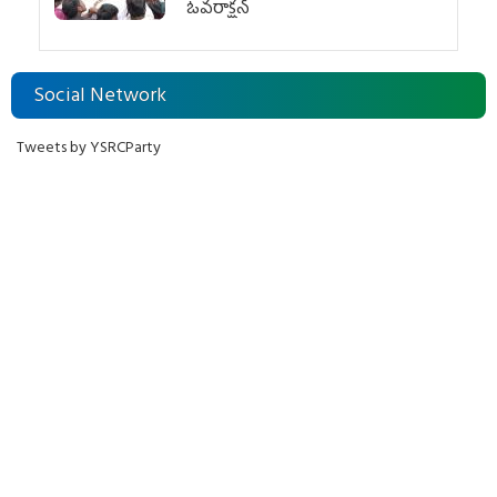
ఓవ‌రాక్ష‌న్‌
Social Network
Tweets by YSRCParty