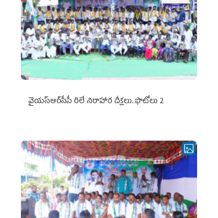
వైయ‌స్ఆర్‌సీపీ రిలే నిరాహార దీక్షలు..ఫొటోలు 2