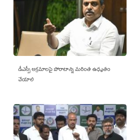
డీఎస్సీ అక్రమాలపై పోరాటాన్ని మరింత ఉధృతం
చేయాలి