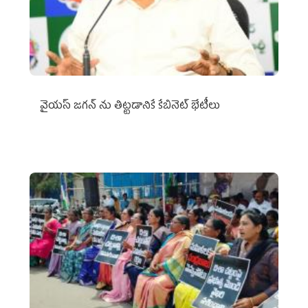
వైయ‌స్ జగన్‌ ను తిట్టడానికే కేబినెట్‌ భేటీలు