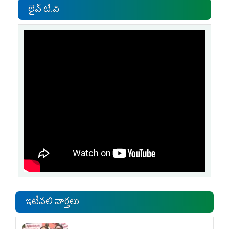
లైవ్ టి.వి
ఇటీవలి వార్తలు