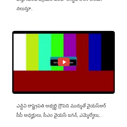
విత్తు నుంచి విక్రయం వరకూ అన్నదాతలకి అండగా
నిలుస్తూ..
ఎన్డీఏ రాష్ట్ర‌ప‌తి అభ్య‌ర్థి ద్రౌప‌ది ముర్ముతో వైయ‌స్ఆర్
సీపీ అధ్య‌క్షులు, సీఎం వైయ‌స్ జ‌గ‌న్, ఎమ్మెల్యేలు,
ఎంపీల స‌మావేశం