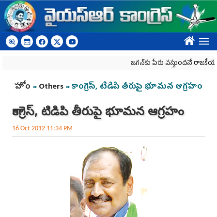
Skip to main content
????
జగన్‌కు పేరు వస్తుందనే రాజకీయ కక్షతో ది
You are here
హోం
»
Others
» కాంగ్రెస్, టిడిపి తీరుపై భూమన ఆగ్రహం
కాంగ్రెస్, టిడిపి తీరుపై భూమన ఆగ్రహం
16 Oct 2012 11:34 PM