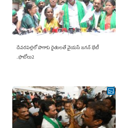
దేవరపల్లిలో పొగాకు రైతులతో వైయస్ జగన్ భేటీ
..ఫొటోలు2