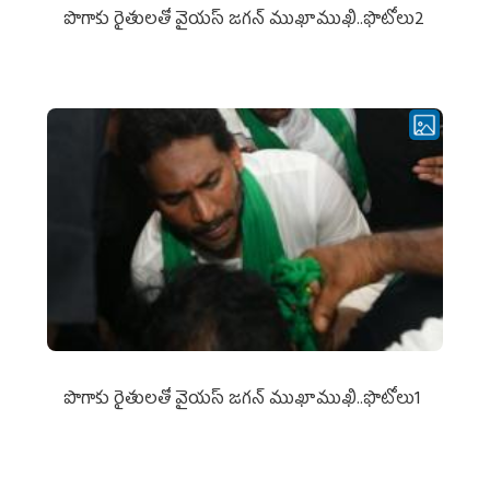
పొగాకు రైతుల‌తో వైయ‌స్ జ‌గ‌న్ ముఖాముఖి..ఫొటోలు2
పొగాకు రైతుల‌తో వైయ‌స్ జ‌గ‌న్ ముఖాముఖి..ఫొటోలు1