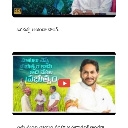
జగనన్న అజెండా సాంగ్….