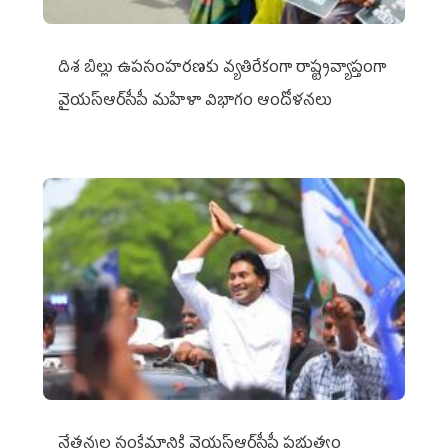
దిశ బిల్లు ఉపసంహరణకు వ్యతిరేకంగా రాష్ట్రవ్యాప్తంగా
వైయ‌స్ఆర్‌సీపీ మహిళా విభాగం ఆందోళనలు
నేతన్నల సంక్షేమానికి వైయ‌స్ఆర్‌సీపీ ప్రభుత్వం