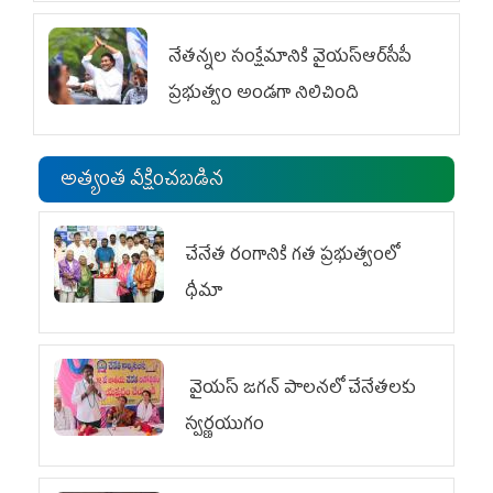
నేతన్నల సంక్షేమానికి వైయ‌స్ఆర్‌సీపీ
ప్రభుత్వం అండగా నిలిచింది
అత్యంత వీక్షించబడిన
చేనేత రంగానికి గత ప్రభుత్వంలో
ధీమా
వైయ‌స్ జగన్ పాలనలో చేనేతలకు
స్వర్ణయుగం