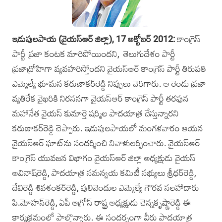
ఇడుపులపాయ (వైయస్‌ఆర్ జిల్లా), 17 ‌అక్టోబర్‌ 2012:‌
కాంగ్రెస్‌
పార్టీ ప్రజా కంటక మారిపోయిందని, తెలుగుదేశం పార్టీ
ప్రజాద్రోహిగా వ్యవహరిస్తోందని వైయస్‌ఆర్‌ కాంగ్రెస్‌ పార్టీ తిరుపతి
ఎమ్మెల్యే భూమన కరుణాకర్‌రెడ్డి నిప్పులు చెరిగారు. ఆ రెండు ప్రజా
వ్యతిరేక వైఖరికి నిరసనగా వైయస్‌ఆర్ కాంగ్రె‌స్ పార్టీ తరఫున
మహానేత వై‌యస్ కుమార్తె షర్మిల పాదయాత్ర చేస్తున్నారని
కరుణాక‌ర్‌రెడ్డి చెప్పారు. ఇడుపులపాయలో మంగళవారం ఆయన
వైయస్‌ఆర్ ఘా‌ట్‌ను సందర్శించి నివాళులర్పించారు. వైయస్‌ఆర్
కాంగ్రె‌స్ యువజన విభాగం వైయస్‌ఆర్ జిల్లా అధ్యక్షుడు వైయస్
అవినా‌ష్‌రెడ్డి, పాదయాత్ర సమన్వయ కమిటీ సభ్యులు శ్రీధ‌ర్‌రెడ్డి,
దేవిరెడ్డి శివశంకర్‌రెడ్డి, పులివెందుల ఎమ్మెల్యే గౌరవ సలహాదారు
పి.మోహన్‌రెడ్డి, ఏపీ ఆగ్రోస్ రాష్ట్ర అధ్యక్షుడు చెన్నకృష్ణారెడ్డి ఈ
కార్యక్రమంలో పాల్గొన్నారు.‌ ఈ సందర్భంగా వీరు పాదయాత్ర