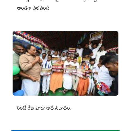
అండగా నిలిచింది
రెండో రోజు కూడా అదే నినాదం..