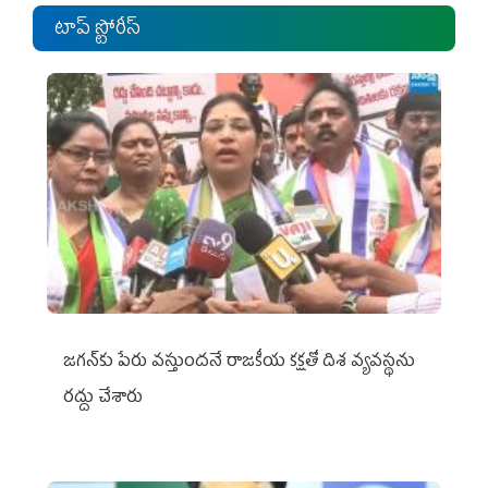
టాప్ స్టోరీస్
జగన్‌కు పేరు వస్తుందనే రాజకీయ కక్షతో దిశ వ్య‌వ‌స్థ‌ను
రద్దు చేశారు