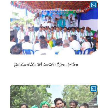
వైయ‌స్ఆర్‌సీపీ రిలే నిరాహార దీక్షలు..ఫొటోలు