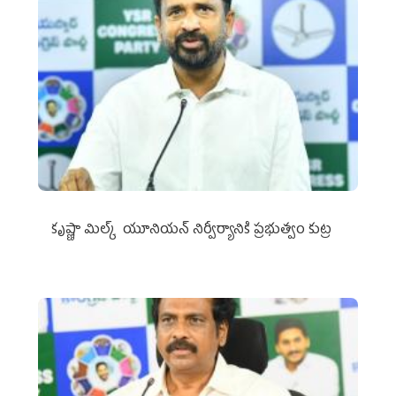
కృష్ణా మిల్క్‌ యూనియన్‌ నిర్వీర్యానికి ప్రభుత్వం కుట్ర