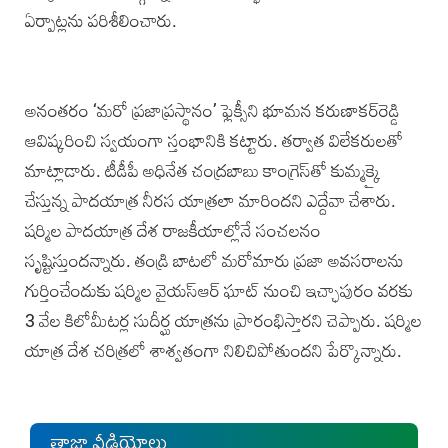
ఏర్పాట్లను పరిశీలించారు.
అనంతరం ‘మరో ప్రజాప్రస్థానం’ ఫ్లెక్సీని భూమన కరుణాకర్‌రెడ్డి
ఆవిష్కరించి స్వయంగా స్తంభానికి కట్టారు. తర్వాత విలేకరులతో
మాట్లాడారు. టీడీపీ అధినేత చంద్రబాబు కాంగ్రెస్‌తో కుమ్మక్కై
చేస్తున్న పాదయాత్ర నీరస యాత్రలా మారిందని ఎద్దేవా చేశారు.
షర్మిల పాదయాత్ర దేశ రాజకీయాల్లోనే సంచలనం
సృష్టిస్తుందన్నారు. తండ్రి బాటలో మరోమారు ప్రజా అవసరాలను
గుర్తించేందుకు షర్మిల వైయస్‌ఆర్ ఘా‌ట్ నుంచి ఇచ్ఛాపురం వరకు
3 వేల కిలోమీటర్ల సుదీర్ఘ యాత్రను ప్రారంభిస్తారని చెప్పారు. షర్మిల
యాత్ర దేశ చరిత్రలో శాశ్వతంగా నిలిచిపోతుందని పేర్కొన్నారు.
తాజా వీడియోలు