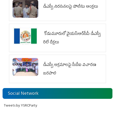
డీఎస్సీ నిరసనలపై పోలీసు ఆంక్షలు
కోడుమూరులో వైయ‌స్ఆర్‌సీపీ డీఎస్సీ
రిలే దీక్షలు
డీఎస్సీ అక్రమాలపై సీబీఐ విచారణ
జరపాలి
Social Network
Tweets by YSRCParty