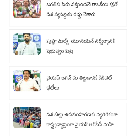
జగన్‌కు పేరు వస్తుందనే రాజకీయ కక్షతో
దిశ వ్య‌వ‌స్థ‌ను రద్దు చేశారు
కృష్ణా మిల్క్‌ యూనియన్‌ నిర్వీర్యానికి
ప్రభుత్వం కుట్ర
వైయ‌స్ జగన్‌ ను తిట్టడానికే కేబినెట్‌
భేటీలు
దిశ బిల్లు ఉపసంహరణకు వ్యతిరేకంగా
రాష్ట్రవ్యాప్తంగా వైయ‌స్ఆర్‌సీపీ మహిళా
విభాగం ఆందోళనలు