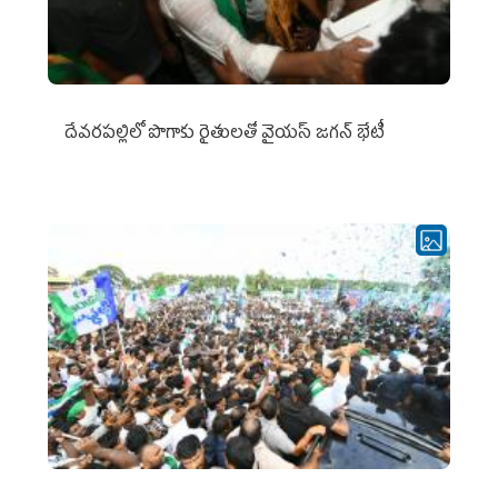
దేవరపల్లిలో పొగాకు రైతులతో వైయస్ జగన్ భేటీ