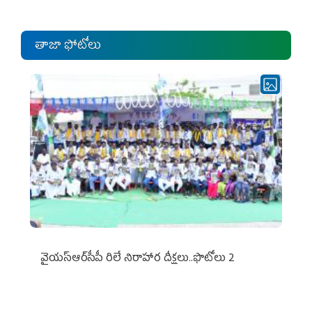
తాజా ఫోటోలు
వైయ‌స్ఆర్‌సీపీ రిలే నిరాహార దీక్షలు..ఫొటోలు 2