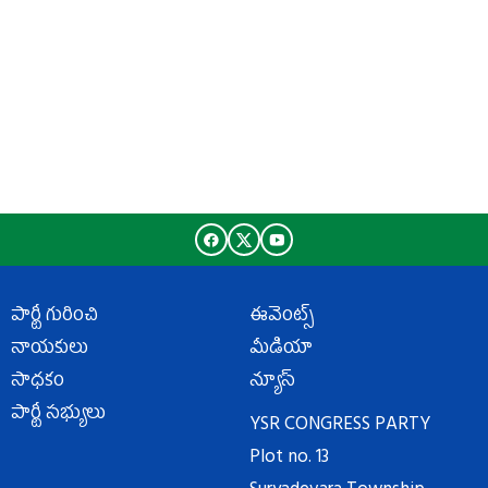
పార్టీ గురించి
ఈవెంట్స్
నాయకులు
మీడియా
సాధకం
న్యూస్
పార్టీ సభ్యులు
YSR CONGRESS PARTY
Plot no. 13