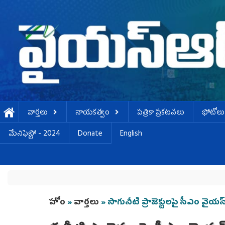
Skip to main content
వార్తలు
నాయకత్వం
పత్రికా ప్రకటనలు
ఫోటోలు
మేనిఫెస్టో - 2024
Donate
English
You are here
హోం
»
వార్తలు
» సాగునీటి ప్రాజెక్టుల‌పై సీఎం వైయ‌స్ 