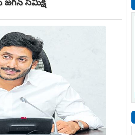
 జ‌గ‌న్ స‌మీక్ష‌