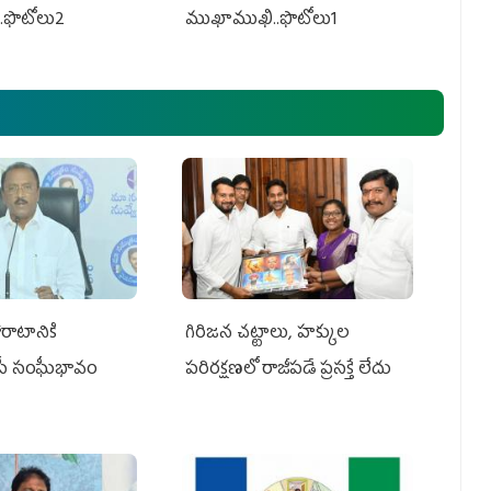
.ఫొటోలు2
ముఖాముఖి..ఫొటోలు1
రాటానికి
గిరిజన చట్టాలు, హక్కుల
ీపీ సంఘీభావం
పరిరక్షణలో రాజీపడే ప్రసక్తే లేదు