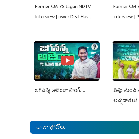
Former CM YS Jagan NDTV
Former CM 
Interview | ower Deal Has
Interview |
Nothing To Do With Adani: YS
Nothing To 
Jagan Rejects US Charges
Jagan Rejec
జగనన్న అజెండా సాంగ్….
విత్తు నుంచి
అన్నదాతలకి 
తాజా ఫోటోలు