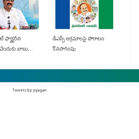
 ఫ్యాక్టరీని
డీఎస్సీ అక్రమాలపై పోరాటం
ేందుకు బాబు,
కొనసాగింపు
Tweets by ysjagan