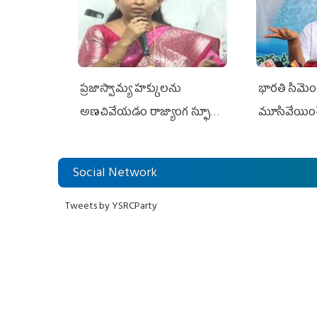
ప్రజాస్వామ్య హక్కులను
భారతి సిమెంట్
అణచివేయడం రాజ్యాంగ స్ఫూర్తికి
మూసివేయించ
విరుద్ధం
లోకేశ్ కుట్ర
Social Network
Tweets by YSRCParty