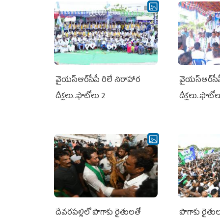
వైయ‌స్ఆర్‌సీపీ రిలే నిరాహార
వైయ‌స్ఆర్‌సీ
దీక్షలు..ఫొటోలు 2
దీక్షలు..ఫొటో
దేవరపల్లిలో పొగాకు రైతులతో
పొగాకు రైతుల‌