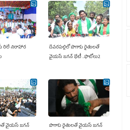
పీ రిలే నిరాహార
దేవరపల్లిలో పొగాకు రైతులతో
లు
వైయస్ జగన్ భేటీ ..ఫొటోలు2
తో వైయ‌స్ జ‌గ‌న్
పొగాకు రైతుల‌తో వైయ‌స్ జ‌గ‌న్