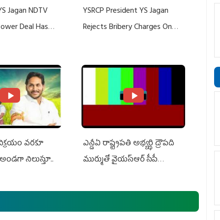
YS Jagan NDTV
YSRCP President YS Jagan
 Power Deal Has
Rejects Bribery Charges On
Do With Adani: YS
Adani, Threatens Defamation
ts US Charges
Suit Against Media Groups
 విక్రయం వరకూ
ఎన్డీఏ రాష్ట్ర‌ప‌తి అభ్య‌ర్థి ద్రౌప‌ది
అండగా నిలుస్తూ..
ముర్ముతో వైయ‌స్ఆర్ సీపీ
అధ్య‌క్షులు, సీఎం వైయ‌స్ జ‌గ‌న్,
ఎమ్మెల్యేలు, ఎంపీల స‌మావేశం