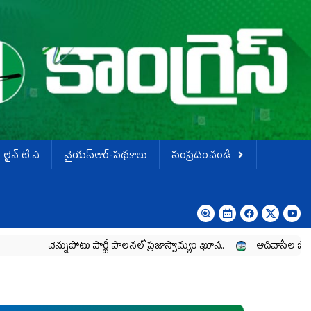
లైవ్ టి.వి
వైయస్ఆర్-పథకాలు
సంప్రదించండి
ెన్నుపోటు పార్టీ పాలనలో ప్రజాస్వామ్యం ఖూనీ..
ఆదివాసీల పోరాటానికి వైయ‌