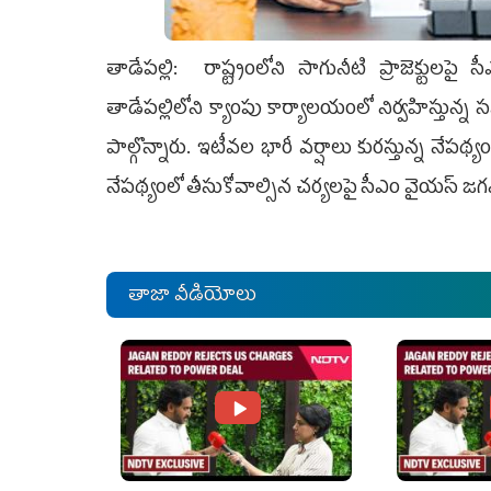
తాడేప‌ల్లి: రాష్ట్రంలోని సాగునీటి ప్రాజెక్టుల‌పై స
తాడేప‌ల్లిలోని క్యాంపు కార్యాల‌యంలో నిర్వ‌హిస్తున్న
పాల్గొన్నారు. ఇటీవ‌ల భారీ వ‌ర్షాలు కుర‌స్తున్న నేప‌థ
నేప‌థ్యంలో తీసుకోవాల్సిన చర్య‌ల‌పై సీఎం వైయ‌స్ జ‌గ‌న
తాజా వీడియోలు