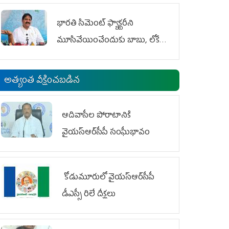
భారతి సిమెంట్ ఫ్యాక్టరీని
మూసివేయించేందుకు బాబు, లోకేశ్
కుట్ర
అత్యంత వీక్షించబడిన
ఆదివాసీల పోరాటానికి
వైయ‌స్ఆర్‌సీపీ సంఘీభావం
కోడుమూరులో వైయ‌స్ఆర్‌సీపీ
డీఎస్సీ రిలే దీక్షలు