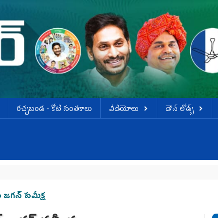
ర‌చ్చ‌బండ‌ - కోటి సంత‌కాలు
వీడియోలు
డౌన్ లోడ్స్
వ
జ‌గ‌న్ స‌మీక్ష‌