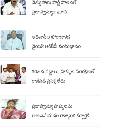
వెన్నుపోటు పార్టీ పాలనలో
ప్రజాస్వామ్యం ఖూనీ..
ఆదివాసీల పోరాటానికి
వైయ‌స్ఆర్‌సీపీ సంఘీభావం
గిరిజన చట్టాలు, హక్కుల పరిరక్షణలో
రాజీపడే ప్రసక్తే లేదు
ప్రజాస్వామ్య హక్కులను
అణచివేయడం రాజ్యాంగ స్ఫూర్తికి
విరుద్ధం