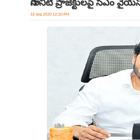
సాగునీటి ప్రాజెక్టుల‌పై సీఎం వైయ‌స్
16 Sep 2020 12:20 PM