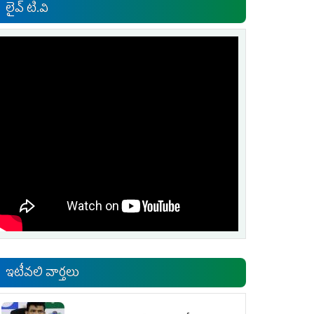
లైవ్ టి.వి
ఇటీవలి వార్తలు