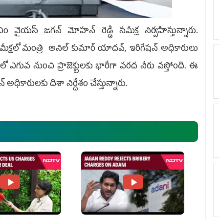
ీఎం వైయ‌స్ జ‌గ‌న్ మోహ‌న్ రెడ్డి స‌మీక్ష నిర్వ‌హిస్తున్నారు.
 స‌మీక్ష‌లో మంత్రి అనిల్ కుమార్ యాద‌వ్‌, ఇరిగేష‌న్ అధికారులు
్యంలో ఎగువ నుంచి ప్రాజెక్టుల‌కు భారీగా వ‌ర‌ద నీరు వ‌స్తోంది. ఈ
్ అధికారుల‌కు దిశా నిర్దేశం చేస్తున్నారు.