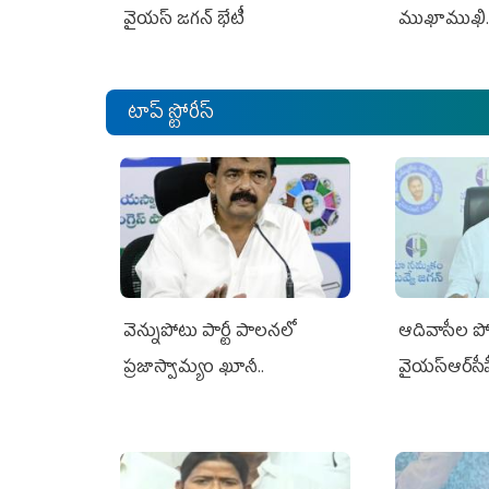
వైయస్ జగన్ భేటీ
ముఖాముఖి.
టాప్ స్టోరీస్
వెన్నుపోటు పార్టీ పాలనలో
ఆదివాసీల పో
ప్రజాస్వామ్యం ఖూనీ..
వైయ‌స్ఆర్‌స