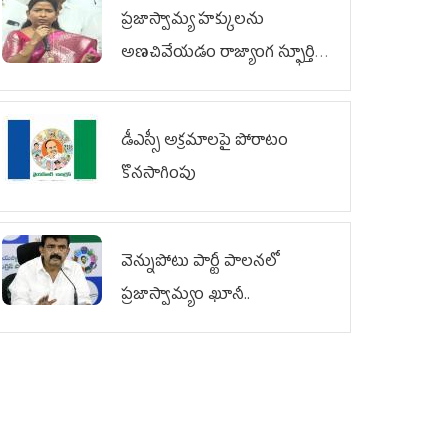
ప్రజాస్వామ్య హక్కులను
అణచివేయడం రాజ్యాంగ స్ఫూర్తికి
విరుద్ధం
డీఎస్సీ అక్రమాలపై పోరాటం
కొనసాగింపు
వెన్నుపోటు పార్టీ పాలనలో
ప్రజాస్వామ్యం ఖూనీ..