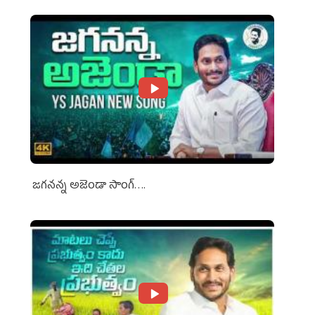
జగనన్న అజెండా సాంగ్….