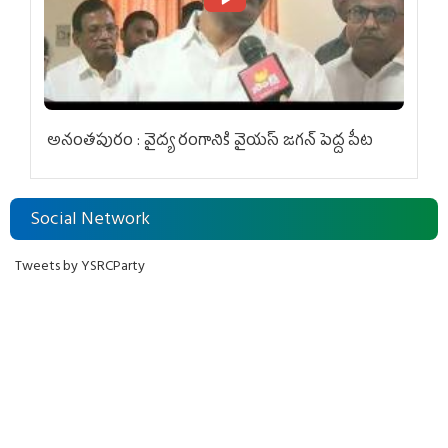
అనంతపురం : వైద్య రంగానికి వైయ‌స్ జ‌గ‌న్ పెద్ద పీట
Social Network
Tweets by YSRCParty