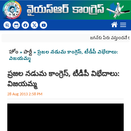
Skip to main content
????
జగన్‌కు పేరు వస్తుందనే రాజకీయ 
You are here
హోం
»
పార్టీ
» ప్రజల నడుమ కాంగ్రెస్, టీడీపీ విభేదాలు:
విజయమ్మ
ప్రజల నడుమ కాంగ్రెస్, టీడీపీ విభేదాలు:
విజయమ్మ
28 Aug 2013 2:58 PM