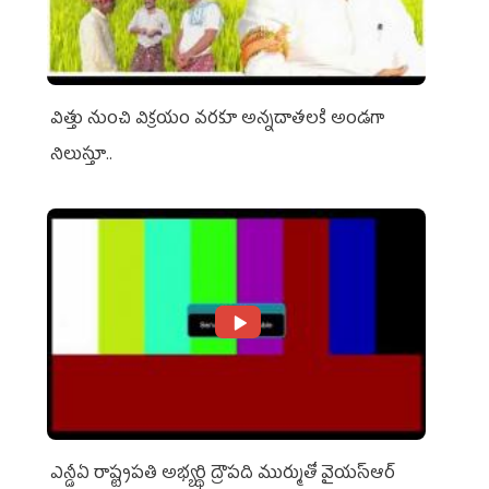
విత్తు నుంచి విక్రయం వరకూ అన్నదాతలకి అండగా
నిలుస్తూ..
ఎన్డీఏ రాష్ట్ర‌ప‌తి అభ్య‌ర్థి ద్రౌప‌ది ముర్ముతో వైయ‌స్ఆర్