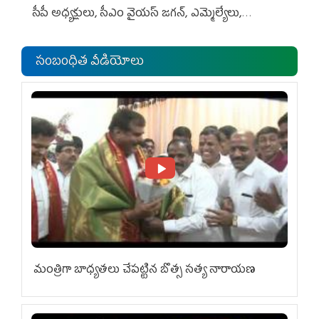
సీపీ అధ్య‌క్షులు, సీఎం వైయ‌స్ జ‌గ‌న్, ఎమ్మెల్యేలు,
ఎంపీల స‌మావేశం
సంబంధిత వీడియోలు
మంత్రిగా బాధ్యతలు చేపట్టిన బొత్స సత్య నారాయణ