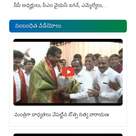
సీపీ అధ్య‌క్షులు, సీఎం వైయ‌స్ జ‌గ‌న్, ఎమ్మెల్యేలు,
ఎంపీల స‌మావేశం
సంబంధిత వీడియోలు
మంత్రిగా బాధ్యతలు చేపట్టిన బొత్స సత్య నారాయణ