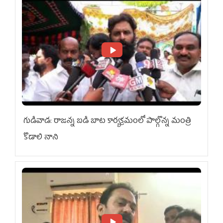
గుడివాడ: రాజన్న బడి బాట కార్యక్రమంలో పాల్గొన్న మంత్రి
కొడాలి నాని