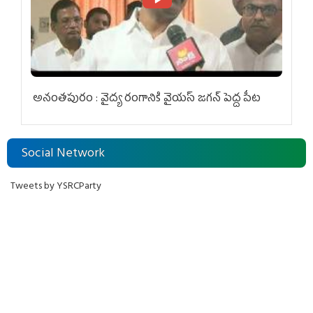
అనంతపురం : వైద్య రంగానికి వైయ‌స్ జ‌గ‌న్ పెద్ద పీట
Social Network
Tweets by YSRCParty