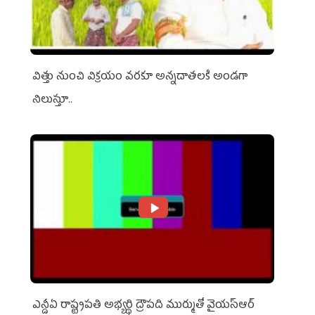
విత్తు నుంచి విక్రయం వరకూ అన్నదాతలకి అండగా
నిలుస్తూ..
ఎన్డీఏ రాష్ట్ర‌ప‌తి అభ్య‌ర్థి ద్రౌప‌ది ముర్ముతో వైయ‌స్ఆర్