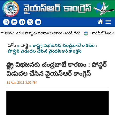
Skip to main content
????
రసన తెలిపే హక్కును కాలరాసే అధికారం ఎవరికీ లేదు
హెరిటేజ్ కోసం విజయా
You are here
హోం
»
పార్టీ
» రాష్ట్ర విభజనకు చంద్రబాబే కారణం :
పోస్టర్ విడుదల చేసిన వైయస్ఆర్ కాంగ్రెస్
రాష్ట్ర విభజనకు చంద్రబాబే కారణం : పోస్టర్
విడుదల చేసిన వైయస్ఆర్ కాంగ్రెస్
31 Aug 2013 3:53 PM