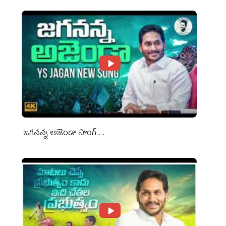
జగనన్న అజెండా సాంగ్….