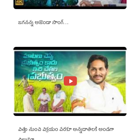
జగనన్న అజెండా సాంగ్….
విత్తు నుంచి విక్రయం వరకూ అన్నదాతలకి అండగా