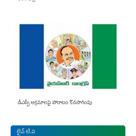
డీఎస్సీ అక్రమాలపై పోరాటం కొనసాగింపు
లైవ్ టి.వి