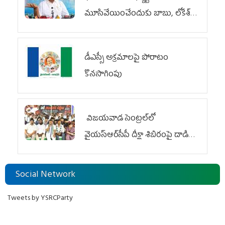
మూసివేయించేందుకు బాబు, లోకేశ్
కుట్ర
డీఎస్సీ అక్రమాలపై పోరాటం
కొనసాగింపు
విజయవాడ సెంట్రల్‌లో
వైయ‌స్ఆర్‌సీపీ దీక్షా శిబిరంపై దాడి
దుర్మార్గం
Social Network
Tweets by YSRCParty