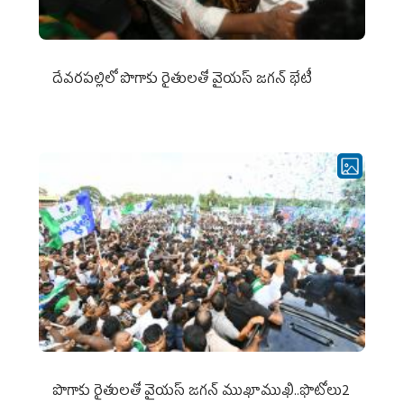
దేవరపల్లిలో పొగాకు రైతులతో వైయస్ జగన్ భేటీ
పొగాకు రైతుల‌తో వైయ‌స్ జ‌గ‌న్ ముఖాముఖి..ఫొటోలు2