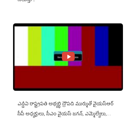
నిలుస్తూ..
ఎన్డీఏ రాష్ట్ర‌ప‌తి అభ్య‌ర్థి ద్రౌప‌ది ముర్ముతో వైయ‌స్ఆర్
సీపీ అధ్య‌క్షులు, సీఎం వైయ‌స్ జ‌గ‌న్, ఎమ్మెల్యేలు,
ఎంపీల స‌మావేశం