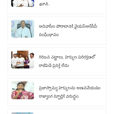
ఖూనీ..
ఆదివాసీల పోరాటానికి వైయ‌స్ఆర్‌సీపీ
సంఘీభావం
గిరిజన చట్టాలు, హక్కుల పరిరక్షణలో
రాజీపడే ప్రసక్తే లేదు
ప్రజాస్వామ్య హక్కులను అణచివేయడం
రాజ్యాంగ స్ఫూర్తికి విరుద్ధం