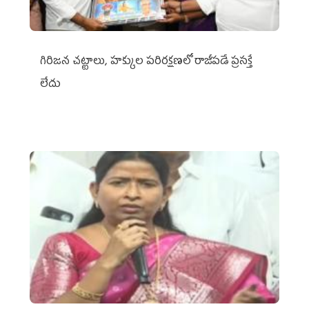
గిరిజన చట్టాలు, హక్కుల పరిరక్షణలో రాజీపడే ప్రసక్తే
లేదు