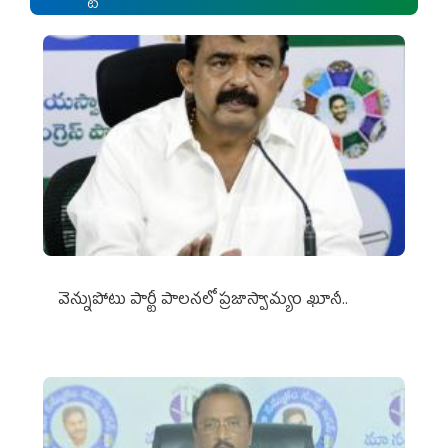
వెన్నుపోటు పార్టీ పాలనలో ప్రజాస్వామ్యం ఖూనీ..