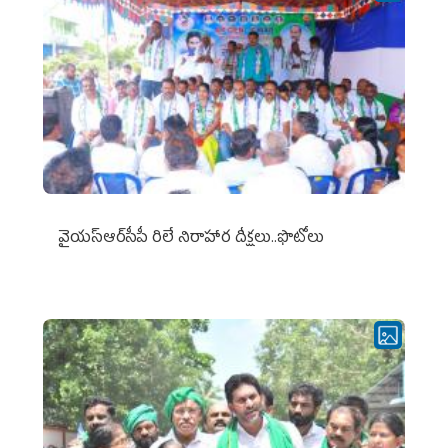
వైయ‌స్ఆర్‌సీపీ రిలే నిరాహార దీక్షలు..ఫొటోలు