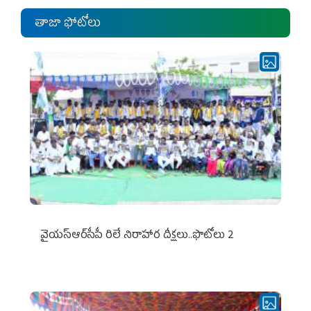
తాజా ఫోటోలు
వైయ‌స్ఆర్‌సీపీ రిలే నిరాహార దీక్షలు..ఫొటోలు 2