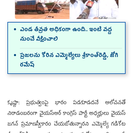
ఎండ తీవ్రత అధికంగా ఉంది.. ఇంటి వద్ద
నుంచే వీక్షించాలి
ప్రజలను కోరిన ఎమ్మెల్యేలు శ్రీకాంత్‌రెడ్డి, జోగి
రమేష్‌
కృష్ణా: ప్రభుత్వంపై భారం పడకూడదనే ఆలోచనతో
నిరాడంబరంగా వైయస్‌ఆర్‌ కాంగ్రెస్‌ పార్టీ అధ్యక్షులు వైయస్‌
జగన్‌ ప్రమాణస్వీకారం చేయబోతున్నారని ఎమ్మెల్యే గడికోట