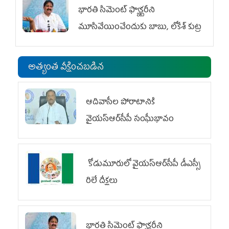
భారతి సిమెంట్ ఫ్యాక్టరీని
మూసివేయించేందుకు బాబు, లోకేశ్ కుట్ర
అత్యంత వీక్షించబడిన
ఆదివాసీల పోరాటానికి
వైయ‌స్ఆర్‌సీపీ సంఘీభావం
కోడుమూరులో వైయ‌స్ఆర్‌సీపీ డీఎస్సీ
రిలే దీక్షలు
భారతి సిమెంట్ ఫ్యాక్టరీని