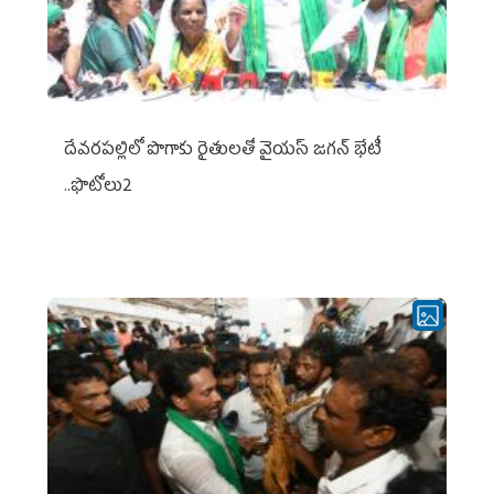
దేవరపల్లిలో పొగాకు రైతులతో వైయస్ జగన్ భేటీ
..ఫొటోలు2