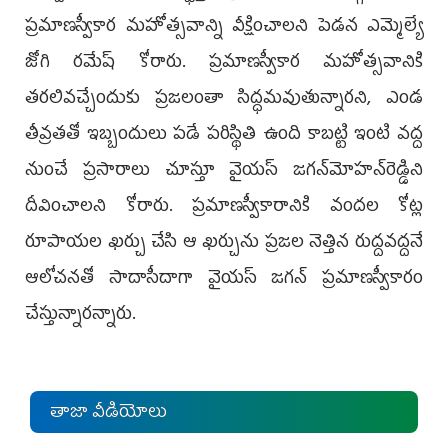
ప్రమాణస్వీకార మహోత్సవాన్ని వీక్షించాలని పెడన ఎమ్మెల్యే
జోగి రమేష్‌ కోరారు. ప్రమాణస్వీకార మహోత్సవానికి
తరలివచ్చేందుకు ప్రజలంతా సిద్ధమవుతున్నారని, ఎండ
తీవ్రతతో ఇబ్బందులు పడే పరిస్థితి ఉంది కాబట్టి ఇంటి వద్ద
నుంచే ప్రసారాలు చూస్తూ వైయస్‌ జగన్‌మోహన్‌రెడ్డిని
దీవించాలని కోరారు. ప్రమాణస్వీకారానికి వందల కోట్ల
రూపాయల ఖర్చు చేసి ఆ ఖర్చును ప్రజల నెత్తిన రుద్దవద్దనే
ఆలోచనతో సాదాసీదాగా వైయస్‌ జగన్‌ ప్రమాణస్వీకారం
చేస్తున్నారన్నారు.
తాజా వీడియోలు