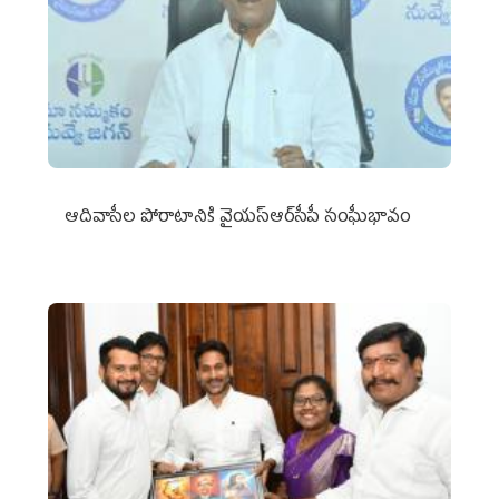
ఆదివాసీల పోరాటానికి వైయ‌స్ఆర్‌సీపీ సంఘీభావం