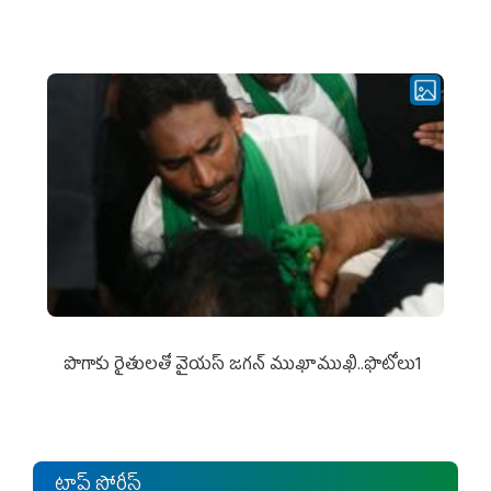
పొగాకు రైతుల‌తో వైయ‌స్ జ‌గ‌న్ ముఖాముఖి..ఫొటోలు1
టాప్ స్టోరీస్