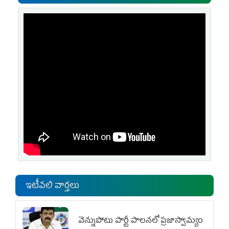
ఇటీవలి వార్తలు
వెన్నుపోటు పార్టీ పాలనలో ప్రజాస్వామ్యం