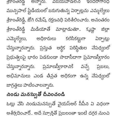
శ్రీకాంత్‌రెడ్డి అన్నారు. విజయవాడలోని ఇందిరాగాంధీ
మున్సిపాల్‌ స్టేడియంలో జరుగుతున్న ఏర్పాట్లను ఎమ్మల్యేలు
శ్రీకాంత్‌రెడ్డి, జోగి రమేష్, రక్షణనిధి పరిశీలించారు. అనంతరం
శ్రీకాంత్‌రెడ్డి మీడియాతో మాట్లాడుతూ.. కృష్ణా జిల్లా
ఎమ్మెల్యేలు, అధికారులు కలిసికట్టుగా ఏర్పాట్లు
చేస్తున్నారన్నారు. ప్రస్తుత ఆర్థిక పరిస్థితుల నేపథ్యంలో
ప్రభుత్వంపై భారం పడకుండా సాదాసీదాగా ప్రమాణస్వీకారం
చేస్తున్నారన్నారు. ప్రమాణస్వీకారానికి వచ్చే ప్రజలు,
అభిమానులు ఎండ తీవ్రత అధికంగా ఉన్న నేపథ్యంలో
జాగ్రత్తలు పాటించాలన్నారు.
నిండు మనస్సుతో దీవించండి
ఓట్లు వేసి నిండుమనస్సుతో వైయస్‌ఆర్‌ సీపీని ఏ విధంగా
ఆశీర్వదించారో.. అదే స్ఫూర్తితో ప్రజలంతా ఇంటి దగ్గర నుంచి