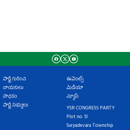
పార్టీ గురించి
ఈవెంట్స్
నాయకులు
మీడియా
సాధకం
న్యూస్
పార్టీ సభ్యులు
YSR CONGRESS PARTY
Plot no. 13
Suryadevara Township