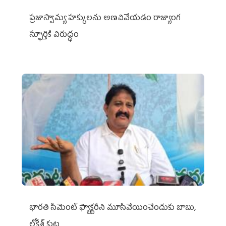
ప్రజాస్వామ్య హక్కులను అణచివేయడం రాజ్యాంగ
స్ఫూర్తికి విరుద్ధం
భారతి సిమెంట్ ఫ్యాక్టరీని మూసివేయించేందుకు బాబు,
లోకేశ్ కుట్ర