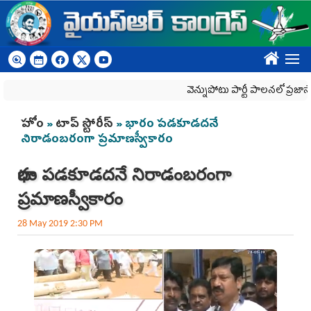
Skip to main content
????
వెన్నుపోటు పార్టీ పాలనలో ప్రజాస్వామ్యం
You are here
హోం
»
టాప్ స్టోరీస్
» భారం పడకూడదనే
నిరాడంబరంగా ప్రమాణస్వీకారం
భారం పడకూడదనే నిరాడంబరంగా
ప్రమాణస్వీకారం
28 May 2019 2:30 PM