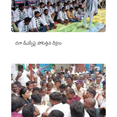
దగా డీఎస్సీపై పోటెత్తిన దీక్షలు