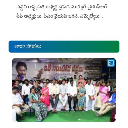
ఎన్డీఏ రాష్ట్ర‌ప‌తి అభ్య‌ర్థి ద్రౌప‌ది ముర్ముతో వైయ‌స్ఆర్
సీపీ అధ్య‌క్షులు, సీఎం వైయ‌స్ జ‌గ‌న్, ఎమ్మెల్యేలు,
ఎంపీల స‌మావేశం
తాజా ఫోటోలు