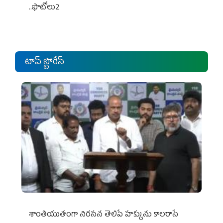
..ఫొటోలు2
టాప్ స్టోరీస్
శాంతియుతంగా నిరసన తెలిపే హక్కును కాలరాసే