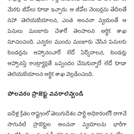
మేరకు జీవోలు కూడా ఇచ్చారు. ఆ జీవోల నెంబర్లను తేదీలతో
సహా తెలియజేయాలని, ఎంత అంచనా వ్యయంతో ఆ
పనులు మంజూరు చేశారో తెలపాలని ఆర్థిక శాఖ
సూచించింది. ఎన్నికల ముందు మంజూరు చేసిన పనులకు
టెండర్లను ఆహ్వానించారో లేదో పేర్కొనాలని, టెండర్లు
ఆహ్వానిస్తే కాంట్రాక్టర్లతో ఒప్పందం చేసుకున్నారో లేదో కూడా
తెలియజేయాలని ఆర్థిక శాఖ వెల్లడించింది.
పోలవరం ప్రాజెక్టు వివరాలివ్వండి
ఐదేళ్ల క్రితం రాష్ట్రంలో తెలుగుదేశం పార్టీ అధికారంలోకి రాగానే
సాగునీటి ప్రాజెక్టుల అంచనా వ్యయాలను భారీగా