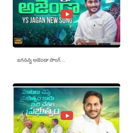
జగనన్న అజెండా సాంగ్….