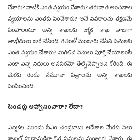
చేశారు? వాటికి ఎంత వ్యయం చేశారు? తరువాత అంచనాల
వ్యయాలను ఎంతకు పెంచేశారు? అనే వివరాలను తక్షణమే
పంపాలంటూ అన్ని శాఖలకు ఆర్థిక శాఖ తాజాగా
తాఖీదులు జారీ చేసింది. గతంలో మంజూరు చేసిన పనులకు
ఎంత వ్యయం చేశారు? మిగిలిన పనులు పూర్తి చేయాలంటే
ఎంకా ఎన్ని నిధులు అవసరమో తేల్చిచెప్పాలని కోరింది. ఈ
మేరకు రెండు నమూనా పత్రాలను అన్ని శాఖలకు
పంపించింది.
టెండర్లు ఆహ్వానించారా? లేదా?
ఎన్నికల ముందు సీఎం చంద్రబాబు ఆదేశాల మేరకు పలు
శాఖల్లో హడావుడిగా కొత్త పనులను మంజూరు చేశారు. ఈ