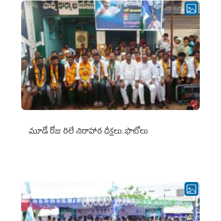
మూడో రోజు రిలే నిరాహార దీక్షలు..ఫొటోలు