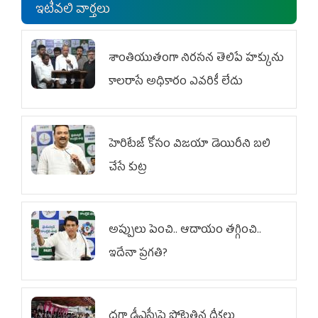
ఇటీవలి వార్తలు
శాంతియుతంగా నిరసన తెలిపే హక్కును
కాలరాసే అధికారం ఎవరికీ లేదు
హెరిటేజ్ కోసం విజయా డెయిరీని బలి
చేసే కుట్ర‌
అప్పులు పెంచి.. ఆదాయం తగ్గించి..
ఇదేనా ప్రగతి?
దగా డీఎస్సీపై పోటెత్తిన దీక్షలు