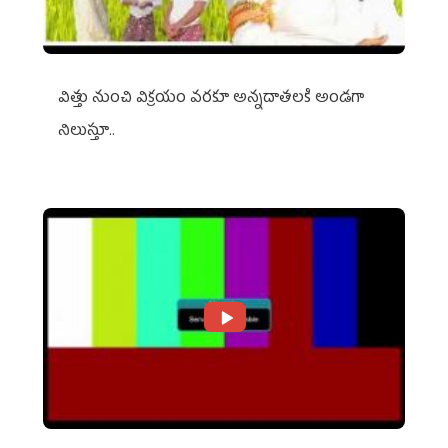
విత్తు నుంచి విక్రయం వరకూ అన్నదాతలకి అండగా
నిలుస్తూ..