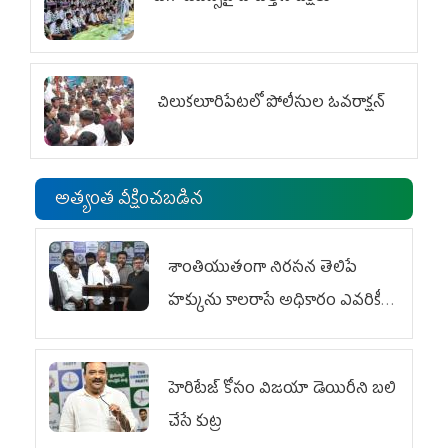
చిలుక‌లూరిపేట‌లో పోలీసుల ఓవ‌రాక్ష‌న్‌
అత్యంత వీక్షించబడిన
శాంతియుతంగా నిరసన తెలిపే
హక్కును కాలరాసే అధికారం ఎవరికీ
లేదు
హెరిటేజ్ కోసం విజయా డెయిరీని బలి
చేసే కుట్ర‌