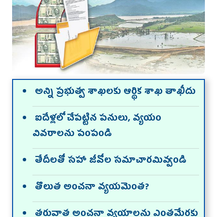
అన్ని ప్రభుత్వ శాఖలకు ఆర్థిక శాఖ తాఖీదు
ఐదేళ్లలో చేపట్టిన పనులు, వ్యయం
వివరాలను పంపండి
తేదీలతో సహా జీవోల సమాచారమివ్వండి
తొలుత అంచనా వ్యయమెంత?
తరువాత అంచనా వ్యయాలను ఎంతమేరకు