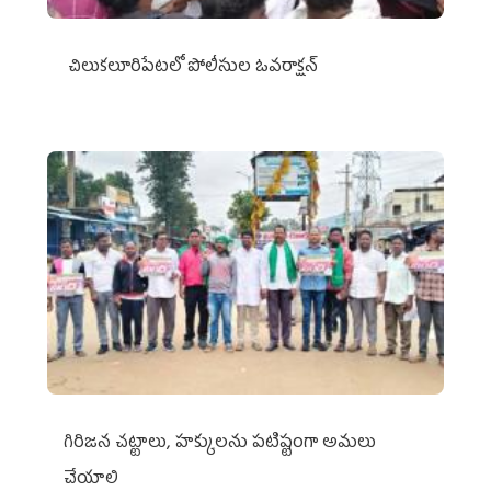
చిలుక‌లూరిపేట‌లో పోలీసుల ఓవ‌రాక్ష‌న్‌
గిరిజన చట్టాలు, హక్కులను పటిష్టంగా అమలు
చేయాలి