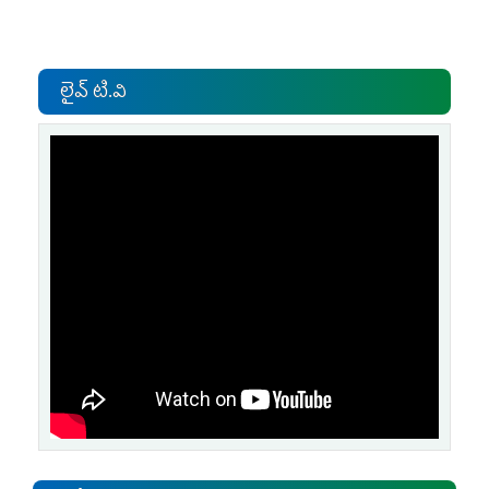
లైవ్ టి.వి