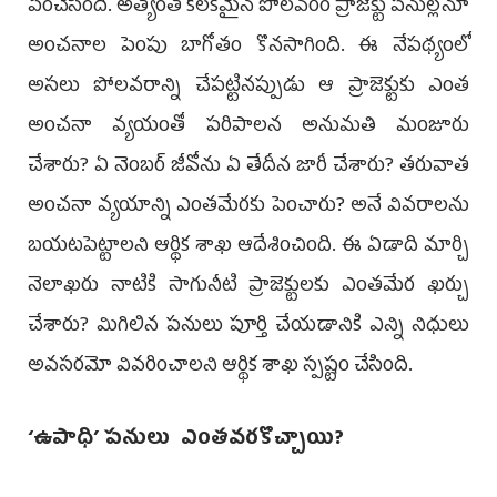
పెంచేసింది. అత్యంత కీలకమైన పోలవరం ప్రాజెక్టు పనుల్లోనూ
అంచనాల పెంపు బాగోతం కొనసాగింది. ఈ నేపథ్యంలో
అసలు పోలవరాన్ని చేపట్టినప్పుడు ఆ ప్రాజెక్టుకు ఎంత
అంచనా వ్యయంతో పరిపాలన అనుమతి మంజూరు
చేశారు? ఏ నెంబర్‌ జీవోను ఏ తేదీన జారీ చేశారు? తరువాత
అంచనా వ్యయాన్ని ఎంతమేరకు పెంచారు? అనే వివరాలను
బయటపెట్టాలని ఆర్థిక శాఖ ఆదేశించింది. ఈ ఏడాది మార్చి
నెలాఖరు నాటికి సాగునీటి ప్రాజెక్టులకు ఎంతమేర ఖర్చు
చేశారు? మిగిలిన పనులు పూర్తి చేయడానికి ఎన్ని నిధులు
అవసరమో వివరించాలని ఆర్థిక శాఖ స్పష్టం చేసింది.
‘ఉపాధి’ పనులు ఎంతవరకొచ్చాయి?