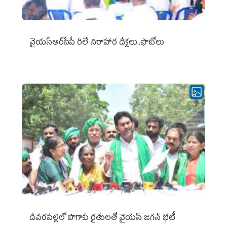
వైయ‌స్ఆర్‌సీపీ రిలే నిరాహార దీక్షలు..ఫొటోలు
దేవరపల్లిలో పొగాకు రైతులతో వైయస్ జగన్ భేటీ