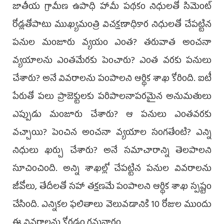
జాతీయ గ్రామీణ ఉపాధి హామీ పథకం నిధులతో సిమెంట్‌
రోడ్లతోపాటు ముఖ్యమంత్రి విచక్షణాధికార నిధులతో చేపట్టిన
పనుల మంజూరు వ్యయం ఎంత? తరువాత అంచనా
వ్యయాలను ఎంతమేరకు పెంచారు? ఎంత వరకు పనులు
చేశారు? అనే వివరాలను పంపాలని ఆర్థిక శాఖ కోరింది. ఐటీ
పేరుతో పలు ప్రాజెక్టులకు పరిపాలనాపరమైన అనుమతులు
ఎప్పుడు మంజూరు చేశారు? ఆ పనులు ఎంతవరకు
వచ్చాయి? పెంచిన అంచనా వ్యయాల సంగతేంటి? ఎన్ని
నిధులు ఖర్చు చేశారు? అనే సమాచారాన్ని తెలపాలని
సూచించింది. అన్ని శాఖల్లో చేపట్టిన పనుల వివరాలను
జీవోలు, తేదీలతో సహా తక్షణమే పంపాలని ఆర్థిక శాఖ స్పష్టం
చేసింది. ఎన్నికల ఫలితాలు వెలువడానికి 10 రోజుల ముందు
ఈ వివరాలను కోరడం గమనార్హం.