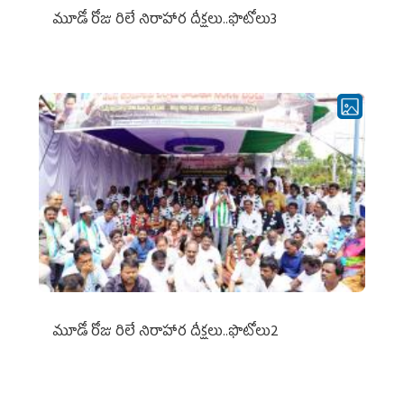
మూడో రోజు రిలే నిరాహార దీక్షలు..ఫొటోలు3
మూడో రోజు రిలే నిరాహార దీక్షలు..ఫొటోలు2