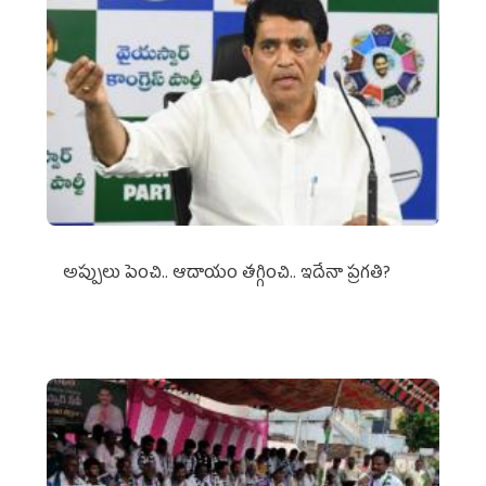
అప్పులు పెంచి.. ఆదాయం తగ్గించి.. ఇదేనా ప్రగతి?