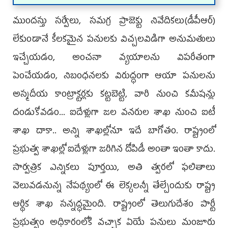
ముందస్తు సర్వేలు, సమగ్ర ప్రాజెక్టు నివేదికలు(డీపీఆర్‌)
లేకుండానే కీలకమైన పనులకు విచ్చలవిడిగా అనుమతులు
ఇచ్చేయడం, అంచనా వ్యయాలను విపరీతంగా
పెంచేయడం, నిబంధనలకు విరుద్ధంగా ఆయా పనులను
అస్మదీయ కాంట్రాక్టర్లకు కట్టబెట్టి, వారి నుంచి కమీషన్లు
దండుకోవడం... ఐదేళ్లుగా జల వనరుల శాఖ నుంచి ఐటీ
శాఖ దాకా.. అన్ని శాఖల్లోనూ ఇదే బాగోతం. రాష్ట్రంలో
ప్రభుత్వ శాఖల్లో ఐదేళ్లుగా జరిగిన దోపిడీ అంతా ఇంతా కాదు.
సార్వత్రిక ఎన్నికలు పూర్తయి, అతి త్వరలో ఫలితాలు
వెలువడనున్న నేపథ్యంలో ఈ లెక్కలన్నీ తేల్చేందుకు రాష్ట్ర
ఆర్థిక శాఖ సన్నద్ధమైంది. రాష్ట్రంలో తెలుగుదేశం పార్టీ
ప్రభుత్వం అధికారంలోకి వచ్చాక ఏయే పనులు మంజూరు