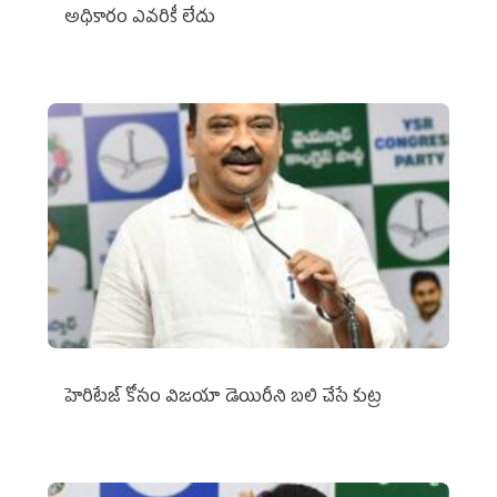
అధికారం ఎవరికీ లేదు
హెరిటేజ్ కోసం విజయా డెయిరీని బలి చేసే కుట్ర‌