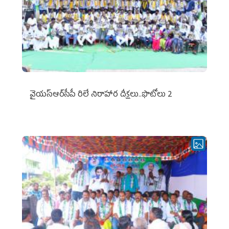
వైయ‌స్ఆర్‌సీపీ రిలే నిరాహార దీక్షలు..ఫొటోలు 2