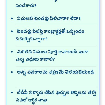
పెంచేశారు?
పనులకు టెండర్లు పిలిచారా? లేదా?
టెండర్లు పిలిస్తే కాంట్రాక్టర్లతో ఒప్పందం
కుదుర్చుకున్నారా?
మిగిలిన పనులు పూర్తి కావాలంటే ఇంకా
ఎన్ని నిధులు కావాలి?
అన్ని వివరాలను తక్షణమే తెలియజేయండి
టీడీపీ సర్కారు చేసిన ఖర్చుల లెక్కలను తేల్చే
పనిలో ఆర్థిక శాఖ