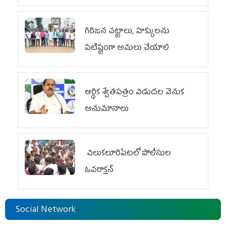
గిరిజన చట్టాలు, హక్కులను
పటిష్టంగా అమలు చేయాలి
ఆర్థిక శ్వేతపత్రం విడుదల వెనుక
అనుమానాలు
చిలుక‌లూరిపేట‌లో పోలీసుల
ఓవ‌రాక్ష‌న్‌
Social Network