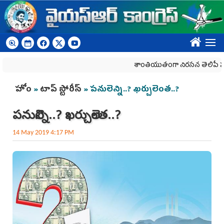
Skip to main content
????
శాంతియుతంగా నిరసన తెలిపే హక్కును కా
You are here
హోం
»
టాప్ స్టోరీస్
» ప‌నులెన్ని..? ఖ‌ర్చులెంత‌..?
ప‌నులెన్ని..? ఖ‌ర్చులెంత‌..?
14 May 2019 4:17 PM