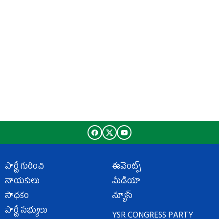
పార్టీ గురించి
ఈవెంట్స్
నాయకులు
మీడియా
సాధకం
న్యూస్
పార్టీ సభ్యులు
YSR CONGRESS PARTY