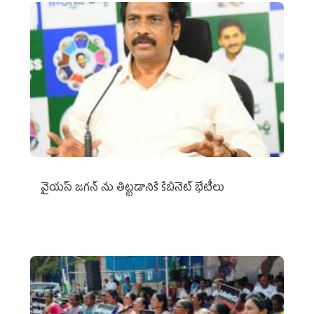
వైయ‌స్ జగన్‌ ను తిట్టడానికే కేబినెట్‌ భేటీలు