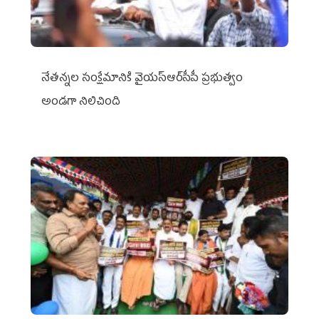
నేతన్నల సంక్షేమానికి వైయ‌స్ఆర్‌సీపీ ప్రభుత్వం
అండగా నిలిచింది