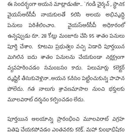
ఈ సంద‌ర్భంగా ఆయ‌న మాట్లాడుతూ.. `గండి చైర్మన్ , స్థానిక
వైయ‌స్ఆర్‌సీపీ నాయకులతో కలిసి ఆలయ అభివృద్ధి
పనులు పరిశీలించాం. వైయ‌స్ఆర్‌సీపీ అధికారంలో
ఉన్నప్పుడు రూ. 28 కోట్లు మంజూరు చేసి 95 శాతం పనులు
పూర్తి చేశాం. కూటమి ప్రభుత్వం వచ్చి ఏడాది పూర్తయిన
మిగిలిన ఐదు శాతం పనులను చేయకుండా నిర్లక్ష్యంగా
వ్యవహరించడం సమంజసం కాదు. పలుమార్లు కలెక్టర్
దృష్టికి తీసుకువెళ్లినా..ఆయ‌న‌ కనీసం పట్టించుకున్న పాపాన
పోలేదు. గత నాలుగు శ్రావణమాసాల నుంచి భక్తులకు
మూలవిరాట్ దర్శనం కల్పించడం లేదు.
పూర్తయిన ఆలయాన్ని ప్రారంభించి మూలవిరాట్ విగ్రహ
ప్రతిష్ట చేయకపోవడం ఎంతవరకు కరెక్ట్. మహా కుంభాభిషేకం