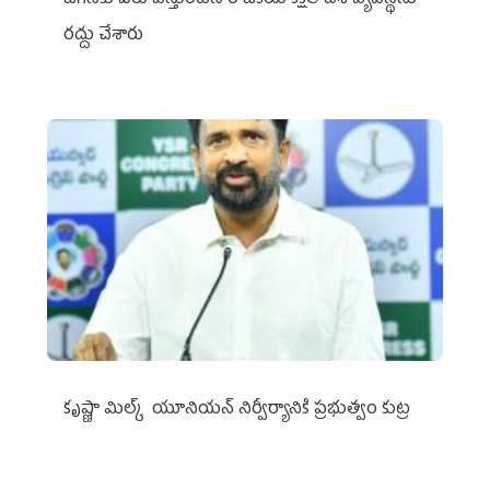
రద్దు చేశారు
కృష్ణా మిల్క్‌ యూనియన్‌ నిర్వీర్యానికి ప్రభుత్వం కుట్ర