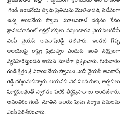
వైయస్ఆర్ జిల్లా :
స్వయంగా శ్రీరాముడు తన బాణంతో
గండి ఆంజనేయ స్వామి ప్రతిమను మొలిచాడ‌ని, సజీవంగా
ఉన్న ఆంజనేయ స్వామి మూలవిరాట్ దర్శనం కోసం
శ్రావణమాసంలో లక్షల్లో భక్తులు వస్తుంటార‌ని వైయ‌స్ఆర్‌సీపీ
ఎంపీ వైయ‌స్ అవినాష్‌రెడ్డి తెలిపారు. ఇంతటి గొప్ప
ఆలయంపై రాష్ట్ర ప్రభుత్వం ఎందుకు ఇంత నిర్లక్ష్యంగా
వ్యవహరిస్తుంద‌ని ఆయ‌న సూటిగా ప్ర‌శ్నించారు. గురువారం
గండి క్షేత్రం శ్రీ వీరాంజనేయ స్వామిని ఎంపీ వైయస్ అవినాష్
రెడ్డి ద‌ర్శించుకున్నారు. ఆయ‌న‌కు వేద పండితులు, అర్చ‌కులు
పూర్ణకుంభంతో స్వాగతం పలికి తీర్థ‌ప్ర‌సాదాలు అంద‌జేశారు.
అనంతరం గండి నూతన ఆలయ పునః నిర్మాణ పనులను
ఎంపీ పరిశీలించారు.