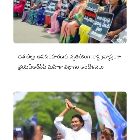
దిశ బిల్లు ఉపసంహరణకు వ్యతిరేకంగా రాష్ట్రవ్యాప్తంగా
వైయ‌స్ఆర్‌సీపీ మహిళా విభాగం ఆందోళనలు