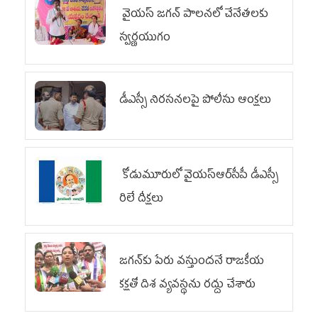
వైయ‌స్ జగన్ పాలనలో చేనేతలకు
స్వర్ణయుగం
డీఎస్సీ నిరసనలపై పోలీసు ఆంక్షలు
కోడుమూరులో వైయ‌స్ఆర్‌సీపీ డీఎస్సీ
రిలే దీక్షలు
జగన్‌కు పేరు వస్తుందనే రాజకీయ
కక్షతో దిశ వ్య‌వ‌స్థ‌ను రద్దు చేశారు