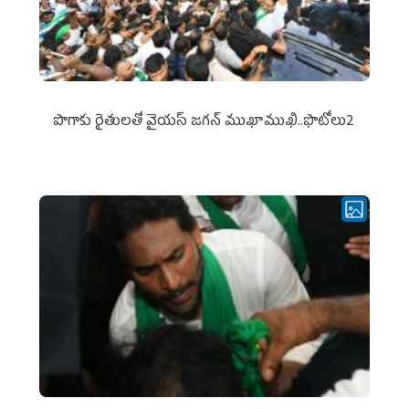
పొగాకు రైతుల‌తో వైయ‌స్ జ‌గ‌న్ ముఖాముఖి..ఫొటోలు2