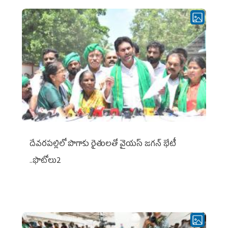
దేవరపల్లిలో పొగాకు రైతులతో వైయస్ జగన్ భేటీ
..ఫొటోలు2