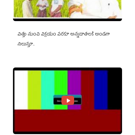
విత్తు నుంచి విక్రయం వరకూ అన్నదాతలకి అండగా
నిలుస్తూ..