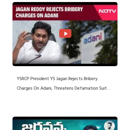
YSRCP President YS Jagan Rejects Bribery
Charges On Adani, Threatens Defamation Suit
Against Media Groups