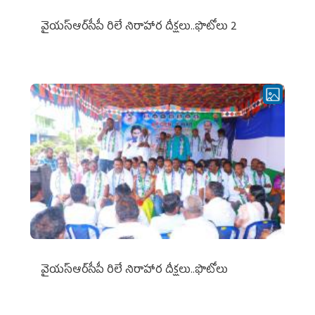
వైయ‌స్ఆర్‌సీపీ రిలే నిరాహార దీక్షలు..ఫొటోలు 2
వైయ‌స్ఆర్‌సీపీ రిలే నిరాహార దీక్షలు..ఫొటోలు