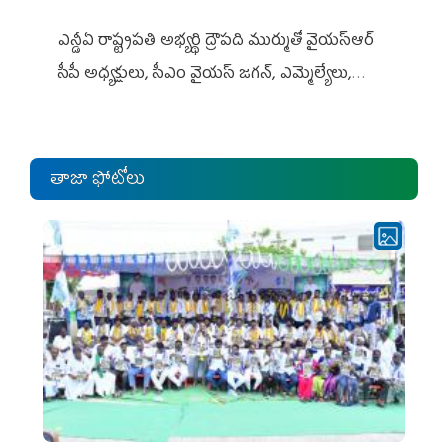
ఎన్డీఏ రాష్ట్ర‌ప‌తి అభ్య‌ర్థి ద్రౌప‌ది ముర్ముతో వైయ‌స్ఆర్
సీపీ అధ్య‌క్షులు, సీఎం వైయ‌స్ జ‌గ‌న్, ఎమ్మెల్యేలు,
ఎంపీల స‌మావేశం
తాజా ఫోటోలు