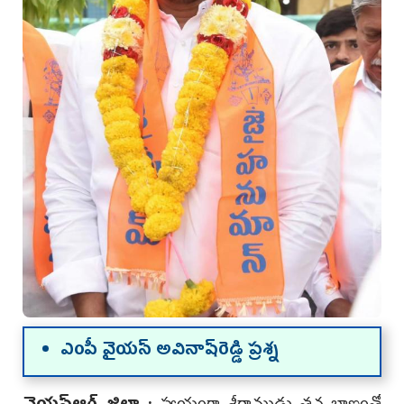
ఎంపీ వైయ‌స్ అవినాష్‌రెడ్డి ప్ర‌శ్న‌