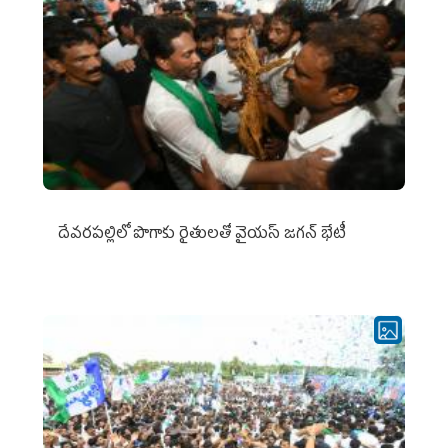
దేవరపల్లిలో పొగాకు రైతులతో వైయస్ జగన్ భేటీ