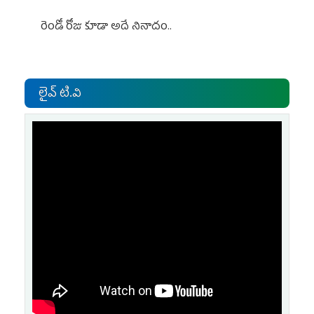
రెండో రోజు కూడా అదే నినాదం..
లైవ్ టి.వి