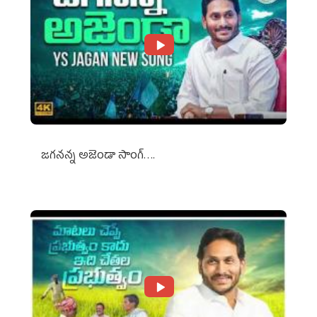
జగనన్న అజెండా సాంగ్….