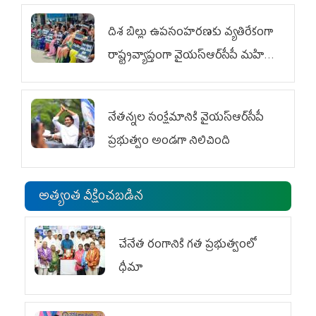
దిశ బిల్లు ఉపసంహరణకు వ్యతిరేకంగా
రాష్ట్రవ్యాప్తంగా వైయ‌స్ఆర్‌సీపీ మహిళా
విభాగం ఆందోళనలు
నేతన్నల సంక్షేమానికి వైయ‌స్ఆర్‌సీపీ
ప్రభుత్వం అండగా నిలిచింది
అత్యంత వీక్షించబడిన
చేనేత రంగానికి గత ప్రభుత్వంలో
ధీమా