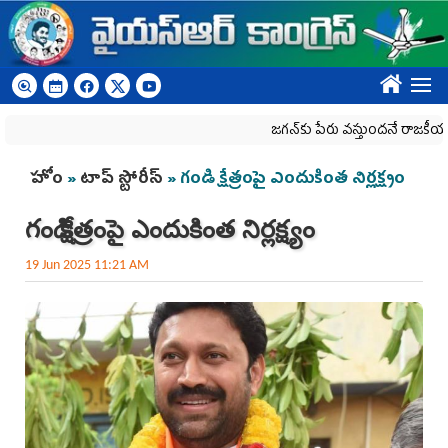
Skip to main content
????
జగన్‌కు పేరు వస్తుందనే రాజకీయ కక్షతో దిశ వ
You are here
హోం
»
టాప్ స్టోరీస్
» గండి క్షేత్రంపై ఎందుకింత‌ నిర్లక్ష్యం
గండి క్షేత్రంపై ఎందుకింత‌ నిర్లక్ష్యం
19 Jun 2025 11:21 AM