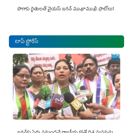
పొగాకు రైతుల‌తో వైయ‌స్ జ‌గ‌న్ ముఖాముఖి..ఫొటోలు1
టాప్ స్టోరీస్
జగన్‌కు పేరు వస్తుందనే రాజకీయ కక్షతో దిశ వ్య‌వ‌స్థ‌ను