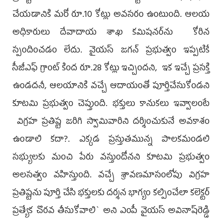
చేయడానికి మరో రూ.10 కోట్లు అవసరం ఉంటుంది. ఆలయ
అధికారులు దేవాదాయ శాఖ కమిషనర్‌ను కోరిన
స్పందించడం లేదు. వైయ‌స్ జ‌గ‌న్ ప్ర‌భుత్వం ఇప్పటికే
సీజీఎఫ్ గ్రాంట్ కింద రూ.28 కోట్లు ఇచ్చింద‌ని, ఇక ఇచ్చే ప్రసక్తి
ఉండదనీ, ఆలయానికి వచ్చే ఆదాయంతో పూర్తిచేసుకోండని
కూట‌మి ప్రభుత్వం చెప్తుంది. భక్తులు కానుకలు ఇవ్వాలంటే
విగ్రహ ప్రతిష్ట జరిగి స్వామివారిని దర్శించుకునే అవకాశం
ఉండాలి క‌దా?. ఎక్కడ ప్రస్తుతమున్న పాలకమండలి
సభ్యులకు మంచి పేరు వస్తుందోనని కూటమి ప్రభుత్వం
అలసత్వం వహిస్తుంది. వచ్చే శ్రావణమాసంలోపు విగ్రహ
ప్రతిష్టను పూర్తి చేసి భక్తులకు దర్శన భాగ్యం కల్పించేలా కలెక్టర్
ప్రత్యేక చొరవ తీసుకోవాలి` అని ఎంపీ వైయ‌స్ అవినాష్‌రెడ్డి