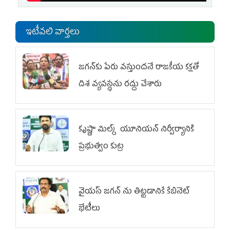
ఇటీవలి వార్తలు
జగన్‌కు పేరు వస్తుందనే రాజకీయ కక్షతో
దిశ వ్య‌వ‌స్థ‌ను రద్దు చేశారు
కృష్ణా మిల్క్‌ యూనియన్‌ నిర్వీర్యానికి
ప్రభుత్వం కుట్ర
వైయ‌స్ జగన్‌ ను తిట్టడానికే కేబినెట్‌
భేటీలు