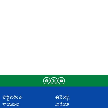
పార్టీ గురించి
ఈవెంట్స్
నాయకులు
మీడియా