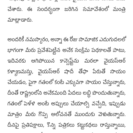
చేశారు. ఈ సందర్భంగా జరిగిన సమావేశంలో మంత్రి
మాట్లాడారు.
అందరికీ నమస్కారం, అన్నా ఈ రోజు సామాజిక ఎదుగుదలలో
భాగంగా మీరు ప్రవేశపెట్టిన అనేక సంక్షేమ పథకాలతో పాటు,
ఇదివరకు ఆగిపోయిన కాన్సెప్ట్‌ను మరలా వైయ‌స్ఆర్‌
కళ్యాణమస్తు, వైయ‌స్ఆర్‌ షాదీ తోఫా పేరుతో సాయం
చేయడం, పైగా గతంలో కంటే ఎక్కువగా సాయం చేస్తున్నారు,
దీంతో రాష్ట్రంలోని అనేకమంది పేదలు లబ్ధి పొందుతున్నారు,
గతంలో పెళ్ళి అంటే అప్పులు చేయాల్సి వచ్చేది, ఇప్పుడు
మాత్రం మీరు గొప్ప ఆలోచనతో ముందుకు వెళుతున్నారు.
దీనిపై ప్రతిపక్షాలు, కొన్ని పత్రికలు కట్టుకథలు రాస్తున్నాయి,