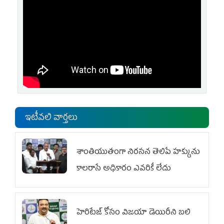
ఇటీవలి వార్తలు
శాంతియుతంగా నిరసన తెలిపే హక్కును
కాలరాసే అధికారం ఎవరికీ లేదు
హెరిటేజ్ కోసం విజయా డెయిరీని బలి