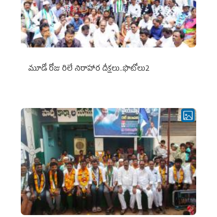
మూడో రోజు రిలే నిరాహార దీక్షలు..ఫొటోలు2