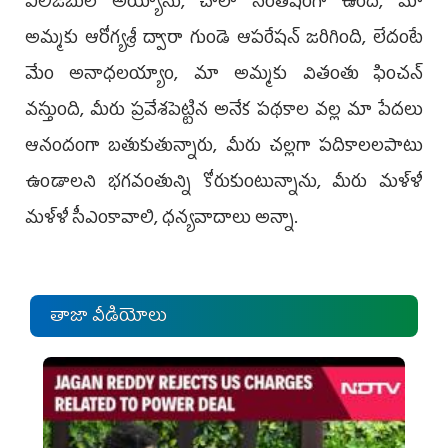
ఎలిజబుల్‌ అయ్యాను, చాలా సంతోషంగా ఉంది, మా
అమ్మకు ఆరోగ్యశ్రీ ద్వారా గుండె ఆపరేషన్‌ జరిగింది, లేదంటే
మేం అనాధలయ్యాం, మా అమ్మకు వితంతు ఫించన్‌
వస్తుంది, మీరు ప్రవేశపెట్టిన అనేక పథకాల వల్ల మా పేదలు
ఆనందంగా బతుకుతున్నారు, మీరు చల్లగా పదికాలలపాటు
ఉండాలని భగవంతున్ని కోరుకుంటున్నాను, మీరు మళ్ళీ
మళ్ళీ సీఎంకావాలి, ధన్యవాదాలు అన్నా.
తాజా వీడియోలు