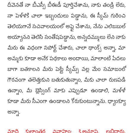
దీవెనతో నా బీఎస్సీ బీఈడీ పూర్తిచేశాను, నాకు తండ్రి లేరు,
నా పెళ్ళికి చాలా ఇబ్బందులు పడ్డాను, ఈ స్కీమ్‌ గురించి
తెలియగానే సచివాలయంలో అప్లై చేశాను, నేను ఎలిజబుల్‌
అయ్యానని తెలిసి సంతోషపడ్డాను, అన్నదమ్ములు లేని నాకు
మీరు ఈ విధంగా సపోర్ట్‌ చేశారు, చాలా థాంక్స్‌ అన్నా, మా
అమ్మకు కూడా అనేక పథకాలు అందాయి, మాలాంటి పేదలు
బాగా బతకాలని మీరు పెట్టే స్కీమ్స్‌ వల్ల మేం సమాజంలో
గౌరవంగా తలెత్తుకుని బతుకుతున్నాం, మీకు చాలా రుణపడి
ఉన్నాం, మీ బ్లెస్సింగ్‌ మాకు ఎప్పుడూ ఉండాలి, మళ్ళీ
కూడా మీరు సీఎంగా ఉండాలని కోరుకుంటున్నాను. ధ్యాంక్యూ
అన్నా.
మాది కులాంత‌ర వివాహం: కె.అనూష, లబ్ధిదారు,