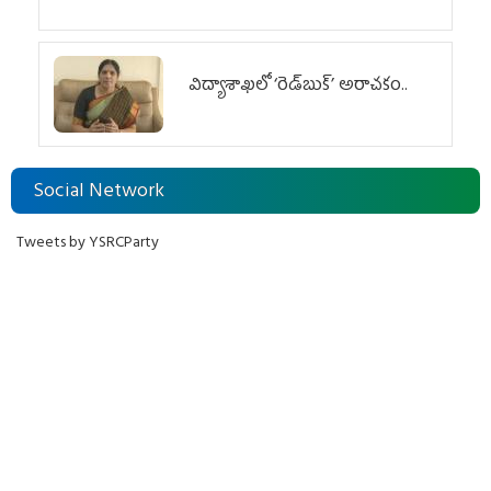
విద్యాశాఖలో ‘రెడ్‌బుక్’ అరాచకం..
Social Network
Tweets by YSRCParty