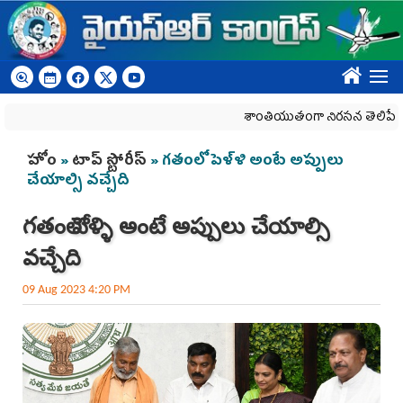
Skip to main content
????
శాంతియుతంగా నిరసన తెలిపే హక్కును క
You are here
హోం
»
టాప్ స్టోరీస్
» గతంలో పెళ్ళి అంటే అప్పులు
చేయాల్సి వచ్చేది
గతంలో పెళ్ళి అంటే అప్పులు చేయాల్సి
వచ్చేది
09 Aug 2023 4:20 PM