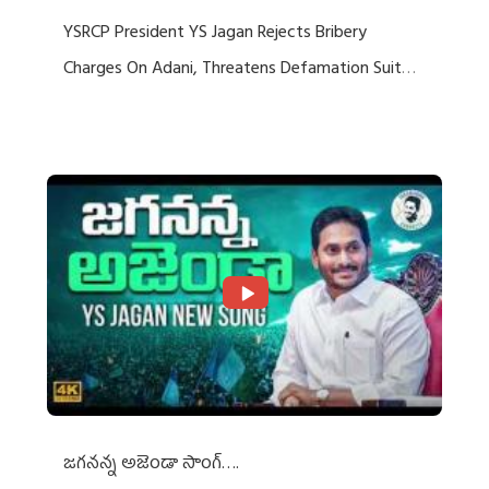
YSRCP President YS Jagan Rejects Bribery
Charges On Adani, Threatens Defamation Suit
Against Media Groups
జగనన్న అజెండా సాంగ్….