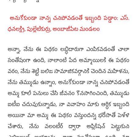
అనుకోకుండా నాన్న చనిపోవడంతో ఇబ్బంది ప‌డ్డాం: ఎస్‌.
ధనలక్ష్మి, పుల్లేటికుర్రు, అంబాజీపేట మండలం
అన్నా, నేను ఈ పథకం లబ్ధిదారుగా ఎంపికవడంతో చాలా
సంతోషంగా ఉంది, నాలాంటి పేద అమ్మాయిలకి ఈ పథకం
వరం, నేను శెట్టి బలిజ సామాజికవర్గానికి చెందిన మహిళను,
నేను తమ్ముడు ఉన్నాం, అనుకోకుండా నాన్న చనిపోవడంతో
అమ్మ కూలీ పనులు చేసి జీవనం కొనసాగించింది, తమ్ముడు
ఐటీఐ చదువుకున్నాడు, నా వివాహం మాకు ఆర్ధిక ఇబ్బంది
అయినా మా అమ్మ ఈ పథకం వస్తుందన్న భరోసాతో పెళ్ళి
చేశారు, నేను వలంటీర్‌ ద్వారా అప్లికేషన్‌ పెట్టుకుని