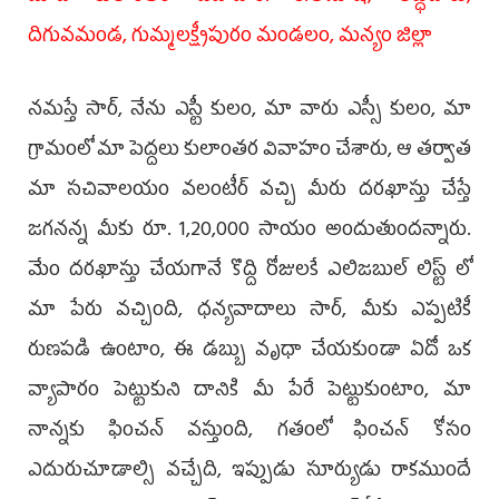
దిగువమండ, గుమ్మలక్ష్మీపురం మండలం, మన్యం జిల్లా
నమస్తే సార్, నేను ఎస్టీ కులం, మా వారు ఎస్సీ కులం, మా
గ్రామంలో మా పెద్దలు కులాంతర వివాహం చేశారు, ఆ తర్వాత
మా సచివాలయం వలంటీర్‌ వచ్చి మీరు దరఖాస్తు చేస్తే
జగనన్న మీకు రూ. 1,20,000 సాయం అందుతుందన్నారు.
మేం దరఖాస్తు చేయగానే కొద్ది రోజులకే ఎలిజబుల్‌ లిస్ట్‌ లో
మా పేరు వచ్చింది, ధన్యవాదాలు సార్, మీకు ఎప్పటికీ
రుణపడి ఉంటాం, ఈ డబ్బు వృధా చేయకుండా ఏదో ఒక
వ్యాపారం పెట్టుకుని దానికి మీ పేరే పెట్టుకుంటాం, మా
నాన్నకు ఫించన్‌ వస్తుంది, గతంలో ఫించన్‌ కోసం
ఎదురుచూడాల్సి వచ్చేది, ఇప్పుడు సూర్యుడు రాకముందే