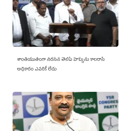
శాంతియుతంగా నిరసన తెలిపే హక్కును కాలరాసే
అధికారం ఎవరికీ లేదు