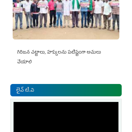
గిరిజన చట్టాలు, హక్కులను పటిష్టంగా అమలు
చేయాలి
లైవ్ టి.వి