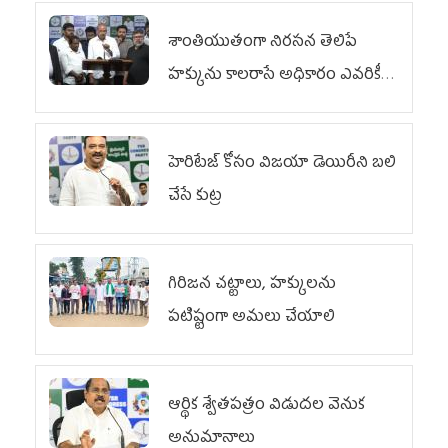
శాంతియుతంగా నిరసన తెలిపే
హక్కును కాలరాసే అధికారం ఎవరికీ
లేదు
హెరిటేజ్ కోసం విజయా డెయిరీని బలి
చేసే కుట్ర‌
గిరిజన చట్టాలు, హక్కులను
పటిష్టంగా అమలు చేయాలి
ఆర్థిక శ్వేతపత్రం విడుదల వెనుక
అనుమానాలు