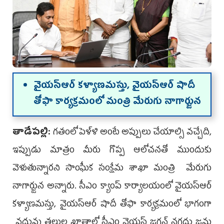
వైయ‌స్ఆర్‌ కళ్యాణమస్తు, వైయ‌స్ఆర్‌ షాదీ
తోఫా కార్య‌క్ర‌మంలో మంత్రి మేరుగు నాగార్జున‌
తాడేప‌ల్లి:
గతంలో పెళ్ళి అంటే అప్పులు చేయాల్సి వచ్చేది,
ఇప్పుడు మాత్రం మీరు గొప్ప ఆలోచనతో ముందుకు
వెళుతున్నారని సాంఘీక సంక్షేమ శాఖా మంత్రి మేరుగు
నాగార్జున అన్నారు. సీఎం క్యాంప్‌ కార్యాలయంలో వైయ‌స్ఆర్‌
కళ్యాణమస్తు, వైయ‌స్ఆర్‌ షాదీ తోఫా కార్య‌క్ర‌మంలో భాగంగా
వధువు తల్లుల ఖాతాల్లో సీఎం వైయ‌స్ జ‌గ‌న్ నగదు జమ