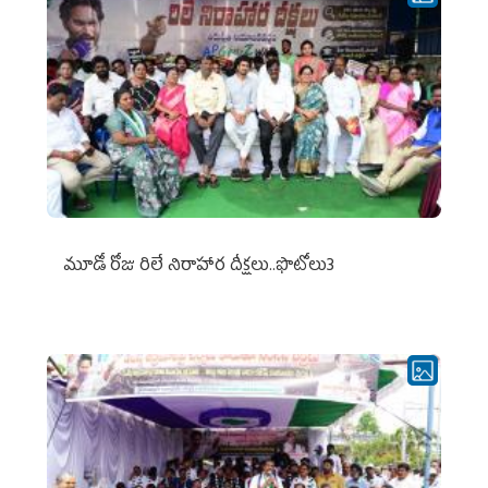
మూడో రోజు రిలే నిరాహార దీక్షలు..ఫొటోలు3