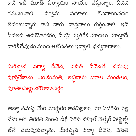
కానీ ఇది మూడో పర్యాయం సాయం చేస్తున్నాం, దీనిని
గమనించాలి. సంక్షేమ పథకాలు కొనసాగించడం
లేదంటున్నారు కానీ వారు వాస్తవాలు గుర్తించాలి. ఇది
పేదలకు ఉపయోగకరం, దీనిపై వ్యతిరేక మాటలు మాట్లాడే
వారికి దేవుడు మంచి ఆలోచనలు ఇవ్వాలి. ధన్యవాదాలు.
మీరిచ్చిన విద్యా దీవెన, వసతి దీవెనతో చ‌దువు
పూర్తిచేశాను: ఎం.సుమతి, లబ్ధిదారు ఐరాల మండలం,
పూతలపట్టు నియోజకవర్గం
అన్నా నమస్తే, మేం ముగ్గురం ఆడపిల్లలం, మా పేదరికం వల్ల
నేను ఆరో తరగతి నుంచి డిగ్రీ వరకు సోషల్‌ వెల్ఫేర్‌ హాస్టల్స్‌
లోనే చదువుకున్నాను. మీరిచ్చిన విద్యా దీవెన, వసతి