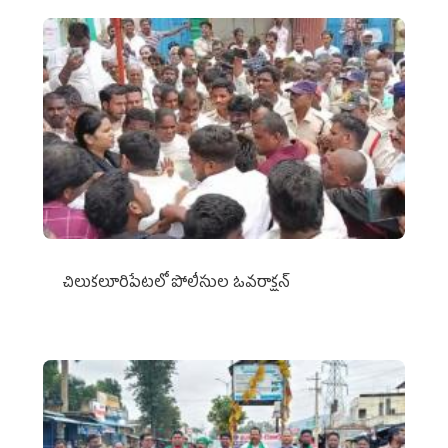
చిలుక‌లూరిపేట‌లో పోలీసుల ఓవ‌రాక్ష‌న్‌