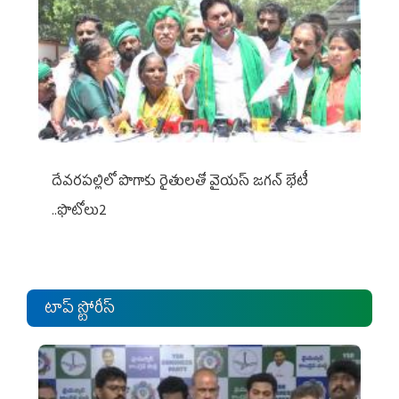
దేవరపల్లిలో పొగాకు రైతులతో వైయస్ జగన్ భేటీ
..ఫొటోలు2
టాప్ స్టోరీస్