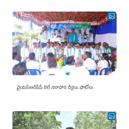
వైయ‌స్ఆర్‌సీపీ రిలే నిరాహార దీక్షలు..ఫొటోలు