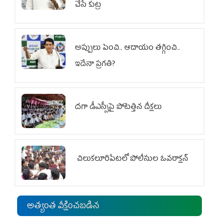
చేసే కుట్ర‌
అప్పులు పెంచి.. ఆదాయం తగ్గించి..
ఇదేనా ప్రగతి?
దగా డీఎస్సీపై పోటెత్తిన దీక్షలు
చిలుక‌లూరిపేట‌లో పోలీసుల ఓవ‌రాక్ష‌న్‌
అత్యంత వీక్షించబడిన