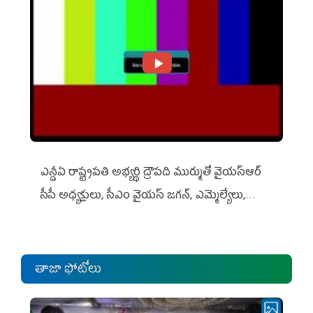
ఎన్డీఏ రాష్ట్ర‌ప‌తి అభ్య‌ర్థి ద్రౌప‌ది ముర్ముతో వైయ‌స్ఆర్
సీపీ అధ్య‌క్షులు, సీఎం వైయ‌స్ జ‌గ‌న్, ఎమ్మెల్యేలు,
ఎంపీల స‌మావేశం
తాజా ఫోటోలు