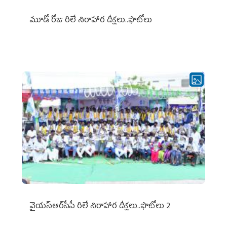
మూడో రోజు రిలే నిరాహార దీక్షలు..ఫొటోలు
వైయ‌స్ఆర్‌సీపీ రిలే నిరాహార దీక్షలు..ఫొటోలు 2