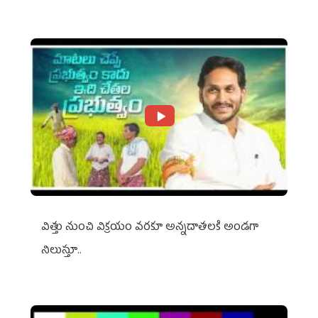
విత్తు నుంచి విక్రయం వరకూ అన్నదాతలకి అండగా
నిలుస్తూ..