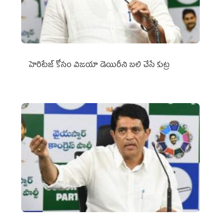
హెరిటేజ్ కోసం విజయా డెయిరీని బలి చేసే కుట్ర‌