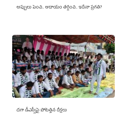
అప్పులు పెంచి.. ఆదాయం తగ్గించి.. ఇదేనా ప్రగతి?
దగా డీఎస్సీపై పోటెత్తిన దీక్షలు