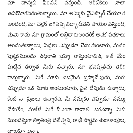
మా నాన్నకు ఫించన్‌ వస్తుంది, ఆర్‌బీకేలు చాలా
ఉపయోగపడుతున్నాయి, మా అమ్మకు వైఎస్సార్‌ చేయూత
అందింది, మా చెల్లికి జగనన్న విద్యా దీవెన సాయం వస్తుంది,
మేమే కాదు మా గ్రామంలో లబ్ధిదారులందరికీ అనేక పథకాలు
అందుతున్నాయి, పెద్దలు ఎప్పుడూ చెబుతుంటారు, మనం
పుట్టకముందు విధిరాత బ్రహ్మ రాస్తుంటాడని, కానీ మేం
పుట్టిన తర్వాత మీరు వచ్చారు, మా భవిష్యత్‌ను తిరిగి
రాస్తున్నారు, మీరే మాకు నిజమైన బ్రహ్మదేవుడు, మీరు
ఎప్పుడూ ఒక మాట అంటుంటారు, పైన దేవుడు ఉన్నాడు,
కింద నా ప్రజలు ఉన్నారని, మీ నమ్మకం ఎప్పుడూ వమ్ము
చేసుకోం, మళ్ళీ మీరే సీఎంగా రావాలి, జగనన్నా మీకు
ముందస్తుగా స్వాతంత్ర దినోత్సవ, రాఖీ పౌర్ణమి శుభాకాంక్షలు,
థ్యాంక్యూ అన్నా.