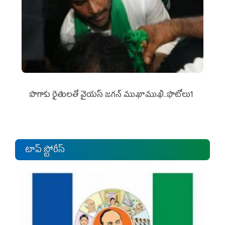
పొగాకు రైతుల‌తో వైయ‌స్ జ‌గ‌న్ ముఖాముఖి..ఫొటోలు1
టాప్ స్టోరీస్