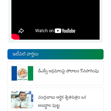
ఇటీవలి వార్తలు
డీఎస్సీ అక్రమాలపై పోరాటం కొనసాగింపు
చంద్రబాబు ఆర్థిక శ్వేతపత్రం ఒక
అబద్ధాల పుట్ట