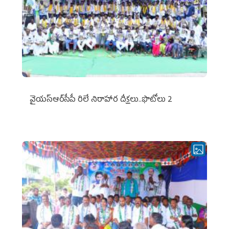
వైయ‌స్ఆర్‌సీపీ రిలే నిరాహార దీక్షలు..ఫొటోలు 2