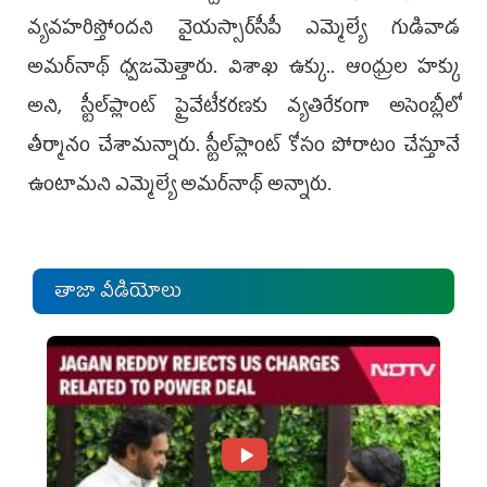
వ్యవహరిస్తోందని వైయ‌స్సార్‌సీపీ ఎమ్మెల్యే గుడివాడ
అమర్‌నాథ్‌ ధ్వజమెత్తారు. విశాఖ ఉక్కు.. ఆంధ్రుల హక్కు
అని, స్టీల్‌ప్లాంట్‌ ప్రైవేటీకరణకు వ్యతిరేకంగా అసెంబ్లీలో
తీర్మానం చేశామన్నారు. స్టీల్‌ప్లాంట్‌ కోసం పోరాటం చేస్తూనే
ఉంటామని ఎమ్మెల్యే అమర్‌నాథ్‌ అన్నారు.
తాజా వీడియోలు