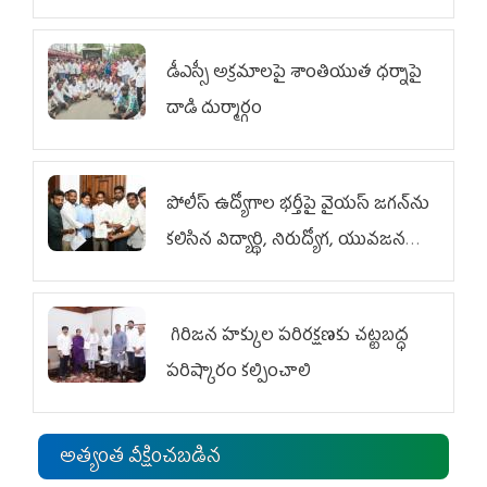
డీఎస్సీ అక్రమాలపై శాంతియుత ధర్నాపై
దాడి దుర్మార్గం
పోలీస్ ఉద్యోగాల భర్తీపై వైయస్ జగన్‌ను
కలిసిన విద్యార్థి, నిరుద్యోగ, యువజన
జేఏసీ
గిరిజన హక్కుల పరిరక్షణకు చట్టబద్ధ
పరిష్కారం కల్పించాలి
అత్యంత వీక్షించబడిన