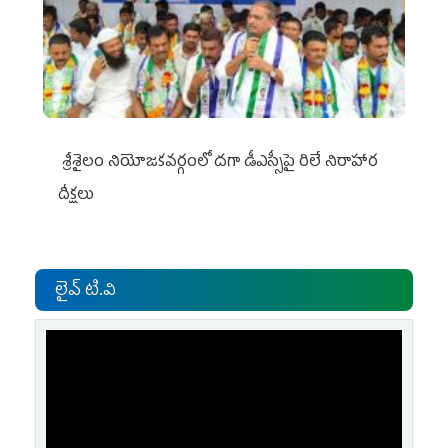
శ్రీశైలం నియోజకవర్గంలో దగా డీఎస్సీపై రిలే నిరాహార
దీక్షలు
లైవ్ టి.వి