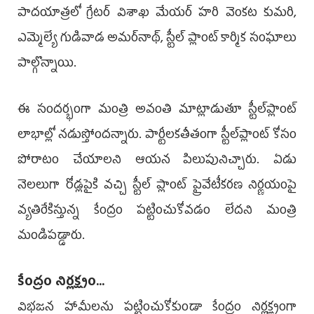
పాదయాత్రలో గ్రేటర్ విశాఖ మేయర్ హరి వెంకట కుమరి,
ఎమ్మెల్యే గుడివాడ అమర్‌నాథ్‌, స్టీల్ ప్లాంట్ కార్మిక సంఘాలు
పాల్గొన్నాయి.
ఈ సందర్భంగా మంత్రి అవంతి మాట్లాడుతూ స్టీల్‌ప్లాంట్‌
లాభాల్లో నడుస్తోందన్నారు. పార్టీలకతీతంగా స్టీల్‌ప్లాంట్‌ కోసం
పోరాటం చేయాలని ఆయన పిలుపునిచ్చారు. ఏడు
నెలలుగా రోడ్లపైకి వచ్చి స్టీల్ ప్లాంట్ ప్రైవేటీకరణ నిర్ణయంపై
వ్యతిరేకిస్తున్న కేంద్రం పట్టించుకోవడం లేదని మంత్రి
మండిపడ్డారు.
కేంద్రం నిర్లక్ష్యం...
విభజన హామీలను పట్టించుకోకుండా కేంద్రం నిర్లక్ష్యంగా