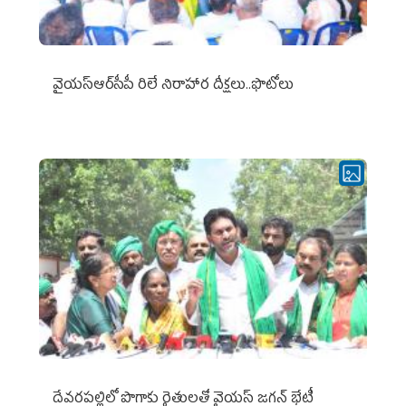
వైయ‌స్ఆర్‌సీపీ రిలే నిరాహార దీక్షలు..ఫొటోలు
దేవరపల్లిలో పొగాకు రైతులతో వైయస్ జగన్ భేటీ