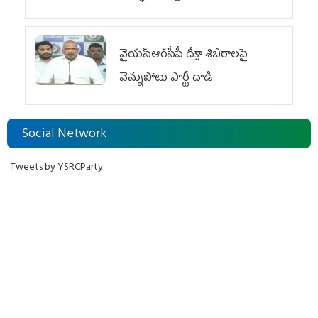
వైయ‌స్ఆర్‌సీపీ దీక్షా శిబిరాలపై
వెన్నుపోటు పార్టీ దాడి
Social Network
Tweets by YSRCParty