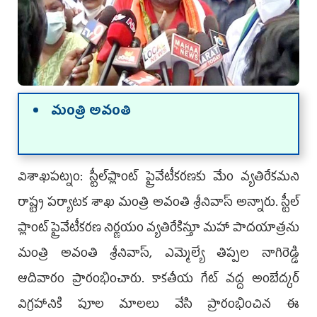
మంత్రి అవంతి
విశాఖపట్నం: స్టీల్‌ప్లాంట్‌ ప్రైవేటీకరణకు మేం వ్యతిరేకమని
రాష్ట్ర పర్యాటక శాఖ మంత్రి అవంతి శ్రీనివాస్‌ అన్నారు. స్టీల్
ప్లాంట్ ప్రైవేటీకరణ నిర్ణయం వ్యతిరేకిస్తూ మహా పాదయాత్రను
మంత్రి అవంతి శ్రీనివాస్‌, ఎమ్మెల్యే తిప్పల నాగిరెడ్డి
ఆదివారం ప్రారంభించారు. కాకతీయ గేట్ వద్ద అంబేద్కర్
విగ్రహానికి పూల మాలలు వేసి ప్రారంభించిన ఈ