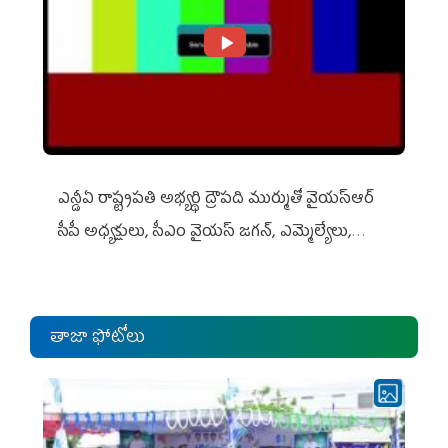
ఎన్డీఏ రాష్ట్ర‌ప‌తి అభ్య‌ర్థి ద్రౌప‌ది ముర్ముతో వైయ‌స్ఆర్
సీపీ అధ్య‌క్షులు, సీఎం వైయ‌స్ జ‌గ‌న్, ఎమ్మెల్యేలు,
ఎంపీల స‌మావేశం
తాజా ఫోటోలు