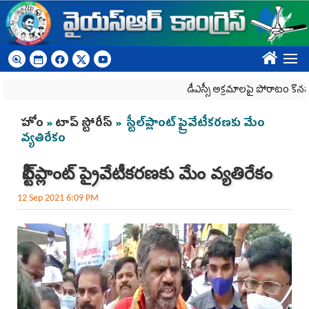
Skip to main content
????
డీఎస్సీ అక్రమాలపై పోరాటం కొనసాగింపు
You are here
హోం
»
టాప్ స్టోరీస్
» స్టీల్‌ప్లాంట్‌ ప్రైవేటీకరణకు మేం
వ్యతిరేకం
స్టీల్‌ప్లాంట్‌ ప్రైవేటీకరణకు మేం వ్యతిరేకం
12 Sep 2021 6:09 PM