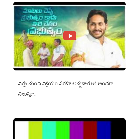
విత్తు నుంచి విక్రయం వరకూ అన్నదాతలకి అండగా
నిలుస్తూ..