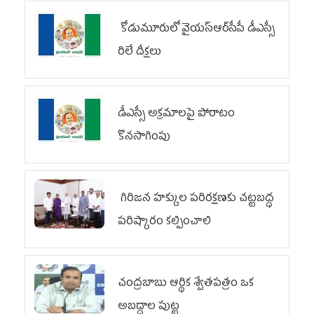
కోడుమూరులో వైయ‌స్ఆర్‌సీపీ డీఎస్సీ
రిలే దీక్షలు
డీఎస్సీ అక్రమాలపై పోరాటం
కొనసాగింపు
గిరిజన హక్కుల పరిరక్షణకు చట్టబద్ధ
పరిష్కారం కల్పించాలి
చంద్రబాబు ఆర్థిక శ్వేతపత్రం ఒక
అబద్ధాల పుట్ట