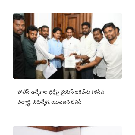
పోలీస్ ఉద్యోగాల భర్తీపై వైయస్ జగన్‌ను కలిసిన
విద్యార్థి, నిరుద్యోగ, యువజన జేఏసీ