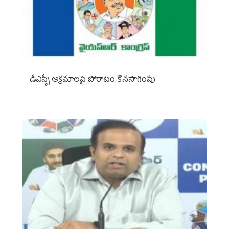
డీఎస్సీ అక్రమాలపై పోరాటం కొనసాగింపు