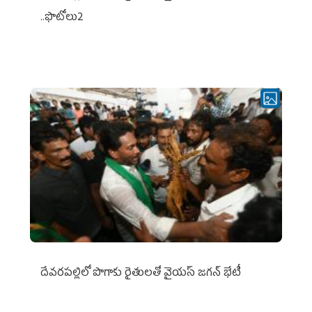
..ఫొటోలు2
దేవరపల్లిలో పొగాకు రైతులతో వైయస్ జగన్ భేటీ