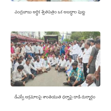
చంద్రబాబు ఆర్థిక శ్వేతపత్రం ఒక అబద్ధాల పుట్ట
డీఎస్సీ అక్రమాలపై శాంతియుత ధర్నాపై దాడి దుర్మార్గం