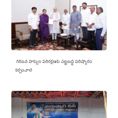
గిరిజన హక్కుల పరిరక్షణకు చట్టబద్ధ పరిష్కారం
కల్పించాలి