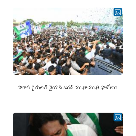
పొగాకు రైతుల‌తో వైయ‌స్ జ‌గ‌న్ ముఖాముఖి..ఫొటోలు2