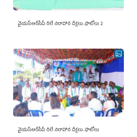
వైయ‌స్ఆర్‌సీపీ రిలే నిరాహార దీక్షలు..ఫొటోలు 2
వైయ‌స్ఆర్‌సీపీ రిలే నిరాహార దీక్షలు..ఫొటోలు