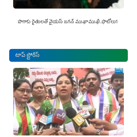
పొగాకు రైతుల‌తో వైయ‌స్ జ‌గ‌న్ ముఖాముఖి..ఫొటోలు1
టాప్ స్టోరీస్