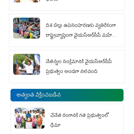
దిశ బిల్లు ఉపసంహరణకు వ్యతిరేకంగా
రాష్ట్రవ్యాప్తంగా వైయ‌స్ఆర్‌సీపీ మహిళా
విభాగం ఆందోళనలు
నేతన్నల సంక్షేమానికి వైయ‌స్ఆర్‌సీపీ
ప్రభుత్వం అండగా నిలిచింది
అత్యంత వీక్షించబడిన
చేనేత రంగానికి గత ప్రభుత్వంలో
ధీమా