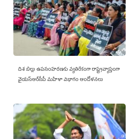
దిశ బిల్లు ఉపసంహరణకు వ్యతిరేకంగా రాష్ట్రవ్యాప్తంగా
వైయ‌స్ఆర్‌సీపీ మహిళా విభాగం ఆందోళనలు