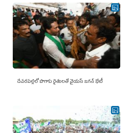
దేవరపల్లిలో పొగాకు రైతులతో వైయస్ జగన్ భేటీ