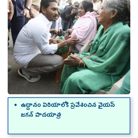
ఉద్దానం ఏరియాలోకి ప్రవేశించిన వైయస్‌
జగన్‌ పాదయాత్ర