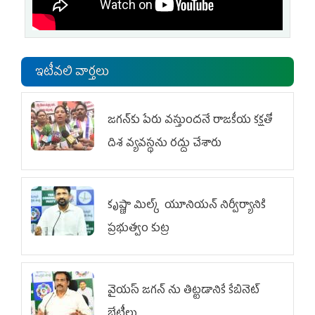
ఇటీవలి వార్తలు
జగన్‌కు పేరు వస్తుందనే రాజకీయ కక్షతో
దిశ వ్య‌వ‌స్థ‌ను రద్దు చేశారు
కృష్ణా మిల్క్‌ యూనియన్‌ నిర్వీర్యానికి
ప్రభుత్వం కుట్ర
వైయ‌స్ జగన్‌ ను తిట్టడానికే కేబినెట్‌
భేటీలు