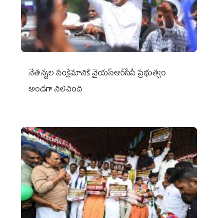
నేతన్నల సంక్షేమానికి వైయ‌స్ఆర్‌సీపీ ప్రభుత్వం
అండగా నిలిచింది