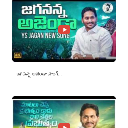
జగనన్న అజెండా సాంగ్….