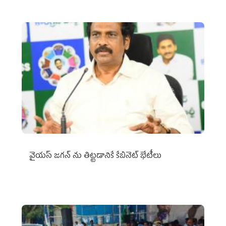
వైయ‌స్ జగన్‌ ను తిట్టడానికే కేబినెట్‌ భేటీలు