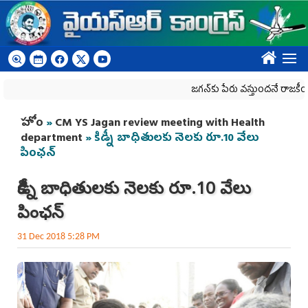
Skip to main content
????
జగన్‌కు పేరు వస్తుందనే రాజకీయ కక్షతో దిశ
You are here
హోం
»
CM YS Jagan review meeting with Health
department
» కిడ్నీ బాధితులకు నెలకు రూ.10 వేలు
పింఛన్‌
కిడ్నీ బాధితులకు నెలకు రూ.10 వేలు
పింఛన్‌
31 Dec 2018 5:28 PM