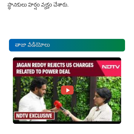
స్థానికులు హర్షం వ్యక్తం చేశారు.
తాజా వీడియోలు