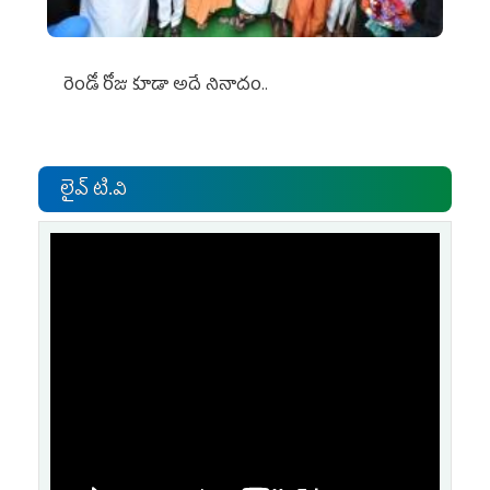
రెండో రోజు కూడా అదే నినాదం..
లైవ్ టి.వి