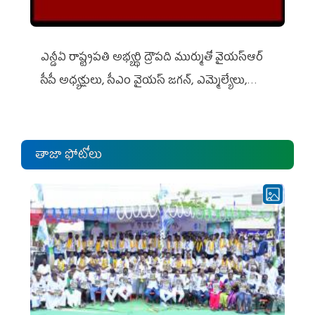
ఎన్డీఏ రాష్ట్ర‌ప‌తి అభ్య‌ర్థి ద్రౌప‌ది ముర్ముతో వైయ‌స్ఆర్
సీపీ అధ్య‌క్షులు, సీఎం వైయ‌స్ జ‌గ‌న్, ఎమ్మెల్యేలు,
ఎంపీల స‌మావేశం
తాజా ఫోటోలు