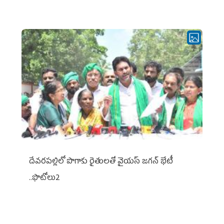
దేవరపల్లిలో పొగాకు రైతులతో వైయస్ జగన్ భేటీ
..ఫొటోలు2