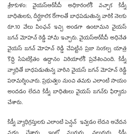
శ్రీకాకుళం: వైయస్‌ఆర్‌సీపీ అధికారంలోకి వచ్చాక కిడ్నీ
బాధితులకు, దీర్ఘకాలిక రోగాలతో బాధపడుతున్న వారికి నెలకు
రూ.10 వేలు పింఛన్‌ ఇచ్చి అండగా ఉంటామని వైయస్‌
జగన్‌ మోహన్‌ రెడ్డి హామీ ఇచ్చారు. వైయస్‌ఆర్‌సీపీ అధినేత
వైయస్‌ జగన్‌ మోహన్‌ రెడ్డి చేపట్టిన ప్రజా సంకల్ప యాత్ర
కొద్ది సేపటిక్రితం ఉద్దానం ఏరియాలోకి ప్రవేశించింది. కిడ్నీ
వ్యాధితో బాధపడుతున్న వారిని వైయస్‌ జగన్‌ మోహన్‌ రెడ్డి
పరామర్శించారు. ప్రభుత్వం నుంచి తమకు ఎలాంటి సాయం
అందడం లేదని కిడ్నీ బాధితులు వైయస్‌ జగన్‌కు ఫిర్యాదు
చేశారు.
కిడ్నీ వ్యాధిగ్రస్తులకు ఎలాంటి పెన్షన్‌ ఇవ్వడం లేదని ఆవేదన
వ్యక్తం చేశారు. ఇంట్లో ముగ్గురు, నలుగురు కిడ్నీ