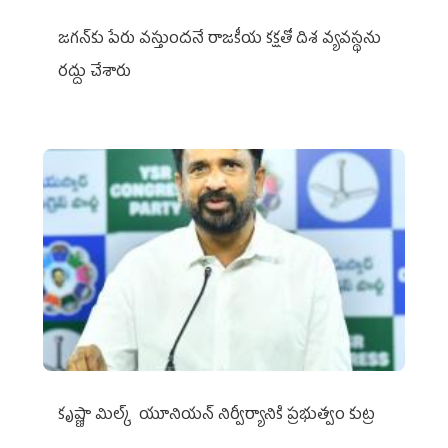
జగన్‌కు పేరు వస్తుందనే రాజకీయ కక్షతో దిశ వ్య‌వ‌స్థ‌ను
రద్దు చేశారు
కృష్ణా మిల్క్‌ యూనియన్‌ నిర్వీర్యానికి ప్రభుత్వం కుట్ర