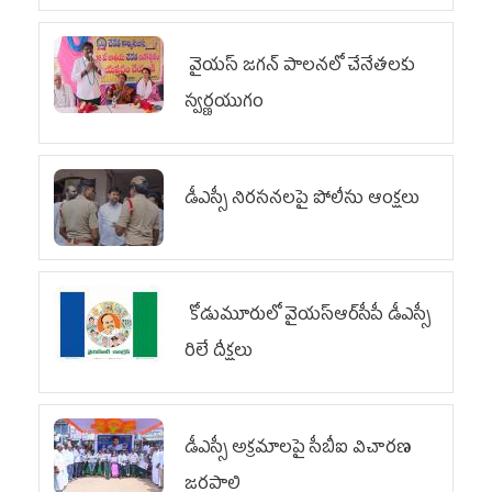
వైయ‌స్ జగన్ పాలనలో చేనేతలకు
స్వర్ణయుగం
డీఎస్సీ నిరసనలపై పోలీసు ఆంక్షలు
కోడుమూరులో వైయ‌స్ఆర్‌సీపీ డీఎస్సీ
రిలే దీక్షలు
డీఎస్సీ అక్రమాలపై సీబీఐ విచారణ
జరపాలి