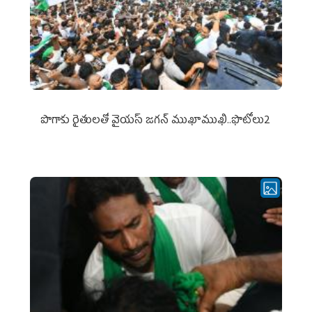
పొగాకు రైతుల‌తో వైయ‌స్ జ‌గ‌న్ ముఖాముఖి..ఫొటోలు2