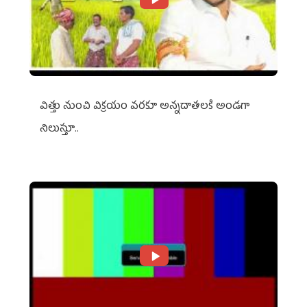
విత్తు నుంచి విక్రయం వరకూ అన్నదాతలకి అండగా
నిలుస్తూ..