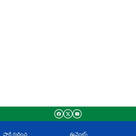
పార్టీ గురించి
ఈవెంట్స్