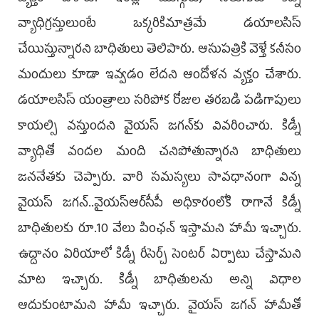
వ్యాధిగ్రస్తులుంటే ఒక్కరికిమాత్రమే డయాలసిస్‌
చేయిస్తున్నారని బాధితులు తెలిపారు. ఆసుపత్రికి వెళ్తే కనీసం
మందులు కూడా ఇవ్వడం లేదని ఆందోళన వ్యక్తం చేశారు.
డయాలసిస్‌ యంత్రాలు సరిపోక రోజుల తరబడి పడిగాపులు
కాయల్సి వస్తుందని వైయస్‌ జగన్‌కు వివరించారు. కిడ్నీ
వ్యాధితో వందల మంది చనిపోతున్నారని బాధితులు
జననేతకు చెప్పారు. వారి సమస్యలు సావధానంగా విన్న
వైయస్‌ జగన్‌..వైయస్‌ఆర్‌సీపీ అధికారంలోకి రాగానే కిడ్నీ
బాధితులకు రూ.10 వేలు పింఛన్‌ ఇస్తామని హామీ ఇచ్చారు.
ఉద్దానం ఏరియాలో కిడ్నీ రీసెర్చ్‌ సెంటర్‌ ఏర్పాటు చేస్తామని
మాట ఇచ్చారు. కిడ్నీ బాధితులను అన్ని విధాల
ఆదుకుంటామని హామీ ఇచ్చారు. వైయస్‌ జగన్‌ హామీతో