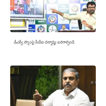
డీఎస్సీ స్కాంపై సీబీఐ దర్యాప్తు జరగాల్సిందే