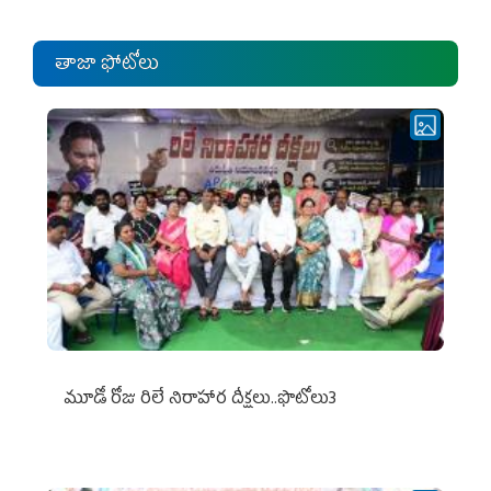
తాజా ఫోటోలు
మూడో రోజు రిలే నిరాహార దీక్షలు..ఫొటోలు3