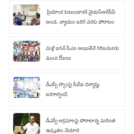
ప్రియాంక కుటుంబానికి వైయ‌స్ఆర్‌సీపీ
అండ.. న్యాయం జరిగే వరకు పోరాటం
మళ్లీ జగన్ సీఎం అయితేనే గిరిజనులకు
మంచి రోజులు
డీఎస్సీ స్కాంపై సీబీఐ దర్యాప్తు
జరగాల్సిందే
డీఎస్సీ అక్రమాలపై పోరాటాన్ని మరింత
ఉధృతం చేయాలి