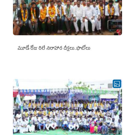
మూడో రోజు రిలే నిరాహార దీక్షలు..ఫొటోలు