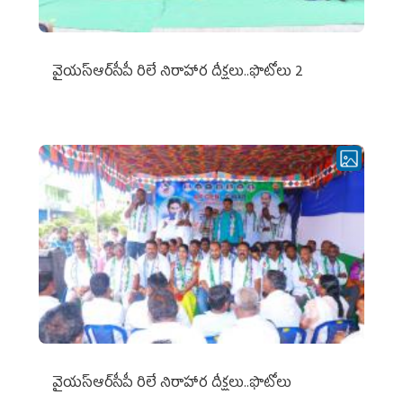
వైయ‌స్ఆర్‌సీపీ రిలే నిరాహార దీక్షలు..ఫొటోలు 2
వైయ‌స్ఆర్‌సీపీ రిలే నిరాహార దీక్షలు..ఫొటోలు