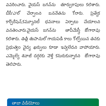
వివరించారు. వైయస్‌ జగన్‌ను తూర్పుకాపులు కలిశారు.
బీసీ‘ఎ’లో చేర్చాలని జననేతను కోరారు. ప్రత్యేక
కార్పొరేషన్,కమ్యూనిటీ భవనాలు ఏర్పాటు చేయాలని
వినతించారు.వైయస్‌ జగన్‌ను తాపీమేస్త్రీ జోగారావు
కలిశారు. తిత్లీ తుపానులో గాయపడి కాలు కోల్పోయిన తనకు
ప్రభుత్వం వైద్య ఖర్చులు కూడా ఇవ్వలేదని వాపోయారు.
ఎమ్మెల్యే శివాజీ దగ్గరకు వెళ్తే కసురుకున్నారని జోగారావు
తెలిపారు.
తాజా వీడియోలు