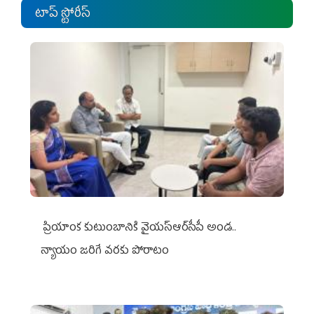
టాప్ స్టోరీస్
ప్రియాంక కుటుంబానికి వైయ‌స్ఆర్‌సీపీ అండ..
న్యాయం జరిగే వరకు పోరాటం