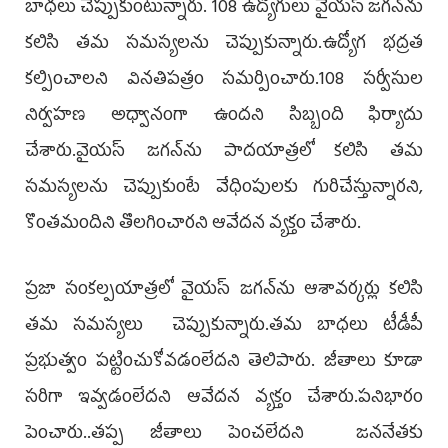
బాధలు చెప్పుకుంటున్నారు. 108 ఉద్యోగులు వైయస్‌ జగన్‌ను
కలిసి తమ సమస్యలను చెప్పుకున్నారు.ఉద్యోగ భద్రత
కల్పించాలని వినతిపత్రం సమర్పించారు.108 సర్వీసుల
నిర్వహణ అధ్వానంగా ఉందని సిబ్బంది ఫిర్యాదు
చేశారు.వైయస్‌ జగన్‌ను పాదయాత్రలో కలిసి తమ
సమస్యలను చెప్పుకుంటే వేధింపులకు గురిచేస్తున్నారని,
కొంతమందిని తొలగించారని ఆవేదన వ్యక్తం చేశారు.
ప్రజా సంకల్పయాత్రలో వైయస్‌ జగన్‌ను ఆశావర్కర్లు కలిసి
తమ సమస్యలు చెప్పుకున్నారు.తమ బాధలు టీడీపీ
ప్రభుత్వం పట్టించుకోవడంలేదని తెలిపారు. జీతాలు కూడా
సరిగా ఇవ్వడంలేదని ఆవేదన వ్యక్తం చేశారు.పనిభారం
పెంచారు..తప్ప జీతాలు పెంచలేదని జననేతకు