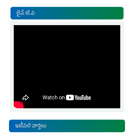
లైవ్ టి.వి
ఇటీవలి వార్తలు