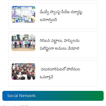
డీఎస్సీ స్కాంపై సీబీఐ దర్యాప్తు
జరగాల్సిందే
గిరిజన చట్టాలు, హక్కులను
పటిష్టంగా అమలు చేయాలి
చిలుక‌లూరిపేట‌లో పోలీసుల
ఓవ‌రాక్ష‌న్‌
Social Network