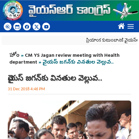
Skip to main content
????
ప్రియాంక కుటుంబానికి వైయ‌స్ఆర్‌సీపీ
You are here
హోం
»
CM YS Jagan review meeting with Health
department
» వైయస్‌ జగన్‌కు వినతుల వెల్లువ..
వైయస్‌ జగన్‌కు వినతుల వెల్లువ..
31 Dec 2018 4:46 PM