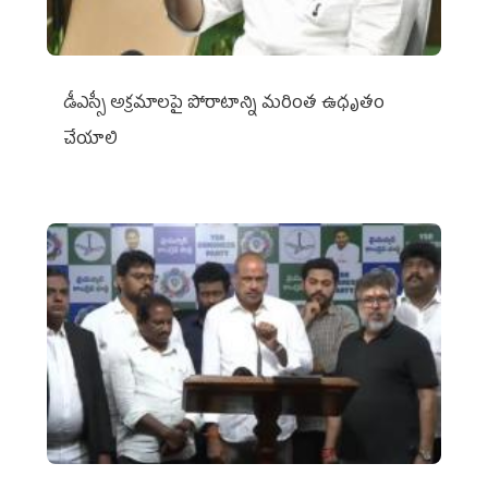
డీఎస్సీ అక్రమాలపై పోరాటాన్ని మరింత ఉధృతం
చేయాలి