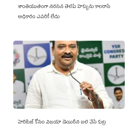
శాంతియుతంగా నిరసన తెలిపే హక్కును కాలరాసే
అధికారం ఎవరికీ లేదు
హెరిటేజ్ కోసం విజయా డెయిరీని బలి చేసే కుట్ర‌