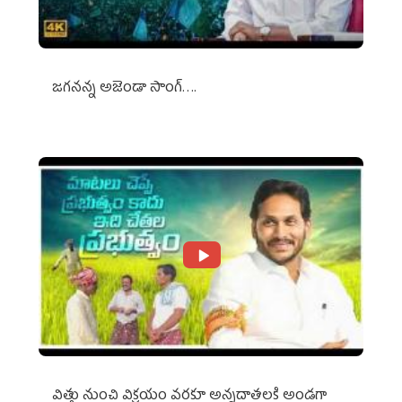
జగనన్న అజెండా సాంగ్….
విత్తు నుంచి విక్రయం వరకూ అన్నదాతలకి అండగా