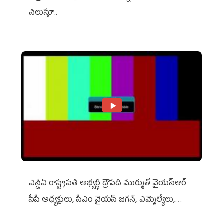
నిలుస్తూ..
ఎన్డీఏ రాష్ట్ర‌ప‌తి అభ్య‌ర్థి ద్రౌప‌ది ముర్ముతో వైయ‌స్ఆర్
సీపీ అధ్య‌క్షులు, సీఎం వైయ‌స్ జ‌గ‌న్, ఎమ్మెల్యేలు,
ఎంపీల స‌మావేశం