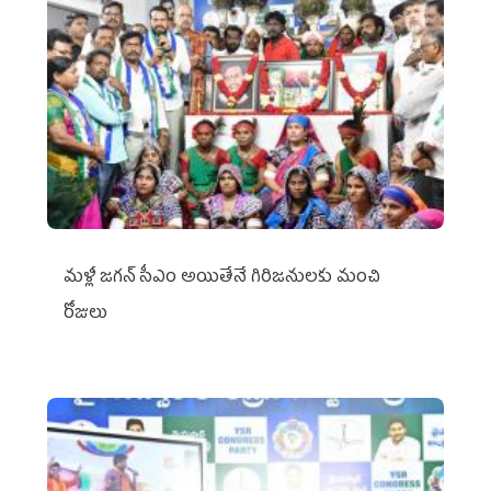
మళ్లీ జగన్ సీఎం అయితేనే గిరిజనులకు మంచి
రోజులు