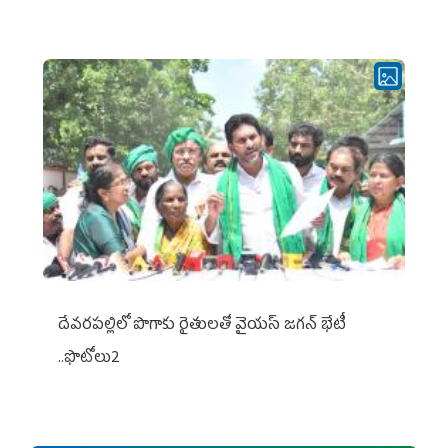
దేవరపల్లిలో పొగాకు రైతులతో వైయస్ జగన్ భేటీ
..ఫొటోలు2