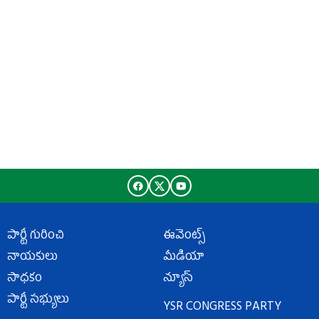
పార్టీ గురించి
ఈవెంట్స్
నాయకులు
మీడియా
సాధకం
న్యూస్
పార్టీ సభ్యులు
YSR CONGRESS PARTY