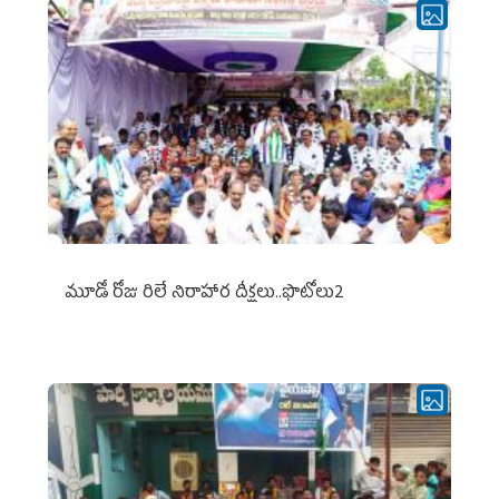
మూడో రోజు రిలే నిరాహార దీక్షలు..ఫొటోలు2