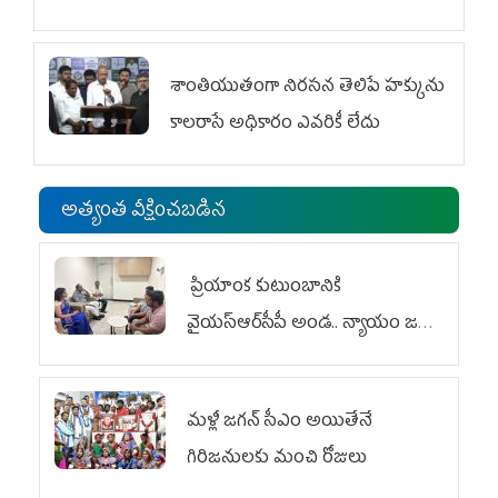
శాంతియుతంగా నిరసన తెలిపే హక్కును
కాలరాసే అధికారం ఎవరికీ లేదు
అత్యంత వీక్షించబడిన
ప్రియాంక కుటుంబానికి
వైయ‌స్ఆర్‌సీపీ అండ.. న్యాయం జరిగే
వరకు పోరాటం
మళ్లీ జగన్ సీఎం అయితేనే
గిరిజనులకు మంచి రోజులు