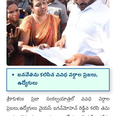
జననేతను కలిసిన వివిధ వర్గాల ప్రజలు,
ఉద్యోగులు
శ్రీకాకుళంః ప్రజా సంకల్పయాత్రలో వివిధ వర్గాల
ప్రజలు,ఉద్యోగులు వైయస్‌ జగన్‌మోహన్‌ రెడ్డిని కలిసి తమ