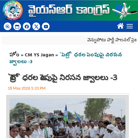
Skip to main content
????
వెన్నుపోటు పార్టీ పాలనలో ప్రజాస్వామ్యం
You are here
హోం
»
CM YS Jagan
» `పెట్రో` ధరల పెంపుపై నిరసన
జ్వాల‌లు -3
`పెట్రో` ధరల పెంపుపై నిరసన జ్వాల‌లు -3
18 May 2026 5:33 PM