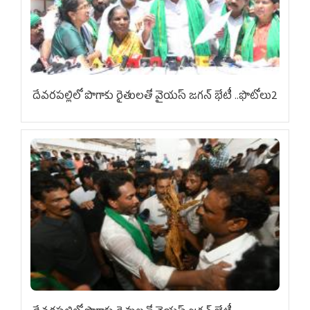
దేవరపల్లిలో పొగాకు రైతులతో వైయస్ జగన్ భేటీ ..ఫొటోలు2