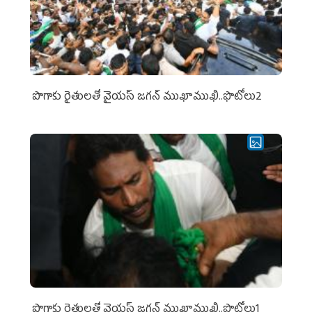
పొగాకు రైతుల‌తో వైయ‌స్ జ‌గ‌న్ ముఖాముఖి..ఫొటోలు2
పొగాకు రైతుల‌తో వైయ‌స్ జ‌గ‌న్ ముఖాముఖి..ఫొటోలు1