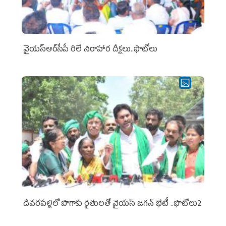
వైయ‌స్ఆర్‌సీపీ రిలే నిరాహార దీక్షలు..ఫొటోలు
దేవరపల్లిలో పొగాకు రైతులతో వైయస్ జగన్ భేటీ ..ఫొటోలు2