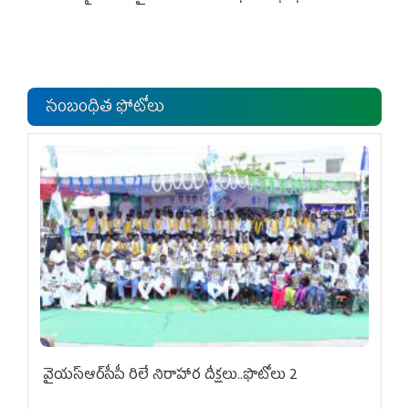
సంబంధిత ఫోటోలు
వైయ‌స్ఆర్‌సీపీ రిలే నిరాహార దీక్షలు..ఫొటోలు 2