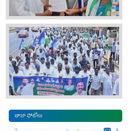
తాజా ఫోటోలు