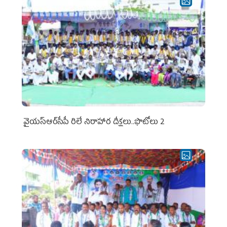
వైయ‌స్ఆర్‌సీపీ రిలే నిరాహార దీక్షలు..ఫొటోలు 2