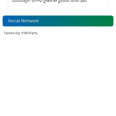
దేవరపల్లిలో పొగాకు రైతులతో వైయస్ జగన్ భేటీ
Social Network
Tweets by YSRCParty