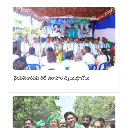
వైయ‌స్ఆర్‌సీపీ రిలే నిరాహార దీక్షలు..ఫొటోలు