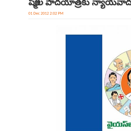
షర్మిల పాదయాత్రకు న్యాయవ
01 Dec 2012 2:02 PM