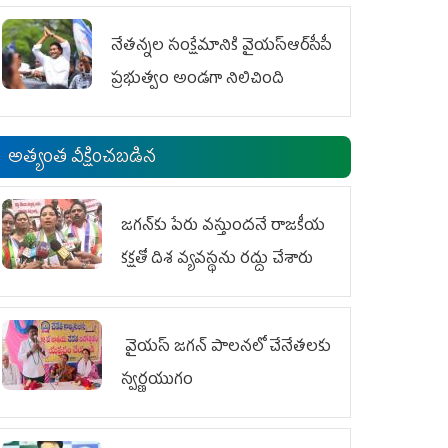
ఆందోళనలు
నేతన్నల సంక్షేమానికి వైయ‌స్ఆర్‌సీపీ
ప్రభుత్వం అండగా నిలిచింది
అత్యంత వీక్షించబడిన
జగన్‌కు పేరు వస్తుందనే రాజకీయ
కక్షతో దిశ వ్య‌వ‌స్థ‌ను రద్దు చేశారు
వైయ‌స్ జగన్ పాలనలో చేనేతలకు
స్వర్ణయుగం