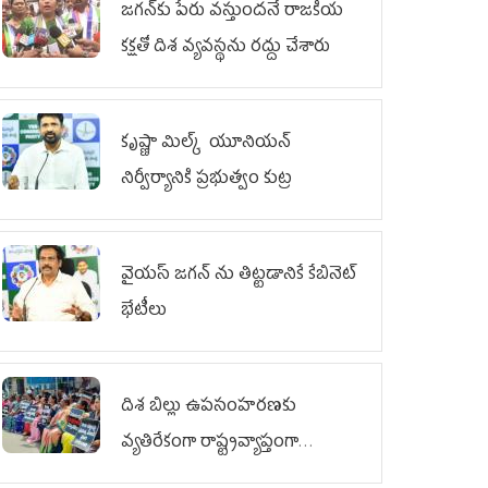
జగన్‌కు పేరు వస్తుందనే రాజకీయ
కక్షతో దిశ వ్య‌వ‌స్థ‌ను రద్దు చేశారు
కృష్ణా మిల్క్‌ యూనియన్‌
నిర్వీర్యానికి ప్రభుత్వం కుట్ర
వైయ‌స్ జగన్‌ ను తిట్టడానికే కేబినెట్‌
భేటీలు
దిశ బిల్లు ఉపసంహరణకు
వ్యతిరేకంగా రాష్ట్రవ్యాప్తంగా
వైయ‌స్ఆర్‌సీపీ మహిళా విభాగం