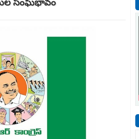
ాదుల సంఘీభావం