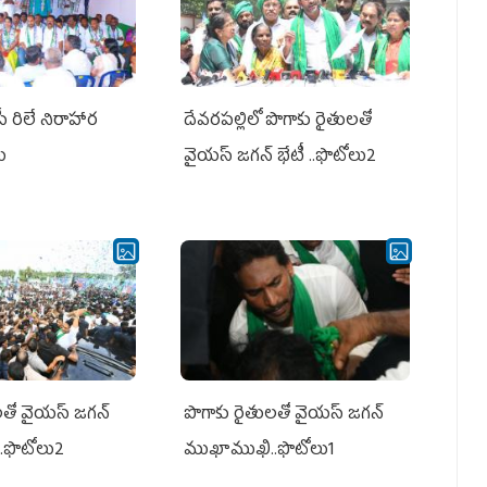
పీ రిలే నిరాహార
దేవరపల్లిలో పొగాకు రైతులతో
లు
వైయస్ జగన్ భేటీ ..ఫొటోలు2
తో వైయ‌స్ జ‌గ‌న్
పొగాకు రైతుల‌తో వైయ‌స్ జ‌గ‌న్
.ఫొటోలు2
ముఖాముఖి..ఫొటోలు1