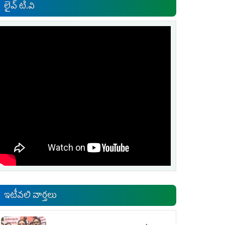
లైవ్ టి.వి
ఇటీవలి వార్తలు