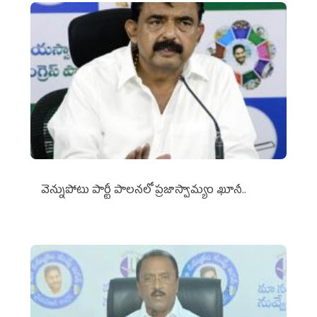
వెన్నుపోటు పార్టీ పాలనలో ప్రజాస్వామ్యం ఖూనీ..