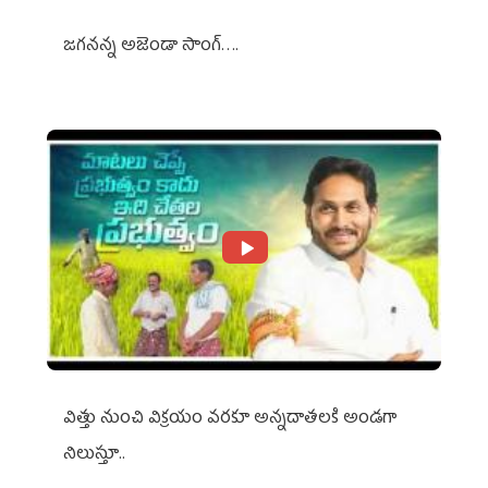
జగనన్న అజెండా సాంగ్….
విత్తు నుంచి విక్రయం వరకూ అన్నదాతలకి అండగా
నిలుస్తూ..