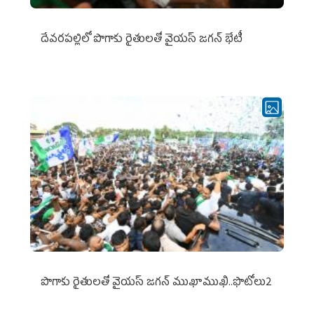
దేవరపల్లిలో పొగాకు రైతులతో వైయస్ జగన్ భేటీ
పొగాకు రైతుల‌తో వైయ‌స్ జ‌గ‌న్ ముఖాముఖి..ఫొటోలు2