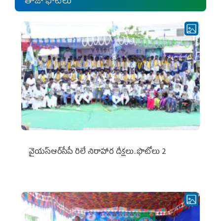
తాజా ఫోటోలు
వైయ‌స్ఆర్‌సీపీ రిలే నిరాహార దీక్షలు..ఫొటోలు 2