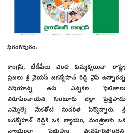
ఫిరంగిపురం:
కాంగ్రెస్, టీడీపీలు ఎంత కుమ్మక్కయినా రాష్ట్ర
ప్రజలు శ్రీ వైయస్ జగన్మోహన్ రెడ్డి వైపే ఉన్నారన్న
విషయాన్ని ఉప ఎన్నికల ఫలితాలు
నిరూపించాయని గుంటూరు జిల్లా ప్రత్తిపాడు
ఎమ్మెల్యే మేకతోటి సుచరిత పేర్కొన్నారు. శ్రీ
జగన్మోహన్‌ రెడ్డికి ఒక న్యాయం, మంత్రులకు ఒక
న్యాయంలా ప్రభుత్వం వ్యవహరిస్తోందని