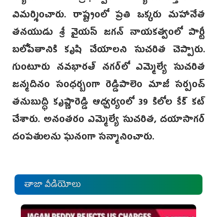
విమర్శించారు. రాష్ట్రంలో ప్రతి ఒక్కరు మహానేత
తనయుడు శ్రీ వైయస్ జగన్ నాయకత్వంలో పార్టీ
బలోపేతానికి కృషి చేయాలని సుచరిత చెప్పారు.
గుంటూరు నవభారత్ నగర్‌లో ఎమ్మెల్యే సుచరిత
జన్మదినం సంధర్బంగా రెడ్డిపాలెం మాజీ సర్పంచ్
తనుబుద్ధి కృష్ణారెడ్డి ఆధ్వర్యంలో 39 కిలోల కేక్ కట్
చేశారు. అనంతరం ఎమ్మెల్యే సుచరిత, దయాసాగర్
దంపతులను ఘనంగా సన్మానించారు.
తాజా వీడియోలు