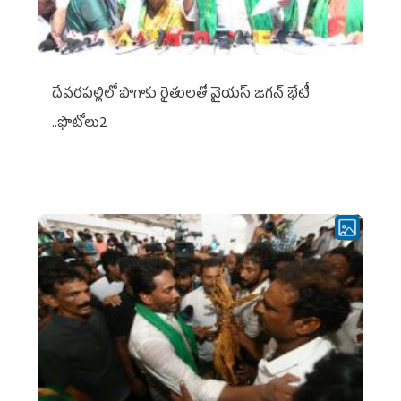
దేవరపల్లిలో పొగాకు రైతులతో వైయస్ జగన్ భేటీ
..ఫొటోలు2