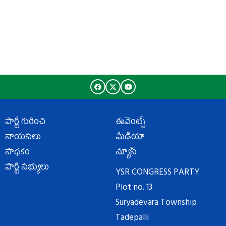
పార్టీ గురించి
ఈవెంట్స్
నాయకులు
మీడియా
సాధకం
న్యూస్
పార్టీ సభ్యులు
YSR CONGRESS PARTY
Plot no. 13
Suryadevara Township
Tadepalli