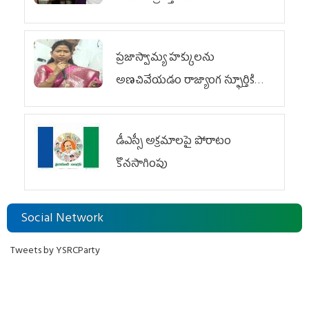
ప్రజాస్వామ్య హక్కులను
అణచివేయడం రాజ్యాంగ స్ఫూర్తికి
విరుద్ధం
డీఎస్సీ అక్రమాలపై పోరాటం
కొనసాగింపు
Social Network
Tweets by YSRCParty