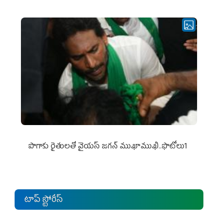
పొగాకు రైతుల‌తో వైయ‌స్ జ‌గ‌న్ ముఖాముఖి..ఫొటోలు1
టాప్ స్టోరీస్