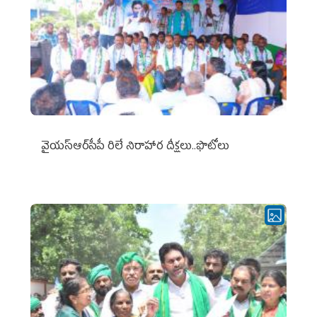
వైయ‌స్ఆర్‌సీపీ రిలే నిరాహార దీక్షలు..ఫొటోలు