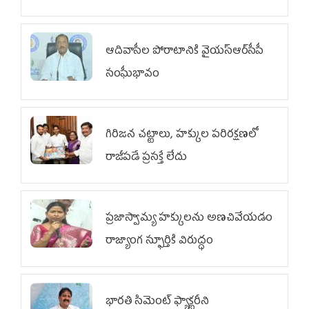
ఆదివాసీల పోరాటానికి వైయ‌స్ఆర్‌సీపీ
సంఘీభావం
గిరిజన చట్టాలు, హక్కుల పరిరక్షణలో
రాజీపడే ప్రసక్తే లేదు
ప్రజాస్వామ్య హక్కులను అణచివేయడం
రాజ్యాంగ స్ఫూర్తికి విరుద్ధం
భారతి సిమెంట్ ఫ్యాక్టరీని