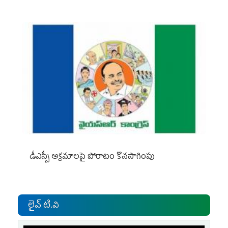
డీఎస్సీ అక్రమాలపై పోరాటం కొనసాగింపు
లైవ్ టి.వి