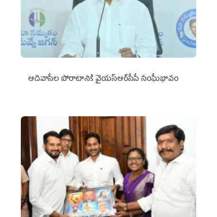
ఆదివాసీల పోరాటానికి వైయ‌స్ఆర్‌సీపీ సంఘీభావం