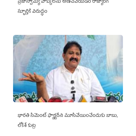
ప్రజాస్వామ్య హక్కులను అణచివేయడం రాజ్యాంగ
స్ఫూర్తికి విరుద్ధం
భారతి సిమెంట్ ఫ్యాక్టరీని మూసివేయించేందుకు బాబు,
లోకేశ్ కుట్ర