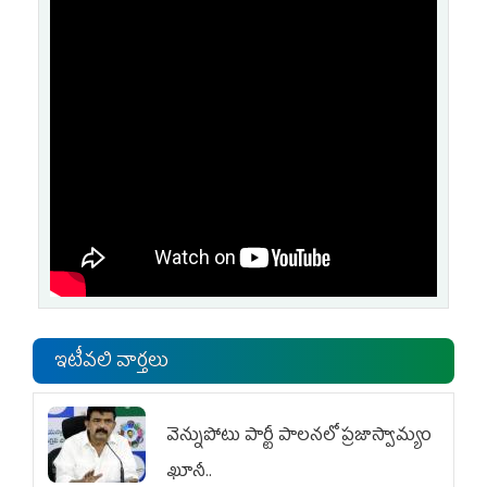
ఇటీవలి వార్తలు
వెన్నుపోటు పార్టీ పాలనలో ప్రజాస్వామ్యం
ఖూనీ..