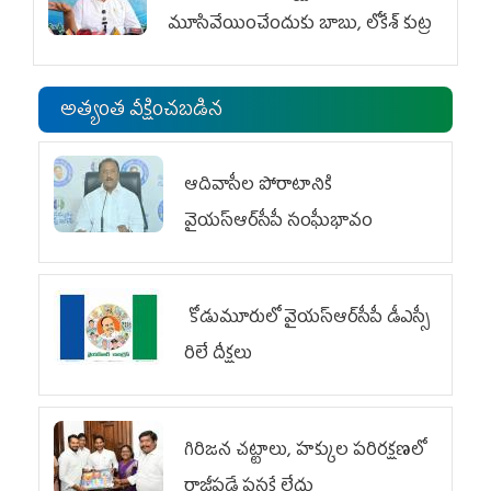
మూసివేయించేందుకు బాబు, లోకేశ్ కుట్ర
అత్యంత వీక్షించబడిన
ఆదివాసీల పోరాటానికి
వైయ‌స్ఆర్‌సీపీ సంఘీభావం
కోడుమూరులో వైయ‌స్ఆర్‌సీపీ డీఎస్సీ
రిలే దీక్షలు
గిరిజన చట్టాలు, హక్కుల పరిరక్షణలో
రాజీపడే ప్రసక్తే లేదు