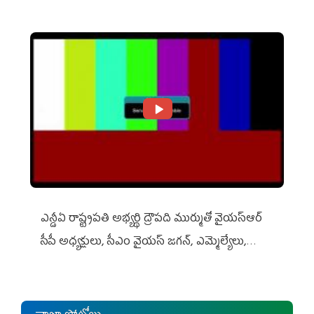
ఎన్డీఏ రాష్ట్ర‌ప‌తి అభ్య‌ర్థి ద్రౌప‌ది ముర్ముతో వైయ‌స్ఆర్
సీపీ అధ్య‌క్షులు, సీఎం వైయ‌స్ జ‌గ‌న్, ఎమ్మెల్యేలు,
ఎంపీల స‌మావేశం