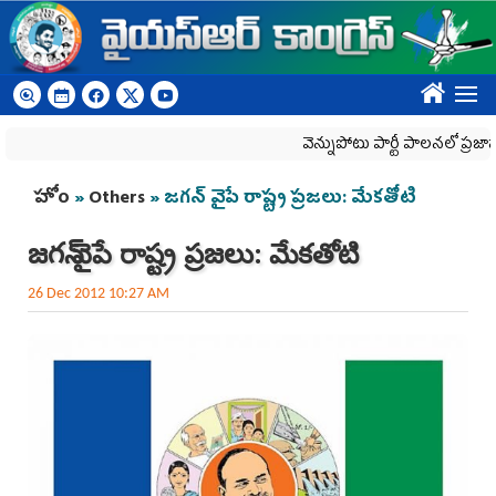
Skip to main content
????
వెన్నుపోటు పార్టీ పాలనలో ప్రజాస్వామ్య
You are here
హోం
»
Others
» జగన్ వైపే రాష్ట్ర ప్రజలు: మేకతోటి
జగన్ వైపే రాష్ట్ర ప్రజలు: మేకతోటి
26 Dec 2012 10:27 AM