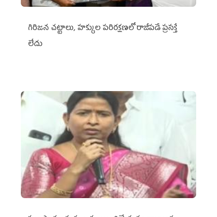
గిరిజన చట్టాలు, హక్కుల పరిరక్షణలో రాజీపడే ప్రసక్తే
లేదు