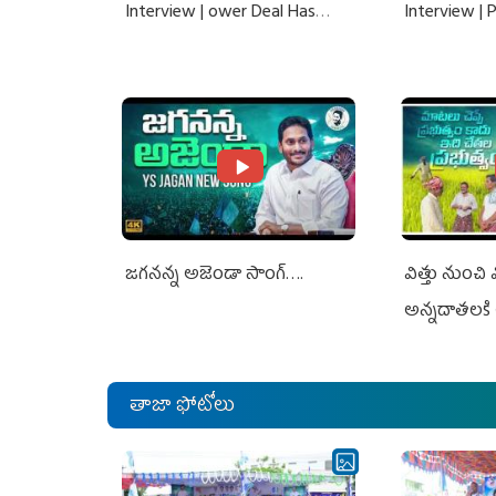
Interview | ower Deal Has
Interview |
Nothing To Do With Adani: YS
Nothing To 
Jagan Rejects US Charges
Jagan Rejec
జగనన్న అజెండా సాంగ్….
విత్తు నుంచి
అన్నదాతలకి 
తాజా ఫోటోలు