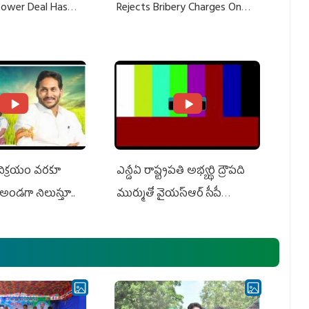
 Power Deal Has
Rejects Bribery Charges On
Do With Adani: YS
Adani, Threatens Defamation
ts US Charges
Suit Against Media Groups
 విక్రయం వరకూ
ఎన్డీఏ రాష్ట్ర‌ప‌తి అభ్య‌ర్థి ద్రౌప‌ది
అండగా నిలుస్తూ..
ముర్ముతో వైయ‌స్ఆర్ సీపీ
అధ్య‌క్షులు, సీఎం వైయ‌స్ జ‌గ‌న్,
ఎమ్మెల్యేలు, ఎంపీల స‌మావేశం