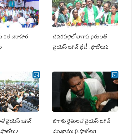
పీ రిలే నిరాహార
దేవరపల్లిలో పొగాకు రైతులతో
లు
వైయస్ జగన్ భేటీ ..ఫొటోలు2
తో వైయ‌స్ జ‌గ‌న్
పొగాకు రైతుల‌తో వైయ‌స్ జ‌గ‌న్
.ఫొటోలు2
ముఖాముఖి..ఫొటోలు1