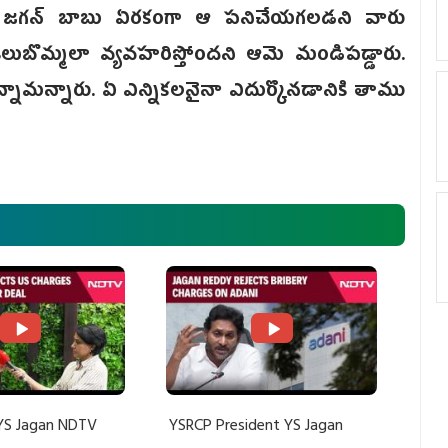
ేని జగన్ బాబు ఏరకంగా ఆ పనిచేయగలడని వారు
ఐ కీలుబొమ్మలా వ్యవహరిస్తోందని ఆమె మండిపడ్డారు.
ఉన్నామన్నారు. ఏ ఎన్నికలనైనా ఎదుర్కొనడానికి తాము
YS Jagan NDTV
YSRCP President YS Jagan