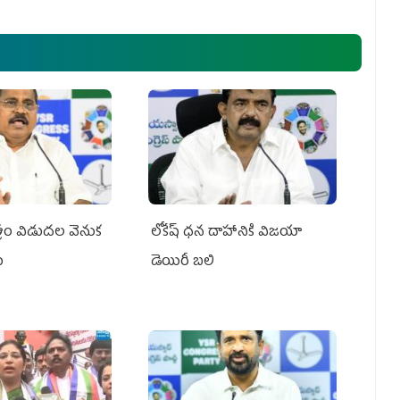
పత్రం విడుదల వెనుక
లోకేష్ ధ‌న దాహానికి విజ‌యా
ు
డెయిరీ బ‌లి