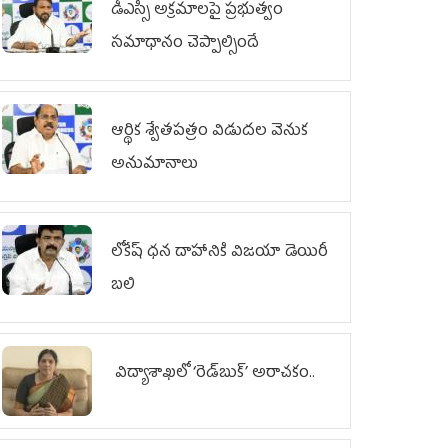
డీఎస్సీ అక్రమాలపై ప్రభుత్వం
సమాధానం చెప్పాల్సిందే
ఆర్థిక శ్వేతపత్రం విడుదల వెనుక
అనుమానాలు
లోకేష్ ధ‌న దాహానికి విజ‌యా డెయిరీ
బ‌లి
విద్యాశాఖలో ‘రెడ్‌బుక్’ అరాచకం..