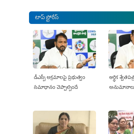
టాప్ స్టోరీస్
డీఎస్సీ అక్రమాలపై ప్రభుత్వం
ఆర్థిక శ్వేత
సమాధానం చెప్పాల్సిందే
అనుమానాల