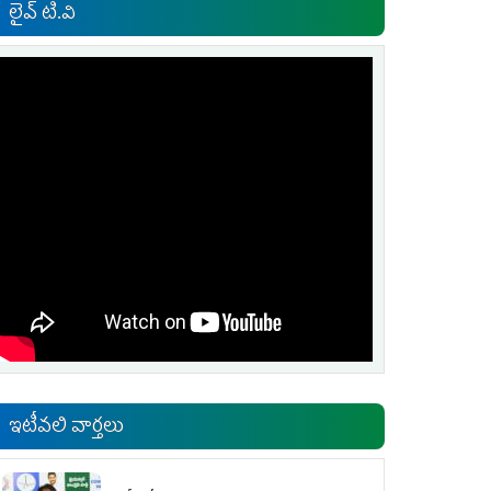
లైవ్ టి.వి
ఇటీవలి వార్తలు