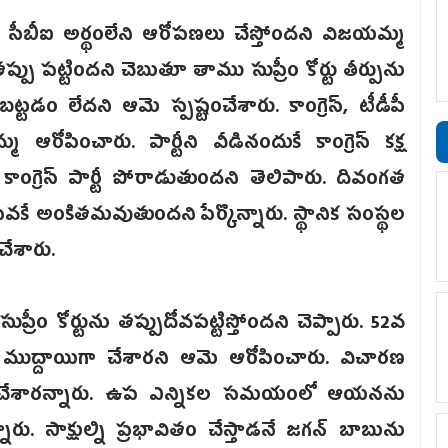
డ్డిపై సీబీఐ అర్థంలేని ఆరోపణలు చేస్తోందని విజయమ్మ
తప్పు పట్టిందని చెబుతూ తాము సుప్రీం కోర్టు తీర్పును
ుబట్టడం లేదని ఆమె స్పష్టంచేశారు. కాంగ్రెస్, టీడీపీ
 ఆరోపించారు. పార్టీని వీడినందుకే కాంగ్రెస్ కక్ష
కాంగ్రెస్ పార్టీ పోరాడుతుందని తెలిపారు. దివంగత
వకే అంకితమవుతుందని పేర్కొన్నారు. స్థానిక సంస్థల
చేశారు.
రీం కోర్టును తప్పుదోవపట్టిస్తోందని చెప్పారు. 52వ
ముద్దాయిగా చేశారని ఆమె ఆరోపించారు. విచారణ
స్టుచేశారన్నారు. ఉప ఎన్నికల సమయంలో ఆయనను
న్నారు. సాక్షుల్ని ప్రభావితం చేస్తాడనే జగన్ బాబును