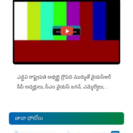
ఎన్డీఏ రాష్ట్ర‌ప‌తి అభ్య‌ర్థి ద్రౌప‌ది ముర్ముతో వైయ‌స్ఆర్
సీపీ అధ్య‌క్షులు, సీఎం వైయ‌స్ జ‌గ‌న్, ఎమ్మెల్యేలు,
ఎంపీల స‌మావేశం
తాజా ఫోటోలు