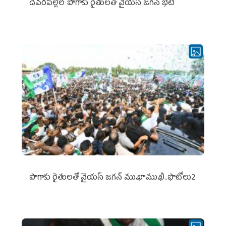
దేవరపల్లిలో పొగాకు రైతులతో వైయస్ జగన్ భేటీ
పొగాకు రైతుల‌తో వైయ‌స్ జ‌గ‌న్ ముఖాముఖి..ఫొటోలు2