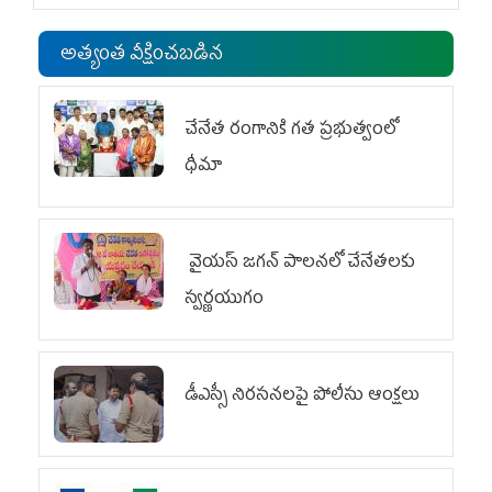
అత్యంత వీక్షించబడిన
చేనేత రంగానికి గత ప్రభుత్వంలో
ధీమా
వైయ‌స్ జగన్ పాలనలో చేనేతలకు
స్వర్ణయుగం
డీఎస్సీ నిరసనలపై పోలీసు ఆంక్షలు