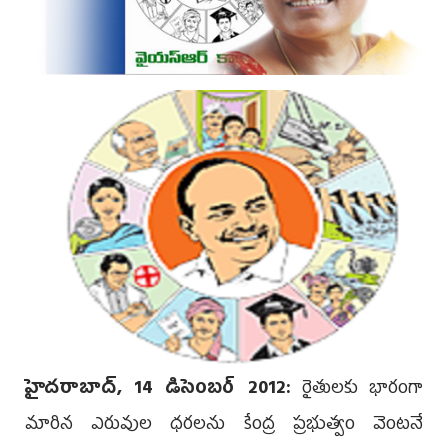
హైదరాబాద్, 14 డిసెంబర్ 2012:
రైతులకు భారంగా
మారిన ఎరువుల ధరలను కేంద్ర ప్రభుత్వం వెంటనే