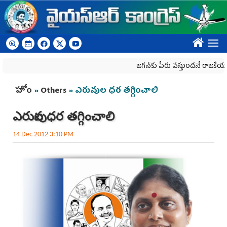
Skip to main content
????
జగన్‌కు పేరు వస్తుందనే రాజకీయ కక్షతో దిశ వ
You are here
హోం
»
Others
» ఎరువుల ధర తగ్గించాలి
ఎరువుల ధర తగ్గించాలి
14 Dec 2012 3:10 PM