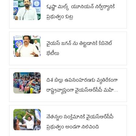
కృష్ణా మిల్క్‌ యూనియన్‌ నిర్వీర్యానికి
ప్రభుత్వం కుట్ర
వైయ‌స్ జగన్‌ ను తిట్టడానికే కేబినెట్‌
భేటీలు
దిశ బిల్లు ఉపసంహరణకు వ్యతిరేకంగా
రాష్ట్రవ్యాప్తంగా వైయ‌స్ఆర్‌సీపీ మహిళా
విభాగం ఆందోళనలు
నేతన్నల సంక్షేమానికి వైయ‌స్ఆర్‌సీపీ
ప్రభుత్వం అండగా నిలిచింది