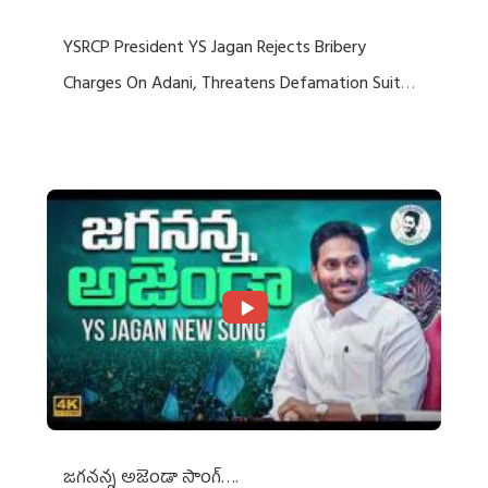
YSRCP President YS Jagan Rejects Bribery
Charges On Adani, Threatens Defamation Suit
Against Media Groups
జగనన్న అజెండా సాంగ్….