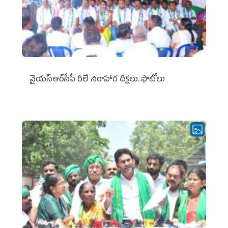
వైయ‌స్ఆర్‌సీపీ రిలే నిరాహార దీక్షలు..ఫొటోలు