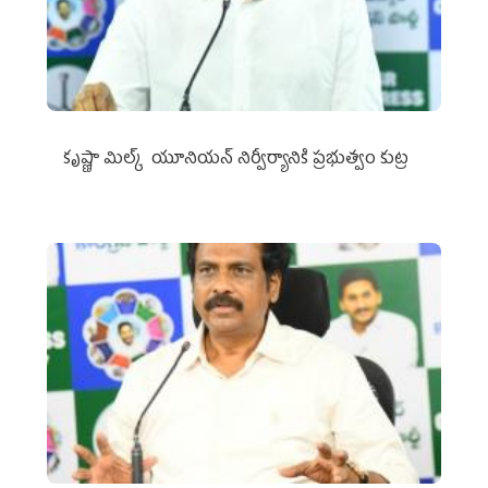
కృష్ణా మిల్క్‌ యూనియన్‌ నిర్వీర్యానికి ప్రభుత్వం కుట్ర