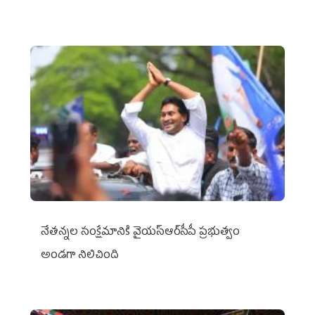
నేతన్నల సంక్షేమానికి వైయ‌స్ఆర్‌సీపీ ప్రభుత్వం
అండగా నిలిచింది