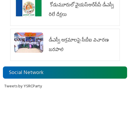
కోడుమూరులో వైయ‌స్ఆర్‌సీపీ డీఎస్సీ
రిలే దీక్షలు
డీఎస్సీ అక్రమాలపై సీబీఐ విచారణ
జరపాలి
Social Network
Tweets by YSRCParty