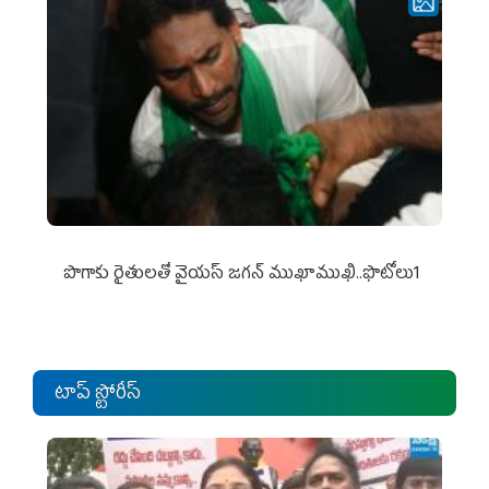
పొగాకు రైతుల‌తో వైయ‌స్ జ‌గ‌న్ ముఖాముఖి..ఫొటోలు1
టాప్ స్టోరీస్