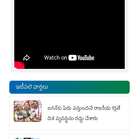
ఇటీవలి వార్తలు
జగన్‌కు పేరు వస్తుందనే రాజకీయ కక్షతో
దిశ వ్య‌వ‌స్థ‌ను రద్దు చేశారు