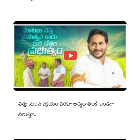
విత్తు నుంచి విక్రయం వరకూ అన్నదాతలకి అండగా
నిలుస్తూ..