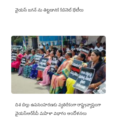
వైయ‌స్ జగన్‌ ను తిట్టడానికే కేబినెట్‌ భేటీలు
దిశ బిల్లు ఉపసంహరణకు వ్యతిరేకంగా రాష్ట్రవ్యాప్తంగా
వైయ‌స్ఆర్‌సీపీ మహిళా విభాగం ఆందోళనలు