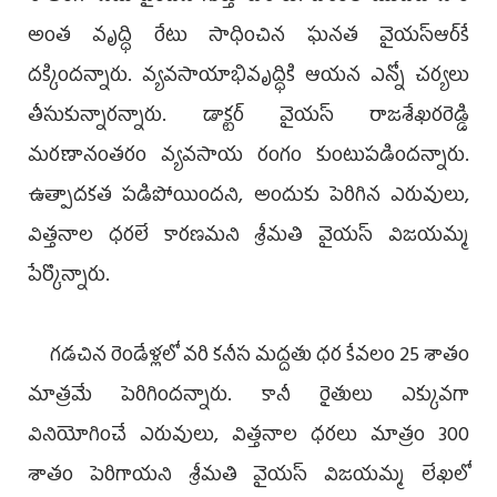
అంత వృద్ధి రేటు సాధించిన ఘనత వైయస్ఆర్‌కే
దక్కిందన్నారు. వ్యవసాయాభివృద్ధికి ఆయన ఎన్నో చర్యలు
తీసుకున్నారన్నారు. డాక్టర్ వైయస్ రాజశేఖరరెడ్డి
మరణానంతరం వ్యవసాయ రంగం కుంటుపడిందన్నారు.
ఉత్పాదకత పడిపోయిందని, అందుకు పెరిగిన ఎరువులు,
విత్తనాల ధరలే కారణమని శ్రీమతి వైయస్ విజయమ్మ
పేర్కొన్నారు.
గడచిన రెండేళ్లలో వరి కనీస మద్దతు ధర కేవలం 25 శాతం
మాత్రమే పెరిగిందన్నారు. కానీ రైతులు ఎక్కువగా
వినియోగించే ఎరువులు, విత్తనాల ధరలు మాత్రం 300
శాతం పెరిగాయని శ్రీమతి వైయస్ విజయమ్మ లేఖలో