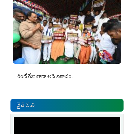
రెండో రోజు కూడా అదే నినాదం..
లైవ్ టి.వి