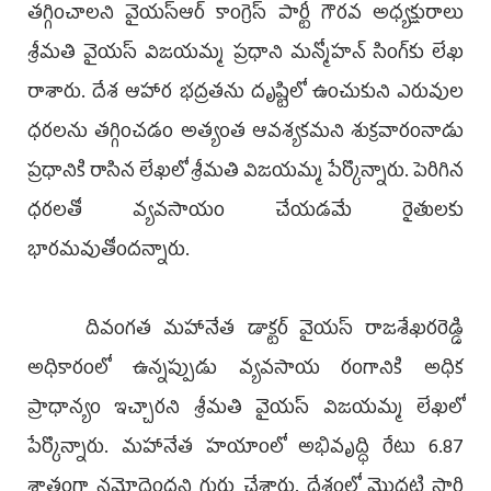
తగ్గించాలని వైయస్ఆర్ కాంగ్రెస్ పార్టీ గౌరవ అధ్యక్షురాలు
శ్రీమతి వైయస్ విజయమ్మ ప్రధాని మన్మోహన్ సింగ్‌కు లేఖ
రాశారు. దేశ ఆహార భద్రతను దృష్టిలో ఉంచుకుని ఎరువుల
ధరలను తగ్గించడం అత్యంత ఆవశ్యకమని శుక్రవారంనాడు
ప్రధానికి రాసిన లేఖలో శ్రీమతి విజయమ్మ పేర్కొన్నారు. పెరిగిన
ధరలతో వ్యవసాయం చేయడమే రైతులకు
భారమవుతోందన్నారు.
దివంగత మహానేత డాక్టర్ వైయస్ రాజశేఖరరెడ్డి
అధికారంలో ఉన్నప్పుడు వ్యవసాయ రంగానికి అధిక
ప్రాధాన్యం ఇచ్చారని శ్రీమతి వైయస్ విజయమ్మ లేఖలో
పేర్కొన్నారు. మహానేత హయాంలో అభివృద్ధి రేటు 6.87
శాతంగా నమోదైందని గుర్తు చేశారు. దేశంలో మొదటి సారి