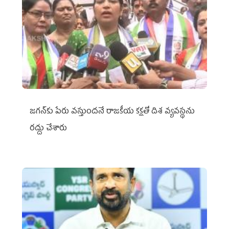
జగన్‌కు పేరు వస్తుందనే రాజకీయ కక్షతో దిశ వ్య‌వ‌స్థ‌ను
రద్దు చేశారు