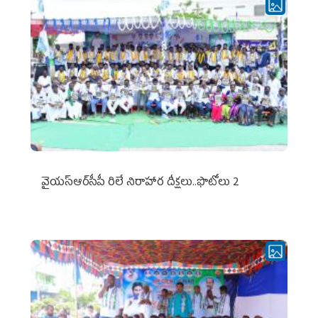
వైయ‌స్ఆర్‌సీపీ రిలే నిరాహార దీక్షలు..ఫొటోలు 2