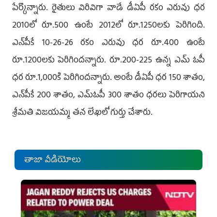
పేర్కొన్నారు. రైతులు విరివిగా వాడే డీఏపీ రకం ఎరువు ధర
2010లో రూ.500 ఉంటే 2012లో రూ.1250లకు పెరిగింది.
ఎన్‌పీకే 10-26-26 రకం ఎరువు ధర రూ.400 ఉంటే
రూ.1200లకు పెరిగిందన్నారు. రూ.200-225 ఉన్న ఎమ్ ఓపీ
ధర రూ.1,000కి పెరిగిందన్నారు. అంటే డీఏపీ ధర 150 శాతం,
ఎన్‌పీకే 200 శాతం, ఎమ్‌ఓపీ 300 శాతం ధరలు పెరిగాయని
శ్రీమతి విజయమ్మ తన లేఖలో గుర్తు చేశారు.
తాజా వీడియోలు