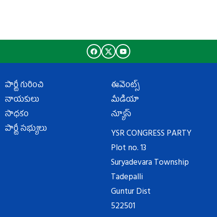
పార్టీ గురించి
ఈవెంట్స్
నాయకులు
మీడియా
సాధకం
న్యూస్
పార్టీ సభ్యులు
YSR CONGRESS PARTY
Plot no. 13
Suryadevara Township
Tadepalli
Guntur Dist
522501